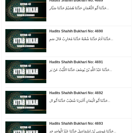
Hadits Shahih Bukhari No: 4689
حَدَّثَنَا أَبُو النُّعْمَانِ حَدَّثَنَا هُشَيْمٌ حَدَّثَنَا سَيَّار...
Hadits Shahih Bukhari No: 4690
حَدَّثَنَا آدَمُ حَدَّثَنَا شُعْبَةُ حَدَّثَنَا مُحَارِبٌ قَالَ سَمِ...
Hadits Shahih Bukhari No: 4691
حَدَّثَنَا عَبْدُ اللَّهِ بْنُ يُوسُفَ حَدَّثَنَا اللَّيْثُ عَنْ يَز...
Hadits Shahih Bukhari No: 4692
حَدَّثَنَا أَبُو الْيَمَانِ أَخْبَرَنَا شُعَيْبٌ حَدَّثَنَا أَبُو ال...
Hadits Shahih Bukhari No: 4693
حَدَّثَنَا مُوسَى بْنُ إِسْمَاعِيلَ حَدَّثَنَا عَبْدُ الْوَاحِدِ حَد...