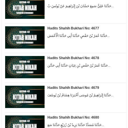
حَدَّثَنَا عَلِيٌّ سَمِعَ حَسَّانَ بْنَ إِبْرَاهِيمَ عَنْ يُونُسَ بْ...
Hadits Shahih Bukhari No: 4677
حَدَّثَنَا عُمَرُ بْنُ حَفْصٍ حَدَّثَنَا أَبِي حَدَّثَنَا الْأَعْمَش...
Hadits Shahih Bukhari No: 4678
حَدَّثَنَا عُمَرُ بْنُ حَفْصِ بْنِ غِيَاثٍ حَدَّثَنَا أَبِي حَدَّثَن...
Hadits Shahih Bukhari No: 4679
حَدَّثَنَا إِبْرَاهِيمُ بْنُ مُوسَى أَخْبَرَنَا هِشَامُ بْنُ يُوسُفَ...
Hadits Shahih Bukhari No: 4680
حَدَّثَنَا مُسَدَّدٌ حَدَّثَنَا يَزِيدُ بْنُ زُرَيْعٍ حَدَّثَنَا سَع...