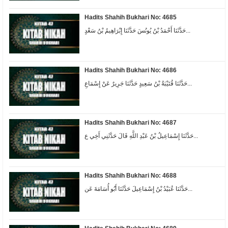
Hadits Shahih Bukhari No: 4685
حَدَّثَنَا أَحْمَدُ بْنُ يُونُسَ حَدَّثَنَا إِبْرَاهِيمُ بْنُ سَعْدٍ...
Hadits Shahih Bukhari No: 4686
حَدَّثَنَا قُتَيْبَةُ بْنُ سَعِيدٍ حَدَّثَنَا جَرِيرٌ عَنْ إِسْمَاعِ...
Hadits Shahih Bukhari No: 4687
حَدَّثَنَا إِسْمَاعِيلُ بْنُ عَبْدِ اللَّهِ قَالَ حَدَّثَنِي أَخِي ع...
Hadits Shahih Bukhari No: 4688
حَدَّثَنَا عُبَيْدُ بْنُ إِسْمَاعِيلَ حَدَّثَنَا أَبُو أُسَامَةَ عَن...