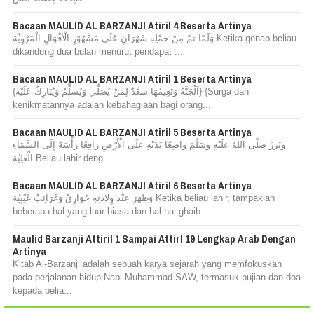
Bacaan MAULID AL BARZANJI Atiril 4 Beserta Artinya
وَلَمَّا تَمَّ مِنْ حَمْلِهِ شَهْرَانِ عَلَى مَشْهُوْرِ الْأَقْوَالِ الْمَرْوِيَّة Ketika genap beliau
dikandung dua bulan menurut pendapat ...
Bacaan MAULID AL BARZANJI Atiril 1 Beserta Artinya
{اَلْجَنَّةُ وَنَعِيمُهَا سَعْدٌ لِمَنْ يُصَلِّي وَيُسَلِّمُ وَيُبَارِكُ عَلَيْه} {Surga dan
kenikmatannya adalah kebahagiaan bagi orang...
Bacaan MAULID AL BARZANJI Atiril 5 Beserta Artinya
وَبَرَزَ صَلَّى اللهُ عَلَيْهِ وَسَلَّمَ وَاضِعًا يَدَيْهِ عَلَى الْأَرْضِ رَافِعًا رَأْسَهُ إِلَى السَّمَاءِ
الْعَلِيَّة Beliau lahir deng...
Bacaan MAULID AL BARZANJI Atiril 6 Beserta Artinya
وَظَهَرَ عِنْدَ وِلَادَتِهِ خَوَارِقُ وَغَرَائِبُ غَيْبِيَّة Ketika beliau lahir, tampaklah
beberapa hal yang luar biasa dan hal-hal ghaib ...
Maulid Barzanji Attiril 1 Sampai Attirl 19 Lengkap Arab Dengan
Artinya
Kitab Al-Barzanji adalah sebuah karya sejarah yang memfokuskan
pada perjalanan hidup Nabi Muhammad SAW, termasuk pujian dan doa
kepada belia...