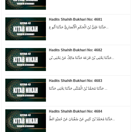
Hadits Shahih Bukhari No: 4681
حَدَّثَنَا عَلِيُّ بْنُ الْحَكَمِ الْأَنْصَارِيُّ حَدَّثَنَا أَبُو ع...
Hadits Shahih Bukhari No: 4682
حَدَّثَنَا يَحْيَى بْنُ قَزَعَةَ حَدَّثَنَا مَالِكٌ عَنْ يَحْيَى بْن...
Hadits Shahih Bukhari No: 4683
حَدَّثَنَا مُحَمَّدُ بْنُ الْمُثَنَّى حَدَّثَنَا يَحْيَى حَدَّثَنَا ...
Hadits Shahih Bukhari No: 4684
حَدَّثَنَا مُحَمَّدُ بْنُ كَثِيرٍ عَنْ سُفْيَانَ عَنْ حُمَيْدٍ الطَّ...