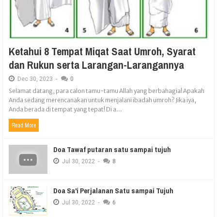
Ketahui 8 Tempat Miqat Saat Umroh, Syarat
dan Rukun serta Larangan-Larangannya
Dec
30,
2023
-
0
Selamat datang, para calon tamu-tamu Allah yang berbahagia! Apakah
Anda sedang merencanakan untuk menjalani ibadah umroh? Jika iya,
Anda berada di tempat yang tepat! Di a...
Read More
Doa Tawaf putaran satu sampai tujuh
Jul
30,
2022
-
8
Doa Sa'i Perjalanan Satu sampai Tujuh
Jul
30,
2022
-
6