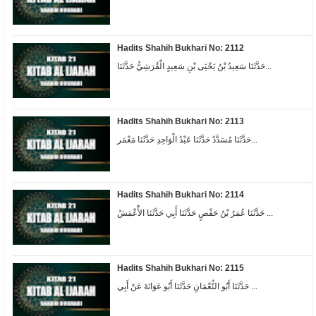
Hadits Shahih Bukhari No: 2112
حَدَّثَنَا سَعِيدُ بْنُ يَحْيَى بْنِ سَعِيدٍ الْقُرَشِيُّ حَدَّثَنَا...
Hadits Shahih Bukhari No: 2113
حَدَّثَنَا مُسَدَّدٌ حَدَّثَنَا عَبْدُ الْوَاحِدِ حَدَّثَنَا مَعْمَر...
Hadits Shahih Bukhari No: 2114
ﺣَﺪَّﺛَﻨَﺎ ﻋُﻤَﺮُ ﺑْﻦُ ﺣَﻔْﺺٍ ﺣَﺪَّﺛَﻨَﺎ ﺃَﺑِﻲ ﺣَﺪَّﺛَﻨَﺎ ﺍﻷَْﻋْﻤَﺶُ ...
Hadits Shahih Bukhari No: 2115
حَدَّثَنَا أَبُو النُّعْمَانِ حَدَّثَنَا أَبُو عَوَانَةَ عَنْ أَبِي ...