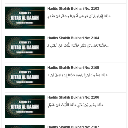
Hadits Shahih Bukhari No: 2103
ﺣَﺪَّﺛَﻨَﺎ ﺇِﺑْﺮَﺍﻫِﻴﻢُ ﺑْﻦُ ﻣُﻮﺳَﻰ ﺃَﺧْﺒَﺮَﻧَﺎ ﻫِﺸَﺎﻡٌ ﻋَﻦْ ﻣَﻌْﻤَﺮٍ...
Hadits Shahih Bukhari No: 2104
ﺣَﺪَّﺛَﻨَﺎ ﻳَﺤْﻴَﻰ ﺑْﻦُ ﺑُﻜَﻴْﺮٍ ﺣَﺪَّﺛَﻨَﺎ ﺍﻟﻠَّﻴْﺚُ ﻋَﻦْ ﻋُﻘَﻴْﻞٍ ﻗ...
Hadits Shahih Bukhari No: 2105
ﺣَﺪَّﺛَﻨَﺎ ﻳَﻌْﻘُﻮﺏُ ﺑْﻦُ ﺇِﺑْﺮَﺍﻫِﻴﻢَ ﺣَﺪَّﺛَﻨَﺎ ﺇِﺳْﻤَﺎﻋِﻴﻞُ ﺑْﻦُ ﻋ...
Hadits Shahih Bukhari No: 2106
حَدَّثَنَا يَحْيَى بْنُ بُكَيْرٍ حَدَّثَنَا اللَّيْثُ عَنْ عُقَيْلٍ ...
Hadits Shahih Bukhari No: 2107