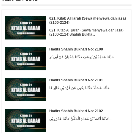
021. Kitab Al Ijarah (Sewa menyewa dan jasa)
(2100-2124)
021. Kitab Al Ijarah (Sewa menyewa dan jasa)
(2100-2124)Shahih Bukha...
Hadits Shahih Bukhari No: 2100
ﺣَﺪَّﺛَﻨَﺎ ﻣُﺤَﻤَّﺪُ ﺑْﻦُ ﻳُﻮﺳُﻒَ ﺣَﺪَّﺛَﻨَﺎ ﺳُﻔْﻴَﺎﻥُ ﻋَﻦْ ﺃَﺑِﻲ ﺑُﺮ...
Hadits Shahih Bukhari No: 2101
ﺣَﺪَّﺛَﻨَﺎ ﻣُﺴَﺪَّﺩٌ ﺣَﺪَّﺛَﻨَﺎ ﻳَﺤْﻴَﻰ ﻋَﻦْ ﻗُﺮَّﺓَ ﺑْﻦِ ﺧَﺎﻟِﺪٍ ﻗَﺎ...
Hadits Shahih Bukhari No: 2102
ﺣَﺪَّﺛَﻨَﺎ ﺃَﺣْﻤَﺪُ ﺑْﻦُ ﻣُﺤَﻤَّﺪٍ ﺍﻟْﻤَﻜِّﻲُّ ﺣَﺪَّﺛَﻨَﺎ ﻋَﻤْﺮُﻭ ﺑْﻦ...