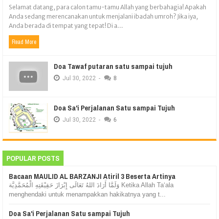
Selamat datang, para calon tamu-tamu Allah yang berbahagia! Apakah
Anda sedang merencanakan untuk menjalani ibadah umroh? Jika iya,
Anda berada di tempat yang tepat! Di a...
Read More
Doa Tawaf putaran satu sampai tujuh
Jul
30,
2022
-
8
Doa Sa'i Perjalanan Satu sampai Tujuh
Jul
30,
2022
-
6
POPULAR POSTS
Bacaan MAULID AL BARZANJI Atiril 3 Beserta Artinya
وَلَمَّا أَرَادَ اللهُ تَعَالَى إِبْرَازَ حَقِيْقَتِهِ الْمُحَمَّدِيَّة Ketika Allah Ta‘ala
menghendaki untuk menampakkan hakikatnya yang t...
Doa Sa'i Perjalanan Satu sampai Tujuh