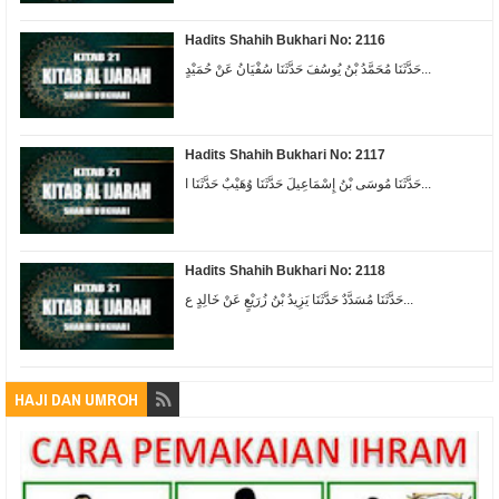
Hadits Shahih Bukhari No: 2116
حَدَّثَنَا مُحَمَّدُ بْنُ يُوسُفَ حَدَّثَنَا سُفْيَانُ عَنْ حُمَيْدٍ...
Hadits Shahih Bukhari No: 2117
حَدَّثَنَا مُوسَى بْنُ إِسْمَاعِيلَ حَدَّثَنَا وُهَيْبٌ حَدَّثَنَا ا...
Hadits Shahih Bukhari No: 2118
حَدَّثَنَا مُسَدَّدٌ حَدَّثَنَا يَزِيدُ بْنُ زُرَيْعٍ عَنْ خَالِدٍ ع...
HAJI DAN UMROH