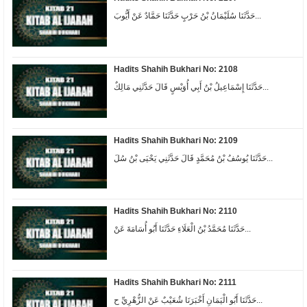
حَدَّثَنَا سُلَيْمَانُ بْنُ حَرْبٍ حَدَّثَنَا حَمَّادٌ عَنْ أَيُّوبَ...
Hadits Shahih Bukhari No: 2108
حَدَّثَنَا إِسْمَاعِيلُ بْنُ أَبِي أُوَيْسٍ قَالَ حَدَّثَنِي مَالِكٌ...
Hadits Shahih Bukhari No: 2109
حَدَّثَنَا يُوسُفُ بْنُ مُحَمَّدٍ قَالَ حَدَّثَنِي يَحْيَى بْنُ سُلَ...
Hadits Shahih Bukhari No: 2110
حَدَّثَنَا مُحَمَّدُ بْنُ الْعَلَاءِ حَدَّثَنَا أَبُو أُسَامَةَ عَنْ...
Hadits Shahih Bukhari No: 2111
حَدَّثَنَا أَبُو الْيَمَانِ أَخْبَرَنَا شُعَيْبٌ عَنْ الزُّهْرِيِّ ح...