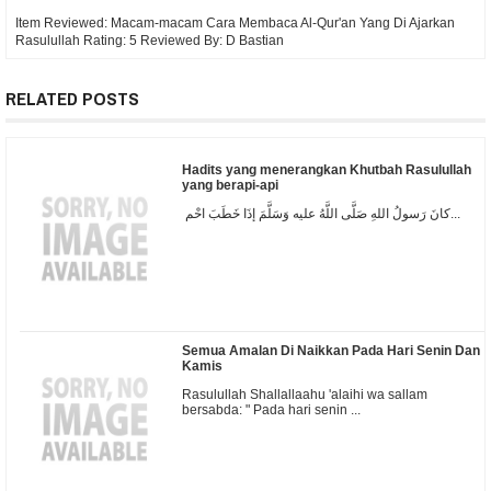
Item Reviewed:
Macam-macam Cara Membaca Al-Qur'an Yang Di Ajarkan
Rasulullah
Rating:
5
Reviewed By:
D Bastian
RELATED POSTS
Hadits yang menerangkan Khutbah Rasulullah
yang berapi-api
كانَ رَسولُ اللهِ صَلَّى اللَّهُ عليه وَسَلَّمَ إذَا خَطَبَ احْم...
Semua Amalan Di Naikkan Pada Hari Senin Dan
Kamis
Rasulullah Shallallaahu 'alaihi wa sallam
bersabda: " Pada hari senin ...