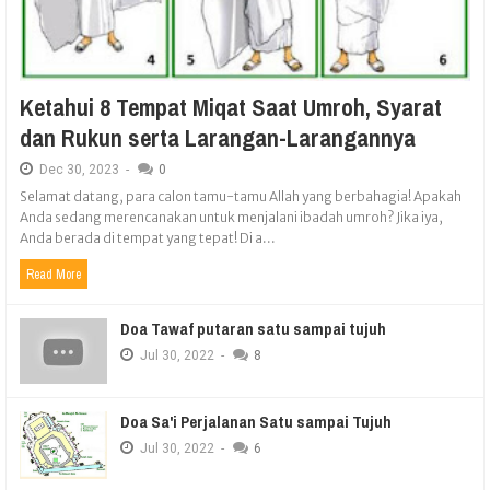
Ketahui 8 Tempat Miqat Saat Umroh, Syarat
dan Rukun serta Larangan-Larangannya
Dec
30,
2023
-
0
Selamat datang, para calon tamu-tamu Allah yang berbahagia! Apakah
Anda sedang merencanakan untuk menjalani ibadah umroh? Jika iya,
Anda berada di tempat yang tepat! Di a...
Read More
Doa Tawaf putaran satu sampai tujuh
Jul
30,
2022
-
8
Doa Sa'i Perjalanan Satu sampai Tujuh
Jul
30,
2022
-
6