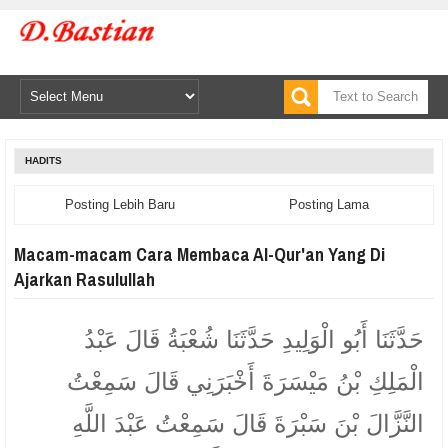
HADITS
Posting Lebih Baru
Posting Lama
Macam-macam Cara Membaca Al-Qur'an Yang Di
Ajarkan Rasulullah
حَدَّثَنَا أَبُو الْوَلِيدِ حَدَّثَنَا شُعْبَةُ قَالَ عَبْدُ
الْمَلِكِ بْنُ مَيْسَرَةَ أَخْبَرَنِي قَالَ سَمِعْتُ
النَّزَّالَ بْنَ سَبْرَةَ قَالَ سَمِعْتُ عَبْدَ اللَّهِ