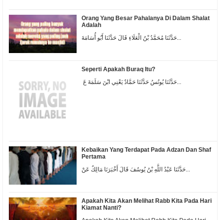
Orang Yang Besar Pahalanya Di Dalam Shalat
Adalah
حَدَّثَنَا مُحَمَّدُ بْنُ الْعَلَاءِ قَالَ حَدَّثَنَا أَبُو أُسَامَةَ...
Seperti Apakah Buraq Itu?
حَدَّثَنَا يُونُسُ حَدَّثَنَا حَمَّادٌ يَعْنِي ابْنَ سَلَمَةَ عَ...
Kebaikan Yang Terdapat Pada Adzan Dan Shaf
Pertama
حَدَّثَنَا عَبْدُ اللَّهِ بْنُ يُوسُفَ قَالَ أَخْبَرَنَا مَالِكٌ عَنْ...
Apakah Kita Akan Melihat Rabb Kita Pada Hari
Kiamat Nanti?