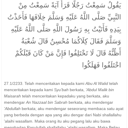
يَقُولُ سَمِعْتُ رَجُلًا قَرَأَ آيَةً سَمِعْتُ مِنْ
النَّبِيِّ صَلَّى اللَّهُ عَلَيْهِ وَسَلَّمَ خِلَافَهَا فَأَخَذْتُ
بِيَدِهِ فَأَتَيْتُ بِهِ رَسُولَ اللَّهِ صَلَّى اللَّهُ عَلَيْهِ
وَسَلَّمَ فَقَالَ كِلَاكُمَا مُحْسِنٌ قَالَ شُعْبَةُ
أَظُنُّهُ قَالَ لَا تَخْتَلِفُوا فَإِنَّ مَنْ كَانَ قَبْلَكُمْ
اخْتَلَفُوا فَهَلَكُوا
27.1/2233. Telah menceritakan kepada kami
Abu Al Walid
telah
menceritakan kepada kami
Syu'bah
berkata,
'Abdul Malik bin
Maisarah
telah menceritakan kepadaku yang berkata, aku
mendengar
An Nazzaal bin Sabrah
berkata, aku mendengar
'Abdullah
berkata; aku mendengar seseorang membaca satu ayat
yang berbeda dengan apa yang aku dengar dari Nabi shallallahu
'alaihi wasallam. Maka orang itu aku pegang lalu aku bawa
menghadap Rasulullah shallallahu 'alaihi wasallam. Maka Beliau