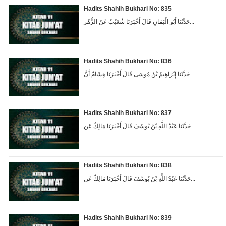
Hadits Shahih Bukhari No: 835
حَدَّثَنَا أَبُو الْيَمَانِ قَالَ أَخْبَرَنَا شُعَيْبٌ عَنْ الزُّهْر...
Hadits Shahih Bukhari No: 836
حَدَّثَنَا إِبْرَاهِيمُ بْنُ مُوسَى قَالَ أَخْبَرَنَا هِشَامٌ أَنَّ ...
Hadits Shahih Bukhari No: 837
حَدَّثَنَا عَبْدُ اللَّهِ بْنُ يُوسُفَ قَالَ أَخْبَرَنَا مَالِكٌ عَن...
Hadits Shahih Bukhari No: 838
حَدَّثَنَا عَبْدُ اللَّهِ بْنُ يُوسُفَ قَالَ أَخْبَرَنَا مَالِكٌ عَن...
Hadits Shahih Bukhari No: 839