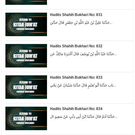
Hadits Shahih Bukhari No: 831
حَدَّثَنَا عَلِيُّ بْنُ عَبْدِ اللَّهِ بْنِ جَعْفَرٍ قَالَ حَدَّثَنَ...
Hadits Shahih Bukhari No: 832
حَدَّثَنَا عَبْدُ اللَّهِ بْنُ يُوسُفَ قَالَ أَخْبَرَنَا مَالِكٌ عَن...
Hadits Shahih Bukhari No: 833
بَاب حَدَّثَنَا أَبُو نُعَيْمٍ قَالَ حَدَّثَنَا شَيْبَانُ عَنْ يَحْي...
Hadits Shahih Bukhari No: 834
حَدَّثَنَا آدَمُ قَالَ حَدَّثَنَا ابْنُ أَبِي ذِئْبٍ عَنْ سَعِيدٍ ال...