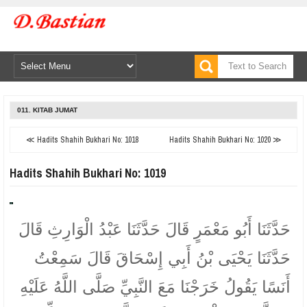
011. KITAB JUMAT
≪ Hadits Shahih Bukhari No: 1018
Hadits Shahih Bukhari No: 1020 ≫
Hadits Shahih Bukhari No: 1019
حَدَّثَنَا أَبُو مَعْمَرٍ قَالَ حَدَّثَنَا عَبْدُ الْوَارِثِ قَالَ
حَدَّثَنَا يَحْيَى بْنُ أَبِي إِسْحَاقَ قَالَ سَمِعْتُ
أَنَسًا يَقُولُ خَرَجْنَا مَعَ النَّبِيِّ صَلَّى اللَّهُ عَلَيْهِ