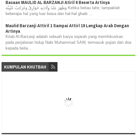
Bacaan MAULID AL BARZANJI Atiril 6 Beserta Artinya
وَظَهَرَ عِنْدَ وِلَادَتِهِ خَوَارِقُ وَغَرَائِبُ غَيْبِيَّة Ketika beliau lahir, tampaklah
beberapa hal yang luar biasa dan hal-hal ghaib ...
Maulid Barzanji Attiril 1 Sampai Attirl 19 Lengkap Arab Dengan
Artinya
Kitab Al-Barzanji adalah sebuah karya sejarah yang memfokuskan
pada perjalanan hidup Nabi Muhammad SAW, termasuk pujian dan doa
kepada belia...
KUMPULAN KHUTBAH