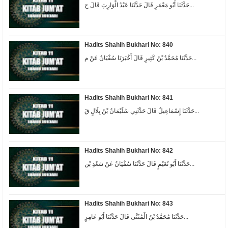
حَدَّثَنَا أَبُو مَعْمَرٍ قَالَ حَدَّثَنَا عَبْدُ الْوَارِثِ قَالَ ح...
Hadits Shahih Bukhari No: 840
حَدَّثَنَا مُحَمَّدُ بْنُ كَثِيرٍ قَالَ أَخْبَرَنَا سُفْيَانُ عَنْ م...
Hadits Shahih Bukhari No: 841
حَدَّثَنَا إِسْمَاعِيلُ قَالَ حَدَّثَنِي سُلَيْمَانُ بْنُ بِلَالٍ قَ...
Hadits Shahih Bukhari No: 842
حَدَّثَنَا أَبُو نُعَيْمٍ قَالَ حَدَّثَنَا سُفْيَانُ عَنْ سَعْدِ بْن...
Hadits Shahih Bukhari No: 843
حَدَّثَنَا مُحَمَّدُ بْنُ الْمُثَنَّى قَالَ حَدَّثَنَا أَبُو عَامِرٍ...