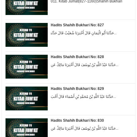
011. Kitab Jumat(827-1160)Shahih Bukhari
Hadits Shahih Bukhari No: 827
ﺣَﺪَّﺛَﻨَﺎ ﺃَﺑُﻮ ﺍﻟْﻴَﻤَﺎﻥِ ﻗَﺎﻝَ ﺃَﺧْﺒَﺮَﻧَﺎ ﺷُﻌَﻴْﺐٌ ﻗَﺎﻝَ ﺣَﺪَّﺛَﻨ...
Hadits Shahih Bukhari No: 828
حَدَّثَنَا عَبْدُ اللَّهِ بْنُ يُوسُفَ قَالَ أَخْبَرَنَا مَالِكٌ عَن...
Hadits Shahih Bukhari No: 829
حَدَّثَنَا عَبْدُ اللَّهِ بْنُ مُحَمَّدِ بْنِ أَسْمَاءَ قَالَ أَخْبَ...
Hadits Shahih Bukhari No: 830
حَدَّثَنَا عَبْدُ اللَّهِ بْنُ يُوسُفَ قَالَ أَخْبَرَنَا مَالِكٌ عَن...