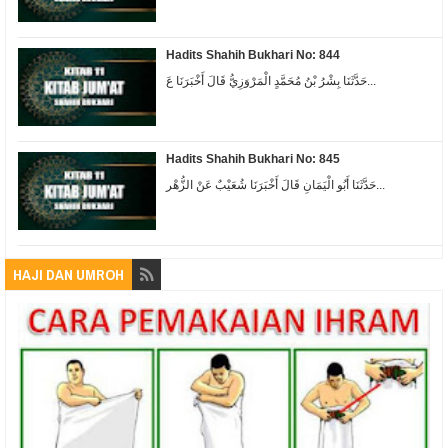
Hadits Shahih Bukhari No: 844
حَدَّثَنَا بِشْرُ بْنُ مُحَمَّدٍ الْمَرْوَزِيُّ قَالَ أَخْبَرَنَا عَ...
Hadits Shahih Bukhari No: 845
حَدَّثَنَا أَبُو الْيَمَانِ قَالَ أَخْبَرَنَا شُعَيْبٌ عَنْ الزُّهْر...
HAJI DAN UMROH