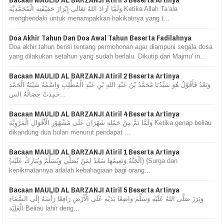
وَلَمَّا أَرَادَ اللهُ تَعَالَى إِبْرَازَ حَقِيْقَتِهِ الْمُحَمَّدِيَّة Ketika Allah Ta‘ala
menghendaki untuk menampakkan hakikatnya yang t...
Doa Akhir Tahun Dan Doa Awal Tahun Beserta Fadilahnya
Doa akhir tahun berisi tentang permohonan agar diampuni segala dosa
yang dilakukan setahun yang sudah berlalu. Dikutip dari Majmu' in...
Bacaan MAULID AL BARZANJI Atiril 2 Beserta Artinya
وَبَعْدُ فَأَقُوْلُ هُوَ سَيِّدُنَا مُحَمَّدُ بْنُ عَبْدِ اللهِ بْنِ عَبْدِ الْمُطَّلِبِ وَاسْمُهُ شَيْبَةُ الْحَمْدِ
حَمِدَتْ خِصَالُهُ الس...
Bacaan MAULID AL BARZANJI Atiril 4 Beserta Artinya
وَلَمَّا تَمَّ مِنْ حَمْلِهِ شَهْرَانِ عَلَى مَشْهُوْرِ الْأَقْوَالِ الْمَرْوِيَّة Ketika genap beliau
dikandung dua bulan menurut pendapat ...
Bacaan MAULID AL BARZANJI Atiril 1 Beserta Artinya
{اَلْجَنَّةُ وَنَعِيمُهَا سَعْدٌ لِمَنْ يُصَلِّي وَيُسَلِّمُ وَيُبَارِكُ عَلَيْه} {Surga dan
kenikmatannya adalah kebahagiaan bagi orang...
Bacaan MAULID AL BARZANJI Atiril 5 Beserta Artinya
وَبَرَزَ صَلَّى اللهُ عَلَيْهِ وَسَلَّمَ وَاضِعًا يَدَيْهِ عَلَى الْأَرْضِ رَافِعًا رَأْسَهُ إِلَى السَّمَاءِ
الْعَلِيَّة Beliau lahir deng...