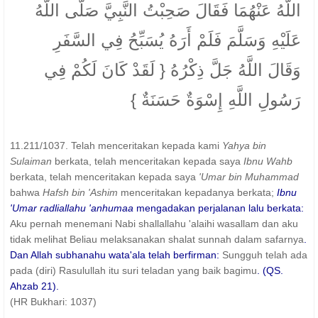
اللَّهُ عَنْهُمَا فَقَالَ صَحِبْتُ النَّبِيَّ صَلَّى اللَّهُ
عَلَيْهِ وَسَلَّمَ فَلَمْ أَرَهُ يُسَبِّحُ فِي السَّفَرِ
وَقَالَ اللَّهُ جَلَّ ذِكْرُهُ { لَقَدْ كَانَ لَكُمْ فِي
رَسُولِ اللَّهِ إِسْوَةٌ حَسَنَةٌ }
11.211/1037. Telah menceritakan kepada kami
Yahya bin
Sulaiman
berkata, telah menceritakan kepada saya
Ibnu Wahb
berkata, telah menceritakan kepada saya
'Umar bin Muhammad
bahwa
Hafsh bin 'Ashim
menceritakan kepadanya berkata;
Ibnu
'Umar radliallahu 'anhumaa
mengadakan perjalanan lalu berkata:
Aku pernah menemani Nabi shallallahu 'alaihi wasallam dan aku
tidak melihat Beliau melaksanakan shalat sunnah dalam safarnya
.
Dan Allah subhanahu wata'ala telah berfirman:
Sungguh telah ada
pada (diri) Rasulullah itu suri teladan yang baik bagimu
. (QS.
Ahzab 21).
(HR Bukhari: 1037)