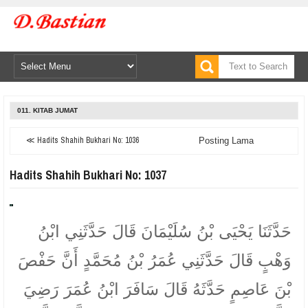
011. KITAB JUMAT
≪ Hadits Shahih Bukhari No: 1036
Posting Lama
Hadits Shahih Bukhari No: 1037
حَدَّثَنَا يَحْيَى بْنُ سُلَيْمَانَ قَالَ حَدَّثَنِي ابْنُ
وَهْبٍ قَالَ حَدَّثَنِي عُمَرُ بْنُ مُحَمَّدٍ أَنَّ حَفْصَ
بْنَ عَاصِمٍ حَدَّثَهُ قَالَ سَافَرَ ابْنُ عُمَرَ رَضِيَ