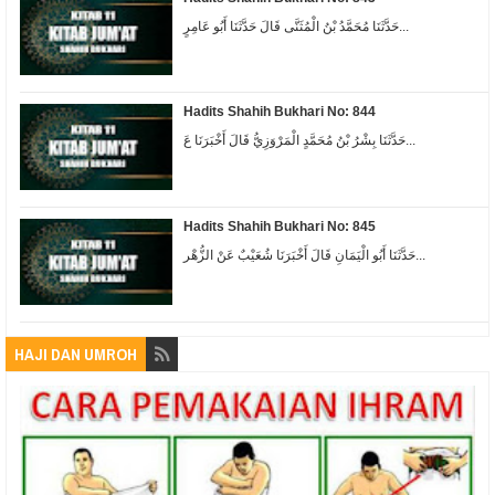
حَدَّثَنَا مُحَمَّدُ بْنُ الْمُثَنَّى قَالَ حَدَّثَنَا أَبُو عَامِرٍ...
Hadits Shahih Bukhari No: 844
حَدَّثَنَا بِشْرُ بْنُ مُحَمَّدٍ الْمَرْوَزِيُّ قَالَ أَخْبَرَنَا عَ...
Hadits Shahih Bukhari No: 845
حَدَّثَنَا أَبُو الْيَمَانِ قَالَ أَخْبَرَنَا شُعَيْبٌ عَنْ الزُّهْر...
HAJI DAN UMROH