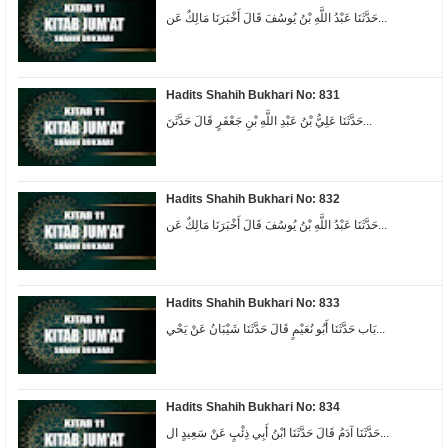
حَدَّثَنَا عَبْدُ اللَّهِ بْنُ يُوسُفَ قَالَ أَخْبَرَنَا مَالِكٌ عَن...
Hadits Shahih Bukhari No: 831
حَدَّثَنَا عَلِيُّ بْنُ عَبْدِ اللَّهِ بْنِ جَعْفَرٍ قَالَ حَدَّثَنَ...
Hadits Shahih Bukhari No: 832
حَدَّثَنَا عَبْدُ اللَّهِ بْنُ يُوسُفَ قَالَ أَخْبَرَنَا مَالِكٌ عَن...
Hadits Shahih Bukhari No: 833
بَاب حَدَّثَنَا أَبُو نُعَيْمٍ قَالَ حَدَّثَنَا شَيْبَانُ عَنْ يَحْي...
Hadits Shahih Bukhari No: 834
حَدَّثَنَا آدَمُ قَالَ حَدَّثَنَا ابْنُ أَبِي ذِئْبٍ عَنْ سَعِيدٍ ال...