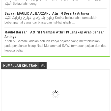
الْعَلِيَّة Beliau lahir deng...
Bacaan MAULID AL BARZANJI Atiril 6 Beserta Artinya
وَظَهَرَ عِنْدَ وِلَادَتِهِ خَوَارِقُ وَغَرَائِبُ غَيْبِيَّة Ketika beliau lahir, tampaklah
beberapa hal yang luar biasa dan hal-hal ghaib ...
Maulid Barzanji Attiril 1 Sampai Attirl 19 Lengkap Arab Dengan
Artinya
Kitab Al-Barzanji adalah sebuah karya sejarah yang memfokuskan
pada perjalanan hidup Nabi Muhammad SAW, termasuk pujian dan doa
kepada belia...
KUMPULAN KHUTBAH