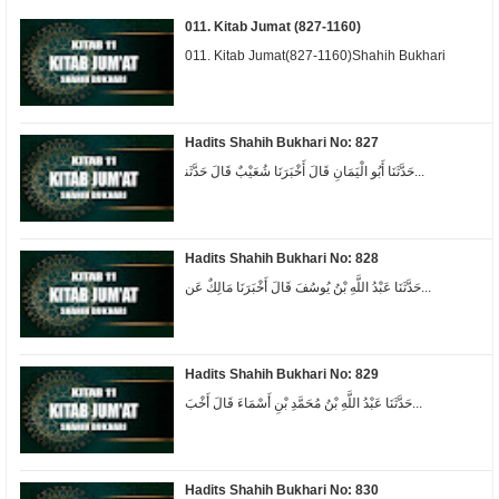
011. Kitab Jumat (827-1160)
011. Kitab Jumat(827-1160)Shahih Bukhari
Hadits Shahih Bukhari No: 827
ﺣَﺪَّﺛَﻨَﺎ ﺃَﺑُﻮ ﺍﻟْﻴَﻤَﺎﻥِ ﻗَﺎﻝَ ﺃَﺧْﺒَﺮَﻧَﺎ ﺷُﻌَﻴْﺐٌ ﻗَﺎﻝَ ﺣَﺪَّﺛَﻨ...
Hadits Shahih Bukhari No: 828
حَدَّثَنَا عَبْدُ اللَّهِ بْنُ يُوسُفَ قَالَ أَخْبَرَنَا مَالِكٌ عَن...
Hadits Shahih Bukhari No: 829
حَدَّثَنَا عَبْدُ اللَّهِ بْنُ مُحَمَّدِ بْنِ أَسْمَاءَ قَالَ أَخْبَ...
Hadits Shahih Bukhari No: 830