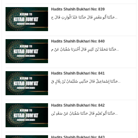
Hadits Shahih Bukhari No: 839
حَدَّثَنَا أَبُو مَعْمَرٍ قَالَ حَدَّثَنَا عَبْدُ الْوَارِثِ قَالَ ح...
Hadits Shahih Bukhari No: 840
حَدَّثَنَا مُحَمَّدُ بْنُ كَثِيرٍ قَالَ أَخْبَرَنَا سُفْيَانُ عَنْ م...
Hadits Shahih Bukhari No: 841
حَدَّثَنَا إِسْمَاعِيلُ قَالَ حَدَّثَنِي سُلَيْمَانُ بْنُ بِلَالٍ قَ...
Hadits Shahih Bukhari No: 842
حَدَّثَنَا أَبُو نُعَيْمٍ قَالَ حَدَّثَنَا سُفْيَانُ عَنْ سَعْدِ بْن...
Hadits Shahih Bukhari No: 843