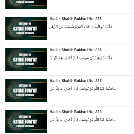
Hadits Shahih Bukhari No: 835
حَدَّثَنَا أَبُو الْيَمَانِ قَالَ أَخْبَرَنَا شُعَيْبٌ عَنْ الزُّهْر...
Hadits Shahih Bukhari No: 836
حَدَّثَنَا إِبْرَاهِيمُ بْنُ مُوسَى قَالَ أَخْبَرَنَا هِشَامٌ أَنَّ ...
Hadits Shahih Bukhari No: 837
حَدَّثَنَا عَبْدُ اللَّهِ بْنُ يُوسُفَ قَالَ أَخْبَرَنَا مَالِكٌ عَن...
Hadits Shahih Bukhari No: 838
حَدَّثَنَا عَبْدُ اللَّهِ بْنُ يُوسُفَ قَالَ أَخْبَرَنَا مَالِكٌ عَن...