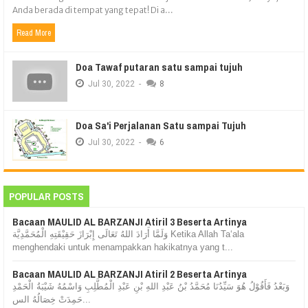
Anda berada di tempat yang tepat! Di a...
Read More
Doa Tawaf putaran satu sampai tujuh
Jul
30,
2022
-
8
Doa Sa'i Perjalanan Satu sampai Tujuh
Jul
30,
2022
-
6
POPULAR POSTS
Bacaan MAULID AL BARZANJI Atiril 3 Beserta Artinya
وَلَمَّا أَرَادَ اللهُ تَعَالَى إِبْرَازَ حَقِيْقَتِهِ الْمُحَمَّدِيَّة Ketika Allah Ta‘ala
menghendaki untuk menampakkan hakikatnya yang t...
Bacaan MAULID AL BARZANJI Atiril 2 Beserta Artinya
وَبَعْدُ فَأَقُوْلُ هُوَ سَيِّدُنَا مُحَمَّدُ بْنُ عَبْدِ اللهِ بْنِ عَبْدِ الْمُطَّلِبِ وَاسْمُهُ شَيْبَةُ الْحَمْدِ
حَمِدَتْ خِصَالُهُ الس...