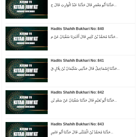
حَدَّثَنَا أَبُو مَعْمَرٍ قَالَ حَدَّثَنَا عَبْدُ الْوَارِثِ قَالَ ح...
Hadits Shahih Bukhari No: 840
حَدَّثَنَا مُحَمَّدُ بْنُ كَثِيرٍ قَالَ أَخْبَرَنَا سُفْيَانُ عَنْ م...
Hadits Shahih Bukhari No: 841
حَدَّثَنَا إِسْمَاعِيلُ قَالَ حَدَّثَنِي سُلَيْمَانُ بْنُ بِلَالٍ قَ...
Hadits Shahih Bukhari No: 842
حَدَّثَنَا أَبُو نُعَيْمٍ قَالَ حَدَّثَنَا سُفْيَانُ عَنْ سَعْدِ بْن...
Hadits Shahih Bukhari No: 843
حَدَّثَنَا مُحَمَّدُ بْنُ الْمُثَنَّى قَالَ حَدَّثَنَا أَبُو عَامِرٍ...