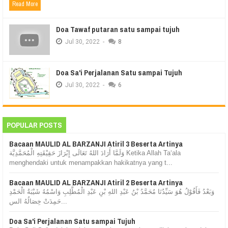
Read More
Doa Tawaf putaran satu sampai tujuh
Jul
30,
2022
-
8
Doa Sa'i Perjalanan Satu sampai Tujuh
Jul
30,
2022
-
6
POPULAR POSTS
Bacaan MAULID AL BARZANJI Atiril 3 Beserta Artinya
وَلَمَّا أَرَادَ اللهُ تَعَالَى إِبْرَازَ حَقِيْقَتِهِ الْمُحَمَّدِيَّة Ketika Allah Ta‘ala
menghendaki untuk menampakkan hakikatnya yang t...
Bacaan MAULID AL BARZANJI Atiril 2 Beserta Artinya
وَبَعْدُ فَأَقُوْلُ هُوَ سَيِّدُنَا مُحَمَّدُ بْنُ عَبْدِ اللهِ بْنِ عَبْدِ الْمُطَّلِبِ وَاسْمُهُ شَيْبَةُ الْحَمْدِ
حَمِدَتْ خِصَالُهُ الس...
Doa Sa'i Perjalanan Satu sampai Tujuh