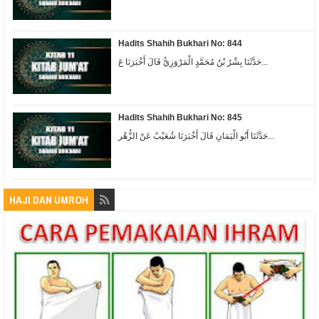
Hadits Shahih Bukhari No: 844
حَدَّثَنَا بِشْرُ بْنُ مُحَمَّدٍ الْمَرْوَزِيُّ قَالَ أَخْبَرَنَا عَ...
Hadits Shahih Bukhari No: 845
حَدَّثَنَا أَبُو الْيَمَانِ قَالَ أَخْبَرَنَا شُعَيْبٌ عَنْ الزُّهْر...
HAJI DAN UMROH