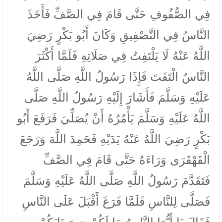
فِي الصُّفُوفِ حَتَّى قَامَ فِي الصَّفِّ فَأَخَذَ
النَّاسُ فِي التَّصْفِيقِ وَكَانَ أَبُو بَكْرٍ رَضِيَ
اللَّهُ عَنْهُ لَا يَلْتَفِتُ فِي صَلَاتِهِ فَلَمَّا أَكْثَرَ
النَّاسُ الْتَفَتَ فَإِذَا رَسُولُ اللَّهِ صَلَّى اللَّهُ
عَلَيْهِ وَسَلَّمَ فَأَشَارَ إِلَيْهِ رَسُولُ اللَّهِ صَلَّى
اللَّهُ عَلَيْهِ وَسَلَّمَ يَأْمُرُهُ أَنْ يُصَلِّيَ فَرَفَعَ أَبُو
بَكْرٍ رَضِيَ اللَّهُ عَنْهُ يَدَيْهِ فَحَمِدَ اللَّهَ وَرَجَعَ
الْقَهْقَرَى وَرَاءَهُ حَتَّى قَامَ فِي الصَّفِّ
فَتَقَدَّمَ رَسُولُ اللَّهِ صَلَّى اللَّهُ عَلَيْهِ وَسَلَّمَ
فَصَلَّى لِلنَّاسِ فَلَمَّا فَرَغَ أَقْبَلَ عَلَى النَّاسِ