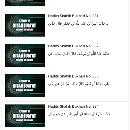
Hadits Shahih Bukhari No: 831
حَدَّثَنَا عَلِيُّ بْنُ عَبْدِ اللَّهِ بْنِ جَعْفَرٍ قَالَ حَدَّثَنَ...
Hadits Shahih Bukhari No: 832
حَدَّثَنَا عَبْدُ اللَّهِ بْنُ يُوسُفَ قَالَ أَخْبَرَنَا مَالِكٌ عَن...
Hadits Shahih Bukhari No: 833
بَاب حَدَّثَنَا أَبُو نُعَيْمٍ قَالَ حَدَّثَنَا شَيْبَانُ عَنْ يَحْي...
Hadits Shahih Bukhari No: 834
حَدَّثَنَا آدَمُ قَالَ حَدَّثَنَا ابْنُ أَبِي ذِئْبٍ عَنْ سَعِيدٍ ال...