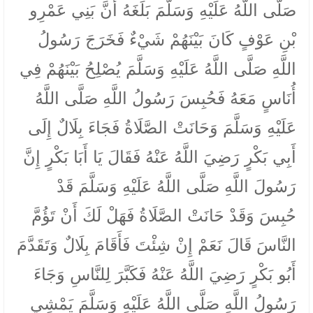
صَلَّى اللَّهُ عَلَيْهِ وَسَلَّمَ بَلَغَهُ أَنَّ بَنِي عَمْرِو
بْنِ عَوْفٍ كَانَ بَيْنَهُمْ شَيْءٌ فَخَرَجَ رَسُولُ
اللَّهِ صَلَّى اللَّهُ عَلَيْهِ وَسَلَّمَ يُصْلِحُ بَيْنَهُمْ فِي
أُنَاسٍ مَعَهُ فَحُبِسَ رَسُولُ اللَّهِ صَلَّى اللَّهُ
عَلَيْهِ وَسَلَّمَ وَحَانَتْ الصَّلَاةُ فَجَاءَ بِلَالٌ إِلَى
أَبِي بَكْرٍ رَضِيَ اللَّهُ عَنْهُ فَقَالَ يَا أَبَا بَكْرٍ إِنَّ
رَسُولَ اللَّهِ صَلَّى اللَّهُ عَلَيْهِ وَسَلَّمَ قَدْ
حُبِسَ وَقَدْ حَانَتْ الصَّلَاةُ فَهَلْ لَكَ أَنْ تَؤُمَّ
النَّاسَ قَالَ نَعَمْ إِنْ شِئْتَ فَأَقَامَ بِلَالٌ وَتَقَدَّمَ
أَبُو بَكْرٍ رَضِيَ اللَّهُ عَنْهُ فَكَبَّرَ لِلنَّاسِ وَجَاءَ
رَسُولُ اللَّهِ صَلَّى اللَّهُ عَلَيْهِ وَسَلَّمَ يَمْشِي