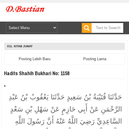
011. KITAB JUMAT
Posting Lebih Baru
Posting Lama
Hadits Shahih Bukhari No: 1158
حَدَّثَنَا قُتَيْبَةُ بْنُ سَعِيدٍ حَدَّثَنَا يَعْقُوبُ بْنُ عَبْدِ
الرَّحْمَنِ عَنْ أَبِي حَازِمٍ عَنْ سَهْلِ بْنِ سَعْدٍ
السَّاعِدِيِّ رَضِيَ اللَّهُ عَنْهُ أَنَّ رَسُولَ اللَّهِ