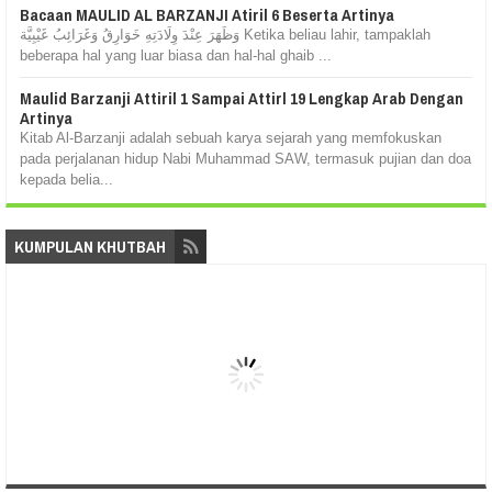
Bacaan MAULID AL BARZANJI Atiril 6 Beserta Artinya
وَظَهَرَ عِنْدَ وِلَادَتِهِ خَوَارِقُ وَغَرَائِبُ غَيْبِيَّة Ketika beliau lahir, tampaklah
beberapa hal yang luar biasa dan hal-hal ghaib ...
Maulid Barzanji Attiril 1 Sampai Attirl 19 Lengkap Arab Dengan
Artinya
Kitab Al-Barzanji adalah sebuah karya sejarah yang memfokuskan
pada perjalanan hidup Nabi Muhammad SAW, termasuk pujian dan doa
kepada belia...
KUMPULAN KHUTBAH