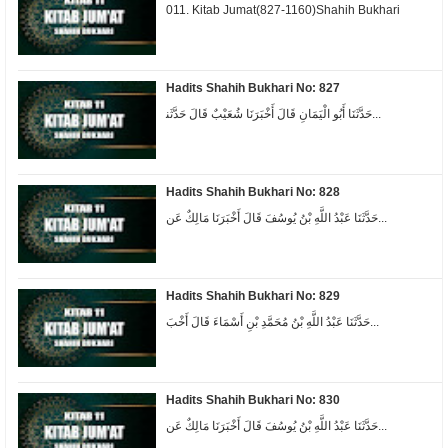
011. Kitab Jumat(827-1160)Shahih Bukhari
Hadits Shahih Bukhari No: 827
ﺣَﺪَّﺛَﻨَﺎ ﺃَﺑُﻮ ﺍﻟْﻴَﻤَﺎﻥِ ﻗَﺎﻝَ ﺃَﺧْﺒَﺮَﻧَﺎ ﺷُﻌَﻴْﺐٌ ﻗَﺎﻝَ ﺣَﺪَّﺛَﻨ...
Hadits Shahih Bukhari No: 828
حَدَّثَنَا عَبْدُ اللَّهِ بْنُ يُوسُفَ قَالَ أَخْبَرَنَا مَالِكٌ عَن...
Hadits Shahih Bukhari No: 829
حَدَّثَنَا عَبْدُ اللَّهِ بْنُ مُحَمَّدِ بْنِ أَسْمَاءَ قَالَ أَخْبَ...
Hadits Shahih Bukhari No: 830
حَدَّثَنَا عَبْدُ اللَّهِ بْنُ يُوسُفَ قَالَ أَخْبَرَنَا مَالِكٌ عَن...