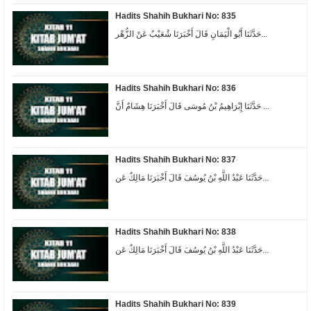
Hadits Shahih Bukhari No: 835
حَدَّثَنَا أَبُو الْيَمَانِ قَالَ أَخْبَرَنَا شُعَيْبٌ عَنْ الزُّهْر...
Hadits Shahih Bukhari No: 836
حَدَّثَنَا إِبْرَاهِيمُ بْنُ مُوسَى قَالَ أَخْبَرَنَا هِشَامٌ أَنَّ ...
Hadits Shahih Bukhari No: 837
حَدَّثَنَا عَبْدُ اللَّهِ بْنُ يُوسُفَ قَالَ أَخْبَرَنَا مَالِكٌ عَن...
Hadits Shahih Bukhari No: 838
حَدَّثَنَا عَبْدُ اللَّهِ بْنُ يُوسُفَ قَالَ أَخْبَرَنَا مَالِكٌ عَن...
Hadits Shahih Bukhari No: 839