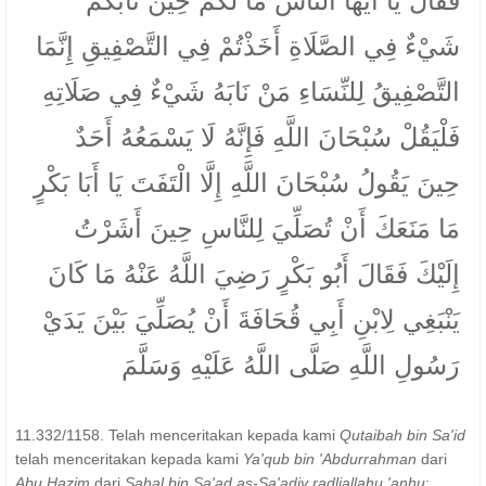
فَقَالَ يَا أَيُّهَا النَّاسُ مَا لَكُمْ حِينَ نَابَكُمْ
شَيْءٌ فِي الصَّلَاةِ أَخَذْتُمْ فِي التَّصْفِيقِ إِنَّمَا
التَّصْفِيقُ لِلنِّسَاءِ مَنْ نَابَهُ شَيْءٌ فِي صَلَاتِهِ
فَلْيَقُلْ سُبْحَانَ اللَّهِ فَإِنَّهُ لَا يَسْمَعُهُ أَحَدٌ
حِينَ يَقُولُ سُبْحَانَ اللَّهِ إِلَّا الْتَفَتَ يَا أَبَا بَكْرٍ
مَا مَنَعَكَ أَنْ تُصَلِّيَ لِلنَّاسِ حِينَ أَشَرْتُ
إِلَيْكَ فَقَالَ أَبُو بَكْرٍ رَضِيَ اللَّهُ عَنْهُ مَا كَانَ
يَنْبَغِي لِابْنِ أَبِي قُحَافَةَ أَنْ يُصَلِّيَ بَيْنَ يَدَيْ
رَسُولِ اللَّهِ صَلَّى اللَّهُ عَلَيْهِ وَسَلَّمَ
11.332/1158. Telah menceritakan kepada kami
Qutaibah bin Sa'id
telah menceritakan kepada kami
Ya'qub bin 'Abdurrahman
dari
Abu Hazim
dari
Sahal bin Sa'ad as-Sa'adiy radliallahu 'anhu
;