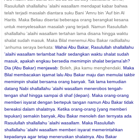
Rasulullah shallallahu 'alaihi wasallam mendapat kabar bahwa
telah terjadi masalah diantara suku Bani 'Amru bin 'Auf bin Al
Harits. Maka Beliau disertai beberapa orang berangkat kesana
untuk menyelesaikan masalah yang terjadi. Namun Rasulullah
shallallahu 'alaihi wasallam tertahan lama disana hingga waktu
shalat sudah masuk. Maka Bilal menemui Abu Bakar radliallahu
'anhuma seraya berkata:
Wahai Abu Bakar, Rasulullah shallallahu
'alaihi wasallam terlambat hadir sedangkan waktu shalat sudah
masuk, apakah engkau bersedia memimpin shalat berjama'ah?
Dia (Abu Bakar) menjawab:
Boleh, jika kamu menghendaki
. Maka
Bilal membacakan iqamat lalu Abu Bakar maju dan memulai takbir
memimpin shalat bersama orang banyak. Tak lama kemudian
datang Nabi shallallahu 'alaihi wasallam menerobos tengah-
tengan shaf hingga sampai di shaf (depan). Maka orang-orang
memberi isyarat dengan bertepuk tangan namun Abu Bakar tidak
bereaksi dalam shalatnya. Ketika orang-orang (yang memberi
tepukan) semakin banyak, Abu Bakar menoleh dan ternyata ada
Rasulullah shallallahu 'alaihi wasallam. Maka Rasulullah
shallallahu 'alaihi wasallam memberi isyarat memerintahkan
kepadanya agar tetap meneruskan shalatnya. Abu Bakar