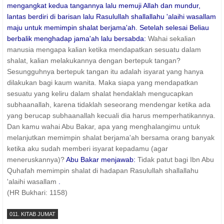
mengangkat kedua tangannya lalu memuji Allah dan mundur,
lantas berdiri di barisan lalu Rasulullah shallallahu 'alaihi wasallam
maju untuk memimpin shalat berjama'ah. Setelah selesai Beliau
berbalik menghadap jama'ah lalu bersabda:
Wahai sekalian
manusia mengapa kalian ketika mendapatkan sesuatu dalam
shalat, kalian melakukannya dengan bertepuk tangan?
Sesungguhnya bertepuk tangan itu adalah isyarat yang hanya
dilakukan bagi kaum wanita. Maka siapa yang mendapatkan
sesuatu yang keliru dalam shalat hendaklah mengucapkan
subhaanallah, karena tidaklah seseorang mendengar ketika ada
yang berucap subhaanallah kecuali dia harus memperhatikannya.
Dan kamu wahai Abu Bakar, apa yang menghalangimu untuk
melanjutkan memimpin shalat berjama'ah bersama orang banyak
ketika aku sudah memberi isyarat kepadamu (agar
meneruskannya)?
Abu Bakar menjawab:
Tidak patut bagi Ibn Abu
Quhafah memimpin shalat di hadapan Rasulullah shallallahu
'alaihi wasallam
.
(HR Bukhari: 1158)
011. KITAB JUMAT