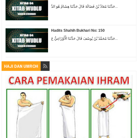
حَدَّثَنَا مُعَاذُ بْنُ فَضَالَةَ قَالَ حَدَّثَنَا هِشَامٌ هُوَ الدَّ...
Hadits Shahih Bukhari No: 150
حَدَّثَنَا مُحَمَّدُ بْنُ يُوسُفَ قَالَ حَدَّثَنَا الْأَوْزَاعِيُّ عَ...
HAJI DAN UMROH