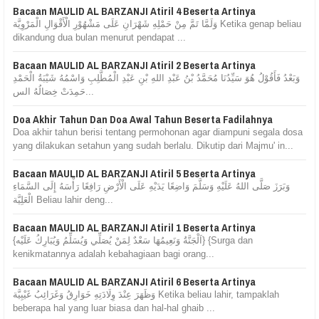
Bacaan MAULID AL BARZANJI Atiril 4 Beserta Artinya
وَلَمَّا تَمَّ مِنْ حَمْلِهِ شَهْرَانِ عَلَى مَشْهُوْرِ الْأَقْوَالِ الْمَرْوِيَّة Ketika genap beliau
dikandung dua bulan menurut pendapat ...
Bacaan MAULID AL BARZANJI Atiril 2 Beserta Artinya
وَبَعْدُ فَأَقُوْلُ هُوَ سَيِّدُنَا مُحَمَّدُ بْنُ عَبْدِ اللهِ بْنِ عَبْدِ الْمُطَّلِبِ وَاسْمُهُ شَيْبَةُ الْحَمْدِ
حَمِدَتْ خِصَالُهُ الس...
Doa Akhir Tahun Dan Doa Awal Tahun Beserta Fadilahnya
Doa akhir tahun berisi tentang permohonan agar diampuni segala dosa
yang dilakukan setahun yang sudah berlalu. Dikutip dari Majmu' in...
Bacaan MAULID AL BARZANJI Atiril 5 Beserta Artinya
وَبَرَزَ صَلَّى اللهُ عَلَيْهِ وَسَلَّمَ وَاضِعًا يَدَيْهِ عَلَى الْأَرْضِ رَافِعًا رَأْسَهُ إِلَى السَّمَاءِ
الْعَلِيَّة Beliau lahir deng...
Bacaan MAULID AL BARZANJI Atiril 1 Beserta Artinya
{اَلْجَنَّةُ وَنَعِيمُهَا سَعْدٌ لِمَنْ يُصَلِّي وَيُسَلِّمُ وَيُبَارِكُ عَلَيْه} {Surga dan
kenikmatannya adalah kebahagiaan bagi orang...
Bacaan MAULID AL BARZANJI Atiril 6 Beserta Artinya
وَظَهَرَ عِنْدَ وِلَادَتِهِ خَوَارِقُ وَغَرَائِبُ غَيْبِيَّة Ketika beliau lahir, tampaklah
beberapa hal yang luar biasa dan hal-hal ghaib ...