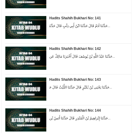
Hadits Shahih Bukhari No: 141
ﺣَﺪَّﺛَﻨَﺎ ﺁﺩَﻡُ ﻗَﺎﻝَ ﺣَﺪَّﺛَﻨَﺎ ﺍﺑْﻦُ ﺃَﺑِﻲ ﺫِﺋْﺐٍ ﻗَﺎﻝَ ﺣَﺪَّﺛَﻨَ...
Hadits Shahih Bukhari No: 142
ﺣَﺪَّﺛَﻨَﺎ ﻋَﺒْﺪُ ﺍﻟﻠَّﻪِ ﺑْﻦُ ﻳُﻮﺳُﻒَ ﻗَﺎﻝَ ﺃَﺧْﺒَﺮَﻧَﺎ ﻣَﺎﻟِﻚٌ ﻋَﻦ...
Hadits Shahih Bukhari No: 143
ﺣَﺪَّﺛَﻨَﺎ ﻳَﺤْﻴَﻰ ﺑْﻦُ ﺑُﻜَﻴْﺮٍ ﻗَﺎﻝَ ﺣَﺪَّﺛَﻨَﺎ ﺍﻟﻠَّﻴْﺚُ ﻗَﺎﻝَ ﺣَ...
Hadits Shahih Bukhari No: 144
ﺣَﺪَّﺛَﻨَﺎ ﺇِﺑْﺮَﺍﻫِﻴﻢُ ﺑْﻦُ ﺍﻟْﻤُﻨْﺬِﺭِ ﻗَﺎﻝَ ﺣَﺪَّﺛَﻨَﺎ ﺃَﻧَﺲُ ﺑْﻦ...