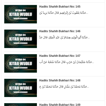
Hadits Shahih Bukhari No: 145
ﺣَﺪَّﺛَﻨَﺎ ﻳَﻌْﻘُﻮﺏُ ﺑْﻦُ ﺇِﺑْﺮَﺍﻫِﻴﻢَ ﻗَﺎﻝَ ﺣَﺪَّﺛَﻨَﺎ ﻳَﺰِﻳﺪُ ﺑْﻦُ...
Hadits Shahih Bukhari No: 146
حَدَّثَنَا أَبُو الْوَلِيدِ هِشَامُ بْنُ عَبْدِ الْمَلِكِ قَالَ حَدَّ...
Hadits Shahih Bukhari No: 147
حَدَّثَنَا سُلَيْمَانُ بْنُ حَرْبٍ قَالَ حَدَّثَنَا شُعْبَةُ عَنْ أَب...
Hadits Shahih Bukhari No: 148
حَدَّثَنَا مُحَمَّدُ بْنُ بَشَّارٍ قَالَ حَدَّثَنَا مُحَمَّدُ بْنُ جَ...
Hadits Shahih Bukhari No: 149