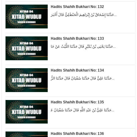
Hadits Shahih Bukhari No: 132
ﺣَﺪَّﺛَﻨَﺎ ﺇِﺳْﺤَﺎﻕُ ﺑْﻦُ ﺇِﺑْﺮَﺍﻫِﻴﻢَ ﺍﻟْﺤَﻨْﻆَﻠِﻲُّ ﻗَﺎﻝَ ﺃَﺧْﺒَﺮَ...
Hadits Shahih Bukhari No: 133
ﺣَﺪَّﺛَﻨَﺎ ﻳَﺤْﻴَﻰ ﺑْﻦُ ﺑُﻜَﻴْﺮٍ ﻗَﺎﻝَ ﺣَﺪَّﺛَﻨَﺎ ﺍﻟﻠَّﻴْﺚُ ﻋَﻦْ ﺧَﺎ...
Hadits Shahih Bukhari No: 134
ﺣَﺪَّﺛَﻨَﺎ ﻋَﻠِﻲٌّ ﻗَﺎﻝَ ﺣَﺪَّﺛَﻨَﺎ ﺳُﻔْﻴَﺎﻥُ ﻗَﺎﻝَ ﺣَﺪَّﺛَﻨَﺎ ﺍﻟﺰُّ...
Hadits Shahih Bukhari No: 135
ﺣَﺪَّﺛَﻨَﺎ ﻋَﻠِﻲُّ ﺑْﻦُ ﻋَﺒْﺪِ ﺍﻟﻠَّﻪِ ﻗَﺎﻝَ ﺣَﺪَّﺛَﻨَﺎ ﺳُﻔْﻴَﺎﻥُ ﻋَ...
Hadits Shahih Bukhari No: 136