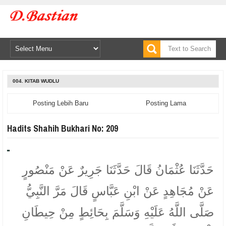
004. KITAB WUDLU
Posting Lebih Baru
Posting Lama
Hadits Shahih Bukhari No: 209
حَدَّثَنَا عُثْمَانُ قَالَ حَدَّثَنَا جَرِيرٌ عَنْ مَنْصُورٍ
عَنْ مُجَاهِدٍ عَنْ ابْنِ عَبَّاسٍ قَالَ مَرَّ النَّبِيُّ
صَلَّى اللَّهُ عَلَيْهِ وَسَلَّمَ بِحَائِطٍ مِنْ حِيطَانِ