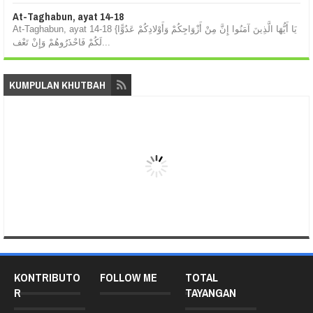
At-Taghabun, ayat 14-18
At-Taghabun, ayat 14-18 {يَا أَيُّهَا الَّذِينَ آمَنُوا إِنَّ مِنْ أَزْوَاجِكُمْ وَأَوْلادِكُمْ عَدُوًّا
لَكُمْ فَاحْذَرُوهُمْ وَإِنْ تَعْف...
KUMPULAN KHUTBAH
KONTRIBUTO
FOLLOW ME
TOTAL
R
TAYANGAN