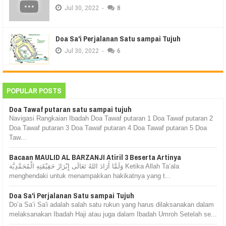
Jul
30,
2022
-
8
Doa Sa'i Perjalanan Satu sampai Tujuh
Jul
30,
2022
-
6
POPULAR POSTS
Doa Tawaf putaran satu sampai tujuh
Navigasi Rangkaian Ibadah Doa Tawaf putaran 1 Doa Tawaf putaran 2
Doa Tawaf putaran 3 Doa Tawaf putaran 4 Doa Tawaf putaran 5 Doa
Taw...
Bacaan MAULID AL BARZANJI Atiril 3 Beserta Artinya
وَلَمَّا أَرَادَ اللهُ تَعَالَى إِبْرَازَ حَقِيْقَتِهِ الْمُحَمَّدِيَّة Ketika Allah Ta‘ala
menghendaki untuk menampakkan hakikatnya yang t...
Doa Sa'i Perjalanan Satu sampai Tujuh
Do’a Sa’i Sa'i adalah salah satu rukun yang harus dilaksanakan dalam
melaksanakan Ibadah Haji atau juga dalam Ibadah Umroh Setelah se...