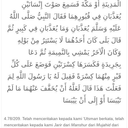
الْمَدِينَةِ أَوْ مَكَّةَ فَسَمِعَ صَوْتَ إِنْسَانَيْنِ
يُعَذَّبَانِ فِي قُبُورِهِمَا فَقَالَ النَّبِيُّ صَلَّى اللَّهُ
عَلَيْهِ وَسَلَّمَ يُعَذَّبَانِ وَمَا يُعَذَّبَانِ فِي كَبِيرٍ ثُمَّ
قَالَ بَلَى كَانَ أَحَدُهُمَا لَا يَسْتَتِرُ مِنْ بَوْلِهِ
وَكَانَ الْآخَرُ يَمْشِي بِالنَّمِيمَةِ ثُمَّ دَعَا
بِجَرِيدَةٍ فَكَسَرَهَا كِسْرَتَيْنِ فَوَضَعَ عَلَى كُلِّ
قَبْرٍ مِنْهُمَا كِسْرَةً فَقِيلَ لَهُ يَا رَسُولَ اللَّهِ لِمَ
فَعَلْتَ هَذَا قَالَ لَعَلَّهُ أَنْ يُخَفَّفَ عَنْهُمَا مَا لَمْ
تَيْبَسَا أَوْ إِلَى أَنْ يَيْبَسَا
4.78/209. Telah menceritakan kepada kami
'Utsman
berkata, telah
menceritakan kepada kami
Jarir
dari
Manshur
dari
Mujahid
dari