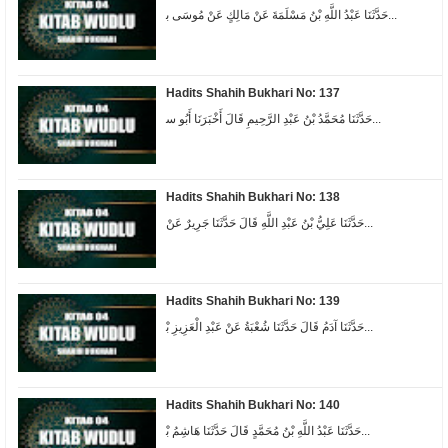
ﺣَﺪَّﺛَﻨَﺎ ﻋَﺒْﺪُ ﺍﻟﻠَّﻪِ ﺑْﻦُ ﻣَﺴْﻠَﻤَﺔَ ﻋَﻦْ ﻣَﺎﻟِﻚٍ ﻋَﻦْ ﻣُﻮﺳَﻰ ﺑ...
Hadits Shahih Bukhari No: 137
ﺣَﺪَّﺛَﻨَﺎ ﻣُﺤَﻤَّﺪُ ﺑْﻦُ ﻋَﺒْﺪِ ﺍﻟﺮَّﺣِﻴﻢِ ﻗَﺎﻝَ ﺃَﺧْﺒَﺮَﻧَﺎ ﺃَﺑُﻮ ﺳ...
Hadits Shahih Bukhari No: 138
ﺣَﺪَّﺛَﻨَﺎ ﻋَﻠِﻲُّ ﺑْﻦُ ﻋَﺒْﺪِ ﺍﻟﻠَّﻪِ ﻗَﺎﻝَ ﺣَﺪَّﺛَﻨَﺎ ﺟَﺮِﻳﺮٌ ﻋَﻦْ...
Hadits Shahih Bukhari No: 139
ﺣَﺪَّﺛَﻨَﺎ ﺁﺩَﻡُ ﻗَﺎﻝَ ﺣَﺪَّﺛَﻨَﺎ ﺷُﻌْﺒَﺔُ ﻋَﻦْ ﻋَﺒْﺪِ ﺍﻟْﻌَﺰِﻳﺰِ ﺑْ...
Hadits Shahih Bukhari No: 140
ﺣَﺪَّﺛَﻨَﺎ ﻋَﺒْﺪُ ﺍﻟﻠَّﻪِ ﺑْﻦُ ﻣُﺤَﻤَّﺪٍ ﻗَﺎﻝَ ﺣَﺪَّﺛَﻨَﺎ ﻫَﺎﺷِﻢُ ﺑْ...