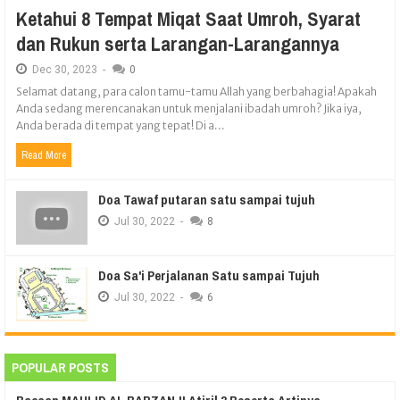
Ketahui 8 Tempat Miqat Saat Umroh, Syarat
dan Rukun serta Larangan-Larangannya
Dec
30,
2023
-
0
Selamat datang, para calon tamu-tamu Allah yang berbahagia! Apakah
Anda sedang merencanakan untuk menjalani ibadah umroh? Jika iya,
Anda berada di tempat yang tepat! Di a...
Read More
Doa Tawaf putaran satu sampai tujuh
Jul
30,
2022
-
8
Doa Sa'i Perjalanan Satu sampai Tujuh
Jul
30,
2022
-
6
POPULAR POSTS