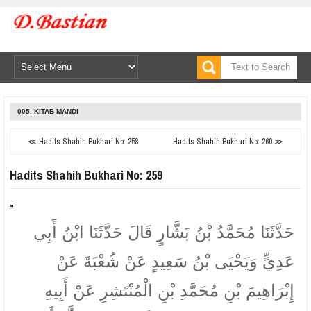
005. KITAB MANDI
≪ Hadits Shahih Bukhari No: 258
Hadits Shahih Bukhari No: 260 ≫
Hadits Shahih Bukhari No: 259
حَدَّثَنَا مُحَمَّدُ بْنُ بَشَّارٍ قَالَ حَدَّثَنَا ابْنُ أَبِي
عَدِيٍّ وَيَحْيَى بْنُ سَعِيدٍ عَنْ شُعْبَةَ عَنْ
إِبْرَاهِيمَ بْنِ مُحَمَّدِ بْنِ الْمُنْتَشِرِ عَنْ أَبِيهِ