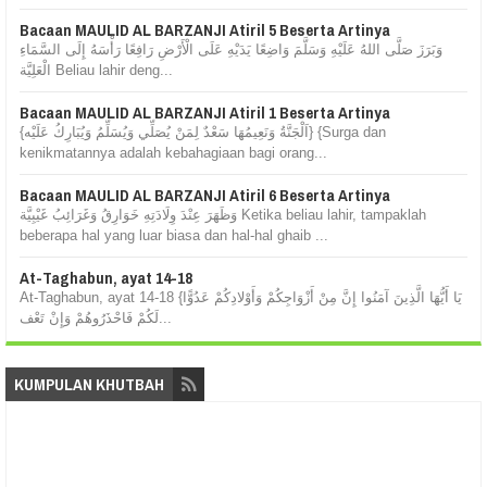
Bacaan MAULID AL BARZANJI Atiril 5 Beserta Artinya
وَبَرَزَ صَلَّى اللهُ عَلَيْهِ وَسَلَّمَ وَاضِعًا يَدَيْهِ عَلَى الْأَرْضِ رَافِعًا رَأْسَهُ إِلَى السَّمَاءِ
الْعَلِيَّة Beliau lahir deng...
Bacaan MAULID AL BARZANJI Atiril 1 Beserta Artinya
{اَلْجَنَّةُ وَنَعِيمُهَا سَعْدٌ لِمَنْ يُصَلِّي وَيُسَلِّمُ وَيُبَارِكُ عَلَيْه} {Surga dan
kenikmatannya adalah kebahagiaan bagi orang...
Bacaan MAULID AL BARZANJI Atiril 6 Beserta Artinya
وَظَهَرَ عِنْدَ وِلَادَتِهِ خَوَارِقُ وَغَرَائِبُ غَيْبِيَّة Ketika beliau lahir, tampaklah
beberapa hal yang luar biasa dan hal-hal ghaib ...
At-Taghabun, ayat 14-18
At-Taghabun, ayat 14-18 {يَا أَيُّهَا الَّذِينَ آمَنُوا إِنَّ مِنْ أَزْوَاجِكُمْ وَأَوْلادِكُمْ عَدُوًّا
لَكُمْ فَاحْذَرُوهُمْ وَإِنْ تَعْف...
KUMPULAN KHUTBAH