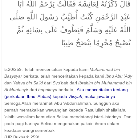
قَالَ ذَكَرْتُهُ لِعَائِشَةَ فَقَالَتْ يَرْحَمُ اللَّهُ أَبَا
عَبْدِ الرَّحْمَنِ كُنْتُ أُطَيِّبُ رَسُولَ اللَّهِ صَلَّى
اللَّهُ عَلَيْهِ وَسَلَّمَ فَيَطُوفُ عَلَى نِسَائِهِ ثُمَّ
يُصْبِحُ مُحْرِمًا يَنْضَخُ طِيبًا
5.20/259. Telah menceritakan kepada kami
Muhammad bin
Basysyar
berkata, telah menceritakan kepada kami
Ibnu Abu 'Ady
dan
Yahya bin Sa'id
dari
Syu'bah
dari
Ibrahim bin Muhammad bin
Al Muntasyir
dari
bapaknya
berkata,:
Aku menceritakan tentang
(perkataan Ibnu 'Abbas) kepada
'Aisyah
, maka jawabnya:
Semoga Allah merahmati Abu 'Abdurrahman. Sungguh aku
pernah memakaikan wewangian kepada Rasulullah shallallahu
'alaihi wasallam kemudian Beliau mendatangi isteri-isterinya. Dan
pada pagi harinya Beliau mengenakan pakain ihram dalam
keadaan wangi semerbak
(HR Bukhari: 259)