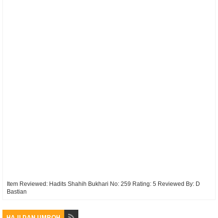
Item Reviewed:
Hadits Shahih Bukhari No: 259
Rating:
5
Reviewed By:
D
Bastian
HAJI DAN UMROH