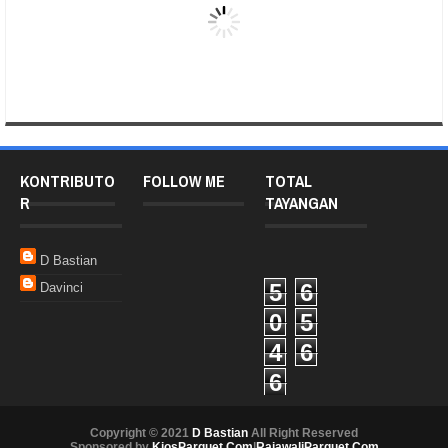
KONTRIBUTO
FOLLOW ME
TOTAL
R
TAYANGAN
D Bastian
5
6
Davinci
0
5
4
6
6
Copyright © 2021
D Bastian
All Right Reserved
Sponsored by
KiosParquet.Com
|
RajawaliParquet.Com