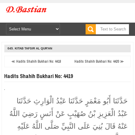
045. KITAB TAFSIR AL QUR'AN
≪ Hadits Shahih Bukhari No: 4418
Hadits Shahih Bukhari No: 4420 ≫
Hadits Shahih Bukhari No: 4419
حَدَّثَنَا أَبُو مَعْمَرٍ حَدَّثَنَا عَبْدُ الْوَارِثِ حَدَّثَنَا
عَبْدُ الْعَزِيزِ بْنُ صُهَيْبٍ عَنْ أَنَسٍ رَضِيَ اللَّهُ
عَنْهُ قَالَ بُنِيَ عَلَى النَّبِيِّ صَلَّى اللَّهُ عَلَيْهِ