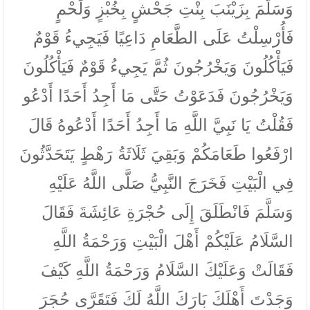
وَسَلَّمَ بِزَيْنَبَ بِنْتِ جَحْشٍ بِخُبْزٍ وَلَحْمٍ
فَأُرْسِلْتُ عَلَى الطَّعَامِ دَاعِيًا فَيَجِيءُ قَوْمٌ
فَيَأْكُلُونَ وَيَخْرُجُونَ ثُمَّ يَجِيءُ قَوْمٌ فَيَأْكُلُونَ
وَيَخْرُجُونَ فَدَعَوْتُ حَتَّى مَا أَجِدُ أَحَدًا أَدْعُو
فَقُلْتُ يَا نَبِيَّ اللَّهِ مَا أَجِدُ أَحَدًا أَدْعُوهُ قَالَ
ارْفَعُوا طَعَامَكُمْ وَبَقِيَ ثَلَاثَةُ رَهْطٍ يَتَحَدَّثُونَ
فِي الْبَيْتِ فَخَرَجَ النَّبِيُّ صَلَّى اللَّهُ عَلَيْهِ
وَسَلَّمَ فَانْطَلَقَ إِلَى حُجْرَةِ عَائِشَةَ فَقَالَ
السَّلَامُ عَلَيْكُمْ أَهْلَ الْبَيْتِ وَرَحْمَةُ اللَّهِ
فَقَالَتْ وَعَلَيْكَ السَّلَامُ وَرَحْمَةُ اللَّهِ كَيْفَ
وَجَدْتَ أَهْلَكَ بَارَكَ اللَّهُ لَكَ فَتَقَرَّى حُجَرَ