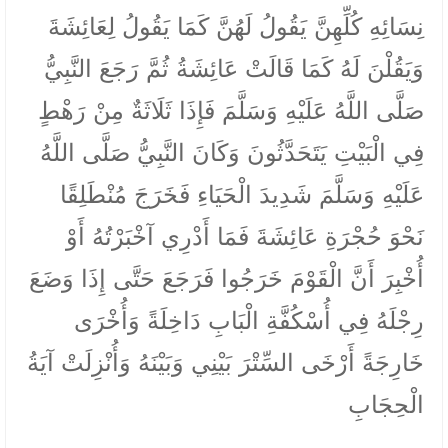
نِسَائِهِ كُلِّهِنَّ يَقُولُ لَهُنَّ كَمَا يَقُولُ لِعَائِشَةَ
وَيَقُلْنَ لَهُ كَمَا قَالَتْ عَائِشَةُ ثُمَّ رَجَعَ النَّبِيُّ
صَلَّى اللَّهُ عَلَيْهِ وَسَلَّمَ فَإِذَا ثَلَاثَةٌ مِنْ رَهْطٍ
فِي الْبَيْتِ يَتَحَدَّثُونَ وَكَانَ النَّبِيُّ صَلَّى اللَّهُ
عَلَيْهِ وَسَلَّمَ شَدِيدَ الْحَيَاءِ فَخَرَجَ مُنْطَلِقًا
نَحْوَ حُجْرَةِ عَائِشَةَ فَمَا أَدْرِي آخْبَرْتُهُ أَوْ
أُخْبِرَ أَنَّ الْقَوْمَ خَرَجُوا فَرَجَعَ حَتَّى إِذَا وَضَعَ
رِجْلَهُ فِي أُسْكُفَّةِ الْبَابِ دَاخِلَةً وَأُخْرَى
خَارِجَةً أَرْخَى السِّتْرَ بَيْنِي وَبَيْنَهُ وَأُنْزِلَتْ آيَةُ
الْحِجَابِ