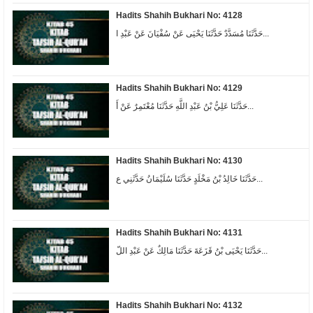
Hadits Shahih Bukhari No: 4128
حَدَّثَنَا مُسَدَّدٌ حَدَّثَنَا يَحْيَى عَنْ سُفْيَانَ عَنْ عَبْدِ ا...
Hadits Shahih Bukhari No: 4129
حَدَّثَنَا عَلِيُّ بْنُ عَبْدِ اللَّهِ حَدَّثَنَا مُعْتَمِرٌ عَنْ أَ...
Hadits Shahih Bukhari No: 4130
حَدَّثَنَا خَالِدُ بْنُ مَخْلَدٍ حَدَّثَنَا سُلَيْمَانُ حَدَّثَنِي ع...
Hadits Shahih Bukhari No: 4131
حَدَّثَنَا يَحْيَى بْنُ قَزَعَةَ حَدَّثَنَا مَالِكٌ عَنْ عَبْدِ اللّ...
Hadits Shahih Bukhari No: 4132