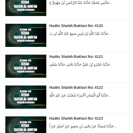
حَدَّثَنِي مُحَمَّدٌ حَدَّثَنَا عَبْدُ الرَّحْمَنِ بْنُ مَهْدِيٍّ عَ...
Hadits Shahih Bukhari No: 4120
حَدَّثَنَا عَبْدُ اللَّهِ بْنُ مُنِيرٍ سَمِعَ عَبْدَ اللَّهِ بْنَ بَ...
Hadits Shahih Bukhari No: 4121
حَدَّثَنَا عَمْرُو بْنُ عَلِيٍّ حَدَّثَنَا يَحْيَى حَدَّثَنَا سُفْيَ...
Hadits Shahih Bukhari No: 4122
حَدَّثَنَا أَبُو الْيَمَانِ أَخْبَرَنَا شُعَيْبٌ عَنْ عَبْدِ اللَّهِ...
Hadits Shahih Bukhari No: 4123
حَدَّثَنَا مُسَدَّدٌ عَنْ يَحْيَى بْنِ سَعِيدٍ عَنْ حُمَيْدٍ عَنْ أَ...