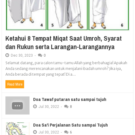
Ketahui 8 Tempat Miqat Saat Umroh, Syarat
dan Rukun serta Larangan-Larangannya
Dec
30,
2023
-
0
Selamat datang, para calon tamu-tamu Allah yang berbahagia! Apakah
Anda sedang merencanakan untuk menjalani ibadah umroh? Jika iya,
Anda berada di tempat yang tepat! Di a...
Read More
Doa Tawaf putaran satu sampai tujuh
Jul
30,
2022
-
8
Doa Sa'i Perjalanan Satu sampai Tujuh
Jul
30,
2022
-
6