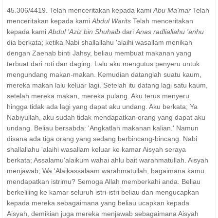
45.306/4419. Telah menceritakan kepada kami
Abu Ma'mar
Telah
menceritakan kepada kami
Abdul Warits
Telah menceritakan
kepada kami
Abdul 'Aziz bin Shuhaib
dari
Anas radliallahu 'anhu
dia berkata; ketika Nabi shallallahu 'alaihi wasallam menikah
dengan Zaenab binti Jahsy, beliau membuat makanan yang
terbuat dari roti dan daging. Lalu aku mengutus penyeru untuk
mengundang makan-makan. Kemudian datanglah suatu kaum,
mereka makan lalu keluar lagi. Setelah itu datang lagi satu kaum,
setelah mereka makan, mereka pulang. Aku terus menyeru
hingga tidak ada lagi yang dapat aku undang. Aku berkata; Ya
Nabiyullah, aku sudah tidak mendapatkan orang yang dapat aku
undang. Beliau bersabda: 'Angkatlah makanan kalian.' Namun
disana ada tiga orang yang sedang berbincang-bincang. Nabi
shallallahu 'alaihi wasallam keluar ke kamar Aisyah seraya
berkata; Assalamu'alaikum wahai ahlu bait warahmatullah. Aisyah
menjawab; Wa 'Alaikassalaam warahmatullah, bagaimana kamu
mendapatkan istrimu? Semoga Allah memberkahi anda. Beliau
berkeliling ke kamar seluruh istri-istri beliau dan mengucapkan
kepada mereka sebagaimana yang beliau ucapkan kepada
Aisyah, demikian juga mereka menjawab sebagaimana Aisyah