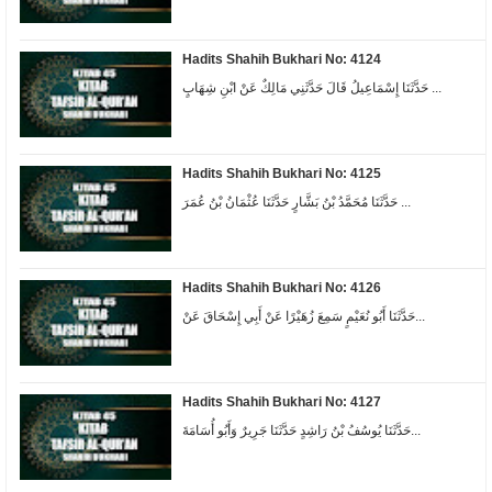
Hadits Shahih Bukhari No: 4124
حَدَّثَنَا إِسْمَاعِيلُ قَالَ حَدَّثَنِي مَالِكٌ عَنْ ابْنِ شِهَابٍ ...
Hadits Shahih Bukhari No: 4125
حَدَّثَنَا مُحَمَّدُ بْنُ بَشَّارٍ حَدَّثَنَا عُثْمَانُ بْنُ عُمَرَ ...
Hadits Shahih Bukhari No: 4126
حَدَّثَنَا أَبُو نُعَيْمٍ سَمِعَ زُهَيْرًا عَنْ أَبِي إِسْحَاقَ عَنْ...
Hadits Shahih Bukhari No: 4127
حَدَّثَنَا يُوسُفُ بْنُ رَاشِدٍ حَدَّثَنَا جَرِيرٌ وَأَبُو أُسَامَةَ...