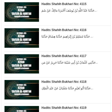
Hadits Shahih Bukhari No: 4115
حَدَّثَنَا عَبْدُ اللَّهِ بْنُ يُوسُفَ أَخْبَرَنَا مَالِكٌ عَنْ سُمَ...
Hadits Shahih Bukhari No: 4116
حَدَّثَنَا مُسْلِمُ بْنُ إِبْرَاهِيمَ حَدَّثَنَا هِشَامٌ حَدَّثَنَا ...
Hadits Shahih Bukhari No: 4117
حَدَّثَنِي عُثْمَانُ بْنُ أَبِي شَيْبَةَ حَدَّثَنَا جَرِيرٌ عَنْ مَن...
Hadits Shahih Bukhari No: 4118
حَدَّثَنَا أَبُو نُعَيْمٍ حَدَّثَنَا سُفْيَانُ عَنْ عَبْدِ الْمَلِكِ...
Hadits Shahih Bukhari No: 4119