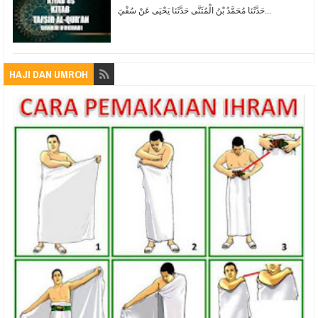
حَدَّثَنَا مُحَمَّدُ بْنُ الْمُثَنَّى حَدَّثَنَا يَحْيَى عَنْ سُفْيَ...
HAJI DAN UMROH