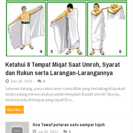
Ketahui 8 Tempat Miqat Saat Umroh, Syarat
dan Rukun serta Larangan-Larangannya
Dec
30,
2023
-
0
Selamat datang, para calon tamu-tamu Allah yang berbahagia! Apakah
Anda sedang merencanakan untuk menjalani ibadah umroh? Jika iya,
Anda berada di tempat yang tepat! Di a...
Read More
Doa Tawaf putaran satu sampai tujuh
Jul
30,
2022
-
8