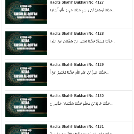
Hadits Shahih Bukhari No: 4127
حَدَّثَنَا يُوسُفُ بْنُ رَاشِدٍ حَدَّثَنَا جَرِيرٌ وَأَبُو أُسَامَةَ...
Hadits Shahih Bukhari No: 4128
حَدَّثَنَا مُسَدَّدٌ حَدَّثَنَا يَحْيَى عَنْ سُفْيَانَ عَنْ عَبْدِ ا...
Hadits Shahih Bukhari No: 4129
حَدَّثَنَا عَلِيُّ بْنُ عَبْدِ اللَّهِ حَدَّثَنَا مُعْتَمِرٌ عَنْ أَ...
Hadits Shahih Bukhari No: 4130
حَدَّثَنَا خَالِدُ بْنُ مَخْلَدٍ حَدَّثَنَا سُلَيْمَانُ حَدَّثَنِي ع...
Hadits Shahih Bukhari No: 4131