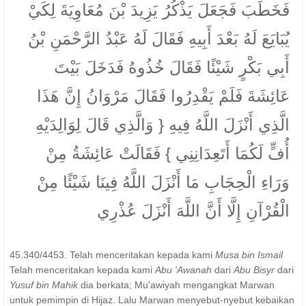
فَخَطَبَ فَجَعَلَ يَذْكُرُ يَزِيدَ بْنَ مُعَاوِيَةَ لِكَيْ
يُبَايَعَ لَهُ بَعْدَ أَبِيهِ فَقَالَ لَهُ عَبْدُ الرَّحْمَنِ بْنُ
أَبِي بَكْرٍ شَيْئًا فَقَالَ خُذُوهُ فَدَخَلَ بَيْتَ
عَائِشَةَ فَلَمْ يَقْدِرُوا فَقَالَ مَرْوَانُ إِنَّ هَذَا
الَّذِي أَنْزَلَ اللَّهُ فِيهِ { وَالَّذِي قَالَ لِوَالِدَيْهِ
أُفٍّ لَكُمَا أَتَعِدَانِنِي } فَقَالَتْ عَائِشَةُ مِنْ
وَرَاءِ الْحِجَابِ مَا أَنْزَلَ اللَّهُ فِينَا شَيْئًا مِنْ
الْقُرْآنِ إِلَّا أَنَّ اللَّهَ أَنْزَلَ عُذْرِي
45.340/4453. Telah menceritakan kepada kami
Musa bin Ismail
Telah menceritakan kepada kami
Abu 'Awanah
dari
Abu Bisyr
dari
Yusuf bin Mahik
dia berkata; Mu'awiyah mengangkat Marwan
untuk pemimpin di Hijaz. Lalu Marwan menyebut-nyebut kebaikan