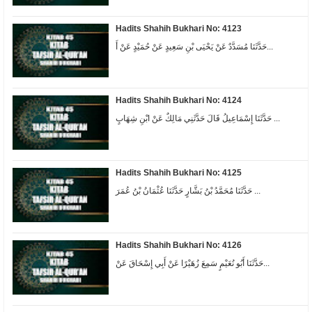
Hadits Shahih Bukhari No: 4123
حَدَّثَنَا مُسَدَّدٌ عَنْ يَحْيَى بْنِ سَعِيدٍ عَنْ حُمَيْدٍ عَنْ أَ...
Hadits Shahih Bukhari No: 4124
حَدَّثَنَا إِسْمَاعِيلُ قَالَ حَدَّثَنِي مَالِكٌ عَنْ ابْنِ شِهَابٍ ...
Hadits Shahih Bukhari No: 4125
حَدَّثَنَا مُحَمَّدُ بْنُ بَشَّارٍ حَدَّثَنَا عُثْمَانُ بْنُ عُمَرَ ...
Hadits Shahih Bukhari No: 4126
حَدَّثَنَا أَبُو نُعَيْمٍ سَمِعَ زُهَيْرًا عَنْ أَبِي إِسْحَاقَ عَنْ...