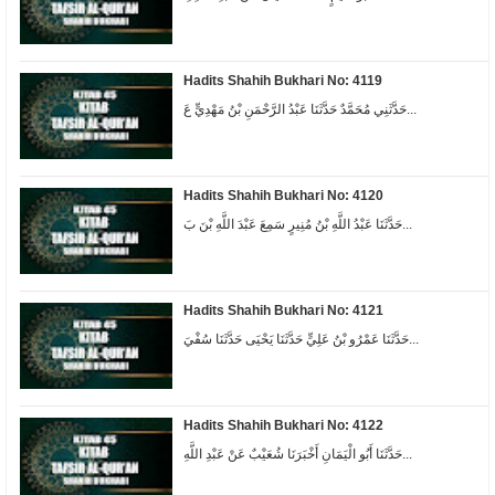
Hadits Shahih Bukhari No: 4119
حَدَّثَنِي مُحَمَّدٌ حَدَّثَنَا عَبْدُ الرَّحْمَنِ بْنُ مَهْدِيٍّ عَ...
Hadits Shahih Bukhari No: 4120
حَدَّثَنَا عَبْدُ اللَّهِ بْنُ مُنِيرٍ سَمِعَ عَبْدَ اللَّهِ بْنَ بَ...
Hadits Shahih Bukhari No: 4121
حَدَّثَنَا عَمْرُو بْنُ عَلِيٍّ حَدَّثَنَا يَحْيَى حَدَّثَنَا سُفْيَ...
Hadits Shahih Bukhari No: 4122
حَدَّثَنَا أَبُو الْيَمَانِ أَخْبَرَنَا شُعَيْبٌ عَنْ عَبْدِ اللَّهِ...