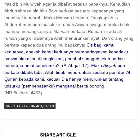
Yazid bin Mu'wiyah agar ia dibai'at setelah bapaknya. Kemudian
Abdurrahman bin Abu Bakr berkata sesuatu kepadanya yang
membuat ia marah. Maka Marwan berkata; Tangkaplah ia.
Abdurrahman pun masuk ke rumah Aisyah hingga mereka tidak
mampu menangkapnya. Marwan berkata; Rumah ini adalah
rumah yang di dalamnya Allah menurunkan ayat: Dan orang yang
berkata kepada dua orang ibu bapaknya:
Cis bagi kamu
keduanya, apakah kamu keduanya memperingatkan kepadaku
bahwa aku akan dibangkitkan, padahal sungguh telah berlalu
beberapa umat sebelumku?, (Al Ahqaf: 17). Maka
Aisyah
pun
berkata dibalik tabir; Allah tidak menurunkan sesuatu pun dari Al
Qur'an kepada kami, kecuali Dia hanya menurunkan tentang
udzurku (pembebasanku) mengenai berita bohong.
(HR Bukhari: 4453)
045. KITAB TAFSIR AL QUR'AN
SHARE ARTICLE