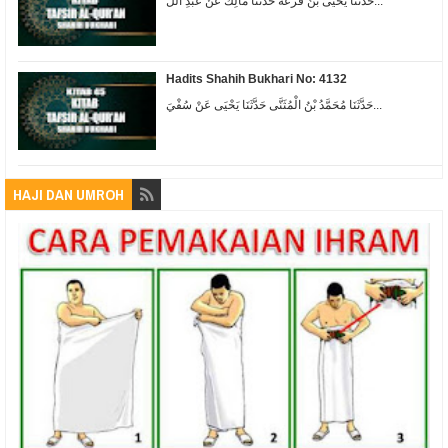
حَدَّثَنَا يَحْيَى بْنُ قَزَعَةَ حَدَّثَنَا مَالِكٌ عَنْ عَبْدِ اللّ...
Hadits Shahih Bukhari No: 4132
حَدَّثَنَا مُحَمَّدُ بْنُ الْمُثَنَّى حَدَّثَنَا يَحْيَى عَنْ سُفْيَ...
HAJI DAN UMROH