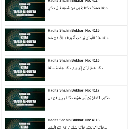
Hadits Shahih Bukhari No: 4114
حَدَّثَنَا مُسَدَّدٌ حَدَّثَنَا يَحْيَى عَنْ شُعْبَةَ قَالَ حَدَّثَنِ...
Hadits Shahih Bukhari No: 4115
حَدَّثَنَا عَبْدُ اللَّهِ بْنُ يُوسُفَ أَخْبَرَنَا مَالِكٌ عَنْ سُمَ...
Hadits Shahih Bukhari No: 4116
حَدَّثَنَا مُسْلِمُ بْنُ إِبْرَاهِيمَ حَدَّثَنَا هِشَامٌ حَدَّثَنَا ...
Hadits Shahih Bukhari No: 4117
حَدَّثَنِي عُثْمَانُ بْنُ أَبِي شَيْبَةَ حَدَّثَنَا جَرِيرٌ عَنْ مَن...
Hadits Shahih Bukhari No: 4118
حَدَّثَنَا أَبُو نُعَيْمٍ حَدَّثَنَا سُفْيَانُ عَنْ عَبْدِ الْمَلِكِ...