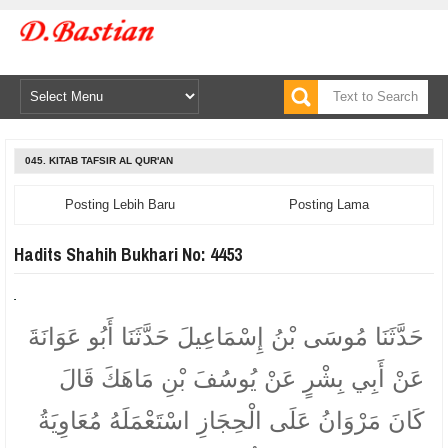
045. KITAB TAFSIR AL QUR'AN
Posting Lebih Baru
Posting Lama
Hadits Shahih Bukhari No: 4453
حَدَّثَنَا مُوسَى بْنُ إِسْمَاعِيلَ حَدَّثَنَا أَبُو عَوَانَةَ
عَنْ أَبِي بِشْرٍ عَنْ يُوسُفَ بْنِ مَاهَكَ قَالَ
كَانَ مَرْوَانُ عَلَى الْحِجَازِ اسْتَعْمَلَهُ مُعَاوِيَةُ