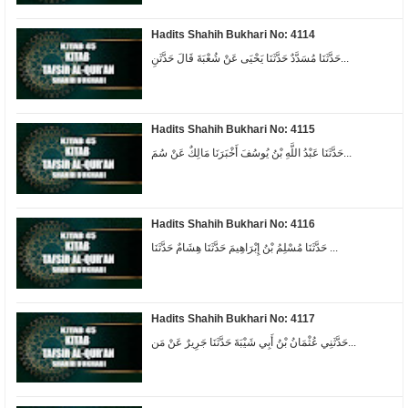
Hadits Shahih Bukhari No: 4114
حَدَّثَنَا مُسَدَّدٌ حَدَّثَنَا يَحْيَى عَنْ شُعْبَةَ قَالَ حَدَّثَنِ...
Hadits Shahih Bukhari No: 4115
حَدَّثَنَا عَبْدُ اللَّهِ بْنُ يُوسُفَ أَخْبَرَنَا مَالِكٌ عَنْ سُمَ...
Hadits Shahih Bukhari No: 4116
حَدَّثَنَا مُسْلِمُ بْنُ إِبْرَاهِيمَ حَدَّثَنَا هِشَامٌ حَدَّثَنَا ...
Hadits Shahih Bukhari No: 4117
حَدَّثَنِي عُثْمَانُ بْنُ أَبِي شَيْبَةَ حَدَّثَنَا جَرِيرٌ عَنْ مَن...