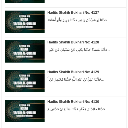
Hadits Shahih Bukhari No: 4127
حَدَّثَنَا يُوسُفُ بْنُ رَاشِدٍ حَدَّثَنَا جَرِيرٌ وَأَبُو أُسَامَةَ...
Hadits Shahih Bukhari No: 4128
حَدَّثَنَا مُسَدَّدٌ حَدَّثَنَا يَحْيَى عَنْ سُفْيَانَ عَنْ عَبْدِ ا...
Hadits Shahih Bukhari No: 4129
حَدَّثَنَا عَلِيُّ بْنُ عَبْدِ اللَّهِ حَدَّثَنَا مُعْتَمِرٌ عَنْ أَ...
Hadits Shahih Bukhari No: 4130
حَدَّثَنَا خَالِدُ بْنُ مَخْلَدٍ حَدَّثَنَا سُلَيْمَانُ حَدَّثَنِي ع...