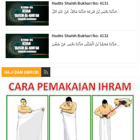
Hadits Shahih Bukhari No: 4131
حَدَّثَنَا يَحْيَى بْنُ قَزَعَةَ حَدَّثَنَا مَالِكٌ عَنْ عَبْدِ اللّ...
Hadits Shahih Bukhari No: 4132
حَدَّثَنَا مُحَمَّدُ بْنُ الْمُثَنَّى حَدَّثَنَا يَحْيَى عَنْ سُفْيَ...
HAJI DAN UMROH