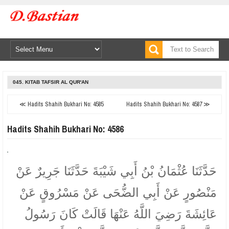
045. KITAB TAFSIR AL QUR'AN
≪ Hadits Shahih Bukhari No: 4585
Hadits Shahih Bukhari No: 4587 ≫
Hadits Shahih Bukhari No: 4586
حَدَّثَنَا عُثْمَانُ بْنُ أَبِي شَيْبَةَ حَدَّثَنَا جَرِيرٌ عَنْ
مَنْصُورٍ عَنْ أَبِي الضُّحَى عَنْ مَسْرُوقٍ عَنْ
عَائِشَةَ رَضِيَ اللَّهُ عَنْهَا قَالَتْ كَانَ رَسُولُ