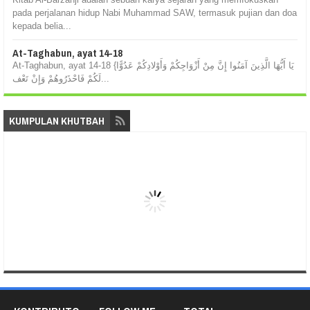
pada perjalanan hidup Nabi Muhammad SAW, termasuk pujian dan doa
kepada belia...
At-Taghabun, ayat 14-18
At-Taghabun, ayat 14-18 {يَا أَيُّهَا الَّذِينَ آمَنُوا إِنَّ مِنْ أَزْوَاجِكُمْ وَأَوْلادِكُمْ عَدُوًّا
لَكُمْ فَاحْذَرُوهُمْ وَإِنْ تَعْف...
KUMPULAN KHUTBAH