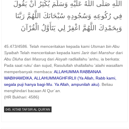
اللَّهِ صَلَّى اللَّهُ عَلَيْهِ وَسَلَّمَ يُكْثِرُ أَنْ يَقُولَ
فِي رُكُوعِهِ وَسُجُودِهِ سُبْحَانَكَ اللَّهُمَّ رَبَّنَا
وَبِحَمْدِكَ اللَّهُمَّ اغْفِرْ لِي يَتَأَوَّلُ الْقُرْآنَ
45.473/4586. Telah menceritakan kepada kami
Utsman bin Abu
Syaibah
Telah menceritakan kepada kami
Jarir
dari
Manshur
dari
Abu Dluha
dari
Masruq
dari
Aisyah
radliallahu 'anhu, ia berkata:
Pada saat ruku' dan sujud, Rasulullah shallallahu 'alaihi wasallam
memperbanyak membaca:
ALLAHUMMA RABBANAA
WABIHAMDIKA, ALLAHUMMAGHFIRLII (Ya Allah, Rabb kami,
segala puji hanya bagi-Mu. Ya Allah, ampunilah aku).
Beliau
menghindari bacaan Al Qur`an.
(HR Bukhari: 4586)
045. KITAB TAFSIR AL QUR'AN