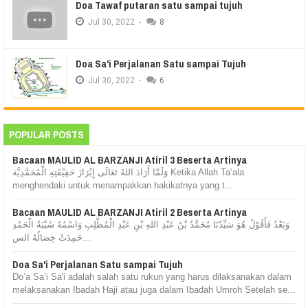
Doa Tawaf putaran satu sampai tujuh
Jul
30,
2022
-
8
Doa Sa'i Perjalanan Satu sampai Tujuh
Jul
30,
2022
-
6
POPULAR POSTS
Bacaan MAULID AL BARZANJI Atiril 3 Beserta Artinya
وَلَمَّا أَرَادَ اللهُ تَعَالَى إِبْرَازَ حَقِيْقَتِهِ الْمُحَمَّدِيَّة Ketika Allah Ta‘ala
menghendaki untuk menampakkan hakikatnya yang t...
Bacaan MAULID AL BARZANJI Atiril 2 Beserta Artinya
وَبَعْدُ فَأَقُوْلُ هُوَ سَيِّدُنَا مُحَمَّدُ بْنُ عَبْدِ اللهِ بْنِ عَبْدِ الْمُطَّلِبِ وَاسْمُهُ شَيْبَةُ الْحَمْدِ
حَمِدَتْ خِصَالُهُ الس...
Doa Sa'i Perjalanan Satu sampai Tujuh
Do’a Sa’i Sa'i adalah salah satu rukun yang harus dilaksanakan dalam
melaksanakan Ibadah Haji atau juga dalam Ibadah Umroh Setelah se...