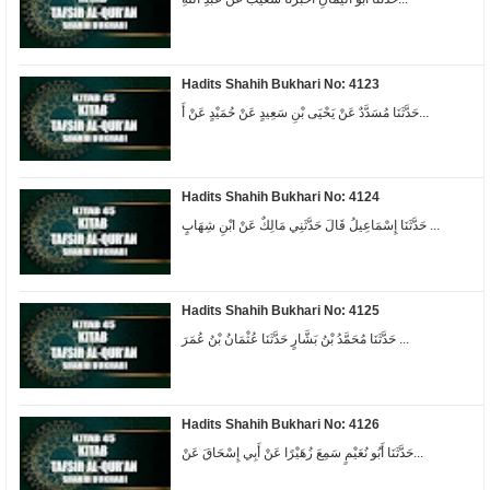
Hadits Shahih Bukhari No: 4123
حَدَّثَنَا مُسَدَّدٌ عَنْ يَحْيَى بْنِ سَعِيدٍ عَنْ حُمَيْدٍ عَنْ أَ...
Hadits Shahih Bukhari No: 4124
حَدَّثَنَا إِسْمَاعِيلُ قَالَ حَدَّثَنِي مَالِكٌ عَنْ ابْنِ شِهَابٍ ...
Hadits Shahih Bukhari No: 4125
حَدَّثَنَا مُحَمَّدُ بْنُ بَشَّارٍ حَدَّثَنَا عُثْمَانُ بْنُ عُمَرَ ...
Hadits Shahih Bukhari No: 4126
حَدَّثَنَا أَبُو نُعَيْمٍ سَمِعَ زُهَيْرًا عَنْ أَبِي إِسْحَاقَ عَنْ...