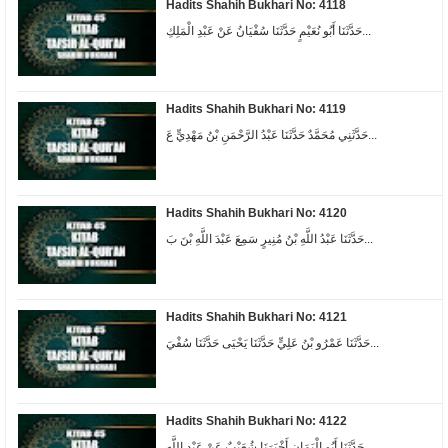
Hadits Shahih Bukhari No: 4118
حَدَّثَنَا أَبُو نُعَيْمٍ حَدَّثَنَا سُفْيَانُ عَنْ عَبْدِ الْمَلِكِ...
Hadits Shahih Bukhari No: 4119
حَدَّثَنِي مُحَمَّدٌ حَدَّثَنَا عَبْدُ الرَّحْمَنِ بْنُ مَهْدِيٍّ عَ...
Hadits Shahih Bukhari No: 4120
حَدَّثَنَا عَبْدُ اللَّهِ بْنُ مُنِيرٍ سَمِعَ عَبْدَ اللَّهِ بْنَ بَ...
Hadits Shahih Bukhari No: 4121
حَدَّثَنَا عَمْرُو بْنُ عَلِيٍّ حَدَّثَنَا يَحْيَى حَدَّثَنَا سُفْيَ...
Hadits Shahih Bukhari No: 4122
حَدَّثَنَا أَبُو الْيَمَانِ أَخْبَرَنَا شُعَيْبٌ عَنْ عَبْدِ اللَّهِ...