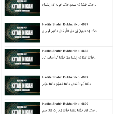
حَدَّثَنَا قُتَيْبَةُ بْنُ سَعِيدٍ حَدَّثَنَا جَرِيرٌ عَنْ إِسْمَاعِ...
Hadits Shahih Bukhari No: 4687
حَدَّثَنَا إِسْمَاعِيلُ بْنُ عَبْدِ اللَّهِ قَالَ حَدَّثَنِي أَخِي ع...
Hadits Shahih Bukhari No: 4688
حَدَّثَنَا عُبَيْدُ بْنُ إِسْمَاعِيلَ حَدَّثَنَا أَبُو أُسَامَةَ عَن...
Hadits Shahih Bukhari No: 4689
حَدَّثَنَا أَبُو النُّعْمَانِ حَدَّثَنَا هُشَيْمٌ حَدَّثَنَا سَيَّار...
Hadits Shahih Bukhari No: 4690
حَدَّثَنَا آدَمُ حَدَّثَنَا شُعْبَةُ حَدَّثَنَا مُحَارِبٌ قَالَ سَمِ...