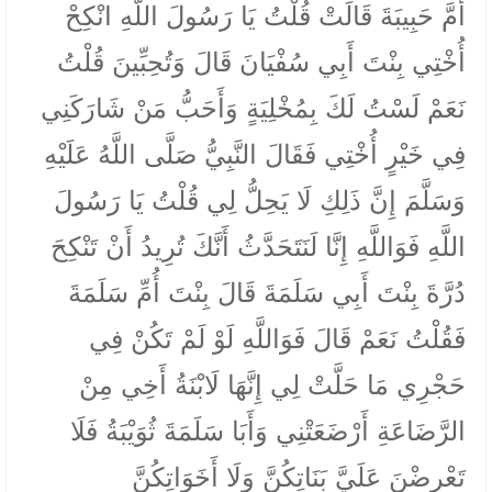
أُمَّ حَبِيبَةَ قَالَتْ قُلْتُ يَا رَسُولَ اللَّهِ انْكِحْ
أُخْتِي بِنْتَ أَبِي سُفْيَانَ قَالَ وَتُحِبِّينَ قُلْتُ
نَعَمْ لَسْتُ لَكَ بِمُخْلِيَةٍ وَأَحَبُّ مَنْ شَارَكَنِي
فِي خَيْرٍ أُخْتِي فَقَالَ النَّبِيُّ صَلَّى اللَّهُ عَلَيْهِ
وَسَلَّمَ إِنَّ ذَلِكِ لَا يَحِلُّ لِي قُلْتُ يَا رَسُولَ
اللَّهِ فَوَاللَّهِ إِنَّا لَنَتَحَدَّثُ أَنَّكَ تُرِيدُ أَنْ تَنْكِحَ
دُرَّةَ بِنْتَ أَبِي سَلَمَةَ قَالَ بِنْتَ أُمِّ سَلَمَةَ
فَقُلْتُ نَعَمْ قَالَ فَوَاللَّهِ لَوْ لَمْ تَكُنْ فِي
حَجْرِي مَا حَلَّتْ لِي إِنَّهَا لَابْنَةُ أَخِي مِنْ
الرَّضَاعَةِ أَرْضَعَتْنِي وَأَبَا سَلَمَةَ ثُوَيْبَةُ فَلَا
تَعْرِضْنَ عَلَيَّ بَنَاتِكُنَّ وَلَا أَخَوَاتِكُنَّ