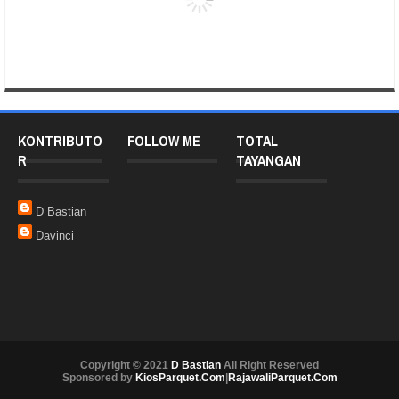
KONTRIBUTO
FOLLOW ME
TOTAL
R
TAYANGAN
D Bastian
Davinci
Copyright © 2021
D Bastian
All Right Reserved
Sponsored by
KiosParquet.Com
|
RajawaliParquet.Com