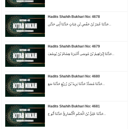
Hadits Shahih Bukhari No: 4678
حَدَّثَنَا عُمَرُ بْنُ حَفْصِ بْنِ غِيَاثٍ حَدَّثَنَا أَبِي حَدَّثَن...
Hadits Shahih Bukhari No: 4679
حَدَّثَنَا إِبْرَاهِيمُ بْنُ مُوسَى أَخْبَرَنَا هِشَامُ بْنُ يُوسُفَ...
Hadits Shahih Bukhari No: 4680
حَدَّثَنَا مُسَدَّدٌ حَدَّثَنَا يَزِيدُ بْنُ زُرَيْعٍ حَدَّثَنَا سَع...
Hadits Shahih Bukhari No: 4681
حَدَّثَنَا عَلِيُّ بْنُ الْحَكَمِ الْأَنْصَارِيُّ حَدَّثَنَا أَبُو ع...