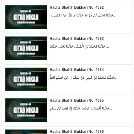
Hadits Shahih Bukhari No: 4682
حَدَّثَنَا يَحْيَى بْنُ قَزَعَةَ حَدَّثَنَا مَالِكٌ عَنْ يَحْيَى بْن...
Hadits Shahih Bukhari No: 4683
حَدَّثَنَا مُحَمَّدُ بْنُ الْمُثَنَّى حَدَّثَنَا يَحْيَى حَدَّثَنَا ...
Hadits Shahih Bukhari No: 4684
حَدَّثَنَا مُحَمَّدُ بْنُ كَثِيرٍ عَنْ سُفْيَانَ عَنْ حُمَيْدٍ الطَّ...
Hadits Shahih Bukhari No: 4685
حَدَّثَنَا أَحْمَدُ بْنُ يُونُسَ حَدَّثَنَا إِبْرَاهِيمُ بْنُ سَعْدٍ...
Hadits Shahih Bukhari No: 4686