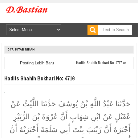
047. KITAB NIKAH
Hadits Shahih Bukhari No: 4717 ≫
Posting Lebih Baru
Hadits Shahih Bukhari No: 4716
حَدَّثَنَا عَبْدُ اللَّهِ بْنُ يُوسُفَ حَدَّثَنَا اللَّيْثُ عَنْ
عُقَيْلٍ عَنْ ابْنِ شِهَابٍ أَنَّ عُرْوَةَ بْنَ الزُّبَيْرِ
أَخْبَرَهُ أَنَّ زَيْنَبَ بِنْتَ أَبِي سَلَمَةَ أَخْبَرَتْهُ أَنَّ