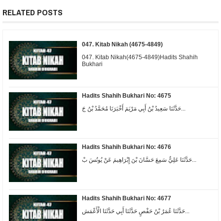
RELATED POSTS
047. Kitab Nikah (4675-4849)
047. Kitab Nikah(4675-4849)Hadits Shahih
Bukhari
Hadits Shahih Bukhari No: 4675
حَدَّثَنَا سَعِيدُ بْنُ أَبِي مَرْيَمَ أَخْبَرَنَا مُحَمَّدُ بْنُ جَ...
Hadits Shahih Bukhari No: 4676
حَدَّثَنَا عَلِيٌّ سَمِعَ حَسَّانَ بْنَ إِبْرَاهِيمَ عَنْ يُونُسَ بْ...
Hadits Shahih Bukhari No: 4677
حَدَّثَنَا عُمَرُ بْنُ حَفْصٍ حَدَّثَنَا أَبِي حَدَّثَنَا الْأَعْمَش...