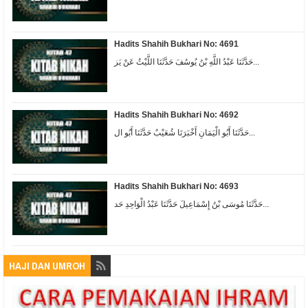
Hadits Shahih Bukhari No: 4691
حَدَّثَنَا عَبْدُ اللَّهِ بْنُ يُوسُفَ حَدَّثَنَا اللَّيْثُ عَنْ يَز...
Hadits Shahih Bukhari No: 4692
حَدَّثَنَا أَبُو الْيَمَانِ أَخْبَرَنَا شُعَيْبٌ حَدَّثَنَا أَبُو ال...
Hadits Shahih Bukhari No: 4693
حَدَّثَنَا مُوسَى بْنُ إِسْمَاعِيلَ حَدَّثَنَا عَبْدُ الْوَاحِدِ حَد...
HAJI DAN UMROH