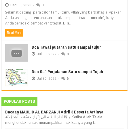
Dec
30,
2023
-
0
Selamat datang, para calon tamu-tamu Allah yang berbahagia! Apakah
Anda sedang merencanakan untuk menjalani ibadah umroh? Jika iya,
Anda berada di tempat yang tepat! Di a...
Read More
Doa Tawaf putaran satu sampai tujuh
Jul
30,
2022
-
8
Doa Sa'i Perjalanan Satu sampai Tujuh
Jul
30,
2022
-
6
POPULAR POSTS
Bacaan MAULID AL BARZANJI Atiril 3 Beserta Artinya
وَلَمَّا أَرَادَ اللهُ تَعَالَى إِبْرَازَ حَقِيْقَتِهِ الْمُحَمَّدِيَّة Ketika Allah Ta‘ala
menghendaki untuk menampakkan hakikatnya yang t...