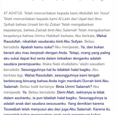
47.42/4716. Telah menceritakan kepada kami
Abdullah bin Yusuf
Telah menceritakan kepada kami
Al Laits
dari
Uqail
dari
Ibnu
Syihab
bahwa
Urwah bin Az Zubair
Telah mengabarkan
kepadanya, bahwa
Zainab binti Abu Salamah
Telah mengabarkan
keapdanya bahwa
Ummu Habibah
berkata; Aku berkata,
Wahai
Rasulullah, nikahilah saudaraku binti Abu Sufyan.
Beliau
bersabda:
Apakah kamu suka?
Aku menjawab,
Ya, dan bukan
berarti aku mau berpisah dengan Anda. Tetapi, orang yang paling
aku sukai dapat ikut serta dalam kebaikan denganku adalah
saudara perempuanku.
Maka Nabi shallallahu 'alaihi wasallam
bersabda:
Sesungguhnya hal itu tidaklah halal bagiku.
Aku
berkata lagi,
Wahai Rasulullah, sesungguhnya kami tengah
berbincang-bincang bahwa Anda ingin menikahi Durrah binti Abu
Salamah.
Beliau balik bertanya:
Binta Ummi Salamah?
Aku
menjawab,
Ya.
Beliau bersabda:
Demi Allah, sekiranya ia tidak
dalam asuhanku, ia pun tidaklah halal bagiku. Sesungguhnya ia
adalah anak dari saudara sesusuanku. Yang demikian karena
Tsuwaibah telah menyusui aku dan juga Abu Salamah. Karena itu,
janganlah kalian menawarkan anak-anak perempuan kalian