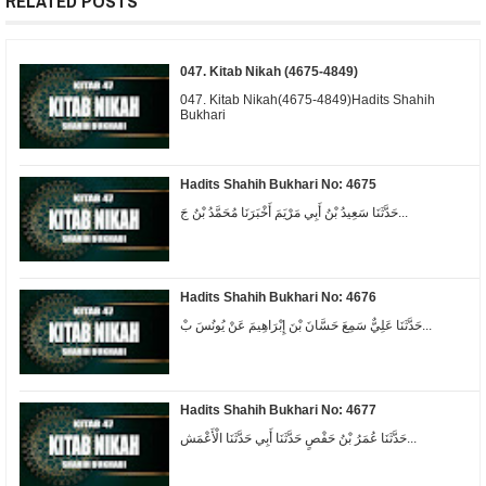
RELATED POSTS
047. Kitab Nikah (4675-4849)
047. Kitab Nikah(4675-4849)Hadits Shahih
Bukhari
Hadits Shahih Bukhari No: 4675
حَدَّثَنَا سَعِيدُ بْنُ أَبِي مَرْيَمَ أَخْبَرَنَا مُحَمَّدُ بْنُ جَ...
Hadits Shahih Bukhari No: 4676
حَدَّثَنَا عَلِيٌّ سَمِعَ حَسَّانَ بْنَ إِبْرَاهِيمَ عَنْ يُونُسَ بْ...
Hadits Shahih Bukhari No: 4677
حَدَّثَنَا عُمَرُ بْنُ حَفْصٍ حَدَّثَنَا أَبِي حَدَّثَنَا الْأَعْمَش...