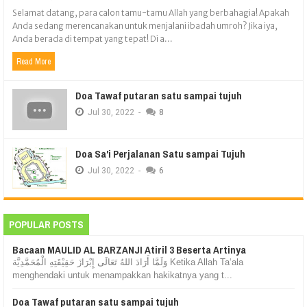
Selamat datang, para calon tamu-tamu Allah yang berbahagia! Apakah
Anda sedang merencanakan untuk menjalani ibadah umroh? Jika iya,
Anda berada di tempat yang tepat! Di a...
Read More
Doa Tawaf putaran satu sampai tujuh
Jul
30,
2022
-
8
Doa Sa'i Perjalanan Satu sampai Tujuh
Jul
30,
2022
-
6
POPULAR POSTS
Bacaan MAULID AL BARZANJI Atiril 3 Beserta Artinya
وَلَمَّا أَرَادَ اللهُ تَعَالَى إِبْرَازَ حَقِيْقَتِهِ الْمُحَمَّدِيَّة Ketika Allah Ta‘ala
menghendaki untuk menampakkan hakikatnya yang t...
Doa Tawaf putaran satu sampai tujuh