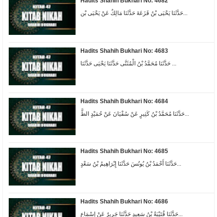
Hadits Shahih Bukhari No: 4682
حَدَّثَنَا يَحْيَى بْنُ قَزَعَةَ حَدَّثَنَا مَالِكٌ عَنْ يَحْيَى بْن...
Hadits Shahih Bukhari No: 4683
حَدَّثَنَا مُحَمَّدُ بْنُ الْمُثَنَّى حَدَّثَنَا يَحْيَى حَدَّثَنَا ...
Hadits Shahih Bukhari No: 4684
حَدَّثَنَا مُحَمَّدُ بْنُ كَثِيرٍ عَنْ سُفْيَانَ عَنْ حُمَيْدٍ الطَّ...
Hadits Shahih Bukhari No: 4685
حَدَّثَنَا أَحْمَدُ بْنُ يُونُسَ حَدَّثَنَا إِبْرَاهِيمُ بْنُ سَعْدٍ...
Hadits Shahih Bukhari No: 4686
حَدَّثَنَا قُتَيْبَةُ بْنُ سَعِيدٍ حَدَّثَنَا جَرِيرٌ عَنْ إِسْمَاعِ...