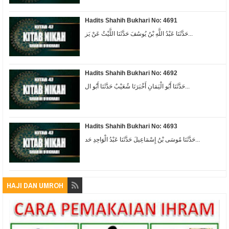
Hadits Shahih Bukhari No: 4691
حَدَّثَنَا عَبْدُ اللَّهِ بْنُ يُوسُفَ حَدَّثَنَا اللَّيْثُ عَنْ يَز...
Hadits Shahih Bukhari No: 4692
حَدَّثَنَا أَبُو الْيَمَانِ أَخْبَرَنَا شُعَيْبٌ حَدَّثَنَا أَبُو ال...
Hadits Shahih Bukhari No: 4693
حَدَّثَنَا مُوسَى بْنُ إِسْمَاعِيلَ حَدَّثَنَا عَبْدُ الْوَاحِدِ حَد...
HAJI DAN UMROH