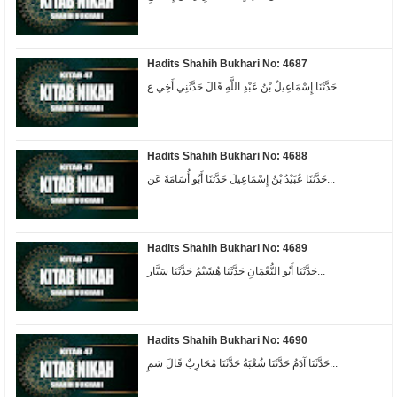
Hadits Shahih Bukhari No: 4687
حَدَّثَنَا إِسْمَاعِيلُ بْنُ عَبْدِ اللَّهِ قَالَ حَدَّثَنِي أَخِي ع...
Hadits Shahih Bukhari No: 4688
حَدَّثَنَا عُبَيْدُ بْنُ إِسْمَاعِيلَ حَدَّثَنَا أَبُو أُسَامَةَ عَن...
Hadits Shahih Bukhari No: 4689
حَدَّثَنَا أَبُو النُّعْمَانِ حَدَّثَنَا هُشَيْمٌ حَدَّثَنَا سَيَّار...
Hadits Shahih Bukhari No: 4690
حَدَّثَنَا آدَمُ حَدَّثَنَا شُعْبَةُ حَدَّثَنَا مُحَارِبٌ قَالَ سَمِ...