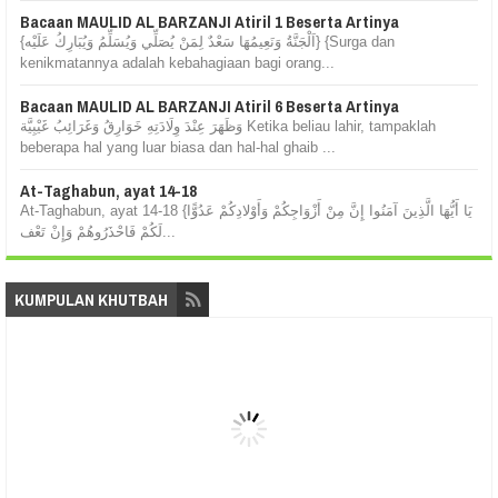
Bacaan MAULID AL BARZANJI Atiril 1 Beserta Artinya
{اَلْجَنَّةُ وَنَعِيمُهَا سَعْدٌ لِمَنْ يُصَلِّي وَيُسَلِّمُ وَيُبَارِكُ عَلَيْه} {Surga dan
kenikmatannya adalah kebahagiaan bagi orang...
Bacaan MAULID AL BARZANJI Atiril 6 Beserta Artinya
وَظَهَرَ عِنْدَ وِلَادَتِهِ خَوَارِقُ وَغَرَائِبُ غَيْبِيَّة Ketika beliau lahir, tampaklah
beberapa hal yang luar biasa dan hal-hal ghaib ...
At-Taghabun, ayat 14-18
At-Taghabun, ayat 14-18 {يَا أَيُّهَا الَّذِينَ آمَنُوا إِنَّ مِنْ أَزْوَاجِكُمْ وَأَوْلادِكُمْ عَدُوًّا
لَكُمْ فَاحْذَرُوهُمْ وَإِنْ تَعْف...
KUMPULAN KHUTBAH