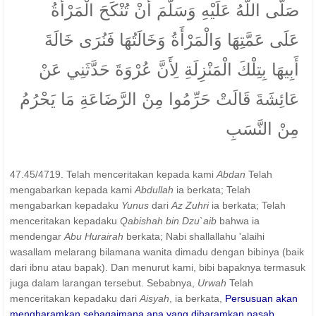
صَلَّى اللَّهُ عَلَيْهِ وَسَلَّمَ أَنْ تُنْكَحَ الْمَرْأَةُ
عَلَى عَمَّتِهَا وَالْمَرْأَةُ وَخَالَتُهَا فَنُرَى خَالَةَ
أَبِيهَا بِتِلْكَ الْمَنْزِلَةِ لِأَنَّ عُرْوَةَ حَدَّثَنِي عَنْ
عَائِشَةَ قَالَتْ حَرِّمُوا مِنْ الرَّضَاعَةِ مَا يَحْرُمُ
مِنْ النَّسَبِ
47.45/4719. Telah menceritakan kepada kami
Abdan
Telah
mengabarkan kepada kami
Abdullah
ia berkata; Telah
mengabarkan kepadaku
Yunus
dari
Az Zuhri
ia berkata; Telah
menceritakan kepadaku
Qabishah bin Dzu`aib
bahwa ia
mendengar
Abu Hurairah
berkata; Nabi shallallahu 'alaihi
wasallam melarang bilamana wanita dimadu dengan bibinya (baik
dari ibnu atau bapak). Dan menurut kami, bibi bapaknya termasuk
juga dalam larangan tersebut. Sebabnya,
Urwah
Telah
menceritakan kepadaku dari
Aisyah
, ia berkata,
Persusuan akan
mengharamkan sebagaimana apa yang diharamkan nasab.