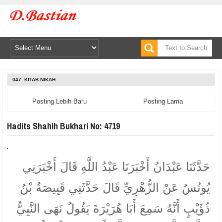
047. KITAB NIKAH
Posting Lebih Baru
Posting Lama
Hadits Shahih Bukhari No: 4719
حَدَّثَنَا عَبْدَانُ أَخْبَرَنَا عَبْدُ اللَّهِ قَالَ أَخْبَرَنِي
يُونُسُ عَنْ الزُّهْرِيِّ قَالَ حَدَّثَنِي قَبِيصَةُ بْنُ
ذُؤَيْبٍ أَنَّهُ سَمِعَ أَبَا هُرَيْرَةَ يَقُولُ نَهَى النَّبِيُّ