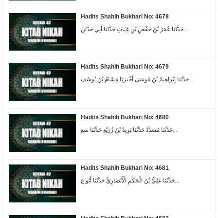
Hadits Shahih Bukhari No: 4678
حَدَّثَنَا عُمَرُ بْنُ حَفْصِ بْنِ غِيَاثٍ حَدَّثَنَا أَبِي حَدَّثَن...
Hadits Shahih Bukhari No: 4679
حَدَّثَنَا إِبْرَاهِيمُ بْنُ مُوسَى أَخْبَرَنَا هِشَامُ بْنُ يُوسُفَ...
Hadits Shahih Bukhari No: 4680
حَدَّثَنَا مُسَدَّدٌ حَدَّثَنَا يَزِيدُ بْنُ زُرَيْعٍ حَدَّثَنَا سَع...
Hadits Shahih Bukhari No: 4681
حَدَّثَنَا عَلِيُّ بْنُ الْحَكَمِ الْأَنْصَارِيُّ حَدَّثَنَا أَبُو ع...