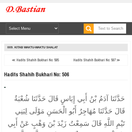
009. KITAB WAKTU-WAKTU SHALAT
≪ Hadits Shahih Bukhari No: 505
Hadits Shahih Bukhari No: 507 ≫
Hadits Shahih Bukhari No: 506
حَدَّثَنَا آدَمُ بْنُ أَبِي إِيَاسٍ قَالَ حَدَّثَنَا شُعْبَةُ
قَالَ حَدَّثَنَا مُهَاجِرٌ أَبُو الْحَسَنِ مَوْلَى لِبَنِي
تَيْمِ اللَّهِ قَالَ سَمِعْتُ زَيْدَ بْنَ وَهْبٍ عَنْ أَبِي