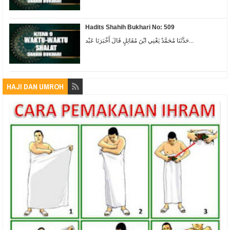
Hadits Shahih Bukhari No: 509
حَدَّثَنَا مُحَمَّدٌ يَعْنِي ابْنَ مُقَاتِلٍ قَالَ أَخْبَرَنَا عَبْد...
HAJI DAN UMROH