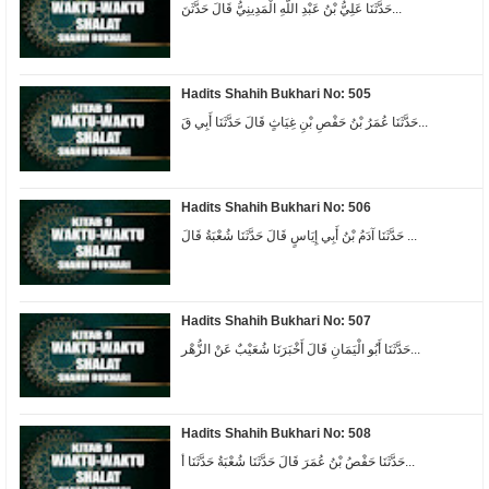
حَدَّثَنَا عَلِيُّ بْنُ عَبْدِ اللَّهِ الْمَدِينِيُّ قَالَ حَدَّثَنَ...
Hadits Shahih Bukhari No: 505
حَدَّثَنَا عُمَرُ بْنُ حَفْصِ بْنِ غِيَاثٍ قَالَ حَدَّثَنَا أَبِي قَ...
Hadits Shahih Bukhari No: 506
حَدَّثَنَا آدَمُ بْنُ أَبِي إِيَاسٍ قَالَ حَدَّثَنَا شُعْبَةُ قَالَ ...
Hadits Shahih Bukhari No: 507
حَدَّثَنَا أَبُو الْيَمَانِ قَالَ أَخْبَرَنَا شُعَيْبٌ عَنْ الزُّهْر...
Hadits Shahih Bukhari No: 508
حَدَّثَنَا حَفْصُ بْنُ عُمَرَ قَالَ حَدَّثَنَا شُعْبَةُ حَدَّثَنَا أ...