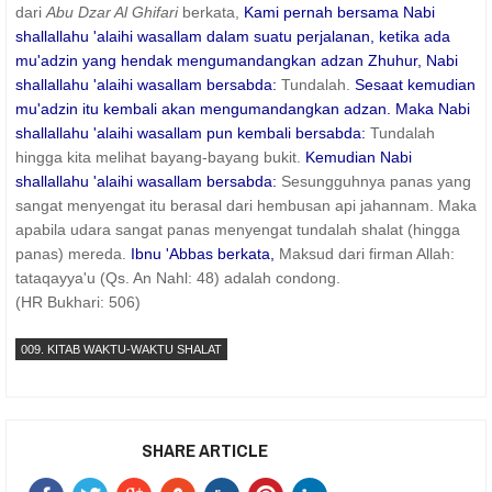
dari
Abu Dzar Al Ghifari
berkata,
Kami pernah bersama Nabi
shallallahu 'alaihi wasallam dalam suatu perjalanan, ketika ada
mu'adzin yang hendak mengumandangkan adzan Zhuhur, Nabi
shallallahu 'alaihi wasallam bersabda:
Tundalah.
Sesaat kemudian
mu'adzin itu kembali akan mengumandangkan adzan. Maka Nabi
shallallahu 'alaihi wasallam pun kembali bersabda:
Tundalah
hingga kita melihat bayang-bayang bukit.
Kemudian Nabi
shallallahu 'alaihi wasallam bersabda:
Sesungguhnya panas yang
sangat menyengat itu berasal dari hembusan api jahannam. Maka
apabila udara sangat panas menyengat tundalah shalat (hingga
panas) mereda.
Ibnu 'Abbas berkata,
Maksud dari firman Allah:
tataqayya'u (Qs. An Nahl: 48) adalah condong.
(HR Bukhari: 506)
009. KITAB WAKTU-WAKTU SHALAT
SHARE ARTICLE