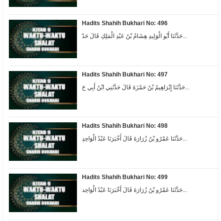
Hadits Shahih Bukhari No: 496
حَدَّثَنَا أَبُو الْوَلِيدِ هِشَامُ بْنُ عَبْدِ الْمَلِكِ قَالَ حَدّ...
Hadits Shahih Bukhari No: 497
حَدَّثَنَا إِبْرَاهِيمُ بْنُ حَمْزَةَ قَالَ حَدَّثَنِي ابْنُ أَبِي حَ...
Hadits Shahih Bukhari No: 498
ﺣَﺪَّﺛَﻨَﺎ ﻋَﻤْﺮُﻭ ﺑْﻦُ ﺯُﺭَﺍﺭَﺓَ ﻗَﺎﻝَ ﺃَﺧْﺒَﺮَﻧَﺎ ﻋَﺒْﺪُ ﺍﻟْﻮَﺍﺣِﺪِ...
Hadits Shahih Bukhari No: 499
حَدَّثَنَا عَمْرُو بْنُ زُرَارَةَ قَالَ أَخْبَرَنَا عَبْدُ الْوَاحِد...