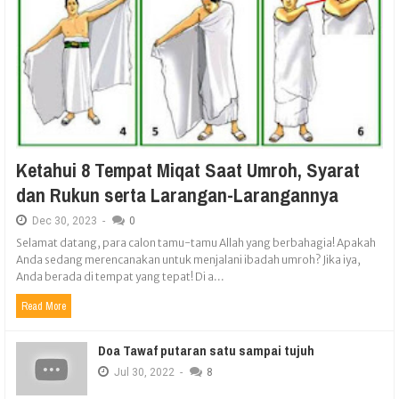
Ketahui 8 Tempat Miqat Saat Umroh, Syarat
dan Rukun serta Larangan-Larangannya
Dec
30,
2023
-
0
Selamat datang, para calon tamu-tamu Allah yang berbahagia! Apakah
Anda sedang merencanakan untuk menjalani ibadah umroh? Jika iya,
Anda berada di tempat yang tepat! Di a...
Read More
Doa Tawaf putaran satu sampai tujuh
Jul
30,
2022
-
8