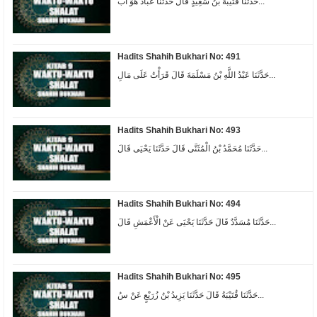
حَدَّثَنَا قُتَيْبَةُ بْنُ سَعِيدٍ قَالَ حَدَّثَنَا عَبَّادٌ هُوَ اب...
Hadits Shahih Bukhari No: 491
حَدَّثَنَا عَبْدُ اللَّهِ بْنُ مَسْلَمَةَ قَالَ قَرَأْتُ عَلَى مَالِ...
Hadits Shahih Bukhari No: 493
حَدَّثَنَا مُحَمَّدُ بْنُ الْمُثَنَّى قَالَ حَدَّثَنَا يَحْيَى قَالَ...
Hadits Shahih Bukhari No: 494
حَدَّثَنَا مُسَدَّدٌ قَالَ حَدَّثَنَا يَحْيَى عَنْ الْأَعْمَشِ قَالَ...
Hadits Shahih Bukhari No: 495
حَدَّثَنَا قُتَيْبَةُ قَالَ حَدَّثَنَا يَزِيدُ بْنُ زُرَيْعٍ عَنْ سُ...