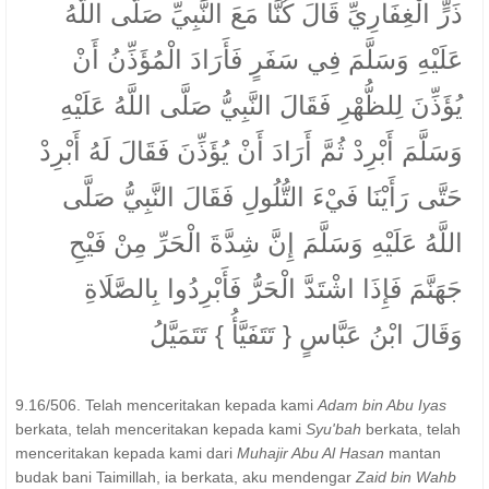
ذَرٍّ الْغِفَارِيِّ قَالَ كُنَّا مَعَ النَّبِيِّ صَلَّى اللَّهُ
عَلَيْهِ وَسَلَّمَ فِي سَفَرٍ فَأَرَادَ الْمُؤَذِّنُ أَنْ
يُؤَذِّنَ لِلظُّهْرِ فَقَالَ النَّبِيُّ صَلَّى اللَّهُ عَلَيْهِ
وَسَلَّمَ أَبْرِدْ ثُمَّ أَرَادَ أَنْ يُؤَذِّنَ فَقَالَ لَهُ أَبْرِدْ
حَتَّى رَأَيْنَا فَيْءَ التُّلُولِ فَقَالَ النَّبِيُّ صَلَّى
اللَّهُ عَلَيْهِ وَسَلَّمَ إِنَّ شِدَّةَ الْحَرِّ مِنْ فَيْحِ
جَهَنَّمَ فَإِذَا اشْتَدَّ الْحَرُّ فَأَبْرِدُوا بِالصَّلَاةِ
وَقَالَ ابْنُ عَبَّاسٍ { تَتَفَيَّأُ } تَتَمَيَّلُ
9.16/506. Telah menceritakan kepada kami
Adam bin Abu Iyas
berkata, telah menceritakan kepada kami
Syu'bah
berkata, telah
menceritakan kepada kami dari
Muhajir Abu Al Hasan
mantan
budak bani Taimillah, ia berkata, aku mendengar
Zaid bin Wahb