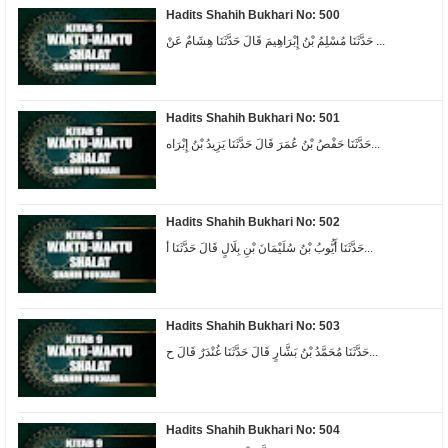
Hadits Shahih Bukhari No: 500
حَدَّثَنَا مُسْلِمُ بْنُ إِبْرَاهِيمَ قَالَ حَدَّثَنَا هِشَامٌ عَنْ ...
Hadits Shahih Bukhari No: 501
حَدَّثَنَا حَفْصُ بْنُ عُمَرَ قَالَ حَدَّثَنَا يَزِيدُ بْنُ إِبْرَاه...
Hadits Shahih Bukhari No: 502
حَدَّثَنَا أَيُّوبُ بْنُ سُلَيْمَانَ بْنِ بِلَالٍ قَالَ حَدَّثَنَا أ...
Hadits Shahih Bukhari No: 503
حَدَّثَنَا مُحَمَّدُ بْنُ بَشَّارٍ قَالَ حَدَّثَنَا غُنْدَرٌ قَالَ ح...
Hadits Shahih Bukhari No: 504