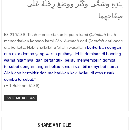
بِيَدِهِ وَسَمَّى وَكَبَّرَ وَوَضَعَ رِجْلَهُ عَلَى
صِفَاحِهِمَا
53.21/5139. Telah menceritakan kepada kami
Qutaibah
telah
menceritakan kepada kami
Abu 'Awanah
dari
Qatadah
dari
Anas
dia berkata; Nabi shallallahu 'alaihi wasallam
berkurban dengan
dua ekor domba yang warna putihnya lebih dominan di banding
warna hitamnya, dan bertanduk, beliau menyembelih domba
tersebut dengan tangan beliau sendiri sambil menyebut nama
Allah dan bertakbir dan meletakkan kaki beliau di atas rusuk
domba tersebut.
"
(HR Bukhari: 5139)
053. KITAB KURBAN
SHARE ARTICLE