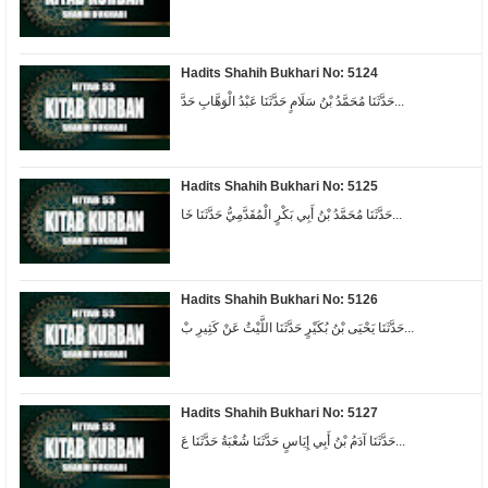
Hadits Shahih Bukhari No: 5124
حَدَّثَنَا مُحَمَّدُ بْنُ سَلَامٍ حَدَّثَنَا عَبْدُ الْوَهَّابِ حَدَّ...
Hadits Shahih Bukhari No: 5125
حَدَّثَنَا مُحَمَّدُ بْنُ أَبِي بَكْرٍ الْمُقَدَّمِيُّ حَدَّثَنَا خَا...
Hadits Shahih Bukhari No: 5126
حَدَّثَنَا يَحْيَى بْنُ بُكَيْرٍ حَدَّثَنَا اللَّيْثُ عَنْ كَثِيرِ بْ...
Hadits Shahih Bukhari No: 5127
حَدَّثَنَا آدَمُ بْنُ أَبِي إِيَاسٍ حَدَّثَنَا شُعْبَةُ حَدَّثَنَا عَ...