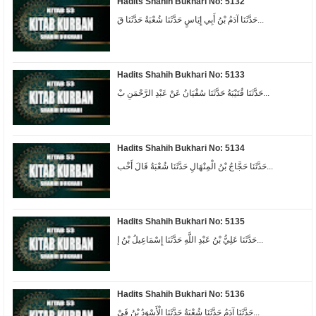
Hadits Shahih Bukhari No: 5132
حَدَّثَنَا آدَمُ بْنُ أَبِي إِيَاسٍ حَدَّثَنَا شُعْبَةُ حَدَّثَنَا قَ...
Hadits Shahih Bukhari No: 5133
حَدَّثَنَا قُتَيْبَةُ حَدَّثَنَا سُفْيَانُ عَنْ عَبْدِ الرَّحْمَنِ بْ...
Hadits Shahih Bukhari No: 5134
حَدَّثَنَا حَجَّاجُ بْنُ الْمِنْهَالِ حَدَّثَنَا شُعْبَةُ قَالَ أَخْب...
Hadits Shahih Bukhari No: 5135
حَدَّثَنَا عَلِيُّ بْنُ عَبْدِ اللَّهِ حَدَّثَنَا إِسْمَاعِيلُ بْنُ إ...
Hadits Shahih Bukhari No: 5136
حَدَّثَنَا آدَمُ حَدَّثَنَا شُعْبَةُ حَدَّثَنَا الْأَسْوَدُ بْنُ قَيْ...