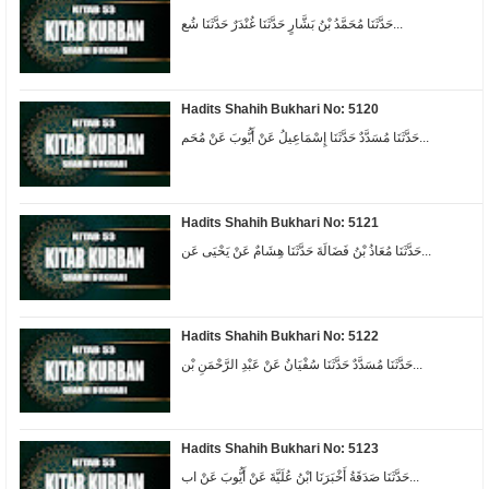
حَدَّثَنَا مُحَمَّدُ بْنُ بَشَّارٍ حَدَّثَنَا غُنْدَرٌ حَدَّثَنَا شُع...
Hadits Shahih Bukhari No: 5120
حَدَّثَنَا مُسَدَّدٌ حَدَّثَنَا إِسْمَاعِيلُ عَنْ أَيُّوبَ عَنْ مُحَم...
Hadits Shahih Bukhari No: 5121
حَدَّثَنَا مُعَاذُ بْنُ فَضَالَةَ حَدَّثَنَا هِشَامٌ عَنْ يَحْيَى عَن...
Hadits Shahih Bukhari No: 5122
حَدَّثَنَا مُسَدَّدٌ حَدَّثَنَا سُفْيَانُ عَنْ عَبْدِ الرَّحْمَنِ بْن...
Hadits Shahih Bukhari No: 5123
حَدَّثَنَا صَدَقَةُ أَخْبَرَنَا ابْنُ عُلَيَّةَ عَنْ أَيُّوبَ عَنْ اب...