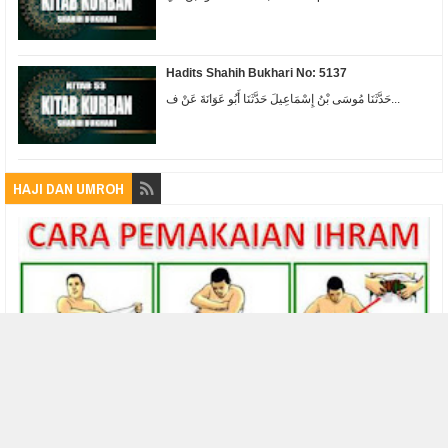
Hadits Shahih Bukhari No: 5137
حَدَّثَنَا مُوسَى بْنُ إِسْمَاعِيلَ حَدَّثَنَا أَبُو عَوَانَةَ عَنْ ف...
HAJI DAN UMROH