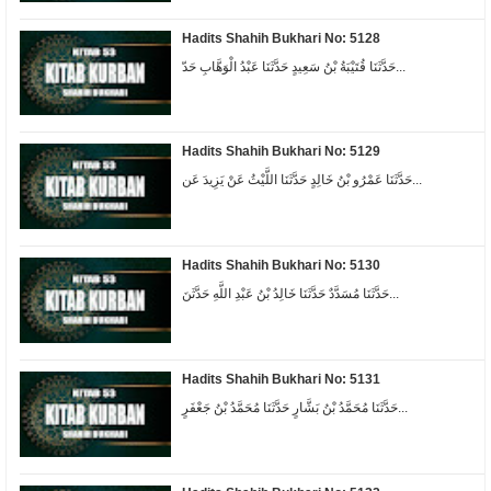
Hadits Shahih Bukhari No: 5128
حَدَّثَنَا قُتَيْبَةُ بْنُ سَعِيدٍ حَدَّثَنَا عَبْدُ الْوَهَّابِ حَدّ...
Hadits Shahih Bukhari No: 5129
حَدَّثَنَا عَمْرُو بْنُ خَالِدٍ حَدَّثَنَا اللَّيْثُ عَنْ يَزِيدَ عَن...
Hadits Shahih Bukhari No: 5130
حَدَّثَنَا مُسَدَّدٌ حَدَّثَنَا خَالِدُ بْنُ عَبْدِ اللَّهِ حَدَّثَنَ...
Hadits Shahih Bukhari No: 5131
حَدَّثَنَا مُحَمَّدُ بْنُ بَشَّارٍ حَدَّثَنَا مُحَمَّدُ بْنُ جَعْفَرٍ...