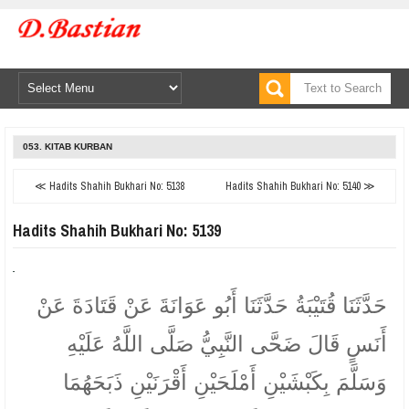
053. KITAB KURBAN
≪ Hadits Shahih Bukhari No: 5138
Hadits Shahih Bukhari No: 5140 ≫
Hadits Shahih Bukhari No: 5139
حَدَّثَنَا قُتَيْبَةُ حَدَّثَنَا أَبُو عَوَانَةَ عَنْ قَتَادَةَ عَنْ
أَنَسٍ قَالَ ضَحَّى النَّبِيُّ صَلَّى اللَّهُ عَلَيْهِ
وَسَلَّمَ بِكَبْشَيْنِ أَمْلَحَيْنِ أَقْرَنَيْنِ ذَبَحَهُمَا