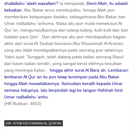
shallallahu 'alaihi wasallam?
Ia menjawab,
Demi Allah, itu adalah
kebaikan.
Abu Bakar terus membujukku, hinnga Allah pun
memberikan kelapangan dadaku, sebagaimana Abu Bakar dan
Umar radliallahu 'anhuma. Maka aku pun mulai menelusuri Al
Qur`an, mengumpulkannya dari tulang-tulang, kulit-kulit dan dari
hafalan para Qari`. Dan akhirnya aku pun mendapatkan bagian
akhir dari surat At Taubah bersama Abu Khuzaimah Al Anshari,
yang aku tidak mendapatkannya pada seorang pun selainnya.
Yakni ayat: 'Sungguh, telah datang pada kalian seorang Rasul
dari kaum kalian sendiri, yang sangat berat olehnya kesulitan
yang menimpa kalian..'
hingga akhir surat Al Bara`ah. Lembaran-
lembaran Al Qur`an itu pun tetap tersimpan pada Abu Bakar
hingga Allah mewafatkannya. Kemudian beralih kepada Umar
semasa hidupnya, lalu berpindah lagi ke tangan Hafshah binti
Umar radliallahu 'anhu.
(HR Bukhari: 4603)
046. KITAB KEUTAMAAN AL QUR'AN