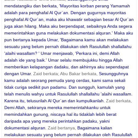
mendatangiku dan berkata, 'Mayoritas korban perang Yamamah
adalah para penghafal Al Qur`an. Dengan gugurnya mayoritas
penghafal Al Qur`an, maka aku khawatir sebagian besar Al Qur`an
juga akan hilang. Maka aku berpendapat, sebaiknya Anda segera
memerintahkan guna melakukan dokumentasi alquran.' Maka aku
pun bertanya kepada Umar, 'Bagaimana kamu akan melakukan
sesuatu yang belum pernah dilakukan oleh Rasulullah shallallahu
'alaihi wasallam? ' Umar menjawab, 'Perkara ini, demi Allah
adalah ide yang baik.' Umar selalu membujukku hingga Allah
memberikan kelapangan dadaku, dan akhirnya aku sependapat
dengan Umar.
Zaid berkata; Abu Bakar berkata,
Sesungguhnya
kamu adalah seorang pemuda yang cerdas, kami sama sekali
tidak curiga sedikit pun padamu. Dan sungguh, kamulah yang
telah menulis wahyu untuk Rasulullah shallallahu 'alaihi wasallam.
Karena itu, telusurilah Al Qur`an dan kumpulkanlah.
Zaid berkata,
Demi Allah, sekiranya mereka memerintahkanku untuk
memindahkan gunung, niscaya hal itu tidaklah lebih berat
daripada apa yang mereka perintahkan padaku, yakni
dokumentasi alquran.
Zaid bertanya,
Bagaimana kalian
melakukan sesuatu yang belum pernah dilakukan oleh Rasulullah