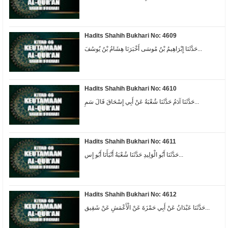
Hadits Shahih Bukhari No: 4609
حَدَّثَنَا إِبْرَاهِيمُ بْنُ مُوسَى أَخْبَرَنَا هِشَامُ بْنُ يُوسُفَ...
Hadits Shahih Bukhari No: 4610
حَدَّثَنَا آدَمُ حَدَّثَنَا شُعْبَةُ عَنْ أَبِي إِسْحَاقَ قَالَ سَمِ...
Hadits Shahih Bukhari No: 4611
حَدَّثَنَا أَبُو الْوَلِيدِ حَدَّثَنَا شُعْبَةُ أَنْبَأَنَا أَبُو إِس...
Hadits Shahih Bukhari No: 4612
حَدَّثَنَا عَبْدَانُ عَنْ أَبِي حَمْزَةَ عَنْ الْأَعْمَشِ عَنْ شَقِيق...