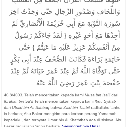
وَاللِّخَافِ وَصُدُورِ الرِّجَالِ حَتَّى وَجَدْتُ آخِرَ
سُورَةِ التَّوْبَةِ مَعَ أَبِي خُزَيْمَةَ الْأَنْصَارِيِّ لَمْ
أَجِدْهَا مَعَ أَحَدٍ غَيْرِهِ { لَقَدْ جَاءَكُمْ رَسُولٌ
مِنْ أَنْفُسِكُمْ عَزِيزٌ عَلَيْهِ مَا عَنِتُّمْ } حَتَّى
خَاتِمَةِ بَرَاءَةَ فَكَانَتْ الصُّحُفُ عِنْدَ أَبِي بَكْرٍ
حَتَّى تَوَفَّاهُ اللَّهُ ثُمَّ عِنْدَ عُمَرَ حَيَاتَهُ ثُمَّ عِنْدَ
حَفْصَةَ بِنْتِ عُمَرَ رَضِيَ اللَّهُ عَنْهُ
46.8/4603. Telah menceritakan kepada kami
Musa bin Isa'il
dari
Ibrahim bin Sa'd
Telah menceritakan kepada kami
Ibnu Syihab
dari
Ubaid bin As Sabbaq
bahwa
Zaid bin Tsabit
radliallahu 'anhu,
ia berkata; Abu Bakar mengirim para korban perang Yamamah
kepadaku, dan ternyata Umar bin Al Khaththab ada di sisinya. Abu
Bakar radliallahu 'anhu berkata,
Sesungguhnya Umar