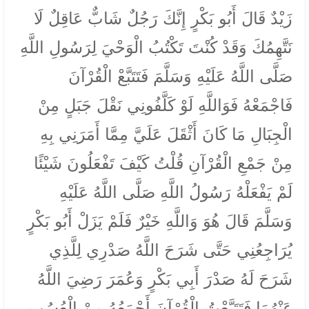
زَيْدٌ قَالَ أَبُو بَكْرٍ إِنَّكَ رَجُلٌ شَابٌّ عَاقِلٌ لَا
نَتَّهِمُكَ وَقَدْ كُنْتَ تَكْتُبُ الْوَحْيَ لِرَسُولِ اللَّهِ
صَلَّى اللَّهُ عَلَيْهِ وَسَلَّمَ فَتَتَبَّعْ الْقُرْآنَ
فَاجْمَعْهُ فَوَاللَّهِ لَوْ كَلَّفُونِي نَقْلَ جَبَلٍ مِنْ
الْجِبَالِ مَا كَانَ أَثْقَلَ عَلَيَّ مِمَّا أَمَرَنِي بِهِ
مِنْ جَمْعِ الْقُرْآنِ قُلْتُ كَيْفَ تَفْعَلُونَ شَيْئًا
لَمْ يَفْعَلْهُ رَسُولُ اللَّهِ صَلَّى اللَّهُ عَلَيْهِ
وَسَلَّمَ قَالَ هُوَ وَاللَّهِ خَيْرٌ فَلَمْ يَزَلْ أَبُو بَكْرٍ
يُرَاجِعُنِي حَتَّى شَرَحَ اللَّهُ صَدْرِي لِلَّذِي
شَرَحَ لَهُ صَدْرَ أَبِي بَكْرٍ وَعُمَرَ رَضِيَ اللَّهُ
عَنْهُمَا فَتَتَبَّعْتُ الْقُرْآنَ أَجْمَعُهُ مِنْ الْعُسُبِ