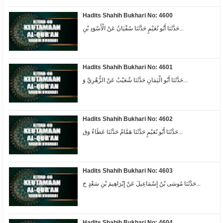
Hadits Shahih Bukhari No: 4600
حَدَّثَنَا أَبُو نُعَيْمٍ حَدَّثَنَا سُفْيَانُ عَنْ الْأَسْوَدِ بْنِ...
Hadits Shahih Bukhari No: 4601
حَدَّثَنَا أَبُو الْيَمَانِ حَدَّثَنَا شُعَيْبٌ عَنْ الزُّهْرِيِّ وَ...
Hadits Shahih Bukhari No: 4602
حَدَّثَنَا أَبُو نُعَيْمٍ حَدَّثَنَا هَمَّامٌ حَدَّثَنَا عَطَاءٌ وَق...
Hadits Shahih Bukhari No: 4603
حَدَّثَنَا مُوسَى بْنُ إِسْمَاعِيلَ عَنْ إِبْرَاهِيمَ بْنِ سَعْدٍ حَ...
Hadits Shahih Bukhari No: 4604