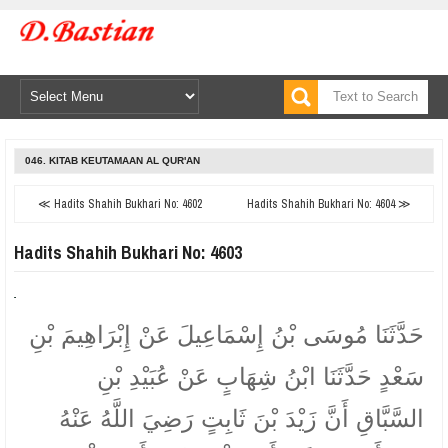
046. KITAB KEUTAMAAN AL QUR'AN
≪ Hadits Shahih Bukhari No: 4602
Hadits Shahih Bukhari No: 4604 ≫
Hadits Shahih Bukhari No: 4603
حَدَّثَنَا مُوسَى بْنُ إِسْمَاعِيلَ عَنْ إِبْرَاهِيمَ بْنِ
سَعْدٍ حَدَّثَنَا ابْنُ شِهَابٍ عَنْ عُبَيْدِ بْنِ
السَّبَّاقِ أَنَّ زَيْدَ بْنَ ثَابِتٍ رَضِيَ اللَّهُ عَنْهُ