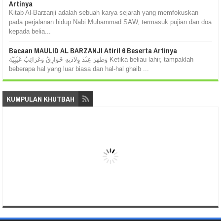
Artinya
Kitab Al-Barzanji adalah sebuah karya sejarah yang memfokuskan
pada perjalanan hidup Nabi Muhammad SAW, termasuk pujian dan doa
kepada belia...
Bacaan MAULID AL BARZANJI Atiril 6 Beserta Artinya
وَظَهَرَ عِنْدَ وِلَادَتِهِ خَوَارِقُ وَغَرَائِبُ غَيْبِيَّة Ketika beliau lahir, tampaklah
beberapa hal yang luar biasa dan hal-hal ghaib ...
KUMPULAN KHUTBAH