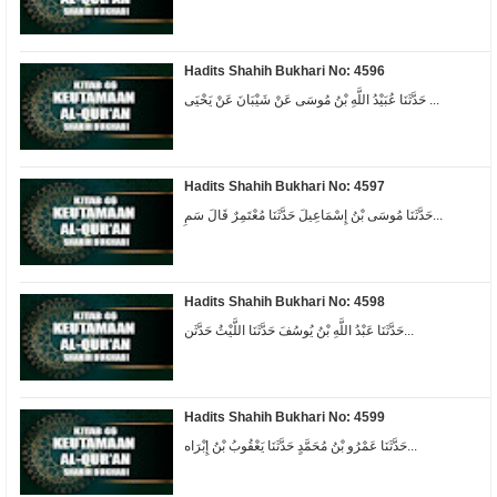
Hadits Shahih Bukhari No: 4596
حَدَّثَنَا عُبَيْدُ اللَّهِ بْنُ مُوسَى عَنْ شَيْبَانَ عَنْ يَحْيَى ...
Hadits Shahih Bukhari No: 4597
حَدَّثَنَا مُوسَى بْنُ إِسْمَاعِيلَ حَدَّثَنَا مُعْتَمِرٌ قَالَ سَمِ...
Hadits Shahih Bukhari No: 4598
حَدَّثَنَا عَبْدُ اللَّهِ بْنُ يُوسُفَ حَدَّثَنَا اللَّيْثُ حَدَّثَن...
Hadits Shahih Bukhari No: 4599
حَدَّثَنَا عَمْرُو بْنُ مُحَمَّدٍ حَدَّثَنَا يَعْقُوبُ بْنُ إِبْرَاه...