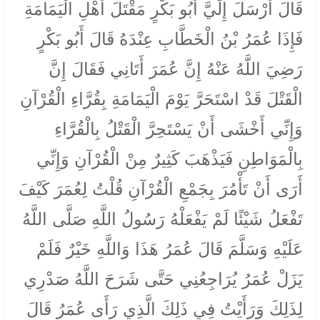
قَالَ أَرْسَلَ إِلَيَّ أَبُو بَكْرٍ مَقْتَلَ أَهْلِ الْيَمَامَةِ
فَإِذَا عُمَرُ بْنُ الْخَطَّابِ عِنْدَهُ قَالَ أَبُو بَكْرٍ
رَضِيَ اللَّهُ عَنْهُ إِنَّ عُمَرَ أَتَانِي فَقَالَ إِنَّ
الْقَتْلَ قَدْ اسْتَحَرَّ يَوْمَ الْيَمَامَةِ بِقُرَّاءِ الْقُرْآنِ
وَإِنِّي أَخْشَى أَنْ يَسْتَحِرَّ الْقَتْلُ بِالْقُرَّاءِ
بِالْمَوَاطِنِ فَيَذْهَبَ كَثِيرٌ مِنْ الْقُرْآنِ وَإِنِّي
أَرَى أَنْ تَأْمُرَ بِجَمْعِ الْقُرْآنِ قُلْتُ لِعُمَرَ كَيْفَ
تَفْعَلُ شَيْئًا لَمْ يَفْعَلْهُ رَسُولُ اللَّهِ صَلَّى اللَّهُ
عَلَيْهِ وَسَلَّمَ قَالَ عُمَرُ هَذَا وَاللَّهِ خَيْرٌ فَلَمْ
يَزَلْ عُمَرُ يُرَاجِعُنِي حَتَّى شَرَحَ اللَّهُ صَدْرِي
لِذَلِكَ وَرَأَيْتُ فِي ذَلِكَ الَّذِي رَأَى عُمَرُ قَالَ