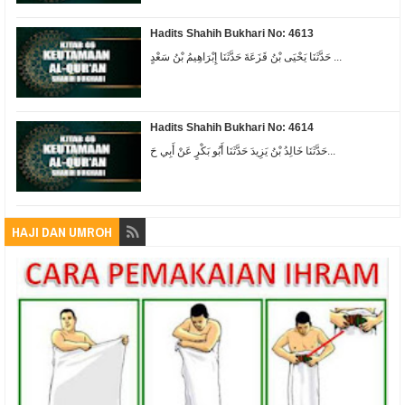
Hadits Shahih Bukhari No: 4613
حَدَّثَنَا يَحْيَى بْنُ قَزَعَةَ حَدَّثَنَا إِبْرَاهِيمُ بْنُ سَعْدٍ ...
Hadits Shahih Bukhari No: 4614
حَدَّثَنَا خَالِدُ بْنُ يَزِيدَ حَدَّثَنَا أَبُو بَكْرٍ عَنْ أَبِي حَ...
HAJI DAN UMROH