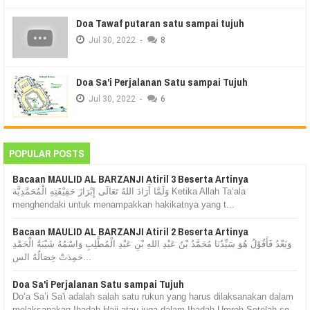
Doa Tawaf putaran satu sampai tujuh
Jul
30,
2022
-
8
Doa Sa'i Perjalanan Satu sampai Tujuh
Jul
30,
2022
-
6
POPULAR POSTS
Bacaan MAULID AL BARZANJI Atiril 3 Beserta Artinya
وَلَمَّا أَرَادَ اللهُ تَعَالَى إِبْرَازَ حَقِيْقَتِهِ الْمُحَمَّدِيَّة Ketika Allah Ta‘ala
menghendaki untuk menampakkan hakikatnya yang t...
Bacaan MAULID AL BARZANJI Atiril 2 Beserta Artinya
وَبَعْدُ فَأَقُوْلُ هُوَ سَيِّدُنَا مُحَمَّدُ بْنُ عَبْدِ اللهِ بْنِ عَبْدِ الْمُطَّلِبِ وَاسْمُهُ شَيْبَةُ الْحَمْدِ
حَمِدَتْ خِصَالُهُ الس...
Doa Sa'i Perjalanan Satu sampai Tujuh
Do’a Sa’i Sa'i adalah salah satu rukun yang harus dilaksanakan dalam
melaksanakan Ibadah Haji atau juga dalam Ibadah Umroh Setelah se...