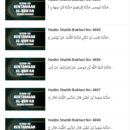
حَدَّثَنَا مُوسَى حَدَّثَنَا إِبْرَاهِيمُ حَدَّثَنَا ابْنُ شِهَابٍ أ...
Hadits Shahih Bukhari No: 4605
حَدَّثَنَا يَحْيَى بْنُ بُكَيْرٍ حَدَّثَنَا اللَّيْثُ عَنْ يُونُسَ ع...
Hadits Shahih Bukhari No: 4606
حَدَّثَنَا عُبَيْدُ اللَّهِ بْنُ مُوسَى عَنْ إِسْرَائِيلَ عَنْ أَبِي...
Hadits Shahih Bukhari No: 4607
حَدَّثَنَا سَعِيدُ بْنُ عُفَيْرٍ قَالَ حَدَّثَنِي اللَّيْثُ قَالَ حَ...
Hadits Shahih Bukhari No: 4608
حَدَّثَنَا سَعِيدُ بْنُ عُفَيْرٍ قَالَ حَدَّثَنِي اللَّيْثُ قَالَ حَ...