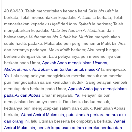
49.8/4939. Telah menceritakan kepada kami
Sa'id bin Ufair
ia
berkata;
Telah menceritakan kepadaku
Al Laits
ia berkata; Telah
menceritakan kepadaku
Uqail
dari
Ibnu Syihab
ia berkata; Telah
mengabarkan kepadaku
Malik bin Aus bin Al Hadatsan
dan
bahwasanya
Muhammad bin Jubair bin Muth'im
menyebutkan
suatu hadits padaku. Maka aku pun pergi menemui Malik bin Aus
dan bertanya padanya. Maka
Malik
berkata; Aku pergi hingga
bertemu dengan
Umar
. Lalu pelayannya pun menemuinya dan
berkata pada Umar,
Apakah Anda mengizinkan
Utsman
,
Abdurrahman
,
Az Zubair
dan
Sa'dari
untuk masuk?
Ia menjawab,
Ya.
Lalu sang pelayan mengizinkan mereka masuk dan mereka
pun mengucapkan salam kemudian duduk. Sang pelayan kembali
menutup dan berkata pada Umar,
Apakah Anda juga mengizinkan
pada
Ali
dan
Abbas
Umar menjawab,
Ya.
Pelayan itu pun
mengizinkan keduanya masuk. Dan ketika kedua masuk,
keduanya pun mengucapkan salam dan duduk. Kemudian Abbas
berkata,
Wahai Amirul Mukminin, putuskanlah perkara antara aku
dan orang ini.
lalu Utsman berserta kelompoknya berkata,
Wahai
Amirul Mukminin, berilah keputusan antara mereka berdua dan