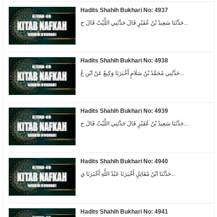
Hadits Shahih Bukhari No: 4937
حَدَّثَنَا سَعِيدُ بْنُ عُفَيْرٍ قَالَ حَدَّثَنِي اللَّيْثُ قَالَ ح...
Hadits Shahih Bukhari No: 4938
حَدَّثَنِي مُحَمَّدُ بْنُ سَلَامٍ أَخْبَرَنَا وَكِيعٌ عَنْ ابْنِ عُ...
Hadits Shahih Bukhari No: 4939
حَدَّثَنَا سَعِيدُ بْنُ عُفَيْرٍ قَالَ حَدَّثَنِي اللَّيْثُ قَالَ ح...
Hadits Shahih Bukhari No: 4940
حَدَّثَنَا ابْنُ مُقَاتِلٍ أَخْبَرَنَا عَبْدُ اللَّهِ أَخْبَرَنَا ي...
Hadits Shahih Bukhari No: 4941