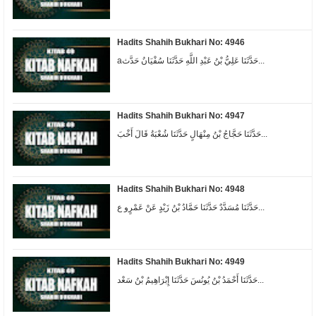
Hadits Shahih Bukhari No: 4946
aحَدَّثَنَا عَلِيُّ بْنُ عَبْدِ اللَّهِ حَدَّثَنَا سُفْيَانُ حَدَّث...
Hadits Shahih Bukhari No: 4947
حَدَّثَنَا حَجَّاجُ بْنُ مِنْهَالٍ حَدَّثَنَا شُعْبَةُ قَالَ أَخْبَ...
Hadits Shahih Bukhari No: 4948
حَدَّثَنَا مُسَدَّدٌ حَدَّثَنَا حَمَّادُ بْنُ زَيْدٍ عَنْ عَمْرٍو ع...
Hadits Shahih Bukhari No: 4949
حَدَّثَنَا أَحْمَدُ بْنُ يُونُسَ حَدَّثَنَا إِبْرَاهِيمُ بْنُ سَعْد...