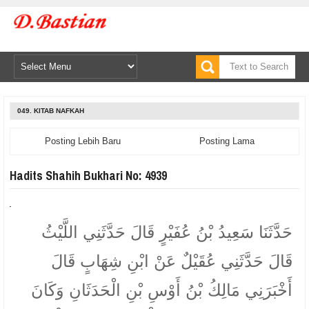
049. KITAB NAFKAH
Posting Lebih Baru
Posting Lama
Hadits Shahih Bukhari No: 4939
حَدَّثَنَا سَعِيدُ بْنُ عُفَيْرٍ قَالَ حَدَّثَنِي اللَّيْثُ
قَالَ حَدَّثَنِي عُقَيْلٌ عَنْ ابْنِ شِهَابٍ قَالَ
أَخْبَرَنِي مَالِكُ بْنُ أَوْسِ بْنِ الْحَدَثَانِ وَكَانَ