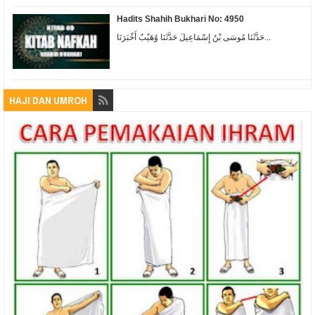
Hadits Shahih Bukhari No: 4950
حَدَّثَنَا مُوسَى بْنُ إِسْمَاعِيلَ حَدَّثَنَا وُهَيْبٌ أَخْبَرَنَا...
HAJI DAN UMROH