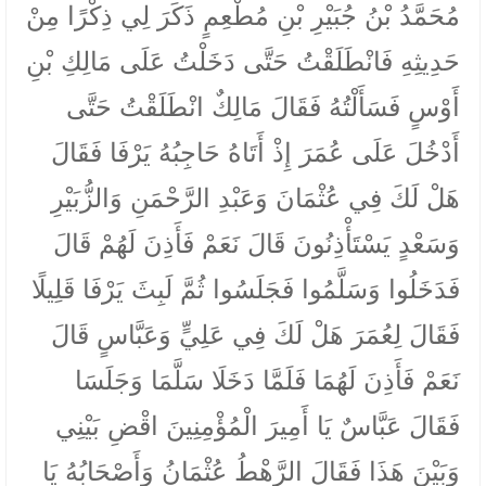
مُحَمَّدُ بْنُ جُبَيْرِ بْنِ مُطْعِمٍ ذَكَرَ لِي ذِكْرًا مِنْ
حَدِيثِهِ فَانْطَلَقْتُ حَتَّى دَخَلْتُ عَلَى مَالِكِ بْنِ
أَوْسٍ فَسَأَلْتُهُ فَقَالَ مَالِكٌ انْطَلَقْتُ حَتَّى
أَدْخُلَ عَلَى عُمَرَ إِذْ أَتَاهُ حَاجِبُهُ يَرْفَا فَقَالَ
هَلْ لَكَ فِي عُثْمَانَ وَعَبْدِ الرَّحْمَنِ وَالزُّبَيْرِ
وَسَعْدٍ يَسْتَأْذِنُونَ قَالَ نَعَمْ فَأَذِنَ لَهُمْ قَالَ
فَدَخَلُوا وَسَلَّمُوا فَجَلَسُوا ثُمَّ لَبِثَ يَرْفَا قَلِيلًا
فَقَالَ لِعُمَرَ هَلْ لَكَ فِي عَلِيٍّ وَعَبَّاسٍ قَالَ
نَعَمْ فَأَذِنَ لَهُمَا فَلَمَّا دَخَلَا سَلَّمَا وَجَلَسَا
فَقَالَ عَبَّاسٌ يَا أَمِيرَ الْمُؤْمِنِينَ اقْضِ بَيْنِي
وَبَيْنَ هَذَا فَقَالَ الرَّهْطُ عُثْمَانُ وَأَصْحَابُهُ يَا