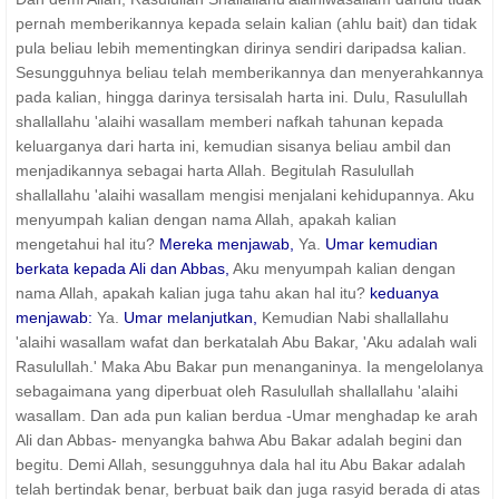
pernah memberikannya kepada selain kalian (ahlu bait) dan tidak
pula beliau lebih mementingkan dirinya sendiri daripadsa kalian.
Sesungguhnya beliau telah memberikannya dan menyerahkannya
pada kalian, hingga darinya tersisalah harta ini. Dulu, Rasulullah
shallallahu 'alaihi wasallam memberi nafkah tahunan kepada
keluarganya dari harta ini, kemudian sisanya beliau ambil dan
menjadikannya sebagai harta Allah. Begitulah Rasulullah
shallallahu 'alaihi wasallam mengisi menjalani kehidupannya. Aku
menyumpah kalian dengan nama Allah, apakah kalian
mengetahui hal itu?
Mereka menjawab,
Ya.
Umar kemudian
berkata kepada Ali dan Abbas,
Aku menyumpah kalian dengan
nama Allah, apakah kalian juga tahu akan hal itu?
keduanya
menjawab:
Ya.
Umar melanjutkan,
Kemudian Nabi shallallahu
'alaihi wasallam wafat dan berkatalah Abu Bakar, 'Aku adalah wali
Rasulullah.' Maka Abu Bakar pun menanganinya. Ia mengelolanya
sebagaimana yang diperbuat oleh Rasulullah shallallahu 'alaihi
wasallam. Dan ada pun kalian berdua -Umar menghadap ke arah
Ali dan Abbas- menyangka bahwa Abu Bakar adalah begini dan
begitu. Demi Allah, sesungguhnya dala hal itu Abu Bakar adalah
telah bertindak benar, berbuat baik dan juga rasyid berada di atas