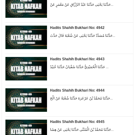
حَدَّثَنَا يَحْيَى حَدَّثَنَا عَبْدُ الرَّزَّاقِ عَنْ مَعْمَرٍ عَنْ...
Hadits Shahih Bukhari No: 4942
حَدَّثَنَا مُسَدَّدٌ حَدَّثَنَا يَحْيَى عَنْ شُعْبَةَ قَالَ حَدَّثَ...
Hadits Shahih Bukhari No: 4943
حَدَّثَنَا الْحُمَيْدِيُّ حَدَّثَنَا سُفْيَانُ حَدَّثَنَا عُبَيْدُ ...
Hadits Shahih Bukhari No: 4944
حَدَّثَنَا مُحَمَّدُ بْنُ عَرْعَرَةَ حَدَّثَنَا شُعْبَةُ عَنْ الْحَ...
Hadits Shahih Bukhari No: 4945
حَدَّثَنَا مُحَمَّدُ بْنُ الْمُثَنَّى حَدَّثَنَا يَحْيَى عَنْ هِشَا...