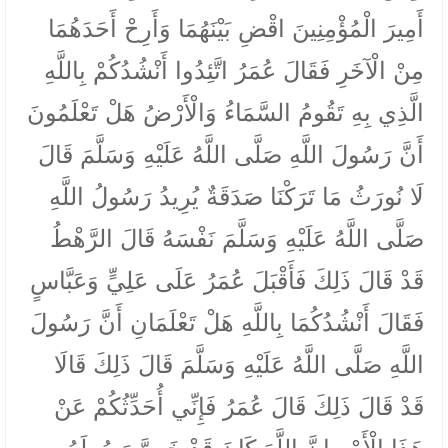
أَمِيرَ الْمُؤْمِنِينَ اقْضِ بَيْنَهُمَا وَأَرِحْ أَحَدَهُمَا
مِنْ الْآخَرِ فَقَالَ عُمَرُ اتَّئِدُوا أَنْشُدُكُمْ بِاللَّهِ
الَّذِي بِهِ تَقُومُ السَّمَاءُ وَالْأَرْضُ هَلْ تَعْلَمُونَ
أَنَّ رَسُولَ اللَّهِ صَلَّى اللَّهُ عَلَيْهِ وَسَلَّمَ قَالَ
لَا نُورَثُ مَا تَرَكْنَا صَدَقَةٌ يُرِيدُ رَسُولُ اللَّهِ
صَلَّى اللَّهُ عَلَيْهِ وَسَلَّمَ نَفْسَهُ قَالَ الرَّهْطُ
قَدْ قَالَ ذَلِكَ فَأَقْبَلَ عُمَرُ عَلَى عَلِيٍّ وَعَبَّاسٍ
فَقَالَ أَنْشُدُكُمَا بِاللَّهِ هَلْ تَعْلَمَانِ أَنَّ رَسُولَ
اللَّهِ صَلَّى اللَّهُ عَلَيْهِ وَسَلَّمَ قَالَ ذَلِكَ قَالَا
قَدْ قَالَ ذَلِكَ قَالَ عُمَرُ فَإِنِّي أُحَدِّثُكُمْ عَنْ