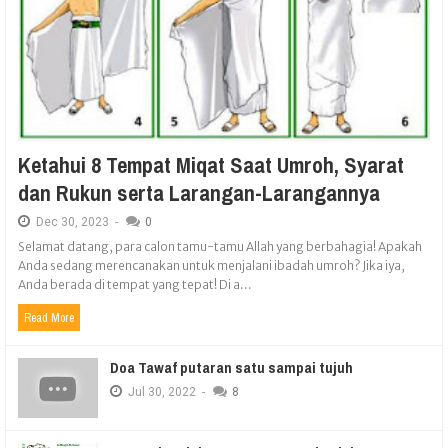
Ketahui 8 Tempat Miqat Saat Umroh, Syarat
dan Rukun serta Larangan-Larangannya
Dec
30,
2023
-
0
Selamat datang, para calon tamu-tamu Allah yang berbahagia! Apakah
Anda sedang merencanakan untuk menjalani ibadah umroh? Jika iya,
Anda berada di tempat yang tepat! Di a...
Read More
Doa Tawaf putaran satu sampai tujuh
Jul
30,
2022
-
8