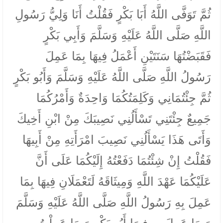
ثُمَّ تَوَفَّى اللَّهُ أَبَا بَكْرٍ فَقُلْتُ أَنَا وَلِيُّ رَسُولِ
اللَّهِ صَلَّى اللَّهُ عَلَيْهِ وَسَلَّمَ وَأَبِي بَكْرٍ
فَقَبَضْتُهَا سَنَتَيْنِ أَعْمَلُ فِيهَا بِمَا عَمِلَ
رَسُولُ اللَّهِ صَلَّى اللَّهُ عَلَيْهِ وَسَلَّمَ وَأَبُو بَكْرٍ
ثُمَّ جِئْتُمَانِي وَكَلِمَتُكُمَا وَاحِدَةٌ وَأَمْرُكُمَا
جَمِيعٌ جِئْتَنِي تَسْأَلُنِي نَصِيبَكَ مِنْ ابْنِ أَخِيكَ
وَأَتَى هَذَا يَسْأَلُنِي نَصِيبَ امْرَأَتِهِ مِنْ أَبِيهَا
فَقُلْتُ إِنْ شِئْتُمَا دَفَعْتُهُ إِلَيْكُمَا عَلَى أَنَّ
عَلَيْكُمَا عَهْدَ اللَّهِ وَمِيثَاقَهُ لَتَعْمَلَانِ فِيهَا بِمَا
عَمِلَ بِهِ رَسُولُ اللَّهِ صَلَّى اللَّهُ عَلَيْهِ وَسَلَّمَ