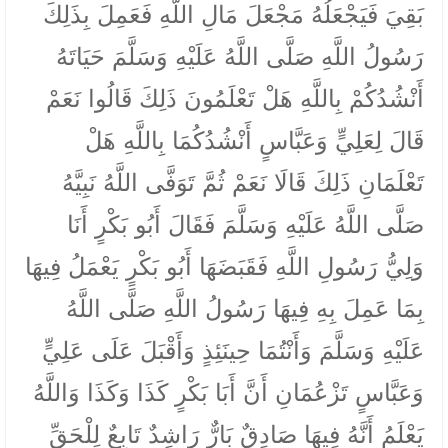
بَقِيَ فَيَجْعَلُهُ مَجْعَلَ مَالِ اللَّهِ فَعَمِلَ بِذَلِكَ
رَسُولُ اللَّهِ صَلَّى اللَّهُ عَلَيْهِ وَسَلَّمَ حَيَاتَهُ
أَنْشُدُكُمْ بِاللَّهِ هَلْ تَعْلَمُونَ ذَلِكَ قَالُوا نَعَمْ
قَالَ لِعَلِيٍّ وَعَبَّاسٍ أَنْشُدُكُمَا بِاللَّهِ هَلْ
تَعْلَمَانِ ذَلِكَ قَالَا نَعَمْ ثُمَّ تَوَفَّى اللَّهُ نَبِيَّهُ
صَلَّى اللَّهُ عَلَيْهِ وَسَلَّمَ فَقَالَ أَبُو بَكْرٍ أَنَا
وَلِيُّ رَسُولِ اللَّهِ فَقَبَضَهَا أَبُو بَكْرٍ يَعْمَلُ فِيهَا
بِمَا عَمِلَ بِهِ فِيهَا رَسُولُ اللَّهِ صَلَّى اللَّهُ
عَلَيْهِ وَسَلَّمَ وَأَنْتُمَا حِينَئِذٍ
وَأَقْبَلَ عَلَى عَلِيٍّ
وَعَبَّاسٍ تَزْعُمَانِ أَنَّ أَبَا بَكْرٍ كَذَا وَكَذَا وَاللَّهُ
يَعْلَمُ أَنَّهُ فِيهَا صَادِقٌ بَارٌّ رَاشِدٌ تَابِعٌ لِلْحَقِّ