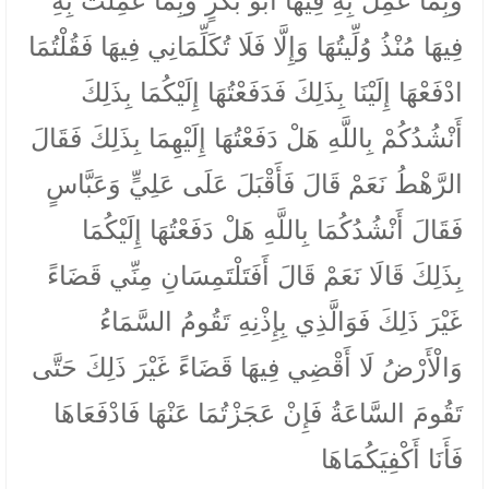
وَبِمَا عَمِلَ بِهِ فِيهَا أَبُو بَكْرٍ وَبِمَا عَمِلْتُ بِهِ
فِيهَا مُنْذُ وُلِّيتُهَا وَإِلَّا فَلَا تُكَلِّمَانِي فِيهَا فَقُلْتُمَا
ادْفَعْهَا إِلَيْنَا بِذَلِكَ فَدَفَعْتُهَا إِلَيْكُمَا بِذَلِكَ
أَنْشُدُكُمْ بِاللَّهِ هَلْ دَفَعْتُهَا إِلَيْهِمَا بِذَلِكَ فَقَالَ
الرَّهْطُ نَعَمْ قَالَ فَأَقْبَلَ عَلَى عَلِيٍّ وَعَبَّاسٍ
فَقَالَ أَنْشُدُكُمَا بِاللَّهِ هَلْ دَفَعْتُهَا إِلَيْكُمَا
بِذَلِكَ قَالَا نَعَمْ قَالَ أَفَتَلْتَمِسَانِ مِنِّي قَضَاءً
غَيْرَ ذَلِكَ فَوَالَّذِي بِإِذْنِهِ تَقُومُ السَّمَاءُ
وَالْأَرْضُ لَا أَقْضِي فِيهَا قَضَاءً غَيْرَ ذَلِكَ حَتَّى
تَقُومَ السَّاعَةُ فَإِنْ عَجَزْتُمَا عَنْهَا فَادْفَعَاهَا
فَأَنَا أَكْفِيَكُمَاهَا