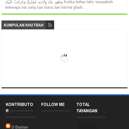
وَظَهَرَ عِنْدَ وِلَادَتِهِ خَوَارِقُ وَغَرَائِبُ غَيْبِيَّة Ketika beliau lahir, tampaklah
beberapa hal yang luar biasa dan hal-hal ghaib ...
KUMPULAN KHUTBAH
KONTRIBUTO
FOLLOW ME
TOTAL
R
TAYANGAN
D Bastian