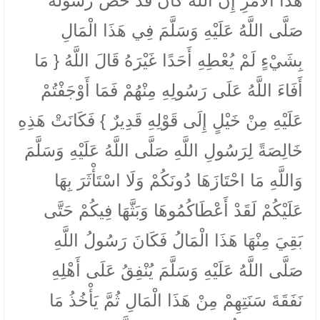
هَذَا الْأَمْرِ إِنَّ اللَّهَ كَانَ قَدْ خَصَّ رَسُولَهُ
صَلَّى اللَّهُ عَلَيْهِ وَسَلَّمَ فِي هَذَا الْمَالِ
بِشَيْءٍ لَمْ يُعْطِهِ أَحَدًا غَيْرَهُ قَالَ اللَّهُ { مَا
أَفَاءَ اللَّهُ عَلَى رَسُولِهِ مِنْهُمْ فَمَا أَوْجَفْتُمْ
عَلَيْهِ مِنْ خَيْلٍ إِلَى قَوْلِهِ قَدِيرٌ } فَكَانَتْ هَذِهِ
خَالِصَةً لِرَسُولِ اللَّهِ صَلَّى اللَّهُ عَلَيْهِ وَسَلَّمَ
وَاللَّهِ مَا احْتَازَهَا دُونَكُمْ وَلَا اسْتَأْثَرَ بِهَا
عَلَيْكُمْ لَقَدْ أَعْطَاكُمُوهَا وَبَثَّهَا فِيكُمْ حَتَّى
بَقِيَ مِنْهَا هَذَا الْمَالُ فَكَانَ رَسُولُ اللَّهِ
صَلَّى اللَّهُ عَلَيْهِ وَسَلَّمَ يُنْفِقُ عَلَى أَهْلِهِ
نَفَقَةَ سَنَتِهِمْ مِنْ هَذَا الْمَالِ ثُمَّ يَأْخُذُ مَا