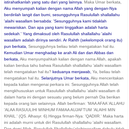
istirahatkanlah yang satu dari yang lainnya.
Maka Umar berkata,
Aku menyumpah kalian dengan nama Allah yang dengan-Nya
berdirilah langit dan bumi, sesungguhnya Rasulullah shallallahu
'alaihi wasallam bersabda: 'Sesungguhnya kami tidaklah
mewariskan. Dan apa yang kami tinggalkan adalah harta
sedekah.' Yang dimaksud oleh Rasulullah shallallahu 'alaihi
wasallam adalah dirinya sendiri. Ar Rahth (sekelompok orang itu)
pun berkata,
Sesungguhnya beliau telah mengatakan hal itu.
Kemudian Umar menghadap ke arah Ali dan dan Abbas dan
berkata,
Aku menyumpahkah kalian dengan nama Allah, apakah
kalian berdua tahu bahwa Rasulullah shallallahu 'alaihi wasallam
telah mengatakan hal itu?
keduanya menjawab,
Ya, beliau telah
mengatakan hal itu.
Selanjutnya Umar berkata,
Aku menceritakan
kepada kalian mengenai perkara ini. Sesungguhnya Allah telah
mengkhususkan untuk Rasulullah shallallahu 'alaihi wasallam di
dalam harta ini dengan sesuatu yang belum pernah Dia berikan
kepada orang lain selainnya. Allah berfirman: 'MAA AFAA`ALLAHU
'ALAA RASUULIHI MINHUM FAMAA AUJAFTUM 'ALAIHI MIN
KHAIL.' (QS. Alhasyr. 6).Hingga firman-Nya: 'QADIIR.' Maka harta
ini adalah murni untuk diri Rasulullah shallallahu 'alaihi wasallam.
Dan demi Allah, Rasulullah Shallallahu'alaihiwasallam dahulu tidak