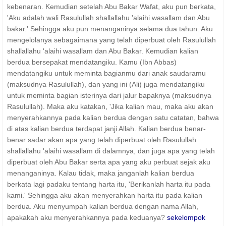
kebenaran. Kemudian setelah Abu Bakar Wafat, aku pun berkata,
'Aku adalah wali Rasulullah shallallahu 'alaihi wasallam dan Abu
bakar.' Sehingga aku pun menanganinya selama dua tahun. Aku
mengelolanya sebagaimana yang telah diperbuat oleh Rasulullah
shallallahu 'alaihi wasallam dan Abu Bakar. Kemudian kalian
berdua bersepakat mendatangiku. Kamu (Ibn Abbas)
mendatangiku untuk meminta bagianmu dari anak saudaramu
(maksudnya Rasulullah), dan yang ini (Ali) juga mendatangiku
untuk meminta bagian isterinya dari jalur bapaknya (maksudnya
Rasulullah). Maka aku katakan, 'Jika kalian mau, maka aku akan
menyerahkannya pada kalian berdua dengan satu catatan, bahwa
di atas kalian berdua terdapat janji Allah. Kalian berdua benar-
benar sadar akan apa yang telah diperbuat oleh Rasulullah
shallallahu 'alaihi wasallam di dalamnya, dan juga apa yang telah
diperbuat oleh Abu Bakar serta apa yang aku perbuat sejak aku
menanganinya. Kalau tidak, maka janganlah kalian berdua
berkata lagi padaku tentang harta itu, 'Berikanlah harta itu pada
kami.' Sehingga aku akan menyerahkan harta itu pada kalian
berdua. Aku menyumpah kalian berdua dengan nama Allah,
apakakah aku menyerahkannya pada keduanya?
sekelompok