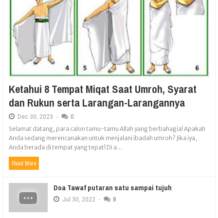
Ketahui 8 Tempat Miqat Saat Umroh, Syarat
dan Rukun serta Larangan-Larangannya
Dec
30,
2023
-
0
Selamat datang, para calon tamu-tamu Allah yang berbahagia! Apakah
Anda sedang merencanakan untuk menjalani ibadah umroh? Jika iya,
Anda berada di tempat yang tepat! Di a...
Read More
Doa Tawaf putaran satu sampai tujuh
Jul
30,
2022
-
8