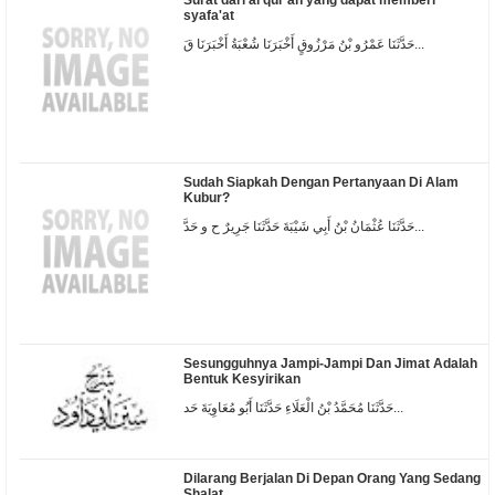
Surat dari al qur'an yang dapat memberi
syafa'at
حَدَّثَنَا عَمْرُو بْنُ مَرْزُوقٍ أَخْبَرَنَا شُعْبَةُ أَخْبَرَنَا قَ...
Sudah Siapkah Dengan Pertanyaan Di Alam
Kubur?
حَدَّثَنَا عُثْمَانُ بْنُ أَبِي شَيْبَةَ حَدَّثَنَا جَرِيرٌ ح و حَدَّ...
Sesungguhnya Jampi-Jampi Dan Jimat Adalah
Bentuk Kesyirikan
حَدَّثَنَا مُحَمَّدُ بْنُ الْعَلَاءِ حَدَّثَنَا أَبُو مُعَاوِيَةَ حَد...
Dilarang Berjalan Di Depan Orang Yang Sedang
Shalat