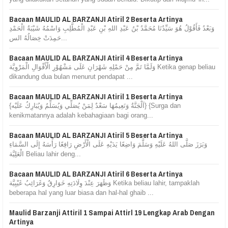
Bacaan MAULID AL BARZANJI Atiril 2 Beserta Artinya
وَبَعْدُ فَأَقُوْلُ هُوَ سَيِّدُنَا مُحَمَّدُ بْنُ عَبْدِ اللهِ بْنِ عَبْدِ الْمُطَّلِبِ وَاسْمُهُ شَيْبَةُ الْحَمْدِ
حَمِدَتْ خِصَالُهُ الس...
Bacaan MAULID AL BARZANJI Atiril 4 Beserta Artinya
وَلَمَّا تَمَّ مِنْ حَمْلِهِ شَهْرَانِ عَلَى مَشْهُوْرِ الْأَقْوَالِ الْمَرْوِيَّة Ketika genap beliau
dikandung dua bulan menurut pendapat ...
Bacaan MAULID AL BARZANJI Atiril 1 Beserta Artinya
{اَلْجَنَّةُ وَنَعِيمُهَا سَعْدٌ لِمَنْ يُصَلِّي وَيُسَلِّمُ وَيُبَارِكُ عَلَيْه} {Surga dan
kenikmatannya adalah kebahagiaan bagi orang...
Bacaan MAULID AL BARZANJI Atiril 5 Beserta Artinya
وَبَرَزَ صَلَّى اللهُ عَلَيْهِ وَسَلَّمَ وَاضِعًا يَدَيْهِ عَلَى الْأَرْضِ رَافِعًا رَأْسَهُ إِلَى السَّمَاءِ
الْعَلِيَّة Beliau lahir deng...
Bacaan MAULID AL BARZANJI Atiril 6 Beserta Artinya
وَظَهَرَ عِنْدَ وِلَادَتِهِ خَوَارِقُ وَغَرَائِبُ غَيْبِيَّة Ketika beliau lahir, tampaklah
beberapa hal yang luar biasa dan hal-hal ghaib ...
Maulid Barzanji Attiril 1 Sampai Attirl 19 Lengkap Arab Dengan
Artinya