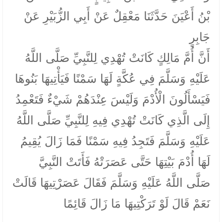
بْنُ أَعْيَنَ حَدَّثَنَا مَعْقِلٌ عَنْ أَبِي الزُّبَيْرِ عَنْ
جَابِرٍ
أَنَّ أُمَّ مَالِكٍ كَانَتْ تُهْدِي لِلنَّبِيِّ صَلَّى اللَّهُ
عَلَيْهِ وَسَلَّمَ فِي عُكَّةٍ لَهَا سَمْنًا فَيَأْتِيهَا بَنُوهَا
فَيَسْأَلُونَ الْأُدْمَ وَلَيْسَ عِنْدَهُمْ شَيْءٌ فَتَعْمِدُ
إِلَى الَّذِي كَانَتْ تُهْدِي فِيهِ لِلنَّبِيِّ صَلَّى اللَّهُ
عَلَيْهِ وَسَلَّمَ فَتَجِدُ فِيهِ سَمْنًا فَمَا زَالَ يُقِيمُ
لَهَا أُدْمَ بَيْتِهَا حَتَّى عَصَرَتْهُ فَأَتَتْ النَّبِيَّ
صَلَّى اللَّهُ عَلَيْهِ وَسَلَّمَ فَقَالَ عَصَرْتِيهَا قَالَتْ
نَعَمْ قَالَ لَوْ تَرَكْتِيهَا مَا زَالَ قَائِمًا