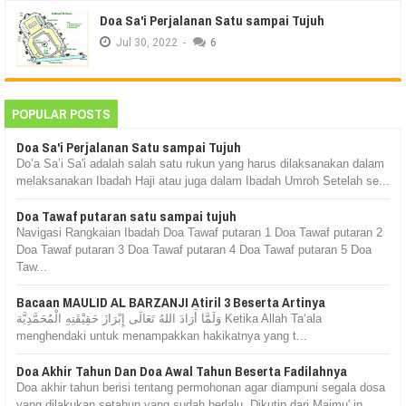
Doa Sa'i Perjalanan Satu sampai Tujuh
Jul
30,
2022
-
6
POPULAR POSTS
Doa Sa'i Perjalanan Satu sampai Tujuh
Do’a Sa’i Sa'i adalah salah satu rukun yang harus dilaksanakan dalam
melaksanakan Ibadah Haji atau juga dalam Ibadah Umroh Setelah se...
Doa Tawaf putaran satu sampai tujuh
Navigasi Rangkaian Ibadah Doa Tawaf putaran 1 Doa Tawaf putaran 2
Doa Tawaf putaran 3 Doa Tawaf putaran 4 Doa Tawaf putaran 5 Doa
Taw...
Bacaan MAULID AL BARZANJI Atiril 3 Beserta Artinya
وَلَمَّا أَرَادَ اللهُ تَعَالَى إِبْرَازَ حَقِيْقَتِهِ الْمُحَمَّدِيَّة Ketika Allah Ta‘ala
menghendaki untuk menampakkan hakikatnya yang t...
Doa Akhir Tahun Dan Doa Awal Tahun Beserta Fadilahnya
Doa akhir tahun berisi tentang permohonan agar diampuni segala dosa
yang dilakukan setahun yang sudah berlalu. Dikutip dari Majmu' in...