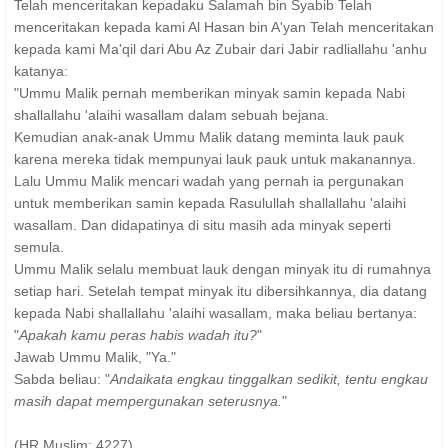
Telah menceritakan kepadaku Salamah bin Syabib Telah
menceritakan kepada kami Al Hasan bin A'yan Telah menceritakan
kepada kami Ma'qil dari Abu Az Zubair dari Jabir radliallahu 'anhu
katanya:
"Ummu Malik pernah memberikan minyak samin kepada Nabi
shallallahu 'alaihi wasallam dalam sebuah bejana.
Kemudian anak-anak Ummu Malik datang meminta lauk pauk
karena mereka tidak mempunyai lauk pauk untuk makanannya.
Lalu Ummu Malik mencari wadah yang pernah ia pergunakan
untuk memberikan samin kepada Rasulullah shallallahu 'alaihi
wasallam. Dan didapatinya di situ masih ada minyak seperti
semula.
Ummu Malik selalu membuat lauk dengan minyak itu di rumahnya
setiap hari. Setelah tempat minyak itu dibersihkannya, dia datang
kepada Nabi shallallahu 'alaihi wasallam, maka beliau bertanya:
"
Apakah kamu peras habis wadah itu?
"
Jawab Ummu Malik, "Ya."
Sabda beliau: "
Andaikata engkau tinggalkan sedikit, tentu engkau
masih dapat mempergunakan seterusnya.
"
(HR Muslim: 4227)