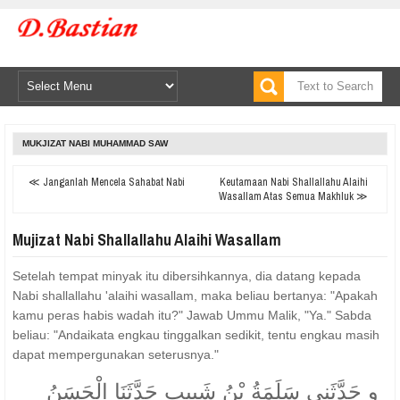
MUKJIZAT NABI MUHAMMAD SAW
≪ Janganlah Mencela Sahabat Nabi
Keutamaan Nabi Shallallahu Alaihi
Wasallam Atas Semua Makhluk ≫
Mujizat Nabi Shallallahu Alaihi Wasallam
Setelah tempat minyak itu dibersihkannya, dia datang kepada
Nabi shallallahu 'alaihi wasallam, maka beliau bertanya: "Apakah
kamu peras habis wadah itu?" Jawab Ummu Malik, "Ya." Sabda
beliau: "Andaikata engkau tinggalkan sedikit, tentu engkau masih
dapat mempergunakan seterusnya."
و حَدَّثَنِي سَلَمَةُ بْنُ شَبِيبٍ حَدَّثَنَا الْحَسَنُ