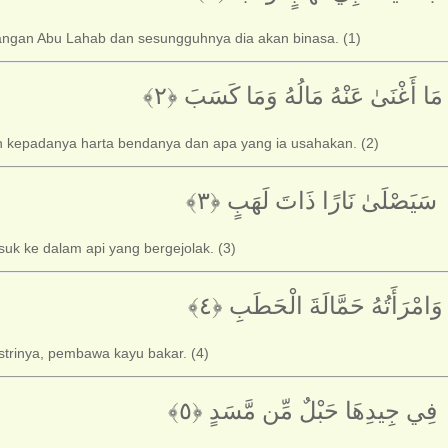
angan Abu Lahab dan sesungguhnya dia akan binasa. (1)
مَا أَغْنَىٰ عَنْهُ مَالُهُ وَمَا كَسَبَ ‎﴿٢﴾
h kepadanya harta bendanya dan apa yang ia usahakan. (2)
‏ سَيَصْلَىٰ نَارًا ذَاتَ لَهَبٍ ‎﴿٣﴾‏
uk ke dalam api yang bergejolak. (3)
وَامْرَأَتُهُ حَمَّالَةَ الْحَطَبِ ‎﴿٤﴾
istrinya, pembawa kayu bakar. (4)
‏ فِي جِيدِهَا حَبْلٌ مِّن مَّسَدٍ ‎﴿٥﴾‏