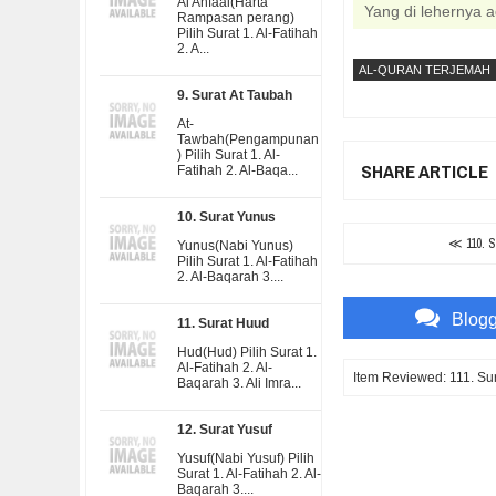
Al Anfaal(Harta
Yang di lehernya ad
Rampasan perang)
Pilih Surat 1. Al-Fatihah
2. A...
AL-QURAN TERJEMAH
9. Surat At Taubah
At-
Tawbah(Pengampunan
) Pilih Surat 1. Al-
SHARE ARTICLE
Fatihah 2. Al-Baqa...
10. Surat Yunus
≪ 110. S
Yunus(Nabi Yunus)
Pilih Surat 1. Al-Fatihah
2. Al-Baqarah 3....
Blog
11. Surat Huud
Hud(Hud) Pilih Surat 1.
Al-Fatihah 2. Al-
Item Reviewed:
111. Su
Baqarah 3. Ali Imra...
12. Surat Yusuf
Yusuf(Nabi Yusuf) Pilih
Surat 1. Al-Fatihah 2. Al-
Baqarah 3....