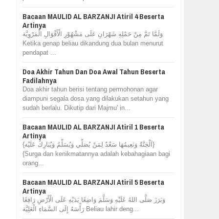
Bacaan MAULID AL BARZANJI Atiril 4 Beserta
Artinya
وَلَمَّا تَمَّ مِنْ حَمْلِهِ شَهْرَانِ عَلَى مَشْهُوْرِ الْأَقْوَالِ الْمَرْوِيَّة
Ketika genap beliau dikandung dua bulan menurut
pendapat ...
Doa Akhir Tahun Dan Doa Awal Tahun Beserta
Fadilahnya
Doa akhir tahun berisi tentang permohonan agar
diampuni segala dosa yang dilakukan setahun yang
sudah berlalu. Dikutip dari Majmu' in...
Bacaan MAULID AL BARZANJI Atiril 1 Beserta
Artinya
{اَلْجَنَّةُ وَنَعِيمُهَا سَعْدٌ لِمَنْ يُصَلِّي وَيُسَلِّمُ وَيُبَارِكُ عَلَيْه}
{Surga dan kenikmatannya adalah kebahagiaan bagi
orang...
Bacaan MAULID AL BARZANJI Atiril 5 Beserta
Artinya
وَبَرَزَ صَلَّى اللهُ عَلَيْهِ وَسَلَّمَ وَاضِعًا يَدَيْهِ عَلَى الْأَرْضِ رَافِعًا
رَأْسَهُ إِلَى السَّمَاءِ الْعَلِيَّة Beliau lahir deng...