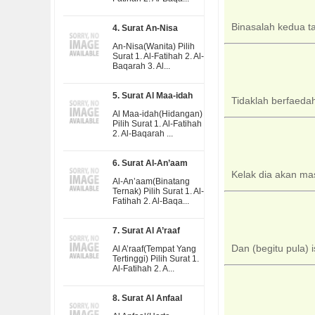
Binasalah kedua t
4. Surat An-Nisa
An-Nisa(Wanita) Pilih
Surat 1. Al-Fatihah 2. Al-
Baqarah 3. Al...
5. Surat Al Maa-idah
Tidaklah berfaeda
Al Maa-idah(Hidangan)
Pilih Surat 1. Al-Fatihah
2. Al-Baqarah ...
6. Surat Al-An’aam
Kelak dia akan mas
Al-An’aam(Binatang
Ternak) Pilih Surat 1. Al-
Fatihah 2. Al-Baqa...
7. Surat Al A’raaf
Dan (begitu pula) 
Al A’raaf(Tempat Yang
Tertinggi) Pilih Surat 1.
Al-Fatihah 2. A...
8. Surat Al Anfaal