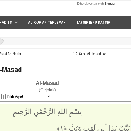
Diberdayakan oleh
Blogger
.
HADITS
AL-QUR'AN TERJEMAH
TAFSIR IBNU KATSIR
Surat An-Nashr
112. Surat Al-Ikhlash ≫
Al-Masad
Al-Masad
(Gejolak)
|
بِسْمِ اللَّهِ الرَّحْمَٰنِ الرَّحِيمِ
تَبَّتْ يَدَا أَبِي لَهَبٍ وَتَبَّ ‎﴿١﴾‏