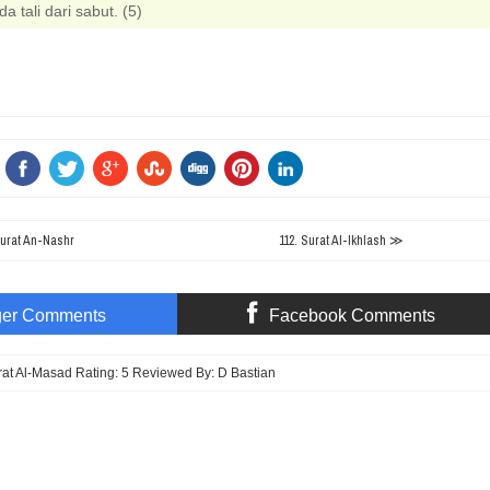
a tali dari sabut. (5)
urat An-Nashr
112. Surat Al-Ikhlash ≫
ger Comments
Facebook Comments
rat Al-Masad
Rating:
5
Reviewed By:
D Bastian