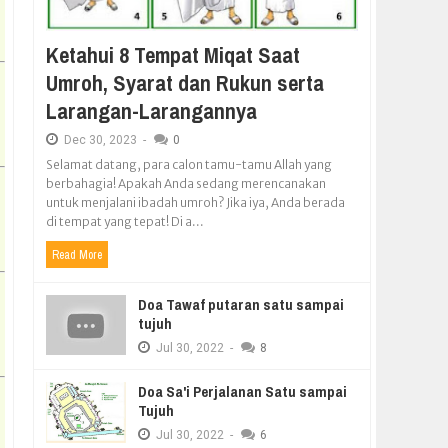
Ketahui 8 Tempat Miqat Saat
Umroh, Syarat dan Rukun serta
Larangan-Larangannya
Dec
30,
2023
-
0
Selamat datang, para calon tamu-tamu Allah yang
berbahagia! Apakah Anda sedang merencanakan
untuk menjalani ibadah umroh? Jika iya, Anda berada
di tempat yang tepat! Di a...
Read More
Doa Tawaf putaran satu sampai
tujuh
Jul
30,
2022
-
8
Doa Sa'i Perjalanan Satu sampai
Tujuh
Jul
30,
2022
-
6