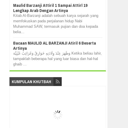
Maulid Barzanji Attiril 1 Sampai Attirl 19
Lengkap Arab Dengan Artinya
Kitab Al-Barzanji adalah sebuah karya sejarah yang
memfokuskan pada perjalanan hidup Nabi
Muhammad SAW, termasuk pujian dan doa kepada
belia...
Bacaan MAULID AL BARZANJI Atiril 6 Beserta
Artinya
وَظَهَرَ عِنْدَ وِلَادَتِهِ خَوَارِقُ وَغَرَائِبُ غَيْبِيَّة Ketika beliau lahir,
tampaklah beberapa hal yang luar biasa dan hal-hal
ghaib ...
KUMPULAN KHUTBAH