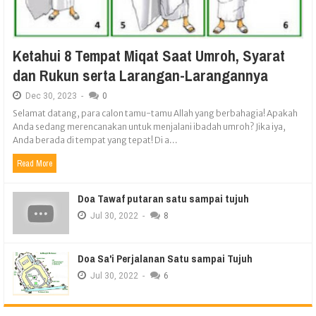
Ketahui 8 Tempat Miqat Saat Umroh, Syarat
dan Rukun serta Larangan-Larangannya
Dec
30,
2023
-
0
Selamat datang, para calon tamu-tamu Allah yang berbahagia! Apakah
Anda sedang merencanakan untuk menjalani ibadah umroh? Jika iya,
Anda berada di tempat yang tepat! Di a...
Read More
Doa Tawaf putaran satu sampai tujuh
Jul
30,
2022
-
8
Doa Sa'i Perjalanan Satu sampai Tujuh
Jul
30,
2022
-
6