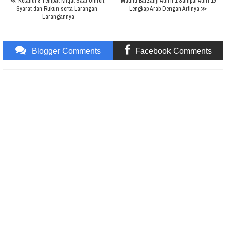
≪ Ketahui 8 Tempat Miqat Saat Umroh,
Maulid Barzanji Attiril 1 Sampai Attirl 19
Syarat dan Rukun serta Larangan-
Lengkap Arab Dengan Artinya ≫
Larangannya
Blogger Comments
Facebook Comments