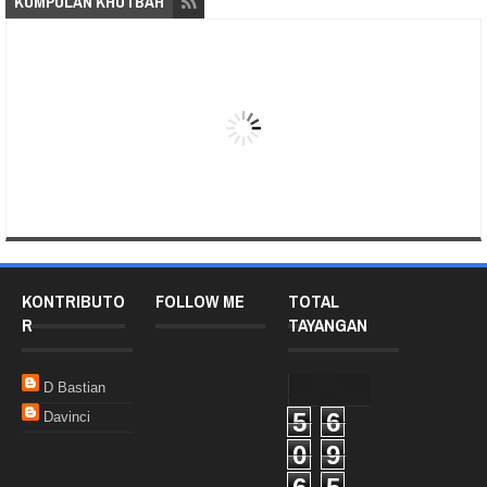
KUMPULAN KHUTBAH
KONTRIBUTO
FOLLOW ME
TOTAL
R
TAYANGAN
D Bastian
5
6
Davinci
0
9