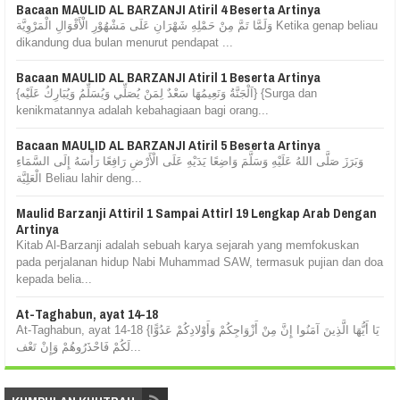
Bacaan MAULID AL BARZANJI Atiril 4 Beserta Artinya
وَلَمَّا تَمَّ مِنْ حَمْلِهِ شَهْرَانِ عَلَى مَشْهُوْرِ الْأَقْوَالِ الْمَرْوِيَّة Ketika genap beliau
dikandung dua bulan menurut pendapat ...
Bacaan MAULID AL BARZANJI Atiril 1 Beserta Artinya
{اَلْجَنَّةُ وَنَعِيمُهَا سَعْدٌ لِمَنْ يُصَلِّي وَيُسَلِّمُ وَيُبَارِكُ عَلَيْه} {Surga dan
kenikmatannya adalah kebahagiaan bagi orang...
Bacaan MAULID AL BARZANJI Atiril 5 Beserta Artinya
وَبَرَزَ صَلَّى اللهُ عَلَيْهِ وَسَلَّمَ وَاضِعًا يَدَيْهِ عَلَى الْأَرْضِ رَافِعًا رَأْسَهُ إِلَى السَّمَاءِ
الْعَلِيَّة Beliau lahir deng...
Maulid Barzanji Attiril 1 Sampai Attirl 19 Lengkap Arab Dengan
Artinya
Kitab Al-Barzanji adalah sebuah karya sejarah yang memfokuskan
pada perjalanan hidup Nabi Muhammad SAW, termasuk pujian dan doa
kepada belia...
At-Taghabun, ayat 14-18
At-Taghabun, ayat 14-18 {يَا أَيُّهَا الَّذِينَ آمَنُوا إِنَّ مِنْ أَزْوَاجِكُمْ وَأَوْلادِكُمْ عَدُوًّا
لَكُمْ فَاحْذَرُوهُمْ وَإِنْ تَعْف...