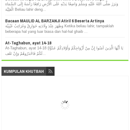
وَبَرَزَ صَلَّى اللهُ عَلَيْهِ وَسَلَّمَ وَاضِعًا يَدَيْهِ عَلَى الْأَرْضِ رَافِعًا رَأْسَهُ إِلَى السَّمَاءِ
الْعَلِيَّة Beliau lahir deng...
Bacaan MAULID AL BARZANJI Atiril 6 Beserta Artinya
وَظَهَرَ عِنْدَ وِلَادَتِهِ خَوَارِقُ وَغَرَائِبُ غَيْبِيَّة Ketika beliau lahir, tampaklah
beberapa hal yang luar biasa dan hal-hal ghaib ...
At-Taghabun, ayat 14-18
At-Taghabun, ayat 14-18 {يَا أَيُّهَا الَّذِينَ آمَنُوا إِنَّ مِنْ أَزْوَاجِكُمْ وَأَوْلادِكُمْ عَدُوًّا
لَكُمْ فَاحْذَرُوهُمْ وَإِنْ تَعْف...
KUMPULAN KHUTBAH