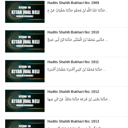
Hadits Shahih Bukhari No: 1909
حَدَّثَنَا عَبْدُ اللَّهِ بْنُ مُحَمَّدٍ حَدَّثَنَا سُفْيَانُ عَنْ ع...
Hadits Shahih Bukhari No: 1910
حَدَّثَنِي مُحَمَّدُ بْنُ الْمُثَنَّى حَدَّثَنَا ابْنُ أَبِي عَدِيٍّ ...
Hadits Shahih Bukhari No: 1911
حَدَّثَنَا مُحَمَّدُ بْنُ كَثِيرٍ أَخْبَرَنَا سُفْيَانُ أَخْبَرَنَا ...
Hadits Shahih Bukhari No: 1912
حَدَّثَنَا يَحْيَى بْنُ قَزَعَةَ حَدَّثَنَا مَالِكٌ عَنْ ابْنِ شِهَا...
Hadits Shahih Bukhari No: 1913