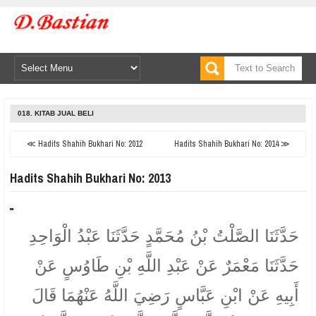
018. KITAB JUAL BELI
≪ Hadits Shahih Bukhari No: 2012
Hadits Shahih Bukhari No: 2014 ≫
Hadits Shahih Bukhari No: 2013
حَدَّثَنَا الصَّلْتُ بْنُ مُحَمَّدٍ حَدَّثَنَا عَبْدُ الْوَاحِدِ
حَدَّثَنَا مَعْمَرٌ عَنْ عَبْدِ اللَّهِ بْنِ طَاوُسٍ عَنْ
أَبِيهِ عَنْ ابْنِ عَبَّاسٍ رَضِيَ اللَّهُ عَنْهُمَا قَالَ