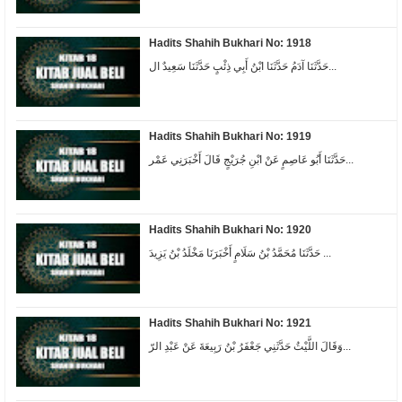
Hadits Shahih Bukhari No: 1918
حَدَّثَنَا آدَمُ حَدَّثَنَا ابْنُ أَبِي ذِئْبٍ حَدَّثَنَا سَعِيدٌ ال...
Hadits Shahih Bukhari No: 1919
حَدَّثَنَا أَبُو عَاصِمٍ عَنْ ابْنِ جُرَيْجٍ قَالَ أَخْبَرَنِي عَمْر...
Hadits Shahih Bukhari No: 1920
حَدَّثَنَا مُحَمَّدُ بْنُ سَلَامٍ أَخْبَرَنَا مَخْلَدُ بْنُ يَزِيدَ ...
Hadits Shahih Bukhari No: 1921
وَقَالَ اللَّيْثُ حَدَّثَنِي جَعْفَرُ بْنُ رَبِيعَةَ عَنْ عَبْدِ الرّ...