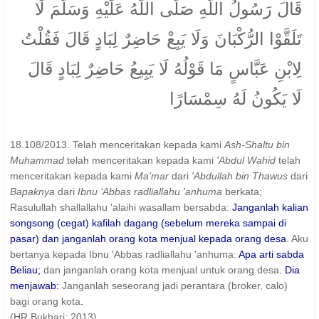
قَالَ رَسُولُ اللَّهِ صَلَّى اللَّهُ عَلَيْهِ وَسَلَّمَ لَا
تَلَقَّوْا الرُّكْبَانَ وَلَا يَبِعْ حَاضِرٌ لِبَادٍ قَالَ فَقُلْتُ
لِابْنِ عَبَّاسٍ مَا قَوْلُهُ لَا يَبِيعُ حَاضِرٌ لِبَادٍ قَالَ
لَا يَكُونُ لَهُ سِمْسَارًا
18.108/2013. Telah menceritakan kepada kami
Ash-Shaltu bin
Muhammad
telah menceritakan kepada kami
'Abdul Wahid
telah
menceritakan kepada kami
Ma'mar
dari
'Abdullah bin Thawus
dari
Bapaknya
dari
Ibnu 'Abbas radliallahu 'anhuma
berkata;
Rasulullah shallallahu 'alaihi wasallam bersabda:
Janganlah kalian
songsong (cegat) kafilah dagang (sebelum mereka sampai di
pasar) dan janganlah orang kota menjual kepada orang desa
. Aku
bertanya kepada Ibnu 'Abbas radliallahu 'anhuma:
Apa arti sabda
Beliau;
dan janganlah orang kota menjual untuk orang desa
. Dia
menjawab:
Janganlah seseorang jadi perantara (broker, calo)
bagi orang kota
.
(HR Bukhari: 2013)