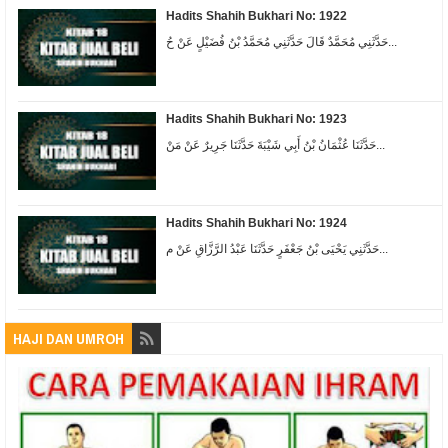
Hadits Shahih Bukhari No: 1922
حَدَّثَنِي مُحَمَّدٌ قَالَ حَدَّثَنِي مُحَمَّدُ بْنُ فُضَيْلٍ عَنْ حُ...
Hadits Shahih Bukhari No: 1923
حَدَّثَنَا عُثْمَانُ بْنُ أَبِي شَيْبَةَ حَدَّثَنَا جَرِيرٌ عَنْ مَنْ...
Hadits Shahih Bukhari No: 1924
حَدَّثَنِي يَحْيَى بْنُ جَعْفَرٍ حَدَّثَنَا عَبْدُ الرَّزَّاقِ عَنْ م...
HAJI DAN UMROH