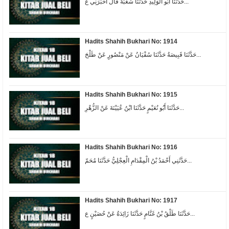
حَدَّثَنَا أَبُو الْوَلِيدِ حَدَّثَنَا شُعْبَةُ قَالَ أَخْبَرَنِي عَ...
Hadits Shahih Bukhari No: 1914
حَدَّثَنَا قَبِيصَةُ حَدَّثَنَا سُفْيَانُ عَنْ مَنْصُورٍ عَنْ طَلْحَ...
Hadits Shahih Bukhari No: 1915
حَدَّثَنَا أَبُو نُعَيْمٍ حَدَّثَنَا ابْنُ عُيَيْنَةَ عَنْ الزُّهْرِ...
Hadits Shahih Bukhari No: 1916
حَدَّثَنِي أَحْمَدُ بْنُ الْمِقْدَامِ الْعِجْلِيُّ حَدَّثَنَا مُحَمّ...
Hadits Shahih Bukhari No: 1917
حَدَّثَنَا طَلْقُ بْنُ غَنَّامٍ حَدَّثَنَا زَائِدَةُ عَنْ حُصَيْنٍ ع...