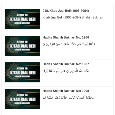
018. Kitab Jual Beli (1906-2084)
Kitab Jual Beli (1906-2084) Shahih Bukhari
Hadits Shahih Bukhari No: 1906
حَدَّثَنَا أَبُو الْيَمَانِ حَدَّثَنَا شُعَيْبٌ عَنْ الزُّهْرِيِّ قَ...
Hadits Shahih Bukhari No: 1907
حَدَّثَنَا عَبْدُ الْعَزِيزِ بْنُ عَبْدِ اللَّهِ حَدَّثَنَا إِبْرَاه...
Hadits Shahih Bukhari No: 1908
حَدَّثَنَا أَحْمَدُ بْنُ يُونُسَ حَدَّثَنَا زُهَيْرٌ حَدَّثَنَا حُمَ...