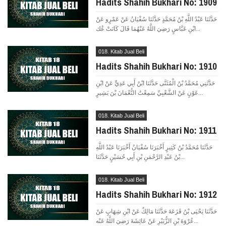
Hadits Shahih Bukhari No: 1909
حَدَّثَنَا عَبْدُ اللَّهِ بْنُ مُحَمَّدٍ حَدَّثَنَا سُفْيَانُ عَنْ عَمْرٍو عَنْ
ابْنِ عَبَّاسٍ رَضِيَ اللَّهُ عَنْهُمَا قَالَ كَانَتْ عُك...
018. Kitab Jual Beli
Hadits Shahih Bukhari No: 1910
حَدَّثَنِي مُحَمَّدُ بْنُ الْمُثَنَّى حَدَّثَنَا ابْنُ أَبِي عَدِيٍّ عَنْ ابْنِ
عَوْنٍ عَنْ الشَّعْبِيِّ سَمِعْتُ النُّعْمَانَ بْنَ بَشِيرٍ...
018. Kitab Jual Beli
Hadits Shahih Bukhari No: 1911
حَدَّثَنَا مُحَمَّدُ بْنُ كَثِيرٍ أَخْبَرَنَا سُفْيَانُ أَخْبَرَنَا عَبْدُ اللَّهِ
بْنُ عَبْدِ الرَّحْمَنِ بْنِ أَبِي حُسَيْنٍ حَدَّثَنَا...
018. Kitab Jual Beli
Hadits Shahih Bukhari No: 1912
حَدَّثَنَا يَحْيَى بْنُ قَزَعَةَ حَدَّثَنَا مَالِكٌ عَنْ ابْنِ شِهَابٍ عَنْ
عُرْوَةَ بْنِ الزُّبَيْرِ عَنْ عَائِشَةَ رَضِيَ اللَّهُ عَنْه...