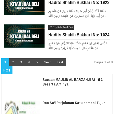
Hadits Shahih Bukhari No: 1923
حَدَّثَنَا عُثْمَانُ بْنُ أَبِي شَيْبَةَ حَدَّثَنَا جَرِيرٌ عَنْ مَنْصُورٍ
عَنْ أَبِي وَائِلٍ عَنْ مَسْرُوقٍ عَنْ عَائِشَةَ رَضِيَ اللَّهُ...
018. Kitab Jual Beli
Hadits Shahih Bukhari No: 1924
حَدَّثَنِي يَحْيَى بْنُ جَعْفَرٍ حَدَّثَنَا عَبْدُ الرَّزَّاقِ عَنْ مَعْمَرٍ
عَنْ هَمَّامٍ قَالَ سَمِعْتُ أَبَا هُرَيْرَةَ رَضِيَ اللَّهُ ...
1
2
3
4
5
Next
Last
Pages 1 of 8
HOT
Bacaan MAULID AL BARZANJI Atiril 3
Beserta Artinya
Doa Sa'i Perjalanan Satu sampai Tujuh