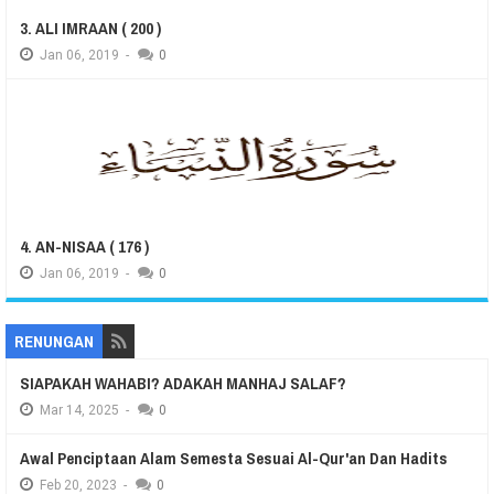
3. ALI IMRAAN ( 200 )
Jan
06,
2019
-
0
4. AN-NISAA ( 176 )
Jan
06,
2019
-
0
RENUNGAN
SIAPAKAH WAHABI? ADAKAH MANHAJ SALAF?
Mar
14,
2025
-
0
Awal Penciptaan Alam Semesta Sesuai Al-Qur'an Dan Hadits
Feb
20,
2023
-
0