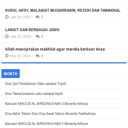
KURSI, ARSY, MALAIKAT MUQARRABIN, REZEKI DAN TAWAKKAL
Jan
29,
2023
-
0
LANGIT DAN BERBAGAI JENIS
Jan
29,
2023
-
0
Allah menciptakan makhluk agar mereka berbuat dosa
Nov
02,
2021
-
0
MONTH
Doa Sa'i Perjalanan Satu sampai Tujuh
Doa Tawaf putaran satu sampai tujuh
Bacaan MAULID AL BARZANJI Atiril 3 Beserta Artinya
Doa Akhir Tahun Dan Doa Awal Tahun Beserta Fadilahnya
Bacaan MAULID AL BARZANJI Atiril 2 Beserta Artinya