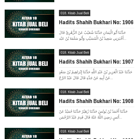
018. Kitab Jual Beli
Hadits Shahih Bukhari No: 1906
حَدَّثَنَا أَبُو الْيَمَانِ حَدَّثَنَا شُعَيْبٌ عَنْ الزُّهْرِيِّ قَالَ
أَخْبَرَنِي سَعِيدُ بْنُ الْمُسَيَّبِ وَأَبُو سَلَمَةَ بْنُ عَبْد...
018. Kitab Jual Beli
Hadits Shahih Bukhari No: 1907
حَدَّثَنَا عَبْدُ الْعَزِيزِ بْنُ عَبْدِ اللَّهِ حَدَّثَنَا إِبْرَاهِيمُ بْنُ سَعْدٍ
عَنْ أَبِيهِ عَنْ جَدِّهِ قَالَ قَالَ عَبْدُ الرَّحْ...
018. Kitab Jual Beli
Hadits Shahih Bukhari No: 1908
حَدَّثَنَا أَحْمَدُ بْنُ يُونُسَ حَدَّثَنَا زُهَيْرٌ حَدَّثَنَا حُمَيْدٌ عَنْ
أَنَسٍ رَضِيَ اللَّهُ عَنْهُ قَالَ قَدِمَ عَبْدُ الرَّحْمَن...
018. Kitab Jual Beli