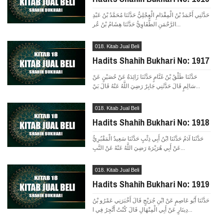
حَدَّثَنِي أَحْمَدُ بْنُ الْمِقْدَامِ الْعِجْلِيُّ حَدَّثَنَا مُحَمَّدُ بْنُ عَبْدِ
الرَّحْمَنِ الطُّفَاوِيُّ حَدَّثَنَا هِشَامُ بْنُ عُر...
018. Kitab Jual Beli
Hadits Shahih Bukhari No: 1917
حَدَّثَنَا طَلْقُ بْنُ غَنَّامٍ حَدَّثَنَا زَائِدَةُ عَنْ حُصَيْنٍ عَنْ
سَالِمٍ قَالَ حَدَّثَنِي جَابِرٌ رَضِيَ اللَّهُ عَنْهُ قَالَ بَيْ...
018. Kitab Jual Beli
Hadits Shahih Bukhari No: 1918
حَدَّثَنَا آدَمُ حَدَّثَنَا ابْنُ أَبِي ذِئْبٍ حَدَّثَنَا سَعِيدٌ الْمَقْبُرِيُّ
عَنْ أَبِي هُرَيْرَةَ رَضِيَ اللَّهُ عَنْهُ عَنْ النَّبِ...
018. Kitab Jual Beli
Hadits Shahih Bukhari No: 1919
حَدَّثَنَا أَبُو عَاصِمٍ عَنْ ابْنِ جُرَيْجٍ قَالَ أَخْبَرَنِي عَمْرُو بْنُ
دِينَارٍ عَنْ أَبِي الْمِنْهَالِ قَالَ كُنْتُ أَتَّجِرُ فِي ا...