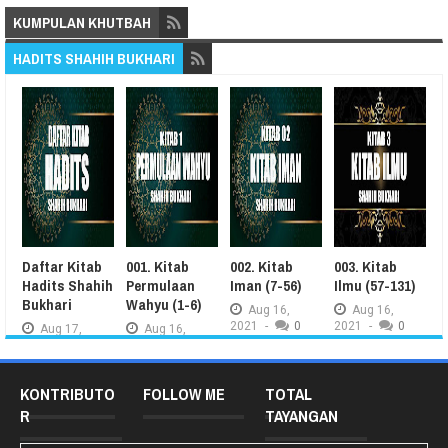
KUMPULAN KHUTBAH
HADITS SHAHIH BUKHARI
Daftar Kitab
001. Kitab
002. Kitab
003. Kitab
0
Hadits Shahih
Permulaan
Iman (7-56)
Ilmu (57-131)
W
Bukhari
Wahyu (1-6)
2
Aug
16,
Aug
16,
2021
-
0
2021
-
0
Aug
17,
Aug
16,
2021
-
0
2021
-
0
2
KONTRIBUTO
FOLLOW ME
TOTAL
R
TAYANGAN