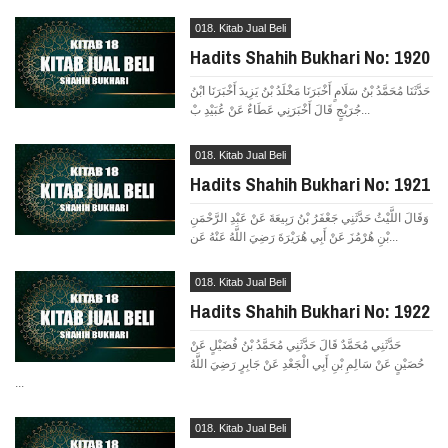
018. Kitab Jual Beli
Hadits Shahih Bukhari No: 1920
حَدَّثَنَا مُحَمَّدُ بْنُ سَلَامٍ أَخْبَرَنَا مَخْلَدُ بْنُ يَزِيدَ أَخْبَرَنَا ابْنُ
جُرَيْجٍ قَالَ أَخْبَرَنِي عَطَاءٌ عَنْ عُبَيْدِ بْ...
018. Kitab Jual Beli
Hadits Shahih Bukhari No: 1921
وَقَالَ اللَّيْثُ حَدَّثَنِي جَعْفَرُ بْنُ رَبِيعَةَ عَنْ عَبْدِ الرَّحْمَنِ
بْنِ هُرْمُزَ عَنْ أَبِي هُرَيْرَةَ رَضِيَ اللَّهُ عَنْهُ عَن...
018. Kitab Jual Beli
Hadits Shahih Bukhari No: 1922
حَدَّثَنِي مُحَمَّدٌ قَالَ حَدَّثَنِي مُحَمَّدُ بْنُ فُضَيْلٍ عَنْ
حُصَيْنٍ عَنْ سَالِمِ بْنِ أَبِي الْجَعْدِ عَنْ جَابِرٍ رَضِيَ اللَّهُ
...
018. Kitab Jual Beli