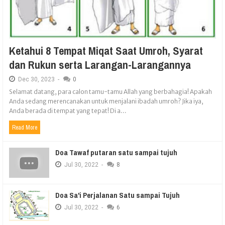
Ketahui 8 Tempat Miqat Saat Umroh, Syarat
dan Rukun serta Larangan-Larangannya
Dec
30,
2023
-
0
Selamat datang, para calon tamu-tamu Allah yang berbahagia! Apakah
Anda sedang merencanakan untuk menjalani ibadah umroh? Jika iya,
Anda berada di tempat yang tepat! Di a...
Read More
Doa Tawaf putaran satu sampai tujuh
Jul
30,
2022
-
8
Doa Sa'i Perjalanan Satu sampai Tujuh
Jul
30,
2022
-
6