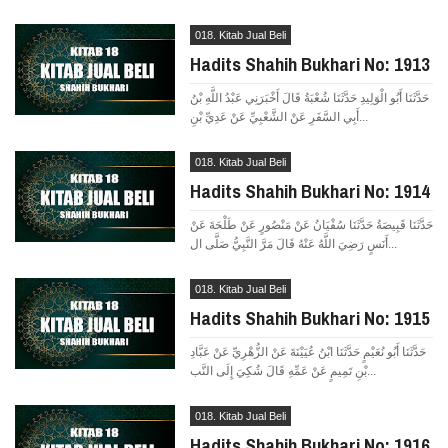
018. Kitab Jual Beli
Hadits Shahih Bukhari No: 1913
حَدَّثَنَا أَبُو الْوَلِيدِ حَدَّثَنَا شُعْبَةُ قَالَ أَخْبَرَنِي عَبْدُ اللَّهِ بْنُ
أَبِي السَّفَرِ عَنْ الشَّعْبِيِّ عَنْ عَدِيِّ بْنِ...
018. Kitab Jual Beli
Hadits Shahih Bukhari No: 1914
حَدَّثَنَا قَبِيصَةُ حَدَّثَنَا سُفْيَانُ عَنْ مَنْصُورٍ عَنْ طَلْحَةَ عَنْ
أَنَسٍ رَضِيَ اللَّهُ عَنْهُ قَالَ مَرَّ النَّبِيُّ صَلَّى ال...
018. Kitab Jual Beli
Hadits Shahih Bukhari No: 1915
حَدَّثَنَا أَبُو نُعَيْمٍ حَدَّثَنَا ابْنُ عُيَيْنَةَ عَنْ الزُّهْرِيِّ عَنْ عَبَّادِ
بْنِ تَمِيمٍ عَنْ عَمِّهِ قَالَ شُكِيَ إِلَى النَّب...
018. Kitab Jual Beli
Hadits Shahih Bukhari No: 1916