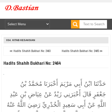
034. KITAB KESAKSIAN
≪ Hadits Shahih Bukhari No: 2463
Hadits Shahih Bukhari No: 2465 ≫
Hadits Shahih Bukhari No: 2464
حَدَّثَنَا ابْنُ أَبِي مَرْيَمَ أَخْبَرَنَا مُحَمَّدُ بْنُ
جَعْفَرٍ قَالَ أَخْبَرَنِي زَيْدٌ عَنْ عِيَاضِ بْنِ عَبْدِ
اللَّهِ عَنْ أَبِي سَعِيدٍ الْخُدْرِيِّ رَضِيَ اللَّهُ عَنْهُ