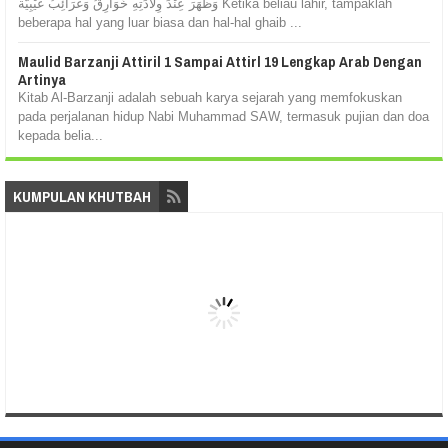
وَظَهَرَ عِنْدَ وِلَادَتِهِ خَوَارِقُ وَغَرَائِبُ غَيْبِيَّة Ketika beliau lahir, tampaklah
beberapa hal yang luar biasa dan hal-hal ghaib ...
Maulid Barzanji Attiril 1 Sampai Attirl 19 Lengkap Arab Dengan
Artinya
Kitab Al-Barzanji adalah sebuah karya sejarah yang memfokuskan
pada perjalanan hidup Nabi Muhammad SAW, termasuk pujian dan doa
kepada belia...
KUMPULAN KHUTBAH