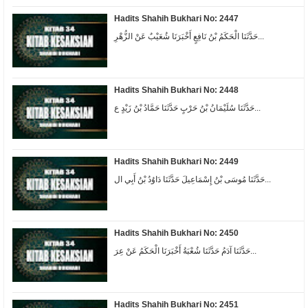
Hadits Shahih Bukhari No: 2447
حَدَّثَنَا الْحَكَمُ بْنُ نَافِعٍ أَخْبَرَنَا شُعَيْبٌ عَنْ الزُّهْرِ...
Hadits Shahih Bukhari No: 2448
حَدَّثَنَا سُلَيْمَانُ بْنُ حَرْبٍ حَدَّثَنَا حَمَّادُ بْنُ زَيْدٍ ع...
Hadits Shahih Bukhari No: 2449
حَدَّثَنَا مُوسَى بْنُ إِسْمَاعِيلَ حَدَّثَنَا دَاوُدُ بْنُ أَبِي ال...
Hadits Shahih Bukhari No: 2450
حَدَّثَنَا آدَمُ حَدَّثَنَا شُعْبَةُ أَخْبَرَنَا الْحَكَمُ عَنْ عِرَ...
Hadits Shahih Bukhari No: 2451