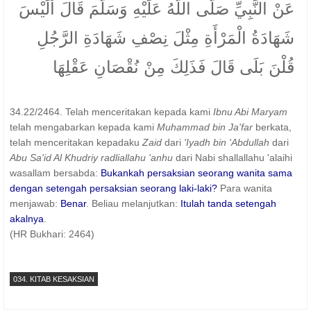
عَنْ النَّبِيِّ صَلَّى اللَّهُ عَلَيْهِ وَسَلَّمَ قَالَ أَلَيْسَ
شَهَادَةُ الْمَرْأَةِ مِثْلَ نِصْفِ شَهَادَةِ الرَّجُلِ
قُلْنَ بَلَى قَالَ فَذَلِكَ مِنْ نُقْصَانِ عَقْلِهَا
34.22/2464. Telah menceritakan kepada kami
Ibnu Abi Maryam
telah mengabarkan kepada kami
Muhammad bin Ja'far
berkata,
telah menceritakan kepadaku
Zaid
dari
'Iyadh bin 'Abdullah
dari
Abu Sa'id Al Khudriy radliallahu 'anhu
dari Nabi shallallahu 'alaihi
wasallam bersabda:
Bukankah persaksian seorang wanita sama
dengan setengah persaksian seorang laki-laki?
Para wanita
menjawab:
Benar
. Beliau melanjutkan:
Itulah tanda setengah
akalnya
.
(HR Bukhari: 2464)
034. KITAB KESAKSIAN