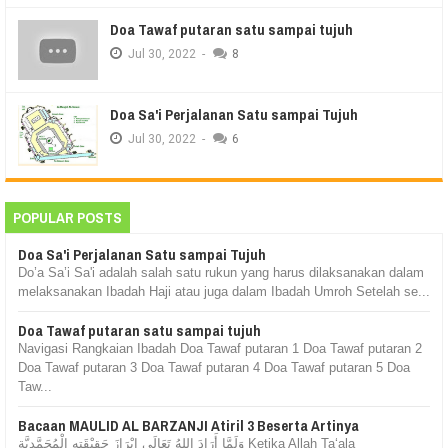
Doa Tawaf putaran satu sampai tujuh
Jul
30,
2022
-
8
Doa Sa'i Perjalanan Satu sampai Tujuh
Jul
30,
2022
-
6
POPULAR POSTS
Doa Sa'i Perjalanan Satu sampai Tujuh
Do’a Sa’i Sa'i adalah salah satu rukun yang harus dilaksanakan dalam
melaksanakan Ibadah Haji atau juga dalam Ibadah Umroh Setelah se...
Doa Tawaf putaran satu sampai tujuh
Navigasi Rangkaian Ibadah Doa Tawaf putaran 1 Doa Tawaf putaran 2
Doa Tawaf putaran 3 Doa Tawaf putaran 4 Doa Tawaf putaran 5 Doa
Taw...
Bacaan MAULID AL BARZANJI Atiril 3 Beserta Artinya
وَلَمَّا أَرَادَ اللهُ تَعَالَى إِبْرَازَ حَقِيْقَتِهِ الْمُحَمَّدِيَّة Ketika Allah Ta‘ala