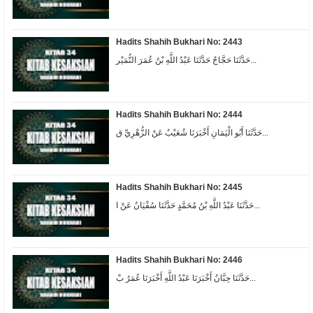
Hadits Shahih Bukhari No: 2443
حَدَّثَنَا حَجَّاجٌ حَدَّثَنَا عَبْدُ اللَّهِ بْنُ عُمَرَ النُّمَيْر...
Hadits Shahih Bukhari No: 2444
حَدَّثَنَا أَبُو الْيَمَانِ أَخْبَرَنَا شُعَيْبٌ عَنْ الزُّهْرِيِّ ق...
Hadits Shahih Bukhari No: 2445
حَدَّثَنَا عَبْدُ اللَّهِ بْنُ مُحَمَّدٍ حَدَّثَنَا سُفْيَانُ عَنْ ا...
Hadits Shahih Bukhari No: 2446
حَدَّثَنَا حِبَّانُ أَخْبَرَنَا عَبْدُ اللَّهِ أَخْبَرَنَا عُمَرُ بْ...