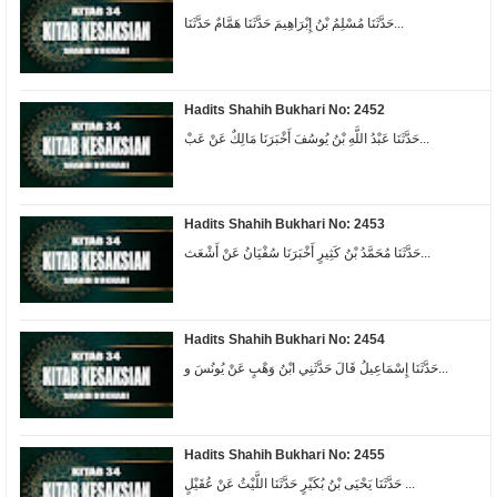
حَدَّثَنَا مُسْلِمُ بْنُ إِبْرَاهِيمَ حَدَّثَنَا هَمَّامٌ حَدَّثَنَا...
Hadits Shahih Bukhari No: 2452
حَدَّثَنَا عَبْدُ اللَّهِ بْنُ يُوسُفَ أَخْبَرَنَا مَالِكٌ عَنْ عَبْ...
Hadits Shahih Bukhari No: 2453
حَدَّثَنَا مُحَمَّدُ بْنُ كَثِيرٍ أَخْبَرَنَا سُفْيَانُ عَنْ أَشْعَث...
Hadits Shahih Bukhari No: 2454
حَدَّثَنَا إِسْمَاعِيلُ قَالَ حَدَّثَنِي ابْنُ وَهْبٍ عَنْ يُونُسَ و...
Hadits Shahih Bukhari No: 2455
حَدَّثَنَا يَحْيَى بْنُ بُكَيْرٍ حَدَّثَنَا اللَّيْثُ عَنْ عُقَيْلٍ ...