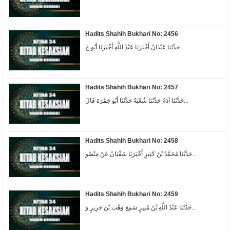
Hadits Shahih Bukhari No: 2456
حَدَّثَنَا عَبْدَانُ أَخْبَرَنَا عَبْدُ اللَّهِ أَخْبَرَنَا أَبُو حَ...
Hadits Shahih Bukhari No: 2457
حَدَّثَنَا آدَمُ حَدَّثَنَا شُعْبَةُ حَدَّثَنَا أَبُو جَمْرَةَ قَالَ...
Hadits Shahih Bukhari No: 2458
حَدَّثَنَا مُحَمَّدُ بْنُ كَثِيرٍ أَخْبَرَنَا سُفْيَانُ عَنْ مَنْصُو...
Hadits Shahih Bukhari No: 2459
حَدَّثَنَا عَبْدُ اللَّهِ بْنُ مُنِيرٍ سَمِعَ وَهْبَ بْنَ جَرِيرٍ وَ...