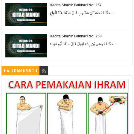
Hadits Shahih Bukhari No: 257
حَدَّثَنَا مُحَمَّدُ بْنُ مَحْبُوبٍ قَالَ حَدَّثَنَا عَبْدُ الْوَاحِ...
Hadits Shahih Bukhari No: 258
حَدَّثَنَا مُوسَى بْنُ إِسْمَاعِيلَ قَالَ حَدَّثَنَا أَبُو عَوَانَةَ...
HAJI DAN UMROH