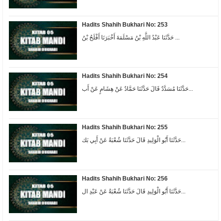
Hadits Shahih Bukhari No: 253
حَدَّثَنَا عَبْدُ اللَّهِ بْنُ مَسْلَمَةَ أَخْبَرَنَا أَفْلَحُ بْنُ ...
Hadits Shahih Bukhari No: 254
حَدَّثَنَا مُسَدَّدٌ قَالَ حَدَّثَنَا حَمَّادٌ عَنْ هِشَامٍ عَنْ أَب...
Hadits Shahih Bukhari No: 255
حَدَّثَنَا أَبُو الْوَلِيدِ قَالَ حَدَّثَنَا شُعْبَةُ عَنْ أَبِي بَك...
Hadits Shahih Bukhari No: 256
حَدَّثَنَا أَبُو الْوَلِيدِ قَالَ حَدَّثَنَا شُعْبَةُ عَنْ عَبْدِ ال...