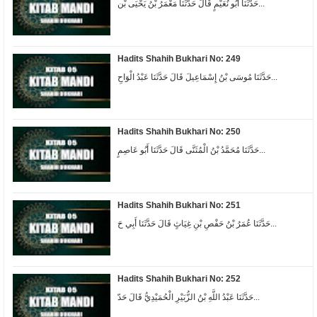
حَدَّثَنَا أَبُو نُعَيْمٍ قَالَ حَدَّثَنَا مَعْمَرُ بْنُ يَحْيَى بْن...
Hadits Shahih Bukhari No: 249
حَدَّثَنَا مُوسَى بْنُ إِسْمَاعِيلَ قَالَ حَدَّثَنَا عَبْدُ الْوَاحِ...
Hadits Shahih Bukhari No: 250
حَدَّثَنَا مُحَمَّدُ بْنُ الْمُثَنَّى قَالَ حَدَّثَنَا أَبُو عَاصِمٍ...
Hadits Shahih Bukhari No: 251
حَدَّثَنَا عُمَرُ بْنُ حَفْصِ بْنِ غِيَاثٍ قَالَ حَدَّثَنَا أَبِي حَ...
Hadits Shahih Bukhari No: 252
حَدَّثَنَا عَبْدُ اللَّهِ بْنُ الزُّبَيْرِ الْحُمَيْدِيُّ قَالَ حَدّ...