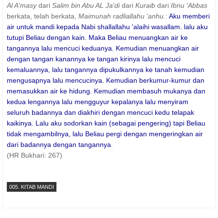
Al A'masy
dari
Salim bin Abu AL Ja'di
dari
Kuraib
dari
Ibnu 'Abbas
berkata, telah berkata,
Maimunah radliallahu 'anhu.
:
Aku memberi
air untuk mandi kepada Nabi shallallahu 'alaihi wasallam. lalu aku
tutupi Beliau dengan kain. Maka Beliau menuangkan air ke
tangannya lalu mencuci keduanya. Kemudian menuangkan air
dengan tangan kanannya ke tangan kirinya lalu mencuci
kemaluannya, lalu tangannya dipukulkannya ke tanah kemudian
mengusapnya lalu mencucinya. Kemudian berkumur-kumur dan
memasukkan air ke hidung. Kemudian membasuh mukanya dan
kedua lengannya lalu mengguyur kepalanya lalu menyiram
seluruh badannya dan diakhiri dengan mencuci kedu telapak
kaikinya. Lalu aku sodorkan kain (sebagai pengering) tapi Beliau
tidak mengambilnya, lalu Beliau pergi dengan mengeringkan air
dari badannya dengan tangannya
.
(HR Bukhari: 267)
005. KITAB MANDI