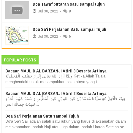
Doa Tawaf putaran satu sampai tujuh
Jul
30,
2022
-
8
Doa Sa'i Perjalanan Satu sampai Tujuh
Jul
30,
2022
-
6
POPULAR POSTS
Bacaan MAULID AL BARZANJI Atiril 3 Beserta Artinya
وَلَمَّا أَرَادَ اللهُ تَعَالَى إِبْرَازَ حَقِيْقَتِهِ الْمُحَمَّدِيَّة Ketika Allah Ta‘ala
menghendaki untuk menampakkan hakikatnya yang t...
Bacaan MAULID AL BARZANJI Atiril 2 Beserta Artinya
وَبَعْدُ فَأَقُوْلُ هُوَ سَيِّدُنَا مُحَمَّدُ بْنُ عَبْدِ اللهِ بْنِ عَبْدِ الْمُطَّلِبِ وَاسْمُهُ شَيْبَةُ الْحَمْدِ
حَمِدَتْ خِصَالُهُ الس...
Doa Sa'i Perjalanan Satu sampai Tujuh
Do’a Sa’i Sa'i adalah salah satu rukun yang harus dilaksanakan dalam
melaksanakan Ibadah Haji atau juga dalam Ibadah Umroh Setelah se...