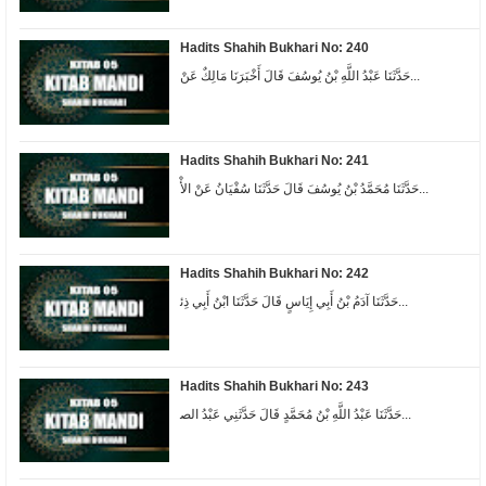
Hadits Shahih Bukhari No: 240
ﺣَﺪَّﺛَﻨَﺎ ﻋَﺒْﺪُ ﺍﻟﻠَّﻪِ ﺑْﻦُ ﻳُﻮﺳُﻒَ ﻗَﺎﻝَ ﺃَﺧْﺒَﺮَﻧَﺎ ﻣَﺎﻟِﻚٌ ﻋَﻦْ...
Hadits Shahih Bukhari No: 241
ﺣَﺪَّﺛَﻨَﺎ ﻣُﺤَﻤَّﺪُ ﺑْﻦُ ﻳُﻮﺳُﻒَ ﻗَﺎﻝَ ﺣَﺪَّﺛَﻨَﺎ ﺳُﻔْﻴَﺎﻥُ ﻋَﻦْ ﺍﻷْ...
Hadits Shahih Bukhari No: 242
ﺣَﺪَّﺛَﻨَﺎ ﺁﺩَﻡُ ﺑْﻦُ ﺃَﺑِﻲ ﺇِﻳَﺎﺱٍ ﻗَﺎﻝَ ﺣَﺪَّﺛَﻨَﺎ ﺍﺑْﻦُ ﺃَﺑِﻲ ﺫِﺋ...
Hadits Shahih Bukhari No: 243
ﺣَﺪَّﺛَﻨَﺎ ﻋَﺒْﺪُ ﺍﻟﻠَّﻪِ ﺑْﻦُ ﻣُﺤَﻤَّﺪٍ ﻗَﺎﻝَ ﺣَﺪَّﺛَﻨِﻲ ﻋَﺒْﺪُ ﺍﻟﺼ...