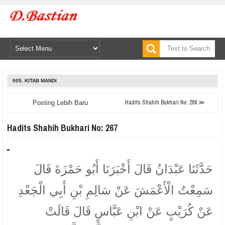
005. KITAB MANDI
Hadits Shahih Bukhari No: 268 ≫
Posting Lebih Baru
Hadits Shahih Bukhari No: 267
حَدَّثَنَا عَبْدَانُ قَالَ أَخْبَرَنَا أَبُو حَمْزَةَ قَالَ
سَمِعْتُ الْأَعْمَشَ عَنْ سَالِمِ بْنِ أَبِي الْجَعْدِ
عَنْ كُرَيْبٍ عَنْ ابْنِ عَبَّاسٍ قَالَ قَالَتْ