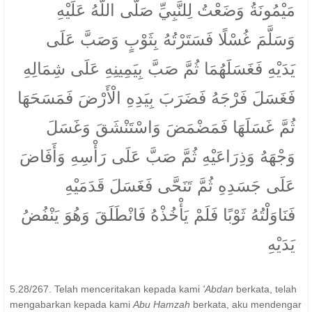
مَيْمُونَةُ وَضَعْتُ لِلنَّبِيِّ صَلَّى اللَّهُ عَلَيْهِ
وَسَلَّمَ غُسْلًا فَسَتَرْتُهُ بِثَوْبٍ وَصَبَّ عَلَى
يَدَيْهِ فَغَسَلَهُمَا ثُمَّ صَبَّ بِيَمِينِهِ عَلَى شِمَالِهِ
فَغَسَلَ فَرْجَهُ فَضَرَبَ بِيَدِهِ الْأَرْضَ فَمَسَحَهَا
ثُمَّ غَسَلَهَا فَمَضْمَضَ وَاسْتَنْشَقَ وَغَسَلَ
وَجْهَهُ وَذِرَاعَيْهِ ثُمَّ صَبَّ عَلَى رَأْسِهِ وَأَفَاضَ
عَلَى جَسَدِهِ ثُمَّ تَنَحَّى فَغَسَلَ قَدَمَيْهِ
فَنَاوَلْتُهُ ثَوْبًا فَلَمْ يَأْخُذْهُ فَانْطَلَقَ وَهُوَ يَنْفُضُ
يَدَيْهِ
5.28/267. Telah menceritakan kepada kami
'Abdan
berkata, telah
mengabarkan kepada kami
Abu Hamzah
berkata, aku mendengar