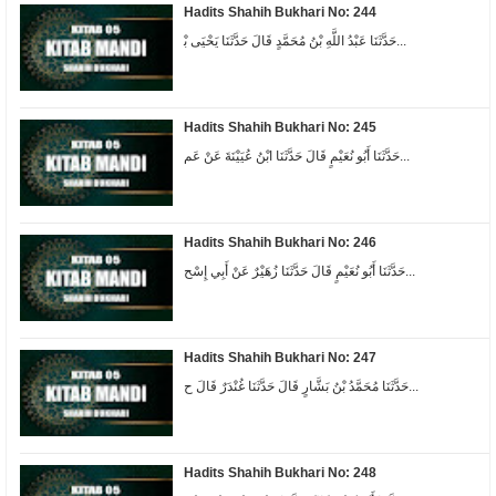
Hadits Shahih Bukhari No: 244
ﺣَﺪَّﺛَﻨَﺎ ﻋَﺒْﺪُ ﺍﻟﻠَّﻪِ ﺑْﻦُ ﻣُﺤَﻤَّﺪٍ ﻗَﺎﻝَ ﺣَﺪَّﺛَﻨَﺎ ﻳَﺤْﻴَﻰ ﺑْ...
Hadits Shahih Bukhari No: 245
حَدَّثَنَا أَبُو نُعَيْمٍ قَالَ حَدَّثَنَا ابْنُ عُيَيْنَةَ عَنْ عَم...
Hadits Shahih Bukhari No: 246
حَدَّثَنَا أَبُو نُعَيْمٍ قَالَ حَدَّثَنَا زُهَيْرٌ عَنْ أَبِي إِسْح...
Hadits Shahih Bukhari No: 247
حَدَّثَنَا مُحَمَّدُ بْنُ بَشَّارٍ قَالَ حَدَّثَنَا غُنْدَرٌ قَالَ ح...
Hadits Shahih Bukhari No: 248