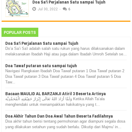
Doa Sa'i Perjalanan Satu sampai Tujuh
Jul
30,
2022
-
6
POPULAR POSTS
Doa Sa'i Perjalanan Satu sampai Tujuh
Do’a Sa’i Sa'i adalah salah satu rukun yang harus dilaksanakan dalam
melaksanakan Ibadah Haji atau juga dalam Ibadah Umroh Setelah se...
Doa Tawaf putaran satu sampai tujuh
Navigasi Rangkaian Ibadah Doa Tawaf putaran 1 Doa Tawaf putaran 2
Doa Tawaf putaran 3 Doa Tawaf putaran 4 Doa Tawaf putaran 5 Doa
Taw...
Bacaan MAULID AL BARZANJI Atiril 3 Beserta Artinya
وَلَمَّا أَرَادَ اللهُ تَعَالَى إِبْرَازَ حَقِيْقَتِهِ الْمُحَمَّدِيَّة Ketika Allah Ta‘ala
menghendaki untuk menampakkan hakikatnya yang t...
Doa Akhir Tahun Dan Doa Awal Tahun Beserta Fadilahnya
Doa akhir tahun berisi tentang permohonan agar diampuni segala dosa
yang dilakukan setahun yang sudah berlalu. Dikutip dari Majmu' in...