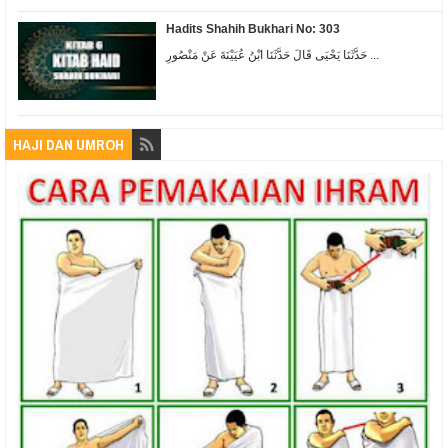
Hadits Shahih Bukhari No: 303
حَدَّثَنَا يَحْيَى قَالَ حَدَّثَنَا ابْنُ عُيَيْنَةَ عَنْ مَنْصُورِ ...
HAJI DAN UMROH