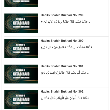
Hadits Shahih Bukhari No: 299
حَدَّثَنَا قُتَيْبَةُ قَالَ حَدَّثَنَا يَزِيدُ بْنُ زُرَيْعٍ عَنْ خَ...
Hadits Shahih Bukhari No: 300
حَدَّثَنَا مُسَدَّدٌ قَالَ حَدَّثَنَا مُعْتَمِرٌ عَنْ خَالِدٍ عَنْ ع...
Hadits Shahih Bukhari No: 301
حَدَّثَنَا أَبُو نُعَيْمٍ قَالَ حَدَّثَنَا إِبْرَاهِيمُ بْنُ نَافِعٍ...
Hadits Shahih Bukhari No: 302
حَدَّثَنَا عَبْدُ اللَّهِ بْنُ عَبْدِ الْوَهَّابِ قَالَ حَدَّثَنَا ح...