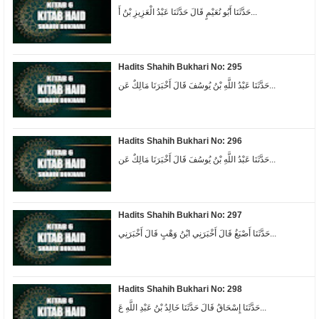
حَدَّثَنَا أَبُو نُعَيْمٍ قَالَ حَدَّثَنَا عَبْدُ الْعَزِيزِ بْنُ أَ...
Hadits Shahih Bukhari No: 295
حَدَّثَنَا عَبْدُ اللَّهِ بْنُ يُوسُفَ قَالَ أَخْبَرَنَا مَالِكٌ عَن...
Hadits Shahih Bukhari No: 296
حَدَّثَنَا عَبْدُ اللَّهِ بْنُ يُوسُفَ قَالَ أَخْبَرَنَا مَالِكٌ عَن...
Hadits Shahih Bukhari No: 297
حَدَّثَنَا أَصْبَغُ قَالَ أَخْبَرَنِي ابْنُ وَهْبٍ قَالَ أَخْبَرَنِي...
Hadits Shahih Bukhari No: 298
حَدَّثَنَا إِسْحَاقُ قَالَ حَدَّثَنَا خَالِدُ بْنُ عَبْدِ اللَّهِ عَ...