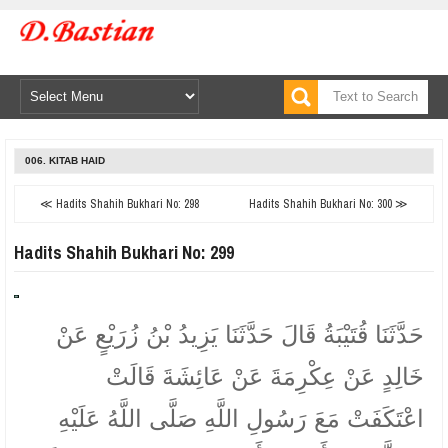
006. KITAB HAID
≪ Hadits Shahih Bukhari No: 298
Hadits Shahih Bukhari No: 300 ≫
Hadits Shahih Bukhari No: 299
حَدَّثَنَا قُتَيْبَةُ قَالَ حَدَّثَنَا يَزِيدُ بْنُ زُرَيْعٍ عَنْ
خَالِدٍ عَنْ عِكْرِمَةَ عَنْ عَائِشَةَ قَالَتْ
اعْتَكَفَتْ مَعَ رَسُولِ اللَّهِ صَلَّى اللَّهُ عَلَيْهِ