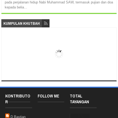
pada perjalanan hidup Nabi Muhammad SAW, termasuk pujian dan doa
kepada belia...
KUMPULAN KHUTBAH
KONTRIBUTO
FOLLOW ME
TOTAL
R
TAYANGAN
D Bastian