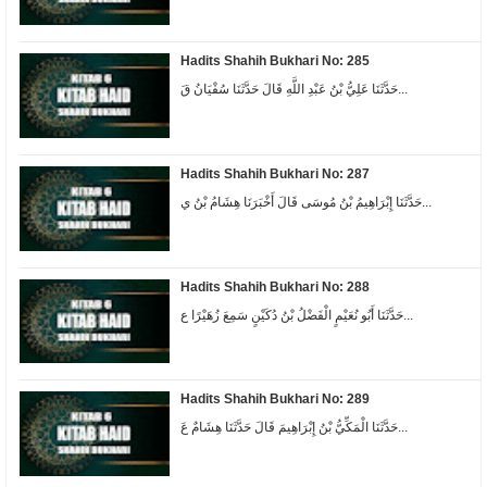
Hadits Shahih Bukhari No: 285
حَدَّثَنَا عَلِيُّ بْنُ عَبْدِ اللَّهِ قَالَ حَدَّثَنَا سُفْيَانُ قَ...
Hadits Shahih Bukhari No: 287
حَدَّثَنَا إِبْرَاهِيمُ بْنُ مُوسَى قَالَ أَخْبَرَنَا هِشَامُ بْنُ ي...
Hadits Shahih Bukhari No: 288
حَدَّثَنَا أَبُو نُعَيْمٍ الْفَضْلُ بْنُ دُكَيْنٍ سَمِعَ زُهَيْرًا ع...
Hadits Shahih Bukhari No: 289
حَدَّثَنَا الْمَكِّيُّ بْنُ إِبْرَاهِيمَ قَالَ حَدَّثَنَا هِشَامٌ عَ...