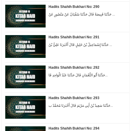
Hadits Shahih Bukhari No: 290
حَدَّثَنَا قَبِيصَةُ قَالَ حَدَّثَنَا سُفْيَانُ عَنْ مَنْصُورٍ عَنْ ...
Hadits Shahih Bukhari No: 291
حَدَّثَنَا إِسْمَاعِيلُ بْنُ خَلِيلٍ قَالَ أَخْبَرَنَا عَلِيُّ بْنُ ...
Hadits Shahih Bukhari No: 292
حَدَّثَنَا أَبُو النُّعْمَانِ قَالَ حَدَّثَنَا عَبْدُ الْوَاحِدِ قَا...
Hadits Shahih Bukhari No: 293
حَدَّثَنَا سَعِيدُ بْنُ أَبِي مَرْيَمَ قَالَ أَخْبَرَنَا مُحَمَّدُ ب...
Hadits Shahih Bukhari No: 294