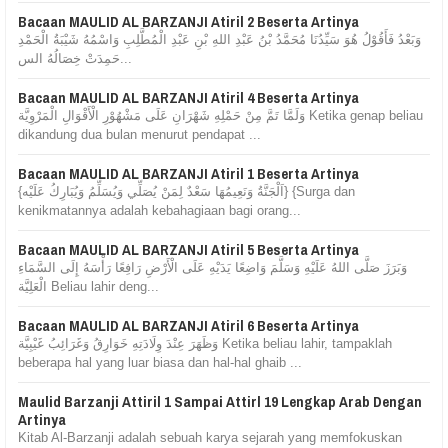
Bacaan MAULID AL BARZANJI Atiril 2 Beserta Artinya
وَبَعْدُ فَأَقُوْلُ هُوَ سَيِّدُنَا مُحَمَّدُ بْنُ عَبْدِ اللهِ بْنِ عَبْدِ الْمُطَّلِبِ وَاسْمُهُ شَيْبَةُ الْحَمْدِ
حَمِدَتْ خِصَالُهُ الس...
Bacaan MAULID AL BARZANJI Atiril 4 Beserta Artinya
وَلَمَّا تَمَّ مِنْ حَمْلِهِ شَهْرَانِ عَلَى مَشْهُوْرِ الْأَقْوَالِ الْمَرْوِيَّة Ketika genap beliau
dikandung dua bulan menurut pendapat ...
Bacaan MAULID AL BARZANJI Atiril 1 Beserta Artinya
{اَلْجَنَّةُ وَنَعِيمُهَا سَعْدٌ لِمَنْ يُصَلِّي وَيُسَلِّمُ وَيُبَارِكُ عَلَيْه} {Surga dan
kenikmatannya adalah kebahagiaan bagi orang...
Bacaan MAULID AL BARZANJI Atiril 5 Beserta Artinya
وَبَرَزَ صَلَّى اللهُ عَلَيْهِ وَسَلَّمَ وَاضِعًا يَدَيْهِ عَلَى الْأَرْضِ رَافِعًا رَأْسَهُ إِلَى السَّمَاءِ
الْعَلِيَّة Beliau lahir deng...
Bacaan MAULID AL BARZANJI Atiril 6 Beserta Artinya
وَظَهَرَ عِنْدَ وِلَادَتِهِ خَوَارِقُ وَغَرَائِبُ غَيْبِيَّة Ketika beliau lahir, tampaklah
beberapa hal yang luar biasa dan hal-hal ghaib ...
Maulid Barzanji Attiril 1 Sampai Attirl 19 Lengkap Arab Dengan
Artinya
Kitab Al-Barzanji adalah sebuah karya sejarah yang memfokuskan