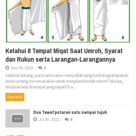
Ketahui 8 Tempat Miqat Saat Umroh, Syarat
dan Rukun serta Larangan-Larangannya
Dec
30,
2023
-
0
Selamat datang, para calon tamu-tamu Allah yang berbahagia! Apakah
Anda sedang merencanakan untuk menjalani ibadah umroh? Jika iya,
Anda berada di tempat yang tepat! Di a...
Read More
Doa Tawaf putaran satu sampai tujuh
Jul
30,
2022
-
8