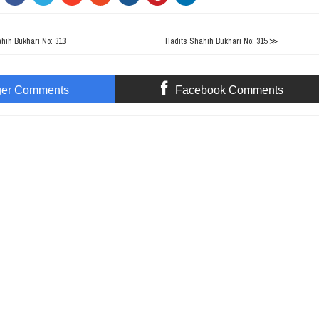
ih Bukhari No: 313
Hadits Shahih Bukhari No: 315 ≫
ger Comments
Facebook Comments