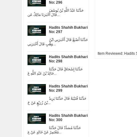
No: 296
حَدَّثَنَا عَبْدُ اللَّهِ بْنُ يُوسُفَ
قَالَ أَخْبَرَنَا مَالِكٌ عَن...
Hadits Shahih Bukhari
No: 297
حَدَّثَنَا أَصْبَغُ قَالَ أَخْبَرَنِي ابْنُ
وَهْبٍ قَالَ أَخْبَرَنِي...
Item Reviewed:
Hadits 
Hadits Shahih Bukhari
No: 298
حَدَّثَنَا إِسْحَاقُ قَالَ حَدَّثَنَا
خَالِدُ بْنُ عَبْدِ اللَّهِ عَ...
Hadits Shahih Bukhari
No: 299
حَدَّثَنَا قُتَيْبَةُ قَالَ حَدَّثَنَا يَزِيدُ
بْنُ زُرَيْعٍ عَنْ خَ...
Hadits Shahih Bukhari
No: 300
حَدَّثَنَا مُسَدَّدٌ قَالَ حَدَّثَنَا
مُعْتَمِرٌ عَنْ خَالِدٍ عَنْ ع...