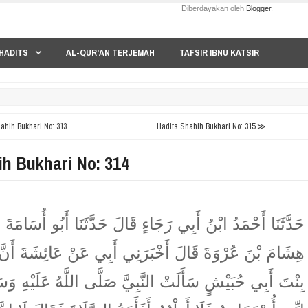
Diberdayakan oleh
Blogger
.
HADITS
AL-QUR'AN TERJEMAH
TAFSIR IBNU KATSIR
hih Bukhari No: 313
Hadits Shahih Bukhari No: 315 ≫
ih Bukhari No: 314
حَدَّثَنَا أَحْمَدُ ابْنُ أَبِي رَجَاءٍ قَالَ حَدَّثَنَا أَبُو أُسَامَ
هِشَامَ بْنَ عُرْوَةَ قَالَ أَخْبَرَنِي أَبِي عَنْ عَائِشَةَ أَنَّ
بِنْتَ أَبِي حُبَيْشٍ سَأَلَتْ النَّبِيَّ صَلَّى اللَّهُ عَلَيْهِ وَسَ