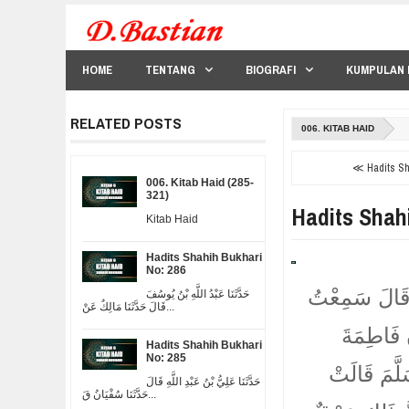
HOME
TENTANG
BIOGRAFI
KUMPULAN 
RELATED POSTS
006. KITAB HAID
≪ Hadits Sha
006. Kitab Haid (285-
321)
Hadits Shah
Kitab Haid
Hadits Shahih Bukhari
No: 286
ةَ قَالَ سَمِعْتُ
حَدَّثَنَا عَبْدُ اللَّهِ بْنُ يُوسُفَ
قَالَ حَدَّثَنَا مَالِكٌ عَنْ...
 فَاطِمَةَ
Hadits Shahih Bukhari
No: 285
لَّمَ قَالَتْ
حَدَّثَنَا عَلِيُّ بْنُ عَبْدِ اللَّهِ قَالَ
حَدَّثَنَا سُفْيَانُ قَ...