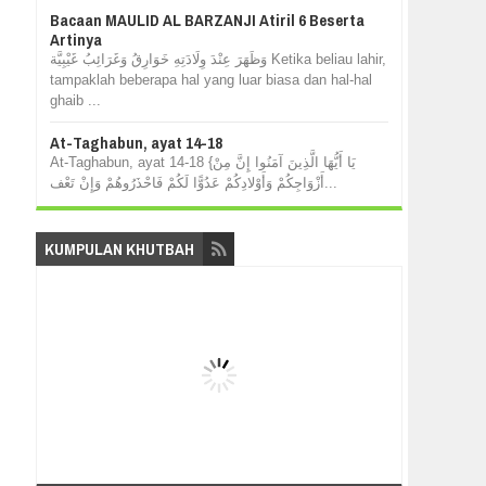
Bacaan MAULID AL BARZANJI Atiril 6 Beserta
Artinya
وَظَهَرَ عِنْدَ وِلَادَتِهِ خَوَارِقُ وَغَرَائِبُ غَيْبِيَّة Ketika beliau lahir,
tampaklah beberapa hal yang luar biasa dan hal-hal
ghaib ...
At-Taghabun, ayat 14-18
At-Taghabun, ayat 14-18 {يَا أَيُّهَا الَّذِينَ آمَنُوا إِنَّ مِنْ
أَزْوَاجِكُمْ وَأَوْلادِكُمْ عَدُوًّا لَكُمْ فَاحْذَرُوهُمْ وَإِنْ تَعْف...
KUMPULAN KHUTBAH