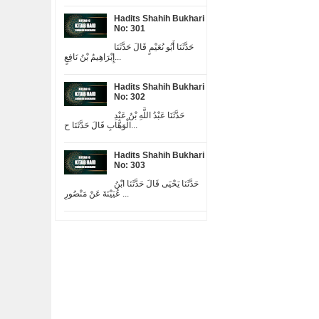
Hadits Shahih Bukhari
No: 301
حَدَّثَنَا أَبُو نُعَيْمٍ قَالَ حَدَّثَنَا
إِبْرَاهِيمُ بْنُ نَافِعٍ...
Hadits Shahih Bukhari
No: 302
حَدَّثَنَا عَبْدُ اللَّهِ بْنُ عَبْدِ
الْوَهَّابِ قَالَ حَدَّثَنَا ح...
Hadits Shahih Bukhari
No: 303
حَدَّثَنَا يَحْيَى قَالَ حَدَّثَنَا ابْنُ
عُيَيْنَةَ عَنْ مَنْصُورِ ...