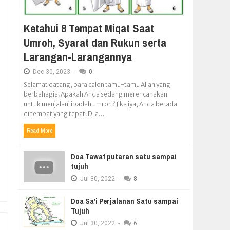
Ketahui 8 Tempat Miqat Saat
Umroh, Syarat dan Rukun serta
Larangan-Larangannya
Dec
30,
2023
-
0
Selamat datang, para calon tamu-tamu Allah yang
berbahagia! Apakah Anda sedang merencanakan
untuk menjalani ibadah umroh? Jika iya, Anda berada
di tempat yang tepat! Di a...
Read More
Doa Tawaf putaran satu sampai
tujuh
Jul
30,
2022
-
8
Doa Sa'i Perjalanan Satu sampai
Tujuh
Jul
30,
2022
-
6