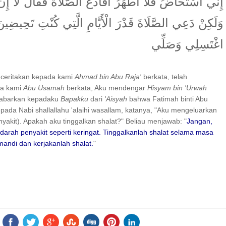
إِنِّي أُسْتَحَاضُ فَلَا أَطْهُرُ أَفَأَدَعُ الصَّلَاةَ فَقَالَ لَا إِن
وَلَكِنْ دَعِي الصَّلَاةَ قَدْرَ الْأَيَّامِ الَّتِي كُنْتِ تَحِيضِينَ 
اغْتَسِلِي وَصَلِّي
nceritakan kepada kami
Ahmad bin Abu Raja'
berkata, telah
da kami
Abu Usamah
berkata, Aku mendengar
Hisyam bin 'Urwah
gabarkan kepadaku
Bapakku
dari
'Aisyah
bahwa Fatimah binti Abu
pada Nabi shallallahu 'alaihi wasallam, katanya, "Aku mengeluarkan
nyakit). Apakah aku tinggalkan shalat?" Beliau menjawab: "
Jangan,
 darah penyakit seperti keringat. Tinggalkanlah shalat selama masa
mandi dan kerjakanlah shalat.
"