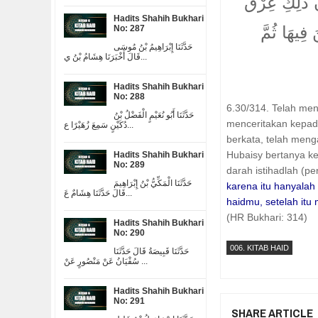
َّ ذَلِكِ عِرْقٌ
Hadits Shahih Bukhari
فِيهَا ثُمَّ
No: 287
حَدَّثَنَا إِبْرَاهِيمُ بْنُ مُوسَى
قَالَ أَخْبَرَنَا هِشَامُ بْنُ ي...
Hadits Shahih Bukhari
No: 288
6.30/314. Telah me
حَدَّثَنَا أَبُو نُعَيْمٍ الْفَضْلُ بْنُ
menceritakan kepa
دُكَيْنٍ سَمِعَ زُهَيْرًا ع...
berkata, telah men
Hubaisy bertanya ke
Hadits Shahih Bukhari
No: 289
darah istihadlah (pe
حَدَّثَنَا الْمَكِّيُّ بْنُ إِبْرَاهِيمَ
karena itu hanyalah
قَالَ حَدَّثَنَا هِشَامٌ عَ...
haidmu, setelah itu 
(HR Bukhari: 314)
Hadits Shahih Bukhari
No: 290
006. KITAB HAID
حَدَّثَنَا قَبِيصَةُ قَالَ حَدَّثَنَا
سُفْيَانُ عَنْ مَنْصُورٍ عَنْ ...
Hadits Shahih Bukhari
No: 291
SHARE ARTICLE