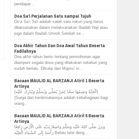
pendapat ...
Doa Sa'i Perjalanan Satu sampai Tujuh
Do’a Sa’i Sa'i adalah salah satu rukun yang harus
dilaksanakan dalam melaksanakan Ibadah Haji atau
juga dalam Ibadah Umroh Setelah se...
Doa Akhir Tahun Dan Doa Awal Tahun Beserta
Fadilahnya
Doa akhir tahun berisi tentang permohonan agar
diampuni segala dosa yang dilakukan setahun yang
sudah berlalu. Dikutip dari Majmu' in...
Bacaan MAULID AL BARZANJI Atiril 1 Beserta
Artinya
{اَلْجَنَّةُ وَنَعِيمُهَا سَعْدٌ لِمَنْ يُصَلِّي وَيُسَلِّمُ وَيُبَارِكُ عَلَيْه}
{Surga dan kenikmatannya adalah kebahagiaan bagi
orang...
Bacaan MAULID AL BARZANJI Atiril 5 Beserta
Artinya
وَبَرَزَ صَلَّى اللهُ عَلَيْهِ وَسَلَّمَ وَاضِعًا يَدَيْهِ عَلَى الْأَرْضِ رَافِعًا
رَأْسَهُ إِلَى السَّمَاءِ الْعَلِيَّة Beliau lahir deng...