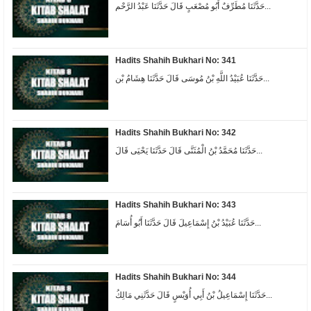
حَدَّثَنَا مُطَرِّفٌ أَبُو مُصْعَبٍ قَالَ حَدَّثَنَا عَبْدُ الرَّحْم...
Hadits Shahih Bukhari No: 341
حَدَّثَنَا عُبَيْدُ اللَّهِ بْنُ مُوسَى قَالَ حَدَّثَنَا هِشَامُ بْن...
Hadits Shahih Bukhari No: 342
حَدَّثَنَا مُحَمَّدُ بْنُ الْمُثَنَّى قَالَ حَدَّثَنَا يَحْيَى قَالَ...
Hadits Shahih Bukhari No: 343
حَدَّثَنَا عُبَيْدُ بْنُ إِسْمَاعِيلَ قَالَ حَدَّثَنَا أَبُو أُسَامَ...
Hadits Shahih Bukhari No: 344
حَدَّثَنَا إِسْمَاعِيلُ بْنُ أَبِي أُوَيْسٍ قَالَ حَدَّثَنِي مَالِكُ...