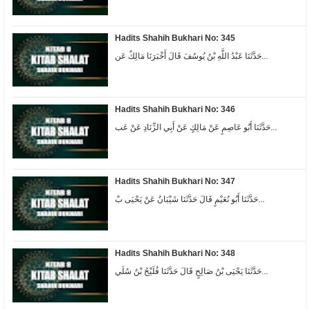
Hadits Shahih Bukhari No: 345
حَدَّثَنَا عَبْدُ اللَّهِ بْنُ يُوسُفَ قَالَ أَخْبَرَنَا مَالِكٌ عَن...
Hadits Shahih Bukhari No: 346
حَدَّثَنَا أَبُو عَاصِمٍ عَنْ مَالِكٍ عَنْ أَبِي الزِّنَادِ عَنْ عَب...
Hadits Shahih Bukhari No: 347
حَدَّثَنَا أَبُو نُعَيْمٍ قَالَ حَدَّثَنَا شَيْبَانُ عَنْ يَحْيَى بْ...
Hadits Shahih Bukhari No: 348
حَدَّثَنَا يَحْيَى بْنُ صَالِحٍ قَالَ حَدَّثَنَا فُلَيْحُ بْنُ سُلَي...