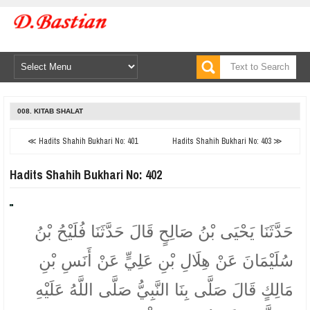
008. KITAB SHALAT
≪ Hadits Shahih Bukhari No: 401
Hadits Shahih Bukhari No: 403 ≫
Hadits Shahih Bukhari No: 402
حَدَّثَنَا يَحْيَى بْنُ صَالِحٍ قَالَ حَدَّثَنَا فُلَيْحُ بْنُ
سُلَيْمَانَ عَنْ هِلَالِ بْنِ عَلِيٍّ عَنْ أَنَسِ بْنِ
مَالِكٍ قَالَ صَلَّى بِنَا النَّبِيُّ صَلَّى اللَّهُ عَلَيْهِ