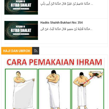
حَدَّثَنَا عَاصِمُ بْنُ عَلِيٍّ قَالَ حَدَّثَنَا ابْنُ أَبِي ذِئْبٍ ...
Hadits Shahih Bukhari No: 354
حَدَّثَنَا قُتَيْبَةُ بْنُ سَعِيدٍ قَالَ حَدَّثَنَا لَيْثٌ عَنْ ابْن...
HAJI DAN UMROH