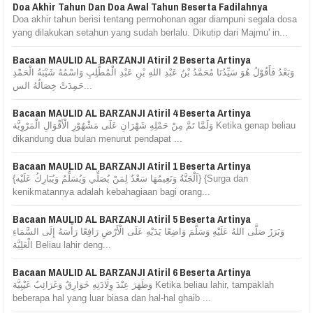
Doa Akhir Tahun Dan Doa Awal Tahun Beserta Fadilahnya
Doa akhir tahun berisi tentang permohonan agar diampuni segala dosa
yang dilakukan setahun yang sudah berlalu. Dikutip dari Majmu' in...
Bacaan MAULID AL BARZANJI Atiril 2 Beserta Artinya
وَبَعْدُ فَأَقُوْلُ هُوَ سَيِّدُنَا مُحَمَّدُ بْنُ عَبْدِ اللهِ بْنِ عَبْدِ الْمُطَّلِبِ وَاسْمُهُ شَيْبَةُ الْحَمْدِ
حَمِدَتْ خِصَالُهُ الس...
Bacaan MAULID AL BARZANJI Atiril 4 Beserta Artinya
وَلَمَّا تَمَّ مِنْ حَمْلِهِ شَهْرَانِ عَلَى مَشْهُوْرِ الْأَقْوَالِ الْمَرْوِيَّة Ketika genap beliau
dikandung dua bulan menurut pendapat ...
Bacaan MAULID AL BARZANJI Atiril 1 Beserta Artinya
{اَلْجَنَّةُ وَنَعِيمُهَا سَعْدٌ لِمَنْ يُصَلِّي وَيُسَلِّمُ وَيُبَارِكُ عَلَيْه} {Surga dan
kenikmatannya adalah kebahagiaan bagi orang...
Bacaan MAULID AL BARZANJI Atiril 5 Beserta Artinya
وَبَرَزَ صَلَّى اللهُ عَلَيْهِ وَسَلَّمَ وَاضِعًا يَدَيْهِ عَلَى الْأَرْضِ رَافِعًا رَأْسَهُ إِلَى السَّمَاءِ
الْعَلِيَّة Beliau lahir deng...
Bacaan MAULID AL BARZANJI Atiril 6 Beserta Artinya
وَظَهَرَ عِنْدَ وِلَادَتِهِ خَوَارِقُ وَغَرَائِبُ غَيْبِيَّة Ketika beliau lahir, tampaklah
beberapa hal yang luar biasa dan hal-hal ghaib ...