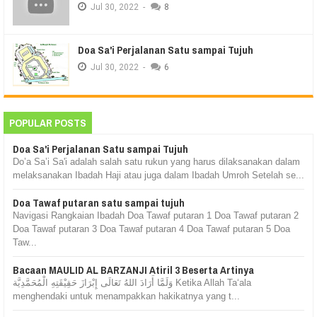
Jul
30,
2022
-
8
Doa Sa'i Perjalanan Satu sampai Tujuh
Jul
30,
2022
-
6
POPULAR POSTS
Doa Sa'i Perjalanan Satu sampai Tujuh
Do’a Sa’i Sa'i adalah salah satu rukun yang harus dilaksanakan dalam
melaksanakan Ibadah Haji atau juga dalam Ibadah Umroh Setelah se...
Doa Tawaf putaran satu sampai tujuh
Navigasi Rangkaian Ibadah Doa Tawaf putaran 1 Doa Tawaf putaran 2
Doa Tawaf putaran 3 Doa Tawaf putaran 4 Doa Tawaf putaran 5 Doa
Taw...
Bacaan MAULID AL BARZANJI Atiril 3 Beserta Artinya
وَلَمَّا أَرَادَ اللهُ تَعَالَى إِبْرَازَ حَقِيْقَتِهِ الْمُحَمَّدِيَّة Ketika Allah Ta‘ala
menghendaki untuk menampakkan hakikatnya yang t...