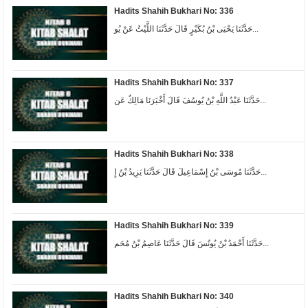
Hadits Shahih Bukhari No: 336
حَدَّثَنَا يَحْيَى بْنُ بُكَيْرٍ قَالَ حَدَّثَنَا اللَّيْثُ عَنْ يُو...
Hadits Shahih Bukhari No: 337
حَدَّثَنَا عَبْدُ اللَّهِ بْنُ يُوسُفَ قَالَ أَخْبَرَنَا مَالِكٌ عَن...
Hadits Shahih Bukhari No: 338
حَدَّثَنَا مُوسَى بْنُ إِسْمَاعِيلَ قَالَ حَدَّثَنَا يَزِيدُ بْنُ إِ...
Hadits Shahih Bukhari No: 339
حَدَّثَنَا أَحْمَدُ بْنُ يُونُسَ قَالَ حَدَّثَنَا عَاصِمُ بْنُ مُحَم...
Hadits Shahih Bukhari No: 340