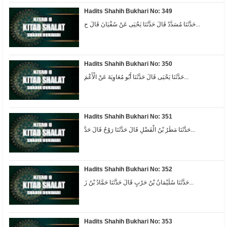
Hadits Shahih Bukhari No: 349
حَدَّثَنَا مُسَدَّدٌ قَالَ حَدَّثَنَا يَحْيَى عَنْ سُفْيَانَ قَالَ ح...
Hadits Shahih Bukhari No: 350
حَدَّثَنَا يَحْيَى قَالَ حَدَّثَنَا أَبُو مُعَاوِيَةَ عَنْ الْأَعْمَ...
Hadits Shahih Bukhari No: 351
حَدَّثَنَا مَطَرُ بْنُ الْفَضْلِ قَالَ حَدَّثَنَا رَوْحٌ قَالَ حَدَّ...
Hadits Shahih Bukhari No: 352
حَدَّثَنَا سُلَيْمَانُ بْنُ حَرْبٍ قَالَ حَدَّثَنَا حَمَّادُ بْنُ زَ...
Hadits Shahih Bukhari No: 353