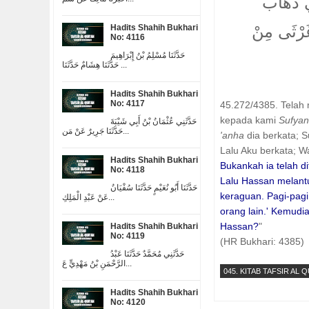
ي ذَهَابَ
غَرْثَى مِنْ
Hadits Shahih Bukhari
No: 4116
حَدَّثَنَا مُسْلِمُ بْنُ إِبْرَاهِيمَ
حَدَّثَنَا هِشَامٌ حَدَّثَنَا ...
Hadits Shahih Bukhari
No: 4117
45.272/4385. Telah
kepada kami
Sufya
حَدَّثَنِي عُثْمَانُ بْنُ أَبِي شَيْبَةَ
حَدَّثَنَا جَرِيرٌ عَنْ مَن...
'anha
dia berkata; S
Lalu Aku berkata; W
Hadits Shahih Bukhari
Bukankah ia telah d
No: 4118
Lalu Hassan melantu
حَدَّثَنَا أَبُو نُعَيْمٍ حَدَّثَنَا سُفْيَانُ
keraguan. Pagi-pag
عَنْ عَبْدِ الْمَلِكِ...
orang lain.' Kemudi
Hassan?
"
Hadits Shahih Bukhari
No: 4119
(HR Bukhari: 4385)
حَدَّثَنِي مُحَمَّدٌ حَدَّثَنَا عَبْدُ
الرَّحْمَنِ بْنُ مَهْدِيٍّ عَ...
045. KITAB TAFSIR AL 
Hadits Shahih Bukhari
No: 4120