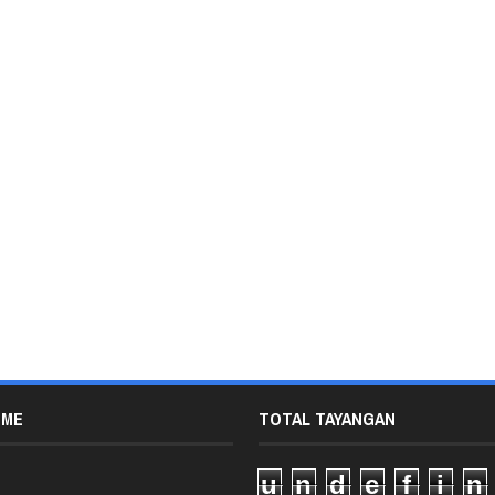
 ME
TOTAL TAYANGAN
u
n
d
e
f
i
n