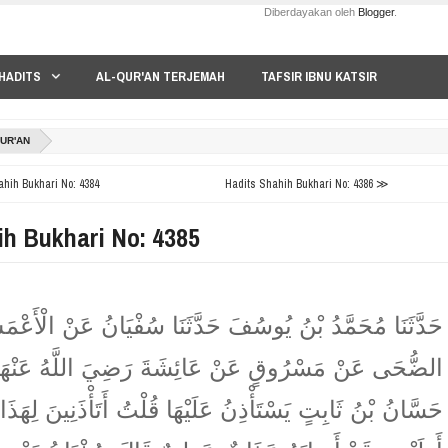
Diberdayakan oleh
Blogger
.
HADITS
AL-QUR'AN TERJEMAH
TAFSIR IBNU KATSIR
QUR'AN
hih Bukhari No: 4384
Hadits Shahih Bukhari No: 4386 ≫
ih Bukhari No: 4385
حَدَّثَنَا مُحَمَّدُ بْنُ يُوسُفَ حَدَّثَنَا سُفْيَانُ عَنْ الْأَعْ
الضُّحَى عَنْ مَسْرُوقٍ عَنْ عَائِشَةَ رَضِيَ اللَّهُ عَنْهَا
حَسَّانُ بْنُ ثَابِتٍ يَسْتَأْذِنُ عَلَيْهَا قُلْتُ أَتَأْذَنِينَ لِهَذَ