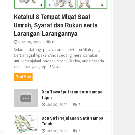
Ketahui 8 Tempat Miqat Saat
Umroh, Syarat dan Rukun serta
Larangan-Larangannya
Dec
30,
2023
-
0
Selamat datang, para calon tamu-tamu Allah yang
berbahagia! Apakah Anda sedang merencanakan
untuk menjalani ibadah umroh? Jika iya, Anda berada
di tempat yang tepat! Di a...
Read More
Doa Tawaf putaran satu sampai
tujuh
Jul
30,
2022
-
8
Doa Sa'i Perjalanan Satu sampai
Tujuh
Jul
30,
2022
-
6