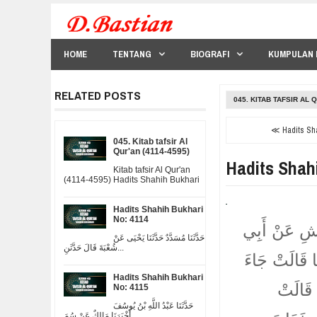
HOME
TENTANG
BIOGRAFI
KUMPULAN 
RELATED POSTS
045. KITAB TAFSIR AL 
≪ Hadits Sha
045. Kitab tafsir Al
Qur'an (4114-4595)
Hadits Shah
Kitab tafsir Al Qur'an
(4114-4595) Hadits Shahih Bukhari
Hadits Shahih Bukhari
No: 4114
مَشِ عَنْ أَبِي
حَدَّثَنَا مُسَدَّدٌ حَدَّثَنَا يَحْيَى عَنْ
شُعْبَةَ قَالَ حَدَّثَنِ...
 قَالَتْ جَاءَ
Hadits Shahih Bukhari
ا قَالَتْ
No: 4115
حَدَّثَنَا عَبْدُ اللَّهِ بْنُ يُوسُفَ
أَخْبَرَنَا مَالِكٌ عَنْ سُمَ...