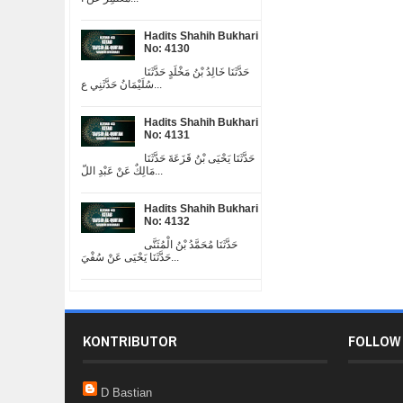
Hadits Shahih Bukhari
No: 4130
حَدَّثَنَا خَالِدُ بْنُ مَخْلَدٍ حَدَّثَنَا
سُلَيْمَانُ حَدَّثَنِي ع...
Hadits Shahih Bukhari
No: 4131
حَدَّثَنَا يَحْيَى بْنُ قَزَعَةَ حَدَّثَنَا
مَالِكٌ عَنْ عَبْدِ اللّ...
Hadits Shahih Bukhari
No: 4132
حَدَّثَنَا مُحَمَّدُ بْنُ الْمُثَنَّى
حَدَّثَنَا يَحْيَى عَنْ سُفْيَ...
KONTRIBUTOR
FOLLOW
D Bastian