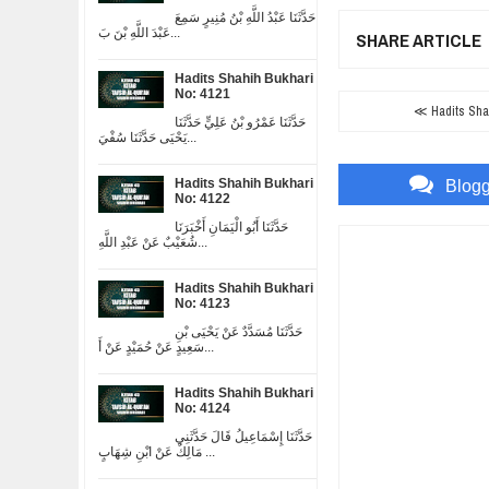
حَدَّثَنَا عَبْدُ اللَّهِ بْنُ مُنِيرٍ سَمِعَ
عَبْدَ اللَّهِ بْنَ بَ...
SHARE ARTICLE
Hadits Shahih Bukhari
No: 4121
≪ Hadits Shah
حَدَّثَنَا عَمْرُو بْنُ عَلِيٍّ حَدَّثَنَا
يَحْيَى حَدَّثَنَا سُفْيَ...
Hadits Shahih Bukhari
Blog
No: 4122
حَدَّثَنَا أَبُو الْيَمَانِ أَخْبَرَنَا
شُعَيْبٌ عَنْ عَبْدِ اللَّهِ...
Hadits Shahih Bukhari
No: 4123
حَدَّثَنَا مُسَدَّدٌ عَنْ يَحْيَى بْنِ
سَعِيدٍ عَنْ حُمَيْدٍ عَنْ أَ...
Hadits Shahih Bukhari
No: 4124
حَدَّثَنَا إِسْمَاعِيلُ قَالَ حَدَّثَنِي
مَالِكٌ عَنْ ابْنِ شِهَابٍ ...