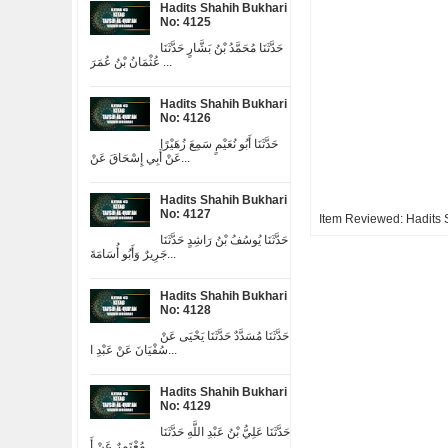
Hadits Shahih Bukhari
No: 4125
حَدَّثَنَا مُحَمَّدُ بْنُ بَشَّارٍ حَدَّثَنَا
عُثْمَانُ بْنُ عُمَرَ ...
Hadits Shahih Bukhari
No: 4126
حَدَّثَنَا أَبُو نُعَيْمٍ سَمِعَ زُهَيْرًا
عَنْ أَبِي إِسْحَاقَ عَنْ...
Hadits Shahih Bukhari
No: 4127
Item Reviewed:
Hadits 
حَدَّثَنَا يُوسُفُ بْنُ رَاشِدٍ حَدَّثَنَا
جَرِيرٌ وَأَبُو أُسَامَةَ...
Hadits Shahih Bukhari
No: 4128
حَدَّثَنَا مُسَدَّدٌ حَدَّثَنَا يَحْيَى عَنْ
سُفْيَانَ عَنْ عَبْدِ ا...
Hadits Shahih Bukhari
No: 4129
حَدَّثَنَا عَلِيُّ بْنُ عَبْدِ اللَّهِ حَدَّثَنَا
مُعْتَمِرٌ عَنْ أَ...