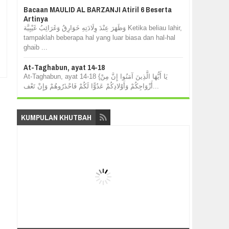
Bacaan MAULID AL BARZANJI Atiril 6 Beserta
Artinya
وَظَهَرَ عِنْدَ وِلَادَتِهِ خَوَارِقُ وَغَرَائِبُ غَيْبِيَّة Ketika beliau lahir,
tampaklah beberapa hal yang luar biasa dan hal-hal
ghaib ...
At-Taghabun, ayat 14-18
At-Taghabun, ayat 14-18 {يَا أَيُّهَا الَّذِينَ آمَنُوا إِنَّ مِنْ
أَزْوَاجِكُمْ وَأَوْلادِكُمْ عَدُوًّا لَكُمْ فَاحْذَرُوهُمْ وَإِنْ تَعْف...
KUMPULAN KHUTBAH