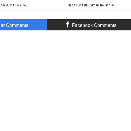
ih Bukhari No: 445
Hadits Shahih Bukhari No: 447 ≫
ger Comments
Facebook Comments