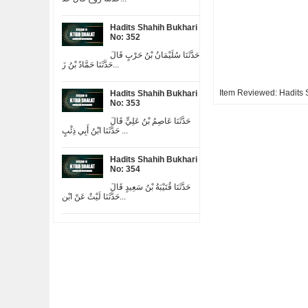
Hadits Shahih Bukhari
No: 352
حَدَّثَنَا سُلَيْمَانُ بْنُ حَرْبٍ قَالَ
حَدَّثَنَا حَمَّادُ بْنُ زَ...
Item Reviewed:
Hadits 
Hadits Shahih Bukhari
No: 353
حَدَّثَنَا عَاصِمُ بْنُ عَلِيٍّ قَالَ
حَدَّثَنَا ابْنُ أَبِي ذِئْبٍ ...
Hadits Shahih Bukhari
No: 354
حَدَّثَنَا قُتَيْبَةُ بْنُ سَعِيدٍ قَالَ
حَدَّثَنَا لَيْثٌ عَنْ ابْن...