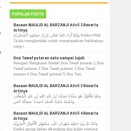
h
POPULAR POSTS
Bacaan MAULID AL BARZANJI Atiril 3 Beserta
Artinya
n
وَلَمَّا أَرَادَ اللهُ تَعَالَى إِبْرَازَ حَقِيْقَتِهِ الْمُحَمَّدِيَّة Ketika Allah
Ta‘ala menghendaki untuk menampakkan hakikatnya
yang t...
h
Doa Tawaf putaran satu sampai tujuh
Navigasi Rangkaian Ibadah Doa Tawaf putaran 1 Doa
n
Tawaf putaran 2 Doa Tawaf putaran 3 Doa Tawaf
putaran 4 Doa Tawaf putaran 5 Doa Taw...
Bacaan MAULID AL BARZANJI Atiril 2 Beserta
Artinya
وَبَعْدُ فَأَقُوْلُ هُوَ سَيِّدُنَا مُحَمَّدُ بْنُ عَبْدِ اللهِ بْنِ عَبْدِ الْمُطَّلِبِ
وَاسْمُهُ شَيْبَةُ الْحَمْدِ حَمِدَتْ خِصَالُهُ الس...
Bacaan MAULID AL BARZANJI Atiril 4 Beserta
Artinya
وَلَمَّا تَمَّ مِنْ حَمْلِهِ شَهْرَانِ عَلَى مَشْهُوْرِ الْأَقْوَالِ الْمَرْوِيَّة
Ketika genap beliau dikandung dua bulan menurut