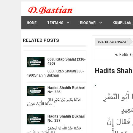
HOME
TENTANG
BIOGRAFI
KUMPULAN 
RELATED POSTS
008. KITAB SHALAT
≪ Hadits Sha
008. Kitab Shalat (336-
490)
Hadits Shah
008. Kitab Shalat(336-
490)Shahih Bukhari
Hadits Shahih Bukhari
No: 336
 أَبُو النَّضْرِ
حَدَّثَنَا يَحْيَى بْنُ بُكَيْرٍ قَالَ
حَدَّثَنَا اللَّيْثُ عَنْ يُو...
عِيدٍ
Hadits Shahih Bukhari
 فَقَالَ إِنَّ
No: 337
حَدَّثَنَا عَبْدُ اللَّهِ بْنُ يُوسُفَ
قَالَ أَخْبَرَنَا مَالِكٌ عَن...