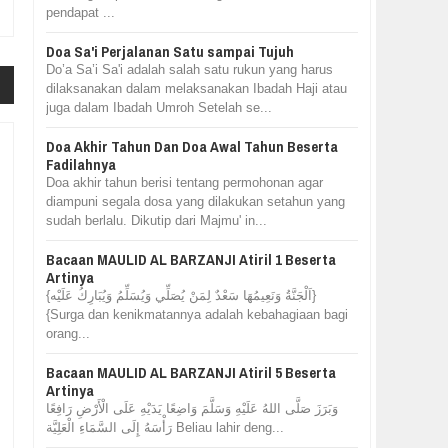
pendapat ...
Doa Sa'i Perjalanan Satu sampai Tujuh
Do’a Sa’i Sa'i adalah salah satu rukun yang harus
dilaksanakan dalam melaksanakan Ibadah Haji atau
juga dalam Ibadah Umroh Setelah se...
Doa Akhir Tahun Dan Doa Awal Tahun Beserta
Fadilahnya
Doa akhir tahun berisi tentang permohonan agar
diampuni segala dosa yang dilakukan setahun yang
sudah berlalu. Dikutip dari Majmu' in...
Bacaan MAULID AL BARZANJI Atiril 1 Beserta
Artinya
{اَلْجَنَّةُ وَنَعِيمُهَا سَعْدٌ لِمَنْ يُصَلِّي وَيُسَلِّمُ وَيُبَارِكُ عَلَيْه}
{Surga dan kenikmatannya adalah kebahagiaan bagi
orang...
Bacaan MAULID AL BARZANJI Atiril 5 Beserta
Artinya
وَبَرَزَ صَلَّى اللهُ عَلَيْهِ وَسَلَّمَ وَاضِعًا يَدَيْهِ عَلَى الْأَرْضِ رَافِعًا
رَأْسَهُ إِلَى السَّمَاءِ الْعَلِيَّة Beliau lahir deng...