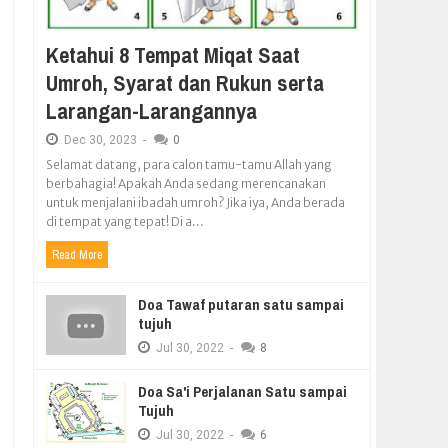
Ketahui 8 Tempat Miqat Saat
Umroh, Syarat dan Rukun serta
Larangan-Larangannya
Dec
30,
2023
-
0
Selamat datang, para calon tamu-tamu Allah yang
berbahagia! Apakah Anda sedang merencanakan
untuk menjalani ibadah umroh? Jika iya, Anda berada
di tempat yang tepat! Di a...
Read More
Doa Tawaf putaran satu sampai
tujuh
Jul
30,
2022
-
8
Doa Sa'i Perjalanan Satu sampai
Tujuh
Jul
30,
2022
-
6