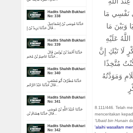
عِنْدَ اللَّهِ
ِي نَفْسِي مَا
Hadits Shahih Bukhari
No: 338
حَدَّثَنَا مُوسَى بْنُ إِسْمَاعِيلَ
َا وَبَيْنَ مَا
قَالَ حَدَّثَنَا يَزِيدُ بْنُ إِ...
لَّهُ عَلَيْهِ
Hadits Shahih Bukhari
No: 339
رٍ لَا تَبْكِ إِنَّ
حَدَّثَنَا أَحْمَدُ بْنُ يُونُسَ قَالَ
حَدَّثَنَا عَاصِمُ بْنُ مُحَم...
نْتُ مُتَّخِذًا
Hadits Shahih Bukhari
No: 340
امِ وَمَوَدَّتُهُ
حَدَّثَنَا مُطَرِّفٌ أَبُو مُصْعَبٍ
قَالَ حَدَّثَنَا عَبْدُ الرَّحْم...
رٍ
Hadits Shahih Bukhari
No: 341
8.111/446. Telah m
حَدَّثَنَا عُبَيْدُ اللَّهِ بْنُ مُوسَى
قَالَ حَدَّثَنَا هِشَامُ بْن...
menceritakan kepa
'Ubaid bin Hunain
da
Hadits Shahih Bukhari
'alaihi wasallam m
No: 342