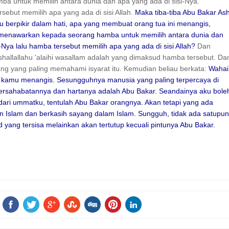
a untuk memilih antara dunia dan apa yang ada di sisi-Nya.
ebut memilih apa yang ada di sisi Allah.
Maka tiba-tiba Abu Bakar As
u berpikir dalam hati, apa yang membuat orang tua ini menangis,
 menawarkan kepada seorang hamba untuk memilih antara dunia dan
-Nya lalu hamba tersebut memilih apa yang ada di sisi Allah?
Dan
 shallallahu 'alaihi wasallam adalah yang dimaksud hamba tersebut. Da
ng yang paling memahami isyarat itu. Kemudian beliau berkata:
Wahai
h kamu menangis. Sesungguhnya manusia yang paling terpercaya di
rsahabatannya dan hartanya adalah Abu Bakar. Seandainya aku bole
ari ummatku, tentulah Abu Bakar orangnya. Akan tetapi yang ada
n Islam dan berkasih sayang dalam Islam. Sungguh, tidak ada satupu
d yang tersisa melainkan akan tertutup kecuali pintunya Abu Bakar.