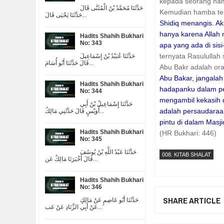
kepada seorang hamb
حَدَّثَنَا مُحَمَّدُ بْنُ الْمُثَنَّى قَالَ
Kemudian hamba ters
حَدَّثَنَا يَحْيَى قَالَ...
Shidiq menangis. Ak
hanya karena Allah
Hadits Shahih Bukhari
No: 343
apa yang ada di sisi
ternyata Rasulullah
حَدَّثَنَا عُبَيْدُ بْنُ إِسْمَاعِيلَ
قَالَ حَدَّثَنَا أَبُو أُسَامَ...
Abu Bakr adalah ora
Abu Bakar, jangala
Hadits Shahih Bukhari
hadapanku dalam pe
No: 344
mengambil kekasih d
حَدَّثَنَا إِسْمَاعِيلُ بْنُ أَبِي
adalah persaudaraa
أُوَيْسٍ قَالَ حَدَّثَنِي مَالِكُ...
pintu di dalam Masji
Hadits Shahih Bukhari
(HR Bukhari: 446)
No: 345
حَدَّثَنَا عَبْدُ اللَّهِ بْنُ يُوسُفَ
008. KITAB SHALAT
قَالَ أَخْبَرَنَا مَالِكٌ عَن...
Hadits Shahih Bukhari
No: 346
SHARE ARTICLE
حَدَّثَنَا أَبُو عَاصِمٍ عَنْ مَالِكٍ
عَنْ أَبِي الزِّنَادِ عَنْ عَب...