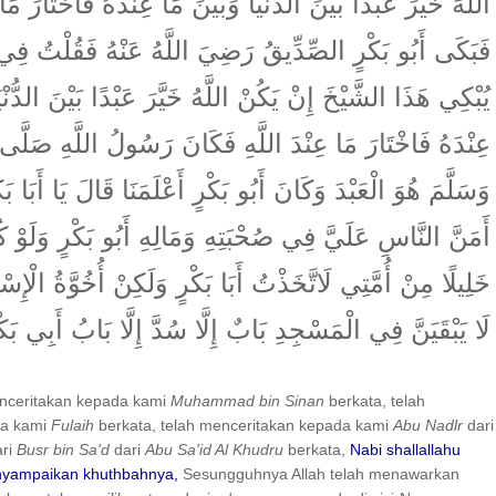
اللَّهَ خَيَّرَ عَبْدًا بَيْنَ الدُّنْيَا وَبَيْنَ مَا عِنْدَهُ فَاخْتَارَ مَا 
فَبَكَى أَبُو بَكْرٍ الصِّدِّيقُ رَضِيَ اللَّهُ عَنْهُ فَقُلْتُ ف
يُبْكِي هَذَا الشَّيْخَ إِنْ يَكُنْ اللَّهُ خَيَّرَ عَبْدًا بَيْنَ الدُّنْي
عِنْدَهُ فَاخْتَارَ مَا عِنْدَ اللَّهِ فَكَانَ رَسُولُ اللَّهِ صَلَّى ال
وَسَلَّمَ هُوَ الْعَبْدَ وَكَانَ أَبُو بَكْرٍ أَعْلَمَنَا قَالَ يَا أَبَا بَكْ
أَمَنَّ النَّاسِ عَلَيَّ فِي صُحْبَتِهِ وَمَالِهِ أَبُو بَكْرٍ وَلَوْ كُ
خَلِيلًا مِنْ أُمَّتِي لَاتَّخَذْتُ أَبَا بَكْرٍ وَلَكِنْ أُخُوَّةُ الْإِسْلَ
لَا يَبْقَيَنَّ فِي الْمَسْجِدِ بَابٌ إِلَّا سُدَّ إِلَّا بَابُ أَبِي بَكْ
enceritakan kepada kami
Muhammad bin Sinan
berkata, telah
da kami
Fulaih
berkata, telah menceritakan kepada kami
Abu Nadlr
dari
ri
Busr bin Sa'd
dari
Abu Sa'id Al Khudru
berkata,
Nabi shallallahu
enyampaikan khuthbahnya,
Sesungguhnya Allah telah menawarkan