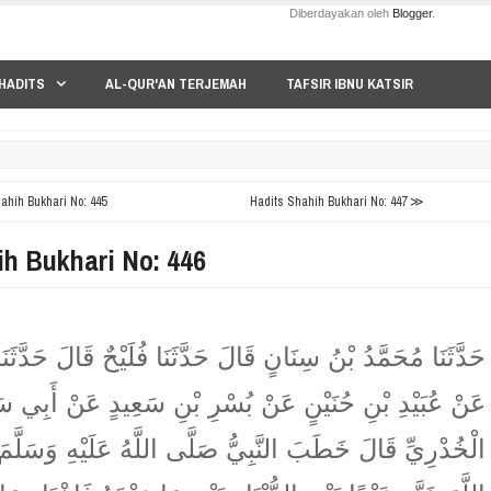
Diberdayakan oleh
Blogger
.
HADITS
AL-QUR'AN TERJEMAH
TAFSIR IBNU KATSIR
hih Bukhari No: 445
Hadits Shahih Bukhari No: 447 ≫
ih Bukhari No: 446
حَدَّثَنَا مُحَمَّدُ بْنُ سِنَانٍ قَالَ حَدَّثَنَا فُلَيْحٌ قَالَ حَدَّثَنَا
عَنْ عُبَيْدِ بْنِ حُنَيْنٍ عَنْ بُسْرِ بْنِ سَعِيدٍ عَنْ أَبِي سَ
الْخُدْرِيِّ قَالَ خَطَبَ النَّبِيُّ صَلَّى اللَّهُ عَلَيْهِ وَسَلَّمَ