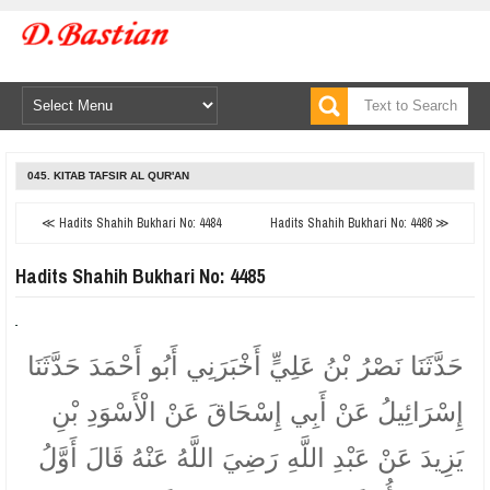
045. KITAB TAFSIR AL QUR'AN
≪ Hadits Shahih Bukhari No: 4484
Hadits Shahih Bukhari No: 4486 ≫
Hadits Shahih Bukhari No: 4485
حَدَّثَنَا نَصْرُ بْنُ عَلِيٍّ أَخْبَرَنِي أَبُو أَحْمَدَ حَدَّثَنَا
إِسْرَائِيلُ عَنْ أَبِي إِسْحَاقَ عَنْ الْأَسْوَدِ بْنِ
يَزِيدَ عَنْ عَبْدِ اللَّهِ رَضِيَ اللَّهُ عَنْهُ قَالَ أَوَّلُ