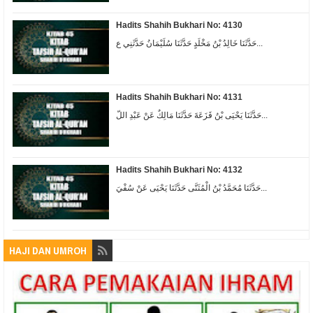
Hadits Shahih Bukhari No: 4130
حَدَّثَنَا خَالِدُ بْنُ مَخْلَدٍ حَدَّثَنَا سُلَيْمَانُ حَدَّثَنِي ع...
Hadits Shahih Bukhari No: 4131
حَدَّثَنَا يَحْيَى بْنُ قَزَعَةَ حَدَّثَنَا مَالِكٌ عَنْ عَبْدِ اللّ...
Hadits Shahih Bukhari No: 4132
حَدَّثَنَا مُحَمَّدُ بْنُ الْمُثَنَّى حَدَّثَنَا يَحْيَى عَنْ سُفْيَ...
HAJI DAN UMROH