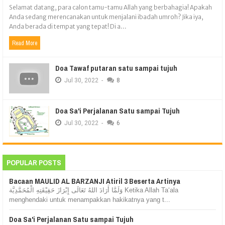
Selamat datang, para calon tamu-tamu Allah yang berbahagia! Apakah
Anda sedang merencanakan untuk menjalani ibadah umroh? Jika iya,
Anda berada di tempat yang tepat! Di a...
Read More
Doa Tawaf putaran satu sampai tujuh
Jul
30,
2022
-
8
Doa Sa'i Perjalanan Satu sampai Tujuh
Jul
30,
2022
-
6
POPULAR POSTS
Bacaan MAULID AL BARZANJI Atiril 3 Beserta Artinya
وَلَمَّا أَرَادَ اللهُ تَعَالَى إِبْرَازَ حَقِيْقَتِهِ الْمُحَمَّدِيَّة Ketika Allah Ta‘ala
menghendaki untuk menampakkan hakikatnya yang t...
Doa Sa'i Perjalanan Satu sampai Tujuh