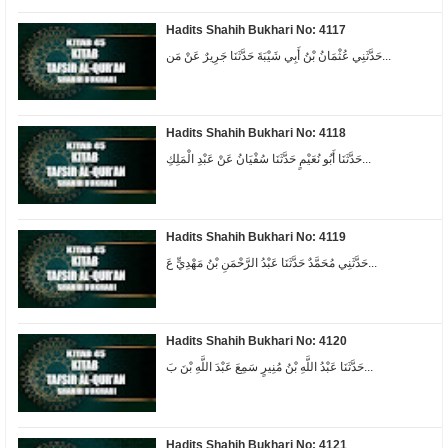
Hadits Shahih Bukhari No: 4117
حَدَّثَنِي عُثْمَانُ بْنُ أَبِي شَيْبَةَ حَدَّثَنَا جَرِيرٌ عَنْ مَن...
Hadits Shahih Bukhari No: 4118
حَدَّثَنَا أَبُو نُعَيْمٍ حَدَّثَنَا سُفْيَانُ عَنْ عَبْدِ الْمَلِكِ...
Hadits Shahih Bukhari No: 4119
حَدَّثَنِي مُحَمَّدٌ حَدَّثَنَا عَبْدُ الرَّحْمَنِ بْنُ مَهْدِيٍّ عَ...
Hadits Shahih Bukhari No: 4120
حَدَّثَنَا عَبْدُ اللَّهِ بْنُ مُنِيرٍ سَمِعَ عَبْدَ اللَّهِ بْنَ بَ...
Hadits Shahih Bukhari No: 4121