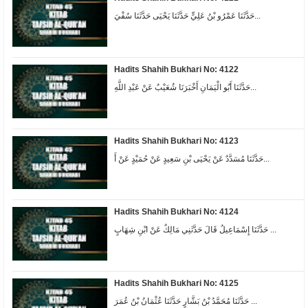
حَدَّثَنَا عَمْرُو بْنُ عَلِيٍّ حَدَّثَنَا يَحْيَى حَدَّثَنَا سُفْيَ...
Hadits Shahih Bukhari No: 4122
حَدَّثَنَا أَبُو الْيَمَانِ أَخْبَرَنَا شُعَيْبٌ عَنْ عَبْدِ اللَّهِ...
Hadits Shahih Bukhari No: 4123
حَدَّثَنَا مُسَدَّدٌ عَنْ يَحْيَى بْنِ سَعِيدٍ عَنْ حُمَيْدٍ عَنْ أَ...
Hadits Shahih Bukhari No: 4124
حَدَّثَنَا إِسْمَاعِيلُ قَالَ حَدَّثَنِي مَالِكٌ عَنْ ابْنِ شِهَابٍ ...
Hadits Shahih Bukhari No: 4125
حَدَّثَنَا مُحَمَّدُ بْنُ بَشَّارٍ حَدَّثَنَا عُثْمَانُ بْنُ عُمَرَ ...