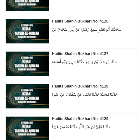
Hadits Shahih Bukhari No: 4126
حَدَّثَنَا أَبُو نُعَيْمٍ سَمِعَ زُهَيْرًا عَنْ أَبِي إِسْحَاقَ عَنْ...
Hadits Shahih Bukhari No: 4127
حَدَّثَنَا يُوسُفُ بْنُ رَاشِدٍ حَدَّثَنَا جَرِيرٌ وَأَبُو أُسَامَةَ...
Hadits Shahih Bukhari No: 4128
حَدَّثَنَا مُسَدَّدٌ حَدَّثَنَا يَحْيَى عَنْ سُفْيَانَ عَنْ عَبْدِ ا...
Hadits Shahih Bukhari No: 4129
حَدَّثَنَا عَلِيُّ بْنُ عَبْدِ اللَّهِ حَدَّثَنَا مُعْتَمِرٌ عَنْ أَ...