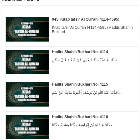
045. Kitab tafsir Al Qur'an (4114-4595)
Kitab tafsir Al Qur'an (4114-4595) Hadits Shahih
Bukhari
Hadits Shahih Bukhari No: 4114
حَدَّثَنَا مُسَدَّدٌ حَدَّثَنَا يَحْيَى عَنْ شُعْبَةَ قَالَ حَدَّثَنِ...
Hadits Shahih Bukhari No: 4115
حَدَّثَنَا عَبْدُ اللَّهِ بْنُ يُوسُفَ أَخْبَرَنَا مَالِكٌ عَنْ سُمَ...
Hadits Shahih Bukhari No: 4116
حَدَّثَنَا مُسْلِمُ بْنُ إِبْرَاهِيمَ حَدَّثَنَا هِشَامٌ حَدَّثَنَا ...