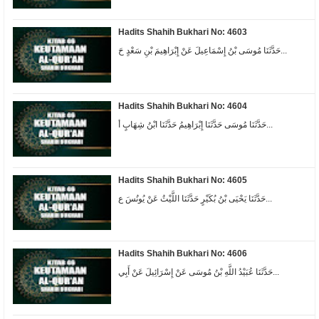
Hadits Shahih Bukhari No: 4603
حَدَّثَنَا مُوسَى بْنُ إِسْمَاعِيلَ عَنْ إِبْرَاهِيمَ بْنِ سَعْدٍ حَ...
Hadits Shahih Bukhari No: 4604
حَدَّثَنَا مُوسَى حَدَّثَنَا إِبْرَاهِيمُ حَدَّثَنَا ابْنُ شِهَابٍ أ...
Hadits Shahih Bukhari No: 4605
حَدَّثَنَا يَحْيَى بْنُ بُكَيْرٍ حَدَّثَنَا اللَّيْثُ عَنْ يُونُسَ ع...
Hadits Shahih Bukhari No: 4606
حَدَّثَنَا عُبَيْدُ اللَّهِ بْنُ مُوسَى عَنْ إِسْرَائِيلَ عَنْ أَبِي...