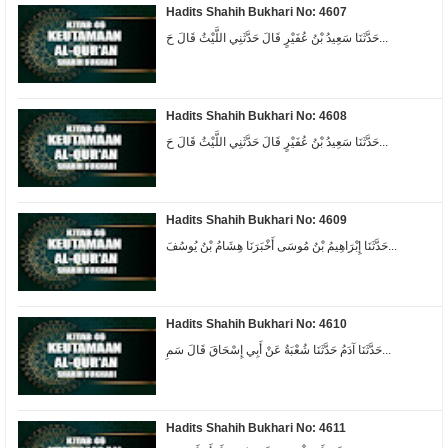
Hadits Shahih Bukhari No: 4607
حَدَّثَنَا سَعِيدُ بْنُ عُفَيْرٍ قَالَ حَدَّثَنِي اللَّيْثُ قَالَ حَ...
Hadits Shahih Bukhari No: 4608
حَدَّثَنَا سَعِيدُ بْنُ عُفَيْرٍ قَالَ حَدَّثَنِي اللَّيْثُ قَالَ حَ...
Hadits Shahih Bukhari No: 4609
حَدَّثَنَا إِبْرَاهِيمُ بْنُ مُوسَى أَخْبَرَنَا هِشَامُ بْنُ يُوسُفَ...
Hadits Shahih Bukhari No: 4610
حَدَّثَنَا آدَمُ حَدَّثَنَا شُعْبَةُ عَنْ أَبِي إِسْحَاقَ قَالَ سَمِ...
Hadits Shahih Bukhari No: 4611