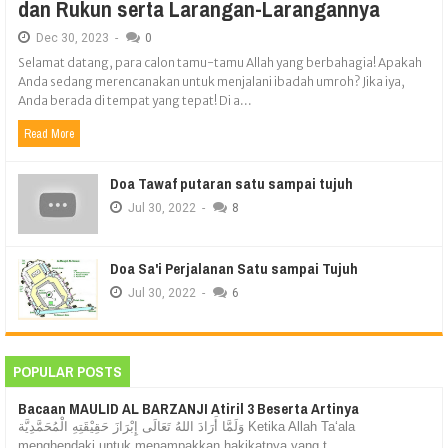
dan Rukun serta Larangan-Larangannya
Dec
30,
2023
-
0
Selamat datang, para calon tamu-tamu Allah yang berbahagia! Apakah
Anda sedang merencanakan untuk menjalani ibadah umroh? Jika iya,
Anda berada di tempat yang tepat! Di a...
Read More
Doa Tawaf putaran satu sampai tujuh
Jul
30,
2022
-
8
Doa Sa'i Perjalanan Satu sampai Tujuh
Jul
30,
2022
-
6
POPULAR POSTS
Bacaan MAULID AL BARZANJI Atiril 3 Beserta Artinya
وَلَمَّا أَرَادَ اللهُ تَعَالَى إِبْرَازَ حَقِيْقَتِهِ الْمُحَمَّدِيَّة Ketika Allah Ta‘ala
menghendaki untuk menampakkan hakikatnya yang t...