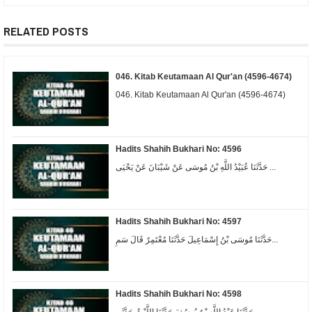
RELATED POSTS
046. Kitab Keutamaan Al Qur'an (4596-4674)
046. Kitab Keutamaan Al Qur'an (4596-4674)
Hadits Shahih Bukhari No: 4596
حَدَّثَنَا عُبَيْدُ اللَّهِ بْنُ مُوسَى عَنْ شَيْبَانَ عَنْ يَحْيَى ...
Hadits Shahih Bukhari No: 4597
حَدَّثَنَا مُوسَى بْنُ إِسْمَاعِيلَ حَدَّثَنَا مُعْتَمِرٌ قَالَ سَمِ...
Hadits Shahih Bukhari No: 4598
حَدَّثَنَا عَبْدُ اللَّهِ بْنُ يُوسُفَ حَدَّثَنَا اللَّيْثُ حَدَّثَن...