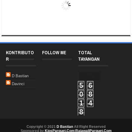
KONTRIBUTO
FOLLOW ME
TOTAL
R
TAYANGAN
D Bastian
5
6
Davinci
0
8
1
4
8
Copyright © 2021
D Bastian
All Right Reserved
Sponsored by
KiosParquet.Com
|
RajawaliParquet.Com