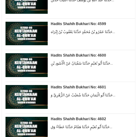
Hadits Shahih Bukhari No: 4599
حَدَّثَنَا عَمْرُو بْنُ مُحَمَّدٍ حَدَّثَنَا يَعْقُوبُ بْنُ إِبْرَاه...
Hadits Shahih Bukhari No: 4600
حَدَّثَنَا أَبُو نُعَيْمٍ حَدَّثَنَا سُفْيَانُ عَنْ الْأَسْوَدِ بْنِ...
Hadits Shahih Bukhari No: 4601
حَدَّثَنَا أَبُو الْيَمَانِ حَدَّثَنَا شُعَيْبٌ عَنْ الزُّهْرِيِّ وَ...
Hadits Shahih Bukhari No: 4602
حَدَّثَنَا أَبُو نُعَيْمٍ حَدَّثَنَا هَمَّامٌ حَدَّثَنَا عَطَاءٌ وَق...