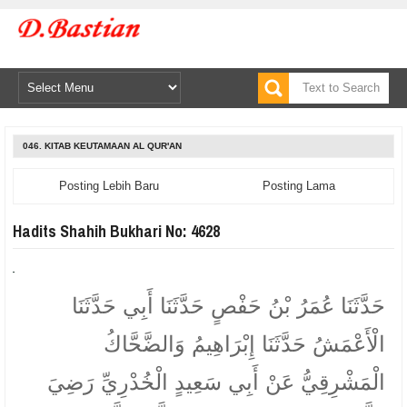
046. KITAB KEUTAMAAN AL QUR'AN
Posting Lebih Baru
Posting Lama
Hadits Shahih Bukhari No: 4628
حَدَّثَنَا عُمَرُ بْنُ حَفْصٍ حَدَّثَنَا أَبِي حَدَّثَنَا
الْأَعْمَشُ حَدَّثَنَا إِبْرَاهِيمُ وَالضَّحَّاكُ
الْمَشْرِقِيُّ عَنْ أَبِي سَعِيدٍ الْخُدْرِيِّ رَضِيَ