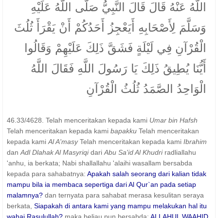
اللَّهُ عَنْهُ قَالَ قَالَ النَّبِيُّ صَلَّى اللَّهُ عَلَيْهِ
وَسَلَّمَ لِأَصْحَابِهِ أَيَعْجِزُ أَحَدُكُمْ أَنْ يَقْرَأَ ثُلُثَ
الْقُرْآنِ فِي لَيْلَةٍ فَشَقَّ ذَلِكَ عَلَيْهِمْ وَقَالُوا
أَيُّنَا يُطِيقُ ذَلِكَ يَا رَسُولَ اللَّهِ فَقَالَ اللَّهُ
الْوَاحِدُ الصَّمَدُ ثُلُثُ الْقُرْآنِ
46.33/4628. Telah menceritakan kepada kami
Umar bin Hafsh
Telah menceritakan kepada kami
bapakku
Telah menceritakan
kepada kami
Al A'masy
Telah menceritakan kepada kami
Ibrahim
dan
Adl Dlahak Al Masyriqi
dari
Abu Sa'id Al Khudri
radliallahu
'anhu, ia berkata; Nabi shallallahu 'alaihi wasallam bersabda
kepada para sahabatnya:
Apakah salah seorang dari kalian tidak
mampu bila ia membaca sepertiga dari Al Qur`an pada setiap
malamnya?
dan ternyata para sahabat merasa kesulitan seraya
berkata,
Siapakah di antara kami yang mampu melakukan hal itu
wahai Rasulullah?
maka beliau pun bersabda:
ALLAHUL WAAHID