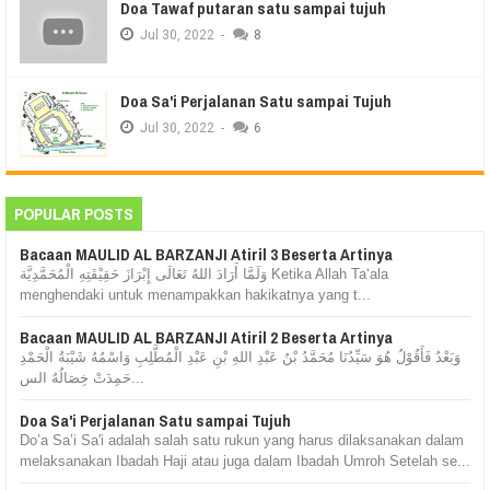
Doa Tawaf putaran satu sampai tujuh
Jul
30,
2022
-
8
Doa Sa'i Perjalanan Satu sampai Tujuh
Jul
30,
2022
-
6
POPULAR POSTS
Bacaan MAULID AL BARZANJI Atiril 3 Beserta Artinya
وَلَمَّا أَرَادَ اللهُ تَعَالَى إِبْرَازَ حَقِيْقَتِهِ الْمُحَمَّدِيَّة Ketika Allah Ta‘ala
menghendaki untuk menampakkan hakikatnya yang t...
Bacaan MAULID AL BARZANJI Atiril 2 Beserta Artinya
وَبَعْدُ فَأَقُوْلُ هُوَ سَيِّدُنَا مُحَمَّدُ بْنُ عَبْدِ اللهِ بْنِ عَبْدِ الْمُطَّلِبِ وَاسْمُهُ شَيْبَةُ الْحَمْدِ
حَمِدَتْ خِصَالُهُ الس...
Doa Sa'i Perjalanan Satu sampai Tujuh
Do’a Sa’i Sa'i adalah salah satu rukun yang harus dilaksanakan dalam
melaksanakan Ibadah Haji atau juga dalam Ibadah Umroh Setelah se...