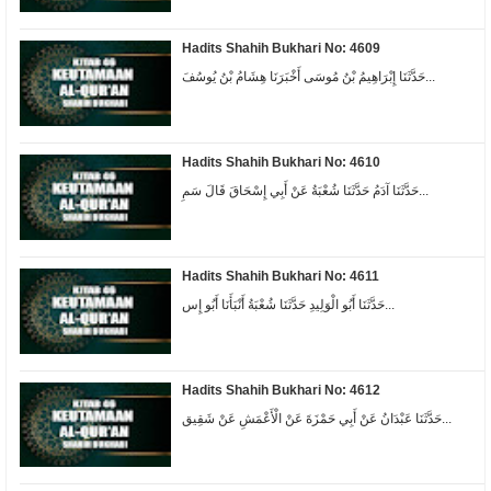
Hadits Shahih Bukhari No: 4609
حَدَّثَنَا إِبْرَاهِيمُ بْنُ مُوسَى أَخْبَرَنَا هِشَامُ بْنُ يُوسُفَ...
Hadits Shahih Bukhari No: 4610
حَدَّثَنَا آدَمُ حَدَّثَنَا شُعْبَةُ عَنْ أَبِي إِسْحَاقَ قَالَ سَمِ...
Hadits Shahih Bukhari No: 4611
حَدَّثَنَا أَبُو الْوَلِيدِ حَدَّثَنَا شُعْبَةُ أَنْبَأَنَا أَبُو إِس...
Hadits Shahih Bukhari No: 4612
حَدَّثَنَا عَبْدَانُ عَنْ أَبِي حَمْزَةَ عَنْ الْأَعْمَشِ عَنْ شَقِيق...