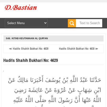
046. KITAB KEUTAMAAN AL QUR'AN
≪ Hadits Shahih Bukhari No: 4628
Hadits Shahih Bukhari No: 4630 ≫
Hadits Shahih Bukhari No: 4629
حَدَّثَنَا عَبْدُ اللَّهِ بْنُ يُوسُفَ أَخْبَرَنَا مَالِكٌ عَنْ
ابْنِ شِهَابٍ عَنْ عُرْوَةَ عَنْ عَائِشَةَ رَضِيَ
اللَّهُ عَنْهَا أَنَّ رَسُولَ اللَّهِ صَلَّى اللَّهُ عَلَيْهِ