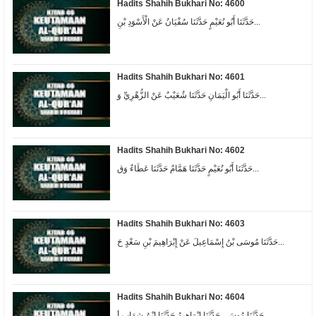
Hadits Shahih Bukhari No: 4600
حَدَّثَنَا أَبُو نُعَيْمٍ حَدَّثَنَا سُفْيَانُ عَنْ الْأَسْوَدِ بْنِ...
Hadits Shahih Bukhari No: 4601
حَدَّثَنَا أَبُو الْيَمَانِ حَدَّثَنَا شُعَيْبٌ عَنْ الزُّهْرِيِّ وَ...
Hadits Shahih Bukhari No: 4602
حَدَّثَنَا أَبُو نُعَيْمٍ حَدَّثَنَا هَمَّامٌ حَدَّثَنَا عَطَاءٌ وَق...
Hadits Shahih Bukhari No: 4603
حَدَّثَنَا مُوسَى بْنُ إِسْمَاعِيلَ عَنْ إِبْرَاهِيمَ بْنِ سَعْدٍ حَ...
Hadits Shahih Bukhari No: 4604
حَدَّثَنَا مُوسَى حَدَّثَنَا إِبْرَاهِيمُ حَدَّثَنَا ابْنُ شِهَابٍ أ...