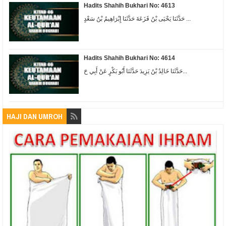
Hadits Shahih Bukhari No: 4613
حَدَّثَنَا يَحْيَى بْنُ قَزَعَةَ حَدَّثَنَا إِبْرَاهِيمُ بْنُ سَعْدٍ ...
Hadits Shahih Bukhari No: 4614
حَدَّثَنَا خَالِدُ بْنُ يَزِيدَ حَدَّثَنَا أَبُو بَكْرٍ عَنْ أَبِي حَ...
HAJI DAN UMROH