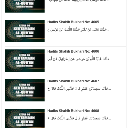
Hadits Shahih Bukhari No: 4605
حَدَّثَنَا يَحْيَى بْنُ بُكَيْرٍ حَدَّثَنَا اللَّيْثُ عَنْ يُونُسَ ع...
Hadits Shahih Bukhari No: 4606
حَدَّثَنَا عُبَيْدُ اللَّهِ بْنُ مُوسَى عَنْ إِسْرَائِيلَ عَنْ أَبِي...
Hadits Shahih Bukhari No: 4607
حَدَّثَنَا سَعِيدُ بْنُ عُفَيْرٍ قَالَ حَدَّثَنِي اللَّيْثُ قَالَ حَ...
Hadits Shahih Bukhari No: 4608
حَدَّثَنَا سَعِيدُ بْنُ عُفَيْرٍ قَالَ حَدَّثَنِي اللَّيْثُ قَالَ حَ...