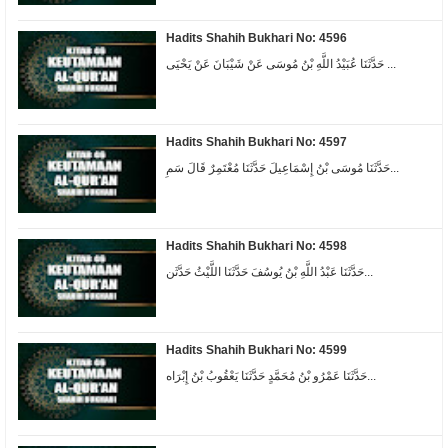
Hadits Shahih Bukhari No: 4596
حَدَّثَنَا عُبَيْدُ اللَّهِ بْنُ مُوسَى عَنْ شَيْبَانَ عَنْ يَحْيَى ...
Hadits Shahih Bukhari No: 4597
حَدَّثَنَا مُوسَى بْنُ إِسْمَاعِيلَ حَدَّثَنَا مُعْتَمِرٌ قَالَ سَمِ...
Hadits Shahih Bukhari No: 4598
حَدَّثَنَا عَبْدُ اللَّهِ بْنُ يُوسُفَ حَدَّثَنَا اللَّيْثُ حَدَّثَن...
Hadits Shahih Bukhari No: 4599
حَدَّثَنَا عَمْرُو بْنُ مُحَمَّدٍ حَدَّثَنَا يَعْقُوبُ بْنُ إِبْرَاه...