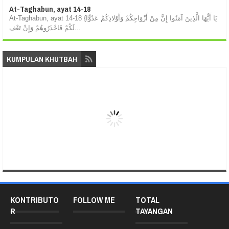
At-Taghabun, ayat 14-18
At-Taghabun, ayat 14-18 {يَا أَيُّهَا الَّذِينَ آمَنُوا إِنَّ مِنْ أَزْوَاجِكُمْ وَأَوْلادِكُمْ عَدُوًّا
لَكُمْ فَاحْذَرُوهُمْ وَإِنْ تَعْف...
KUMPULAN KHUTBAH
KONTRIBUTO
FOLLOW ME
TOTAL
R
TAYANGAN