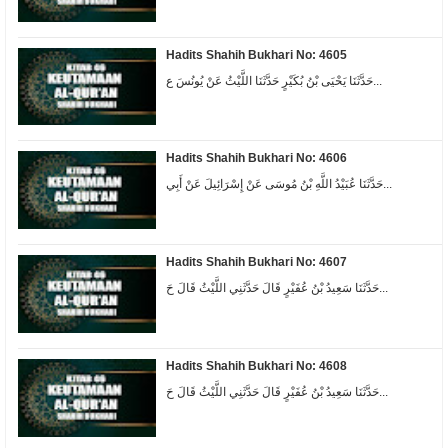
Hadits Shahih Bukhari No: 4605
حَدَّثَنَا يَحْيَى بْنُ بُكَيْرٍ حَدَّثَنَا اللَّيْثُ عَنْ يُونُسَ ع...
Hadits Shahih Bukhari No: 4606
حَدَّثَنَا عُبَيْدُ اللَّهِ بْنُ مُوسَى عَنْ إِسْرَائِيلَ عَنْ أَبِي...
Hadits Shahih Bukhari No: 4607
حَدَّثَنَا سَعِيدُ بْنُ عُفَيْرٍ قَالَ حَدَّثَنِي اللَّيْثُ قَالَ حَ...
Hadits Shahih Bukhari No: 4608
حَدَّثَنَا سَعِيدُ بْنُ عُفَيْرٍ قَالَ حَدَّثَنِي اللَّيْثُ قَالَ حَ...