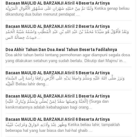
Bacaan MAULID AL BARZANJI Atiril 4 Beserta Artinya
وَلَمَّا تَمَّ مِنْ حَمْلِهِ شَهْرَانِ عَلَى مَشْهُوْرِ الْأَقْوَالِ الْمَرْوِيَّة Ketika genap beliau
dikandung dua bulan menurut pendapat ...
Bacaan MAULID AL BARZANJI Atiril 2 Beserta Artinya
وَبَعْدُ فَأَقُوْلُ هُوَ سَيِّدُنَا مُحَمَّدُ بْنُ عَبْدِ اللهِ بْنِ عَبْدِ الْمُطَّلِبِ وَاسْمُهُ شَيْبَةُ الْحَمْدِ
حَمِدَتْ خِصَالُهُ الس...
Doa Akhir Tahun Dan Doa Awal Tahun Beserta Fadilahnya
Doa akhir tahun berisi tentang permohonan agar diampuni segala dosa
yang dilakukan setahun yang sudah berlalu. Dikutip dari Majmu' in...
Bacaan MAULID AL BARZANJI Atiril 5 Beserta Artinya
وَبَرَزَ صَلَّى اللهُ عَلَيْهِ وَسَلَّمَ وَاضِعًا يَدَيْهِ عَلَى الْأَرْضِ رَافِعًا رَأْسَهُ إِلَى السَّمَاءِ
الْعَلِيَّة Beliau lahir deng...
Bacaan MAULID AL BARZANJI Atiril 1 Beserta Artinya
{اَلْجَنَّةُ وَنَعِيمُهَا سَعْدٌ لِمَنْ يُصَلِّي وَيُسَلِّمُ وَيُبَارِكُ عَلَيْه} {Surga dan
kenikmatannya adalah kebahagiaan bagi orang...
Bacaan MAULID AL BARZANJI Atiril 6 Beserta Artinya
وَظَهَرَ عِنْدَ وِلَادَتِهِ خَوَارِقُ وَغَرَائِبُ غَيْبِيَّة Ketika beliau lahir, tampaklah
beberapa hal yang luar biasa dan hal-hal ghaib ...