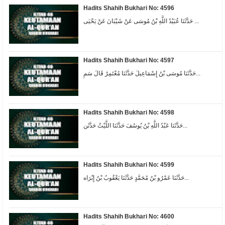
Hadits Shahih Bukhari No: 4596
حَدَّثَنَا عُبَيْدُ اللَّهِ بْنُ مُوسَى عَنْ شَيْبَانَ عَنْ يَحْيَى ...
Hadits Shahih Bukhari No: 4597
حَدَّثَنَا مُوسَى بْنُ إِسْمَاعِيلَ حَدَّثَنَا مُعْتَمِرٌ قَالَ سَمِ...
Hadits Shahih Bukhari No: 4598
حَدَّثَنَا عَبْدُ اللَّهِ بْنُ يُوسُفَ حَدَّثَنَا اللَّيْثُ حَدَّثَن...
Hadits Shahih Bukhari No: 4599
حَدَّثَنَا عَمْرُو بْنُ مُحَمَّدٍ حَدَّثَنَا يَعْقُوبُ بْنُ إِبْرَاه...
Hadits Shahih Bukhari No: 4600