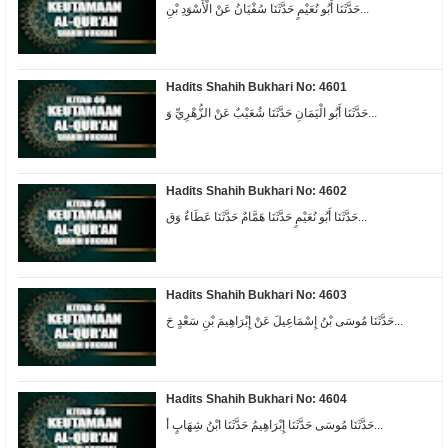
حَدَّثَنَا أَبُو نُعَيْمٍ حَدَّثَنَا سُفْيَانُ عَنْ الْأَسْوَدِ بْنِ...
Hadits Shahih Bukhari No: 4601
حَدَّثَنَا أَبُو الْيَمَانِ حَدَّثَنَا شُعَيْبٌ عَنْ الزُّهْرِيِّ وَ...
Hadits Shahih Bukhari No: 4602
حَدَّثَنَا أَبُو نُعَيْمٍ حَدَّثَنَا هَمَّامٌ حَدَّثَنَا عَطَاءٌ وَق...
Hadits Shahih Bukhari No: 4603
حَدَّثَنَا مُوسَى بْنُ إِسْمَاعِيلَ عَنْ إِبْرَاهِيمَ بْنِ سَعْدٍ حَ...
Hadits Shahih Bukhari No: 4604
حَدَّثَنَا مُوسَى حَدَّثَنَا إِبْرَاهِيمُ حَدَّثَنَا ابْنُ شِهَابٍ أ...