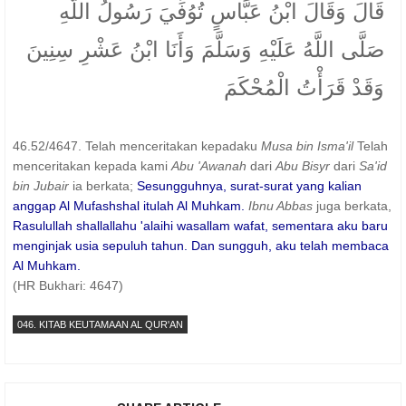
قَالَ وَقَالَ ابْنُ عَبَّاسٍ تُوُفِّيَ رَسُولُ اللَّهِ
صَلَّى اللَّهُ عَلَيْهِ وَسَلَّمَ وَأَنَا ابْنُ عَشْرِ سِنِينَ
وَقَدْ قَرَأْتُ الْمُحْكَمَ
46.52/4647. Telah menceritakan kepadaku
Musa bin Isma'il
Telah
menceritakan kepada kami
Abu 'Awanah
dari
Abu Bisyr
dari
Sa'id
bin Jubair
ia berkata;
Sesungguhnya, surat-surat yang kalian
anggap Al Mufashshal itulah Al Muhkam.
Ibnu Abbas
juga berkata,
Rasulullah shallallahu 'alaihi wasallam wafat, sementara aku baru
menginjak usia sepuluh tahun. Dan sungguh, aku telah membaca
Al Muhkam.
(HR Bukhari: 4647)
046. KITAB KEUTAMAAN AL QUR'AN