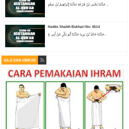
حَدَّثَنَا يَحْيَى بْنُ قَزَعَةَ حَدَّثَنَا إِبْرَاهِيمُ بْنُ سَعْدٍ ...
Hadits Shahih Bukhari No: 4614
حَدَّثَنَا خَالِدُ بْنُ يَزِيدَ حَدَّثَنَا أَبُو بَكْرٍ عَنْ أَبِي حَ...
HAJI DAN UMROH