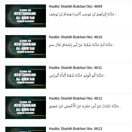
Hadits Shahih Bukhari No: 4609
حَدَّثَنَا إِبْرَاهِيمُ بْنُ مُوسَى أَخْبَرَنَا هِشَامُ بْنُ يُوسُفَ...
Hadits Shahih Bukhari No: 4610
حَدَّثَنَا آدَمُ حَدَّثَنَا شُعْبَةُ عَنْ أَبِي إِسْحَاقَ قَالَ سَمِ...
Hadits Shahih Bukhari No: 4611
حَدَّثَنَا أَبُو الْوَلِيدِ حَدَّثَنَا شُعْبَةُ أَنْبَأَنَا أَبُو إِس...
Hadits Shahih Bukhari No: 4612
حَدَّثَنَا عَبْدَانُ عَنْ أَبِي حَمْزَةَ عَنْ الْأَعْمَشِ عَنْ شَقِيق...
Hadits Shahih Bukhari No: 4613