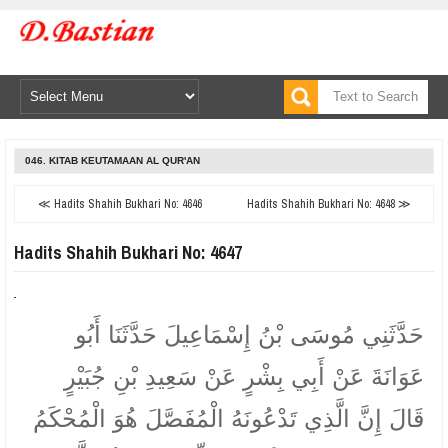
046. KITAB KEUTAMAAN AL QUR'AN
≪ Hadits Shahih Bukhari No: 4646
Hadits Shahih Bukhari No: 4648 ≫
Hadits Shahih Bukhari No: 4647
حَدَّثَنِي مُوسَى بْنُ إِسْمَاعِيلَ حَدَّثَنَا أَبُو
عَوَانَةَ عَنْ أَبِي بِشْرٍ عَنْ سَعِيدِ بْنِ جُبَيْرٍ
قَالَ إِنَّ الَّذِي تَدْعُونَهُ الْمُفَصَّلَ هُوَ الْمُحْكَمُ