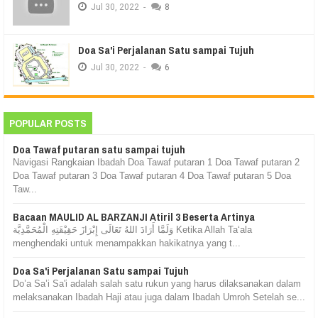
Jul
30,
2022
-
8
Doa Sa'i Perjalanan Satu sampai Tujuh
Jul
30,
2022
-
6
POPULAR POSTS
Doa Tawaf putaran satu sampai tujuh
Navigasi Rangkaian Ibadah Doa Tawaf putaran 1 Doa Tawaf putaran 2
Doa Tawaf putaran 3 Doa Tawaf putaran 4 Doa Tawaf putaran 5 Doa
Taw...
Bacaan MAULID AL BARZANJI Atiril 3 Beserta Artinya
وَلَمَّا أَرَادَ اللهُ تَعَالَى إِبْرَازَ حَقِيْقَتِهِ الْمُحَمَّدِيَّة Ketika Allah Ta‘ala
menghendaki untuk menampakkan hakikatnya yang t...
Doa Sa'i Perjalanan Satu sampai Tujuh
Do’a Sa’i Sa'i adalah salah satu rukun yang harus dilaksanakan dalam
melaksanakan Ibadah Haji atau juga dalam Ibadah Umroh Setelah se...