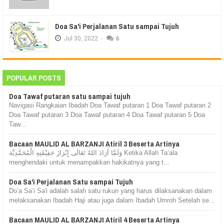
Doa Sa'i Perjalanan Satu sampai Tujuh
Jul
30,
2022
-
6
POPULAR POSTS
Doa Tawaf putaran satu sampai tujuh
Navigasi Rangkaian Ibadah Doa Tawaf putaran 1 Doa Tawaf putaran 2
Doa Tawaf putaran 3 Doa Tawaf putaran 4 Doa Tawaf putaran 5 Doa
Taw...
Bacaan MAULID AL BARZANJI Atiril 3 Beserta Artinya
وَلَمَّا أَرَادَ اللهُ تَعَالَى إِبْرَازَ حَقِيْقَتِهِ الْمُحَمَّدِيَّة Ketika Allah Ta‘ala
menghendaki untuk menampakkan hakikatnya yang t...
Doa Sa'i Perjalanan Satu sampai Tujuh
Do’a Sa’i Sa'i adalah salah satu rukun yang harus dilaksanakan dalam
melaksanakan Ibadah Haji atau juga dalam Ibadah Umroh Setelah se...
Bacaan MAULID AL BARZANJI Atiril 4 Beserta Artinya