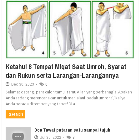
Ketahui 8 Tempat Miqat Saat Umroh, Syarat
dan Rukun serta Larangan-Larangannya
Dec
30,
2023
-
0
Selamat datang, para calon tamu-tamu Allah yang berbahagia! Apakah
Anda sedang merencanakan untuk menjalani ibadah umroh? Jika iya,
Anda berada di tempat yang tepat! Di a...
Read More
Doa Tawaf putaran satu sampai tujuh
Jul
30,
2022
-
8