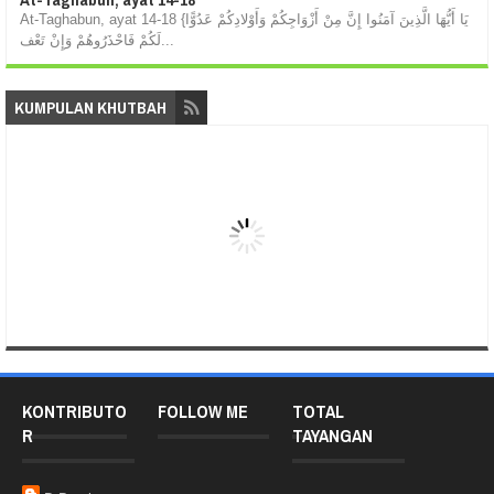
At-Taghabun, ayat 14-18 {يَا أَيُّهَا الَّذِينَ آمَنُوا إِنَّ مِنْ أَزْوَاجِكُمْ وَأَوْلادِكُمْ عَدُوًّا
لَكُمْ فَاحْذَرُوهُمْ وَإِنْ تَعْف...
KUMPULAN KHUTBAH
KONTRIBUTO
FOLLOW ME
TOTAL
R
TAYANGAN