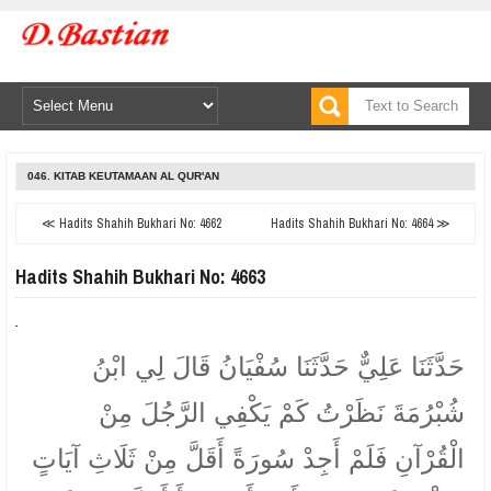
046. KITAB KEUTAMAAN AL QUR'AN
≪ Hadits Shahih Bukhari No: 4662
Hadits Shahih Bukhari No: 4664 ≫
Hadits Shahih Bukhari No: 4663
حَدَّثَنَا عَلِيٌّ حَدَّثَنَا سُفْيَانُ قَالَ لِي ابْنُ
شُبْرُمَةَ نَظَرْتُ كَمْ يَكْفِي الرَّجُلَ مِنْ
الْقُرْآنِ فَلَمْ أَجِدْ سُورَةً أَقَلَّ مِنْ ثَلَاثِ آيَاتٍ