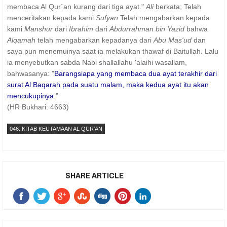
membaca Al Qur`an kurang dari tiga ayat."
Ali
berkata; Telah
menceritakan kepada kami
Sufyan
Telah mengabarkan kepada
kami
Manshur
dari
Ibrahim
dari
Abdurrahman bin Yazid
bahwa
Alqamah
telah mengabarkan kepadanya dari
Abu Mas'ud
dan
saya pun menemuinya saat ia melakukan thawaf di Baitullah. Lalu
ia menyebutkan sabda Nabi shallallahu 'alaihi wasallam,
bahwasanya: "
Barangsiapa yang membaca dua ayat terakhir dari
surat Al Baqarah pada suatu malam, maka kedua ayat itu akan
mencukupinya.
"
(HR Bukhari: 4663)
046. KITAB KEUTAMAAN AL QUR'AN
SHARE ARTICLE