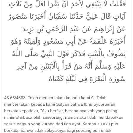
فَقُلْتُ لَا يَنْبَغِي لِأَحَدٍ أَنْ يَقْرَأَ أَقَلَّ مِنْ ثَلَاثِ
آيَاتٍ قَالَ عَلِيٌّ حَدَّثَنَا سُفْيَانُ أَخْبَرَنَا مَنْصُورٌ
عَنْ إِبْرَاهِيمَ عَنْ عَبْدِ الرَّحْمَنِ بْنِ يَزِيدَ
أَخْبَرَهُ عَلْقَمَةُ عَنْ أَبِي مَسْعُودٍ وَلَقِيتُهُ وَهُوَ
يَطُوفُ بِالْبَيْتِ فَذَكَرَ قَوْلَ النَّبِيِّ صَلَّى اللَّهُ
عَلَيْهِ وَسَلَّمَ أَنَّهُ مَنْ قَرَأَ بِالْآيَتَيْنِ مِنْ آخِرِ
سُورَةِ الْبَقَرَةِ فِي لَيْلَةٍ كَفَتَاهُ
46.68/4663. Telah menceritakan kepada kami Ali Telah
menceritakan kepada kami Sufyan bahwa Ibnu Syubrumah
berkata kepadaku, "Aku berfikir, berapa ayatkah yang paling
minimal dibaca oleh seseorang, namun aku tidak mendapatkan
satu suratpun yang kurang dari tiga ayat. Karena itu aku pun
berkata, bahwa tidak selayaknya bagi seorang pun untuk