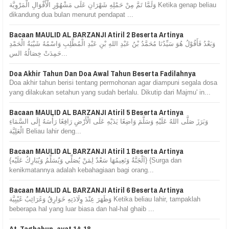
وَلَمَّا تَمَّ مِنْ حَمْلِهِ شَهْرَانِ عَلَى مَشْهُوْرِ الْأَقْوَالِ الْمَرْوِيَّة Ketika genap beliau
dikandung dua bulan menurut pendapat ...
Bacaan MAULID AL BARZANJI Atiril 2 Beserta Artinya
وَبَعْدُ فَأَقُوْلُ هُوَ سَيِّدُنَا مُحَمَّدُ بْنُ عَبْدِ اللهِ بْنِ عَبْدِ الْمُطَّلِبِ وَاسْمُهُ شَيْبَةُ الْحَمْدِ
حَمِدَتْ خِصَالُهُ الس...
Doa Akhir Tahun Dan Doa Awal Tahun Beserta Fadilahnya
Doa akhir tahun berisi tentang permohonan agar diampuni segala dosa
yang dilakukan setahun yang sudah berlalu. Dikutip dari Majmu' in...
Bacaan MAULID AL BARZANJI Atiril 5 Beserta Artinya
وَبَرَزَ صَلَّى اللهُ عَلَيْهِ وَسَلَّمَ وَاضِعًا يَدَيْهِ عَلَى الْأَرْضِ رَافِعًا رَأْسَهُ إِلَى السَّمَاءِ
الْعَلِيَّة Beliau lahir deng...
Bacaan MAULID AL BARZANJI Atiril 1 Beserta Artinya
{اَلْجَنَّةُ وَنَعِيمُهَا سَعْدٌ لِمَنْ يُصَلِّي وَيُسَلِّمُ وَيُبَارِكُ عَلَيْه} {Surga dan
kenikmatannya adalah kebahagiaan bagi orang...
Bacaan MAULID AL BARZANJI Atiril 6 Beserta Artinya
وَظَهَرَ عِنْدَ وِلَادَتِهِ خَوَارِقُ وَغَرَائِبُ غَيْبِيَّة Ketika beliau lahir, tampaklah
beberapa hal yang luar biasa dan hal-hal ghaib ...
At-Taghabun, ayat 14-18