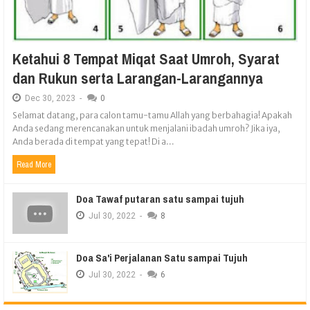
Ketahui 8 Tempat Miqat Saat Umroh, Syarat
dan Rukun serta Larangan-Larangannya
Dec
30,
2023
-
0
Selamat datang, para calon tamu-tamu Allah yang berbahagia! Apakah
Anda sedang merencanakan untuk menjalani ibadah umroh? Jika iya,
Anda berada di tempat yang tepat! Di a...
Read More
Doa Tawaf putaran satu sampai tujuh
Jul
30,
2022
-
8
Doa Sa'i Perjalanan Satu sampai Tujuh
Jul
30,
2022
-
6