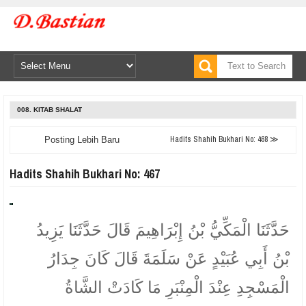
008. KITAB SHALAT
Hadits Shahih Bukhari No: 468 ≫
Posting Lebih Baru
Hadits Shahih Bukhari No: 467
حَدَّثَنَا الْمَكِّيُّ بْنُ إِبْرَاهِيمَ قَالَ حَدَّثَنَا يَزِيدُ
بْنُ أَبِي عُبَيْدٍ عَنْ سَلَمَةَ قَالَ كَانَ جِدَارُ
الْمَسْجِدِ عِنْدَ الْمِنْبَرِ مَا كَادَتْ الشَّاةُ