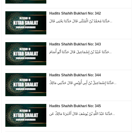
Hadits Shahih Bukhari No: 342
حَدَّثَنَا مُحَمَّدُ بْنُ الْمُثَنَّى قَالَ حَدَّثَنَا يَحْيَى قَالَ...
Hadits Shahih Bukhari No: 343
حَدَّثَنَا عُبَيْدُ بْنُ إِسْمَاعِيلَ قَالَ حَدَّثَنَا أَبُو أُسَامَ...
Hadits Shahih Bukhari No: 344
حَدَّثَنَا إِسْمَاعِيلُ بْنُ أَبِي أُوَيْسٍ قَالَ حَدَّثَنِي مَالِكُ...
Hadits Shahih Bukhari No: 345
حَدَّثَنَا عَبْدُ اللَّهِ بْنُ يُوسُفَ قَالَ أَخْبَرَنَا مَالِكٌ عَن...