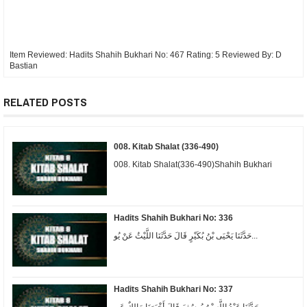
Item Reviewed:
Hadits Shahih Bukhari No: 467
Rating:
5
Reviewed By:
D
Bastian
RELATED POSTS
008. Kitab Shalat (336-490)
008. Kitab Shalat(336-490)Shahih Bukhari
Hadits Shahih Bukhari No: 336
حَدَّثَنَا يَحْيَى بْنُ بُكَيْرٍ قَالَ حَدَّثَنَا اللَّيْثُ عَنْ يُو...
Hadits Shahih Bukhari No: 337
حَدَّثَنَا عَبْدُ اللَّهِ بْنُ يُوسُفَ قَالَ أَخْبَرَنَا مَالِكٌ عَن...