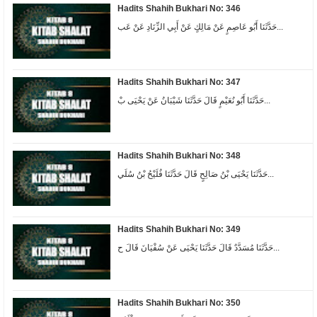
Hadits Shahih Bukhari No: 346
حَدَّثَنَا أَبُو عَاصِمٍ عَنْ مَالِكٍ عَنْ أَبِي الزِّنَادِ عَنْ عَب...
Hadits Shahih Bukhari No: 347
حَدَّثَنَا أَبُو نُعَيْمٍ قَالَ حَدَّثَنَا شَيْبَانُ عَنْ يَحْيَى بْ...
Hadits Shahih Bukhari No: 348
حَدَّثَنَا يَحْيَى بْنُ صَالِحٍ قَالَ حَدَّثَنَا فُلَيْحُ بْنُ سُلَي...
Hadits Shahih Bukhari No: 349
حَدَّثَنَا مُسَدَّدٌ قَالَ حَدَّثَنَا يَحْيَى عَنْ سُفْيَانَ قَالَ ح...
Hadits Shahih Bukhari No: 350