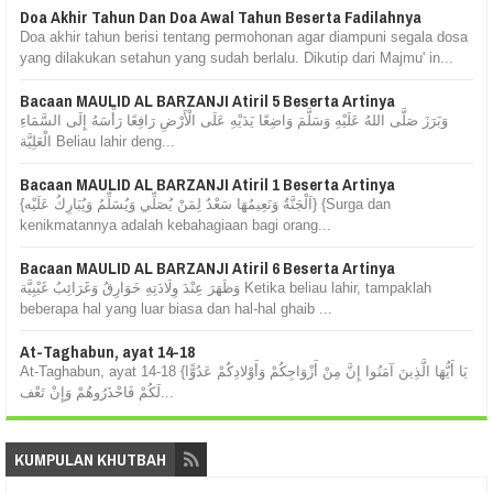
Doa Akhir Tahun Dan Doa Awal Tahun Beserta Fadilahnya
Doa akhir tahun berisi tentang permohonan agar diampuni segala dosa
yang dilakukan setahun yang sudah berlalu. Dikutip dari Majmu' in...
Bacaan MAULID AL BARZANJI Atiril 5 Beserta Artinya
وَبَرَزَ صَلَّى اللهُ عَلَيْهِ وَسَلَّمَ وَاضِعًا يَدَيْهِ عَلَى الْأَرْضِ رَافِعًا رَأْسَهُ إِلَى السَّمَاءِ
الْعَلِيَّة Beliau lahir deng...
Bacaan MAULID AL BARZANJI Atiril 1 Beserta Artinya
{اَلْجَنَّةُ وَنَعِيمُهَا سَعْدٌ لِمَنْ يُصَلِّي وَيُسَلِّمُ وَيُبَارِكُ عَلَيْه} {Surga dan
kenikmatannya adalah kebahagiaan bagi orang...
Bacaan MAULID AL BARZANJI Atiril 6 Beserta Artinya
وَظَهَرَ عِنْدَ وِلَادَتِهِ خَوَارِقُ وَغَرَائِبُ غَيْبِيَّة Ketika beliau lahir, tampaklah
beberapa hal yang luar biasa dan hal-hal ghaib ...
At-Taghabun, ayat 14-18
At-Taghabun, ayat 14-18 {يَا أَيُّهَا الَّذِينَ آمَنُوا إِنَّ مِنْ أَزْوَاجِكُمْ وَأَوْلادِكُمْ عَدُوًّا
لَكُمْ فَاحْذَرُوهُمْ وَإِنْ تَعْف...
KUMPULAN KHUTBAH