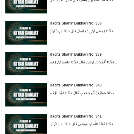
Hadits Shahih Bukhari No: 338
حَدَّثَنَا مُوسَى بْنُ إِسْمَاعِيلَ قَالَ حَدَّثَنَا يَزِيدُ بْنُ إِ...
Hadits Shahih Bukhari No: 339
حَدَّثَنَا أَحْمَدُ بْنُ يُونُسَ قَالَ حَدَّثَنَا عَاصِمُ بْنُ مُحَم...
Hadits Shahih Bukhari No: 340
حَدَّثَنَا مُطَرِّفٌ أَبُو مُصْعَبٍ قَالَ حَدَّثَنَا عَبْدُ الرَّحْم...
Hadits Shahih Bukhari No: 341
حَدَّثَنَا عُبَيْدُ اللَّهِ بْنُ مُوسَى قَالَ حَدَّثَنَا هِشَامُ بْن...