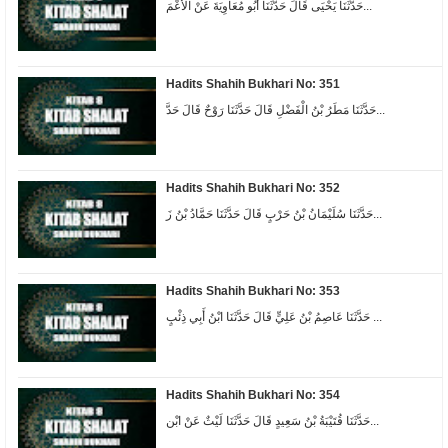
حَدَّثَنَا يَحْيَى قَالَ حَدَّثَنَا أَبُو مُعَاوِيَةَ عَنْ الْأَعْمَ...
Hadits Shahih Bukhari No: 351
حَدَّثَنَا مَطَرُ بْنُ الْفَضْلِ قَالَ حَدَّثَنَا رَوْحٌ قَالَ حَدَّ...
Hadits Shahih Bukhari No: 352
حَدَّثَنَا سُلَيْمَانُ بْنُ حَرْبٍ قَالَ حَدَّثَنَا حَمَّادُ بْنُ زَ...
Hadits Shahih Bukhari No: 353
حَدَّثَنَا عَاصِمُ بْنُ عَلِيٍّ قَالَ حَدَّثَنَا ابْنُ أَبِي ذِئْبٍ ...
Hadits Shahih Bukhari No: 354
حَدَّثَنَا قُتَيْبَةُ بْنُ سَعِيدٍ قَالَ حَدَّثَنَا لَيْثٌ عَنْ ابْن...