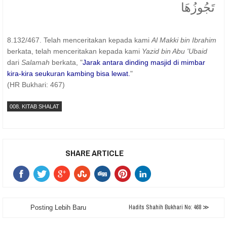
تَجُوزُهَا
8.132/467. Telah menceritakan kepada kami
Al Makki bin Ibrahim
berkata, telah menceritakan kepada kami
Yazid bin Abu 'Ubaid
dari
Salamah
berkata, "
Jarak antara dinding masjid di mimbar
kira-kira seukuran kambing bisa lewat.
"
(HR Bukhari: 467)
008. KITAB SHALAT
SHARE ARTICLE
Hadits Shahih Bukhari No: 468 ≫
Posting Lebih Baru