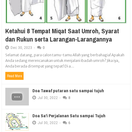
Ketahui 8 Tempat Miqat Saat Umroh, Syarat
dan Rukun serta Larangan-Larangannya
Dec
30,
2023
-
0
Selamat datang, para calon tamu-tamu Allah yang berbahagia! Apakah
Anda sedang merencanakan untuk menjalani ibadah umroh? Jika iya,
Anda berada di tempat yang tepat! Di a...
Read More
Doa Tawaf putaran satu sampai tujuh
Jul
30,
2022
-
8
Doa Sa'i Perjalanan Satu sampai Tujuh
Jul
30,
2022
-
6