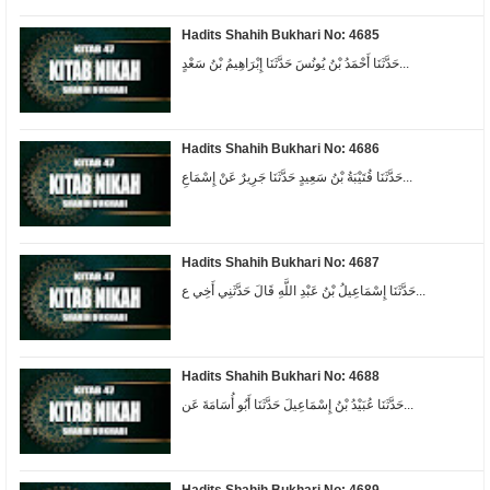
Hadits Shahih Bukhari No: 4685
حَدَّثَنَا أَحْمَدُ بْنُ يُونُسَ حَدَّثَنَا إِبْرَاهِيمُ بْنُ سَعْدٍ...
Hadits Shahih Bukhari No: 4686
حَدَّثَنَا قُتَيْبَةُ بْنُ سَعِيدٍ حَدَّثَنَا جَرِيرٌ عَنْ إِسْمَاعِ...
Hadits Shahih Bukhari No: 4687
حَدَّثَنَا إِسْمَاعِيلُ بْنُ عَبْدِ اللَّهِ قَالَ حَدَّثَنِي أَخِي ع...
Hadits Shahih Bukhari No: 4688
حَدَّثَنَا عُبَيْدُ بْنُ إِسْمَاعِيلَ حَدَّثَنَا أَبُو أُسَامَةَ عَن...
Hadits Shahih Bukhari No: 4689