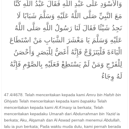
وَالْأَسْوَدِ عَلَى عَبْدِ اللَّهِ فَقَالَ عَبْدُ اللَّهِ كُنَّا
مَعَ النَّبِيِّ صَلَّى اللَّهُ عَلَيْهِ وَسَلَّمَ شَبَابًا لَا
نَجِدُ شَيْئًا فَقَالَ لَنَا رَسُولُ اللَّهِ صَلَّى اللَّهُ
عَلَيْهِ وَسَلَّمَ يَا مَعْشَرَ الشَّبَابِ مَنْ اسْتَطَاعَ
الْبَاءَةَ فَلْيَتَزَوَّجْ فَإِنَّهُ أَغَضُّ لِلْبَصَرِ وَأَحْصَنُ
لِلْفَرْجِ وَمَنْ لَمْ يَسْتَطِعْ فَعَلَيْهِ بِالصَّوْمِ فَإِنَّهُ
لَهُ وِجَاءٌ
47.4/4678. Telah menceritakan kepada kami
Amru bin Hafsh bin
Ghiyats
Telah menceritakan kepada kami
bapakku
Telah
menceritakan kepada kami
Al A'masy
ia berkata; Telah
menceritakan kepadaku
Umarah
dari
Abdurrahman bin Yazid
ia
berkata; Aku, Alqamah dan Al Aswad pernah menemui
Abdullah
,
lalu ia pun berkata; Pada waktu muda dulu, kami pernah berada