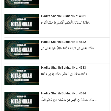
Hadits Shahih Bukhari No: 4681
حَدَّثَنَا عَلِيُّ بْنُ الْحَكَمِ الْأَنْصَارِيُّ حَدَّثَنَا أَبُو ع...
Hadits Shahih Bukhari No: 4682
حَدَّثَنَا يَحْيَى بْنُ قَزَعَةَ حَدَّثَنَا مَالِكٌ عَنْ يَحْيَى بْن...
Hadits Shahih Bukhari No: 4683
حَدَّثَنَا مُحَمَّدُ بْنُ الْمُثَنَّى حَدَّثَنَا يَحْيَى حَدَّثَنَا ...
Hadits Shahih Bukhari No: 4684
حَدَّثَنَا مُحَمَّدُ بْنُ كَثِيرٍ عَنْ سُفْيَانَ عَنْ حُمَيْدٍ الطَّ...