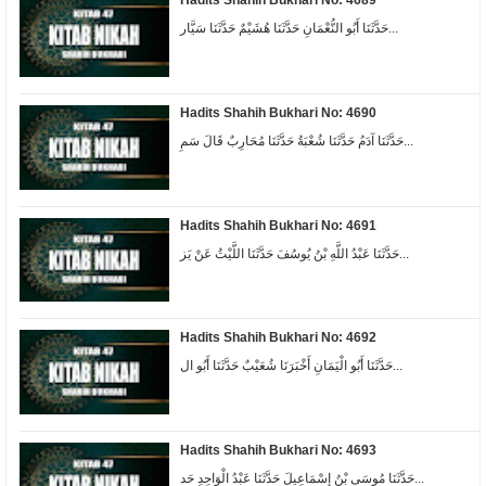
حَدَّثَنَا أَبُو النُّعْمَانِ حَدَّثَنَا هُشَيْمٌ حَدَّثَنَا سَيَّار...
Hadits Shahih Bukhari No: 4690
حَدَّثَنَا آدَمُ حَدَّثَنَا شُعْبَةُ حَدَّثَنَا مُحَارِبٌ قَالَ سَمِ...
Hadits Shahih Bukhari No: 4691
حَدَّثَنَا عَبْدُ اللَّهِ بْنُ يُوسُفَ حَدَّثَنَا اللَّيْثُ عَنْ يَز...
Hadits Shahih Bukhari No: 4692
حَدَّثَنَا أَبُو الْيَمَانِ أَخْبَرَنَا شُعَيْبٌ حَدَّثَنَا أَبُو ال...
Hadits Shahih Bukhari No: 4693
حَدَّثَنَا مُوسَى بْنُ إِسْمَاعِيلَ حَدَّثَنَا عَبْدُ الْوَاحِدِ حَد...