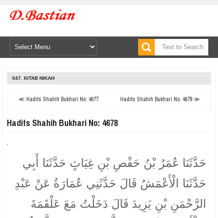
047. KITAB NIKAH
≪ Hadits Shahih Bukhari No: 4677
Hadits Shahih Bukhari No: 4679 ≫
Hadits Shahih Bukhari No: 4678
حَدَّثَنَا عُمَرُ بْنُ حَفْصِ بْنِ غِيَاثٍ حَدَّثَنَا أَبِي
حَدَّثَنَا الْأَعْمَشُ قَالَ حَدَّثَنِي عُمَارَةُ عَنْ عَبْدِ
الرَّحْمَنِ بْنِ يَزِيدَ قَالَ دَخَلْتُ مَعَ عَلْقَمَةَ