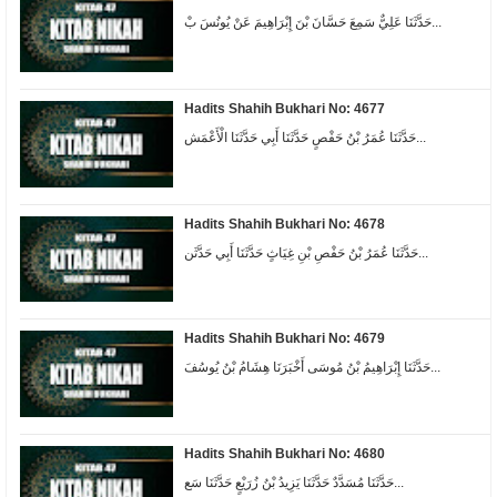
حَدَّثَنَا عَلِيٌّ سَمِعَ حَسَّانَ بْنَ إِبْرَاهِيمَ عَنْ يُونُسَ بْ...
Hadits Shahih Bukhari No: 4677
حَدَّثَنَا عُمَرُ بْنُ حَفْصٍ حَدَّثَنَا أَبِي حَدَّثَنَا الْأَعْمَش...
Hadits Shahih Bukhari No: 4678
حَدَّثَنَا عُمَرُ بْنُ حَفْصِ بْنِ غِيَاثٍ حَدَّثَنَا أَبِي حَدَّثَن...
Hadits Shahih Bukhari No: 4679
حَدَّثَنَا إِبْرَاهِيمُ بْنُ مُوسَى أَخْبَرَنَا هِشَامُ بْنُ يُوسُفَ...
Hadits Shahih Bukhari No: 4680
حَدَّثَنَا مُسَدَّدٌ حَدَّثَنَا يَزِيدُ بْنُ زُرَيْعٍ حَدَّثَنَا سَع...