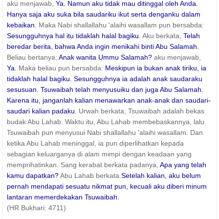
aku menjawab,
Ya. Namun aku tidak mau ditinggal oleh Anda.
Hanya saja aku suka bila saudariku ikut serta denganku dalam
kebaikan.
Maka Nabi shallallahu 'alaihi wasallam pun bersabda:
Sesungguhnya hal itu tidaklah halal bagiku.
Aku berkata,
Telah
beredar berita, bahwa Anda ingin menikahi binti Abu Salamah.
Beliau bertanya:
Anak wanita Ummu Salamah?
aku menjawab,
Ya.
Maka beliau pun bersabda:
Meskipun ia bukan anak tiriku, ia
tidaklah halal bagiku. Sesungguhnya ia adalah anak saudaraku
sesusuan. Tsuwaibah telah menyusuiku dan juga Abu Salamah.
Karena itu, janganlah kalian menawarkan anak-anak dan saudari-
saudari kalian padaku.
Urwah berkata; Tsuwaibah adalah bekas
budak Abu Lahab. Waktu itu, Abu Lahab membebaskannya, lalu
Tsuwaibah pun menyusui Nabi shallallahu 'alaihi wasallam. Dan
ketika Abu Lahab meninggal, ia pun diperlihatkan kepada
sebagian keluarganya di alam mimpi dengan keadaan yang
memprihatinkan. Sang kerabat berkata padanya,
Apa yang telah
kamu dapatkan?
Abu Lahab berkata.
Setelah kalian, aku belum
pernah mendapati sesuatu nikmat pun, kecuali aku diberi minum
lantaran memerdekakan Tsuwaibah.
(HR Bukhari: 4711)