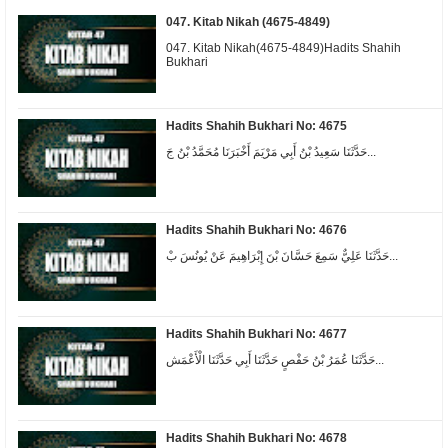
047. Kitab Nikah (4675-4849)
047. Kitab Nikah(4675-4849)Hadits Shahih
Bukhari
Hadits Shahih Bukhari No: 4675
حَدَّثَنَا سَعِيدُ بْنُ أَبِي مَرْيَمَ أَخْبَرَنَا مُحَمَّدُ بْنُ جَ...
Hadits Shahih Bukhari No: 4676
حَدَّثَنَا عَلِيٌّ سَمِعَ حَسَّانَ بْنَ إِبْرَاهِيمَ عَنْ يُونُسَ بْ...
Hadits Shahih Bukhari No: 4677
حَدَّثَنَا عُمَرُ بْنُ حَفْصٍ حَدَّثَنَا أَبِي حَدَّثَنَا الْأَعْمَش...
Hadits Shahih Bukhari No: 4678