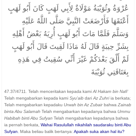
عُرْوَةُ وثُوَيْبَةُ مَوْلَاةٌ لِأَبِي لَهَبٍ كَانَ أَبُو لَهَبٍ
أَعْتَقَهَا فَأَرْضَعَتْ النَّبِيَّ صَلَّى اللَّهُ عَلَيْهِ
وَسَلَّمَ فَلَمَّا مَاتَ أَبُو لَهَبٍ أُرِيَهُ بَعْضُ أَهْلِهِ
بِشَرِّ حِيبَةٍ قَالَ لَهُ مَاذَا لَقِيتَ قَالَ أَبُو لَهَبٍ
لَمْ أَلْقَ بَعْدَكُمْ غَيْرَ أَنِّي سُقِيتُ فِي هَذِهِ
بِعَتَاقَتِي ثُوَيْبَةَ
47.37/4711. Telah menceritakan kepada kami
Al Hakam bin Nafi'
Telah mengabarkan kepada kami
Syu'aib
dari
Az Zuhri
ia berkata;
Telah mengabarkan kepadaku
Urwah bin Az Zubair
bahwa
Zainab
binta Abu Salamah
Telah mengabarkan kepadanya bahwa
Ummu
Habibah binti Abu Sufyan
Telah mengabarkan kepadanya bahwa
ia pernah berkata,
Wahai Rasulullah nikahilah saudaraku binti Abu
Sufyan.
Maka beliau balik bertanya:
Apakah suka akan hal itu?