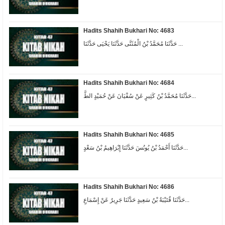
Hadits Shahih Bukhari No: 4683
حَدَّثَنَا مُحَمَّدُ بْنُ الْمُثَنَّى حَدَّثَنَا يَحْيَى حَدَّثَنَا ...
Hadits Shahih Bukhari No: 4684
حَدَّثَنَا مُحَمَّدُ بْنُ كَثِيرٍ عَنْ سُفْيَانَ عَنْ حُمَيْدٍ الطَّ...
Hadits Shahih Bukhari No: 4685
حَدَّثَنَا أَحْمَدُ بْنُ يُونُسَ حَدَّثَنَا إِبْرَاهِيمُ بْنُ سَعْدٍ...
Hadits Shahih Bukhari No: 4686
حَدَّثَنَا قُتَيْبَةُ بْنُ سَعِيدٍ حَدَّثَنَا جَرِيرٌ عَنْ إِسْمَاعِ...