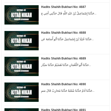
Hadits Shahih Bukhari No: 4687
حَدَّثَنَا إِسْمَاعِيلُ بْنُ عَبْدِ اللَّهِ قَالَ حَدَّثَنِي أَخِي ع...
Hadits Shahih Bukhari No: 4688
حَدَّثَنَا عُبَيْدُ بْنُ إِسْمَاعِيلَ حَدَّثَنَا أَبُو أُسَامَةَ عَن...
Hadits Shahih Bukhari No: 4689
حَدَّثَنَا أَبُو النُّعْمَانِ حَدَّثَنَا هُشَيْمٌ حَدَّثَنَا سَيَّار...
Hadits Shahih Bukhari No: 4690
حَدَّثَنَا آدَمُ حَدَّثَنَا شُعْبَةُ حَدَّثَنَا مُحَارِبٌ قَالَ سَمِ...
Hadits Shahih Bukhari No: 4691