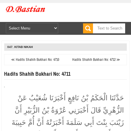
047. KITAB NIKAH
≪ Hadits Shahih Bukhari No: 4710
Hadits Shahih Bukhari No: 4712 ≫
Hadits Shahih Bukhari No: 4711
حَدَّثَنَا الْحَكَمُ بْنُ نَافِعٍ أَخْبَرَنَا شُعَيْبٌ عَنْ
الزُّهْرِيِّ قَالَ أَخْبَرَنِي عُرْوَةُ بْنُ الزُّبَيْرِ أَنَّ
زَيْنَبَ بِنْتَ أَبِي سَلَمَةَ أَخْبَرَتْهُ أَنَّ أُمَّ حَبِيبَةَ