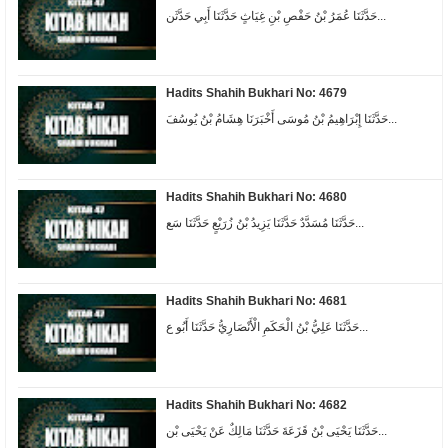
حَدَّثَنَا عُمَرُ بْنُ حَفْصِ بْنِ غِيَاثٍ حَدَّثَنَا أَبِي حَدَّثَن...
Hadits Shahih Bukhari No: 4679
حَدَّثَنَا إِبْرَاهِيمُ بْنُ مُوسَى أَخْبَرَنَا هِشَامُ بْنُ يُوسُفَ...
Hadits Shahih Bukhari No: 4680
حَدَّثَنَا مُسَدَّدٌ حَدَّثَنَا يَزِيدُ بْنُ زُرَيْعٍ حَدَّثَنَا سَع...
Hadits Shahih Bukhari No: 4681
حَدَّثَنَا عَلِيُّ بْنُ الْحَكَمِ الْأَنْصَارِيُّ حَدَّثَنَا أَبُو ع...
Hadits Shahih Bukhari No: 4682
حَدَّثَنَا يَحْيَى بْنُ قَزَعَةَ حَدَّثَنَا مَالِكٌ عَنْ يَحْيَى بْن...