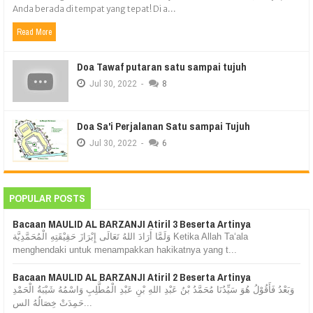
Anda berada di tempat yang tepat! Di a...
Read More
Doa Tawaf putaran satu sampai tujuh
Jul
30,
2022
-
8
Doa Sa'i Perjalanan Satu sampai Tujuh
Jul
30,
2022
-
6
POPULAR POSTS
Bacaan MAULID AL BARZANJI Atiril 3 Beserta Artinya
وَلَمَّا أَرَادَ اللهُ تَعَالَى إِبْرَازَ حَقِيْقَتِهِ الْمُحَمَّدِيَّة Ketika Allah Ta‘ala
menghendaki untuk menampakkan hakikatnya yang t...
Bacaan MAULID AL BARZANJI Atiril 2 Beserta Artinya
وَبَعْدُ فَأَقُوْلُ هُوَ سَيِّدُنَا مُحَمَّدُ بْنُ عَبْدِ اللهِ بْنِ عَبْدِ الْمُطَّلِبِ وَاسْمُهُ شَيْبَةُ الْحَمْدِ
حَمِدَتْ خِصَالُهُ الس...