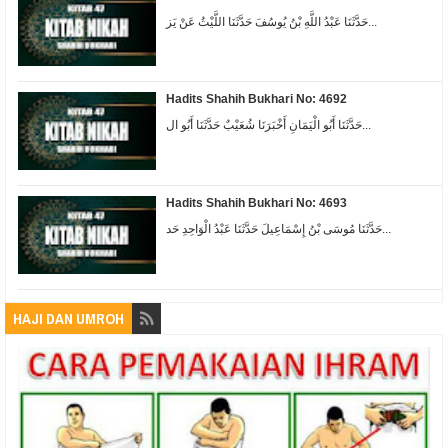
حَدَّثَنَا عَبْدُ اللَّهِ بْنُ يُوسُفَ حَدَّثَنَا اللَّيْثُ عَنْ يَز...
Hadits Shahih Bukhari No: 4692
حَدَّثَنَا أَبُو الْيَمَانِ أَخْبَرَنَا شُعَيْبٌ حَدَّثَنَا أَبُو ال...
Hadits Shahih Bukhari No: 4693
حَدَّثَنَا مُوسَى بْنُ إِسْمَاعِيلَ حَدَّثَنَا عَبْدُ الْوَاحِدِ حَد...
HAJI DAN UMROH