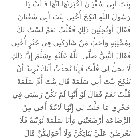
بِنْتَ أَبِي سُفْيَانَ أَخْبَرَتْهَا أَنَّهَا قَالَتْ يَا
رَسُولَ اللَّهِ انْكِحْ أُخْتِي بِنْتَ أَبِي سُفْيَانَ
فَقَالَ أَوَتُحِبِّينَ ذَلِكِ فَقُلْتُ نَعَمْ لَسْتُ لَكَ
بِمُخْلِيَةٍ وَأَحَبُّ مَنْ شَارَكَنِي فِي خَيْرٍ أُخْتِي
فَقَالَ النَّبِيُّ صَلَّى اللَّهُ عَلَيْهِ وَسَلَّمَ إِنَّ ذَلِكِ
لَا يَحِلُّ لِي قُلْتُ فَإِنَّا نُحَدَّثُ أَنَّكَ تُرِيدُ أَنْ
تَنْكِحَ بِنْتَ أَبِي سَلَمَةَ قَالَ بِنْتَ أُمِّ سَلَمَةَ
قُلْتُ نَعَمْ فَقَالَ لَوْ أَنَّهَا لَمْ تَكُنْ رَبِيبَتِي فِي
حَجْرِي مَا حَلَّتْ لِي إِنَّهَا لَابْنَةُ أَخِي مِنْ
الرَّضَاعَةِ أَرْضَعَتْنِي وَأَبَا سَلَمَةَ ثُوَيْبَةُ فَلَا
تَعْرِضْنَ عَلَيَّ بَنَاتِكُنَّ وَلَا أَخَوَاتِكُنَّ قَالَ