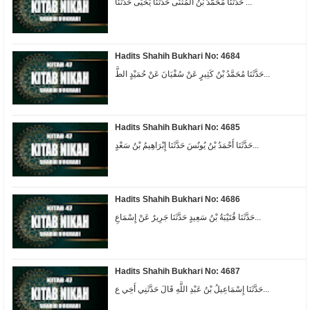
حَدَّثَنَا مُحَمَّدُ بْنُ الْمُثَنَّى حَدَّثَنَا يَحْيَى حَدَّثَنَا ...
Hadits Shahih Bukhari No: 4684
حَدَّثَنَا مُحَمَّدُ بْنُ كَثِيرٍ عَنْ سُفْيَانَ عَنْ حُمَيْدٍ الطَّ...
Hadits Shahih Bukhari No: 4685
حَدَّثَنَا أَحْمَدُ بْنُ يُونُسَ حَدَّثَنَا إِبْرَاهِيمُ بْنُ سَعْدٍ...
Hadits Shahih Bukhari No: 4686
حَدَّثَنَا قُتَيْبَةُ بْنُ سَعِيدٍ حَدَّثَنَا جَرِيرٌ عَنْ إِسْمَاعِ...
Hadits Shahih Bukhari No: 4687
حَدَّثَنَا إِسْمَاعِيلُ بْنُ عَبْدِ اللَّهِ قَالَ حَدَّثَنِي أَخِي ع...