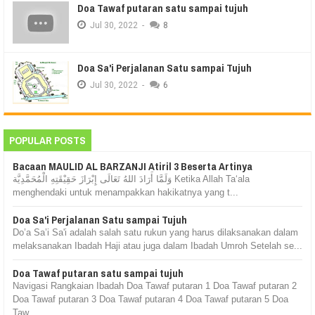
Doa Tawaf putaran satu sampai tujuh
Jul
30,
2022
-
8
Doa Sa'i Perjalanan Satu sampai Tujuh
Jul
30,
2022
-
6
POPULAR POSTS
Bacaan MAULID AL BARZANJI Atiril 3 Beserta Artinya
وَلَمَّا أَرَادَ اللهُ تَعَالَى إِبْرَازَ حَقِيْقَتِهِ الْمُحَمَّدِيَّة Ketika Allah Ta‘ala
menghendaki untuk menampakkan hakikatnya yang t...
Doa Sa'i Perjalanan Satu sampai Tujuh
Do’a Sa’i Sa'i adalah salah satu rukun yang harus dilaksanakan dalam
melaksanakan Ibadah Haji atau juga dalam Ibadah Umroh Setelah se...
Doa Tawaf putaran satu sampai tujuh
Navigasi Rangkaian Ibadah Doa Tawaf putaran 1 Doa Tawaf putaran 2
Doa Tawaf putaran 3 Doa Tawaf putaran 4 Doa Tawaf putaran 5 Doa
Taw...