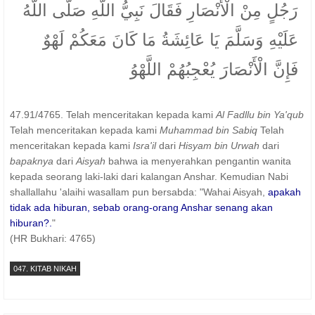
رَجُلٍ مِنْ الْأَنْصَارِ فَقَالَ نَبِيُّ اللَّهِ صَلَّى اللَّهُ
عَلَيْهِ وَسَلَّمَ يَا عَائِشَةُ مَا كَانَ مَعَكُمْ لَهْوٌ
فَإِنَّ الْأَنْصَارَ يُعْجِبُهُمْ اللَّهْوُ
47.91/4765. Telah menceritakan kepada kami
Al Fadllu bin Ya'qub
Telah menceritakan kepada kami
Muhammad bin Sabiq
Telah
menceritakan kepada kami
Isra'il
dari
Hisyam bin Urwah
dari
bapaknya
dari
Aisyah
bahwa ia menyerahkan pengantin wanita
kepada seorang laki-laki dari kalangan Anshar. Kemudian Nabi
shallallahu 'alaihi wasallam pun bersabda: "Wahai Aisyah,
apakah
tidak ada hiburan, sebab orang-orang Anshar senang akan
hiburan?.
"
(HR Bukhari: 4765)
047. KITAB NIKAH