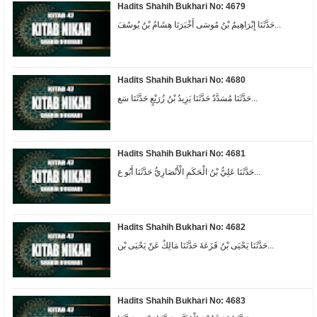
Hadits Shahih Bukhari No: 4679
حَدَّثَنَا إِبْرَاهِيمُ بْنُ مُوسَى أَخْبَرَنَا هِشَامُ بْنُ يُوسُفَ...
Hadits Shahih Bukhari No: 4680
حَدَّثَنَا مُسَدَّدٌ حَدَّثَنَا يَزِيدُ بْنُ زُرَيْعٍ حَدَّثَنَا سَع...
Hadits Shahih Bukhari No: 4681
حَدَّثَنَا عَلِيُّ بْنُ الْحَكَمِ الْأَنْصَارِيُّ حَدَّثَنَا أَبُو ع...
Hadits Shahih Bukhari No: 4682
حَدَّثَنَا يَحْيَى بْنُ قَزَعَةَ حَدَّثَنَا مَالِكٌ عَنْ يَحْيَى بْن...
Hadits Shahih Bukhari No: 4683