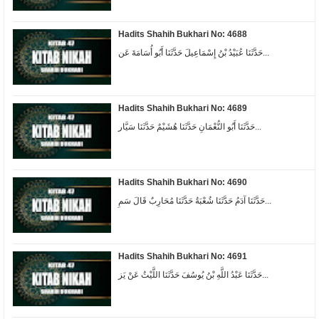
Hadits Shahih Bukhari No: 4688
حَدَّثَنَا عُبَيْدُ بْنُ إِسْمَاعِيلَ حَدَّثَنَا أَبُو أُسَامَةَ عَن...
Hadits Shahih Bukhari No: 4689
حَدَّثَنَا أَبُو النُّعْمَانِ حَدَّثَنَا هُشَيْمٌ حَدَّثَنَا سَيَّار...
Hadits Shahih Bukhari No: 4690
حَدَّثَنَا آدَمُ حَدَّثَنَا شُعْبَةُ حَدَّثَنَا مُحَارِبٌ قَالَ سَمِ...
Hadits Shahih Bukhari No: 4691
حَدَّثَنَا عَبْدُ اللَّهِ بْنُ يُوسُفَ حَدَّثَنَا اللَّيْثُ عَنْ يَز...