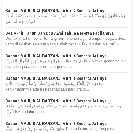
Bacaan MAULID AL BARZANJI Atiril 2 Beserta Artinya
وَبَعْدُ فَأَقُوْلُ هُوَ سَيِّدُنَا مُحَمَّدُ بْنُ عَبْدِ اللهِ بْنِ عَبْدِ الْمُطَّلِبِ وَاسْمُهُ شَيْبَةُ الْحَمْدِ
حَمِدَتْ خِصَالُهُ الس...
Doa Akhir Tahun Dan Doa Awal Tahun Beserta Fadilahnya
Doa akhir tahun berisi tentang permohonan agar diampuni segala dosa
yang dilakukan setahun yang sudah berlalu. Dikutip dari Majmu' in...
Bacaan MAULID AL BARZANJI Atiril 4 Beserta Artinya
وَلَمَّا تَمَّ مِنْ حَمْلِهِ شَهْرَانِ عَلَى مَشْهُوْرِ الْأَقْوَالِ الْمَرْوِيَّة Ketika genap beliau
dikandung dua bulan menurut pendapat ...
Bacaan MAULID AL BARZANJI Atiril 1 Beserta Artinya
{اَلْجَنَّةُ وَنَعِيمُهَا سَعْدٌ لِمَنْ يُصَلِّي وَيُسَلِّمُ وَيُبَارِكُ عَلَيْه} {Surga dan
kenikmatannya adalah kebahagiaan bagi orang...
Bacaan MAULID AL BARZANJI Atiril 5 Beserta Artinya
وَبَرَزَ صَلَّى اللهُ عَلَيْهِ وَسَلَّمَ وَاضِعًا يَدَيْهِ عَلَى الْأَرْضِ رَافِعًا رَأْسَهُ إِلَى السَّمَاءِ
الْعَلِيَّة Beliau lahir deng...
Bacaan MAULID AL BARZANJI Atiril 6 Beserta Artinya
وَظَهَرَ عِنْدَ وِلَادَتِهِ خَوَارِقُ وَغَرَائِبُ غَيْبِيَّة Ketika beliau lahir, tampaklah