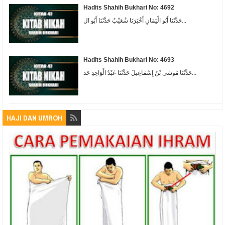
Hadits Shahih Bukhari No: 4692
حَدَّثَنَا أَبُو الْيَمَانِ أَخْبَرَنَا شُعَيْبٌ حَدَّثَنَا أَبُو ال...
Hadits Shahih Bukhari No: 4693
حَدَّثَنَا مُوسَى بْنُ إِسْمَاعِيلَ حَدَّثَنَا عَبْدُ الْوَاحِدِ حَد...
HAJI DAN UMROH