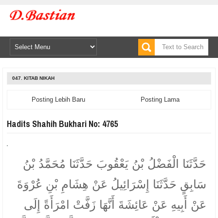
047. KITAB NIKAH
Posting Lebih Baru
Posting Lama
Hadits Shahih Bukhari No: 4765
حَدَّثَنَا الْفَضْلُ بْنُ يَعْقُوبَ حَدَّثَنَا مُحَمَّدُ بْنُ
سَابِقٍ حَدَّثَنَا إِسْرَائِيلُ عَنْ هِشَامِ بْنِ عُرْوَةَ
عَنْ أَبِيهِ عَنْ عَائِشَةَ أَنَّهَا زَفَّتْ امْرَأَةً إِلَى