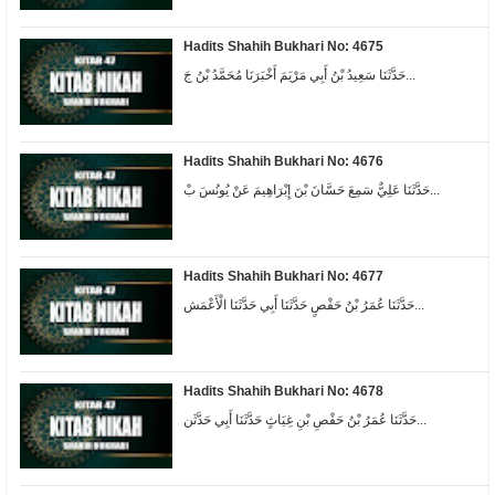
Hadits Shahih Bukhari No: 4675
حَدَّثَنَا سَعِيدُ بْنُ أَبِي مَرْيَمَ أَخْبَرَنَا مُحَمَّدُ بْنُ جَ...
Hadits Shahih Bukhari No: 4676
حَدَّثَنَا عَلِيٌّ سَمِعَ حَسَّانَ بْنَ إِبْرَاهِيمَ عَنْ يُونُسَ بْ...
Hadits Shahih Bukhari No: 4677
حَدَّثَنَا عُمَرُ بْنُ حَفْصٍ حَدَّثَنَا أَبِي حَدَّثَنَا الْأَعْمَش...
Hadits Shahih Bukhari No: 4678
حَدَّثَنَا عُمَرُ بْنُ حَفْصِ بْنِ غِيَاثٍ حَدَّثَنَا أَبِي حَدَّثَن...