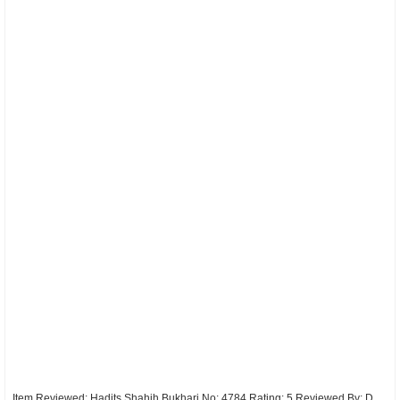
Item Reviewed:
Hadits Shahih Bukhari No: 4784
Rating:
5
Reviewed By:
D