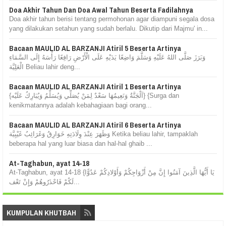
Doa Akhir Tahun Dan Doa Awal Tahun Beserta Fadilahnya
Doa akhir tahun berisi tentang permohonan agar diampuni segala dosa
yang dilakukan setahun yang sudah berlalu. Dikutip dari Majmu' in...
Bacaan MAULID AL BARZANJI Atiril 5 Beserta Artinya
وَبَرَزَ صَلَّى اللهُ عَلَيْهِ وَسَلَّمَ وَاضِعًا يَدَيْهِ عَلَى الْأَرْضِ رَافِعًا رَأْسَهُ إِلَى السَّمَاءِ
الْعَلِيَّة Beliau lahir deng...
Bacaan MAULID AL BARZANJI Atiril 1 Beserta Artinya
{اَلْجَنَّةُ وَنَعِيمُهَا سَعْدٌ لِمَنْ يُصَلِّي وَيُسَلِّمُ وَيُبَارِكُ عَلَيْه} {Surga dan
kenikmatannya adalah kebahagiaan bagi orang...
Bacaan MAULID AL BARZANJI Atiril 6 Beserta Artinya
وَظَهَرَ عِنْدَ وِلَادَتِهِ خَوَارِقُ وَغَرَائِبُ غَيْبِيَّة Ketika beliau lahir, tampaklah
beberapa hal yang luar biasa dan hal-hal ghaib ...
At-Taghabun, ayat 14-18
At-Taghabun, ayat 14-18 {يَا أَيُّهَا الَّذِينَ آمَنُوا إِنَّ مِنْ أَزْوَاجِكُمْ وَأَوْلادِكُمْ عَدُوًّا
لَكُمْ فَاحْذَرُوهُمْ وَإِنْ تَعْف...
KUMPULAN KHUTBAH