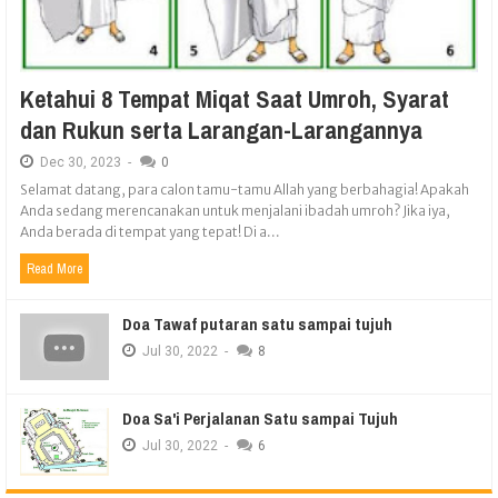
Ketahui 8 Tempat Miqat Saat Umroh, Syarat
dan Rukun serta Larangan-Larangannya
Dec
30,
2023
-
0
Selamat datang, para calon tamu-tamu Allah yang berbahagia! Apakah
Anda sedang merencanakan untuk menjalani ibadah umroh? Jika iya,
Anda berada di tempat yang tepat! Di a...
Read More
Doa Tawaf putaran satu sampai tujuh
Jul
30,
2022
-
8
Doa Sa'i Perjalanan Satu sampai Tujuh
Jul
30,
2022
-
6