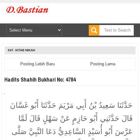
047. KITAB NIKAH
Posting Lebih Baru
Posting Lama
Hadits Shahih Bukhari No: 4784
حَدَّثَنَا سَعِيدُ بْنُ أَبِي مَرْيَمَ حَدَّثَنَا أَبُو غَسَّانَ
قَالَ حَدَّثَنِي أَبُو حَازِمٍ عَنْ سَهْلٍ قَالَ لَمَّا
عَرَّسَ أَبُو أُسَيْدٍ السَّاعِدِيُّ دَعَا النَّبِيَّ صَلَّى