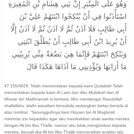
وَهُوَ عَلَى الْمِنْبَرِ إِنَّ بَنِي هِشَامِ بْنِ الْمُغِيرَةِ
اسْتَأْذَنُوا فِي أَنْ يُنْكِحُوا ابْنَتَهُمْ عَلِيَّ بْنَ
أَبِي طَالِبٍ فَلَا آذَنُ ثُمَّ لَا آذَنُ ثُمَّ لَا آذَنُ إِلَّا
أَنْ يُرِيدَ ابْنُ أَبِي طَالِبٍ أَنْ يُطَلِّقَ ابْنَتِي
وَيَنْكِحَ ابْنَتَهُمْ فَإِنَّمَا هِيَ بَضْعَةٌ مِنِّي يُرِيبُنِي
مَا أَرَابَهَا وَيُؤْذِينِي مَا آذَاهَا هَكَذَا قَالَ
47.155/4829. Telah menceritakan kepada kami
Qutaibah
Telah
menceritakan kepada kami
Al Laits
dari
Abu Mulaikah
dari
Al
Miswar bin Makhramah
ia berkata; AKu mendengar Rasulullah
shallallahu 'alaihi wasallam bersabda sedangkan beliau berada di
atas mimbar: "Sesungguhnya bani Hisyam bin Al Mughirah
meminta izin kepadaku agar aku menikahkan anak wanita mereka
dengan Ali bin Abu Thalib, namun aku tidak mengizinkan kepada
mereka, kecuali jika Ali bin Abu Thalib menceraikan anakku lalu