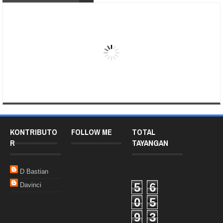
KONTRIBUTO
FOLLOW ME
TOTAL
R
TAYANGAN
D Bastian
5
6
Davinci
0
5
9
3