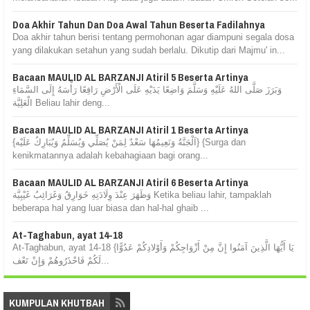
Doa Akhir Tahun Dan Doa Awal Tahun Beserta Fadilahnya
Doa akhir tahun berisi tentang permohonan agar diampuni segala dosa
yang dilakukan setahun yang sudah berlalu. Dikutip dari Majmu' in...
Bacaan MAULID AL BARZANJI Atiril 5 Beserta Artinya
وَبَرَزَ صَلَّى اللهُ عَلَيْهِ وَسَلَّمَ وَاضِعًا يَدَيْهِ عَلَى الْأَرْضِ رَافِعًا رَأْسَهُ إِلَى السَّمَاءِ
الْعَلِيَّة Beliau lahir deng...
Bacaan MAULID AL BARZANJI Atiril 1 Beserta Artinya
{اَلْجَنَّةُ وَنَعِيمُهَا سَعْدٌ لِمَنْ يُصَلِّي وَيُسَلِّمُ وَيُبَارِكُ عَلَيْه} {Surga dan
kenikmatannya adalah kebahagiaan bagi orang...
Bacaan MAULID AL BARZANJI Atiril 6 Beserta Artinya
وَظَهَرَ عِنْدَ وِلَادَتِهِ خَوَارِقُ وَغَرَائِبُ غَيْبِيَّة Ketika beliau lahir, tampaklah
beberapa hal yang luar biasa dan hal-hal ghaib ...
At-Taghabun, ayat 14-18
At-Taghabun, ayat 14-18 {يَا أَيُّهَا الَّذِينَ آمَنُوا إِنَّ مِنْ أَزْوَاجِكُمْ وَأَوْلادِكُمْ عَدُوًّا
لَكُمْ فَاحْذَرُوهُمْ وَإِنْ تَعْف...
KUMPULAN KHUTBAH