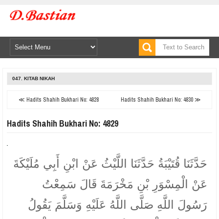
047. KITAB NIKAH
≪ Hadits Shahih Bukhari No: 4828
Hadits Shahih Bukhari No: 4830 ≫
Hadits Shahih Bukhari No: 4829
حَدَّثَنَا قُتَيْبَةُ حَدَّثَنَا اللَّيْثُ عَنْ ابْنِ أَبِي مُلَيْكَةَ
عَنْ الْمِسْوَرِ بْنِ مَخْرَمَةَ قَالَ سَمِعْتُ
رَسُولَ اللَّهِ صَلَّى اللَّهُ عَلَيْهِ وَسَلَّمَ يَقُولُ