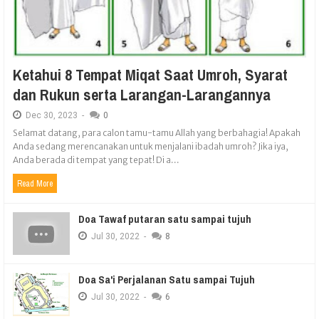
Ketahui 8 Tempat Miqat Saat Umroh, Syarat
dan Rukun serta Larangan-Larangannya
Dec
30,
2023
-
0
Selamat datang, para calon tamu-tamu Allah yang berbahagia! Apakah
Anda sedang merencanakan untuk menjalani ibadah umroh? Jika iya,
Anda berada di tempat yang tepat! Di a...
Read More
Doa Tawaf putaran satu sampai tujuh
Jul
30,
2022
-
8
Doa Sa'i Perjalanan Satu sampai Tujuh
Jul
30,
2022
-
6