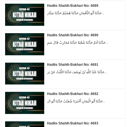
Hadits Shahih Bukhari No: 4689
حَدَّثَنَا أَبُو النُّعْمَانِ حَدَّثَنَا هُشَيْمٌ حَدَّثَنَا سَيَّار...
Hadits Shahih Bukhari No: 4690
حَدَّثَنَا آدَمُ حَدَّثَنَا شُعْبَةُ حَدَّثَنَا مُحَارِبٌ قَالَ سَمِ...
Hadits Shahih Bukhari No: 4691
حَدَّثَنَا عَبْدُ اللَّهِ بْنُ يُوسُفَ حَدَّثَنَا اللَّيْثُ عَنْ يَز...
Hadits Shahih Bukhari No: 4692
حَدَّثَنَا أَبُو الْيَمَانِ أَخْبَرَنَا شُعَيْبٌ حَدَّثَنَا أَبُو ال...
Hadits Shahih Bukhari No: 4693