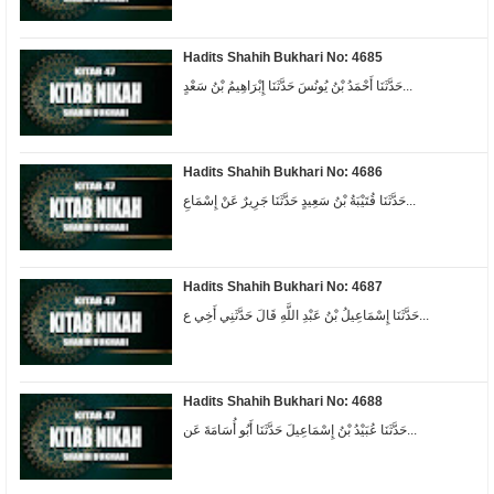
Hadits Shahih Bukhari No: 4685
حَدَّثَنَا أَحْمَدُ بْنُ يُونُسَ حَدَّثَنَا إِبْرَاهِيمُ بْنُ سَعْدٍ...
Hadits Shahih Bukhari No: 4686
حَدَّثَنَا قُتَيْبَةُ بْنُ سَعِيدٍ حَدَّثَنَا جَرِيرٌ عَنْ إِسْمَاعِ...
Hadits Shahih Bukhari No: 4687
حَدَّثَنَا إِسْمَاعِيلُ بْنُ عَبْدِ اللَّهِ قَالَ حَدَّثَنِي أَخِي ع...
Hadits Shahih Bukhari No: 4688
حَدَّثَنَا عُبَيْدُ بْنُ إِسْمَاعِيلَ حَدَّثَنَا أَبُو أُسَامَةَ عَن...