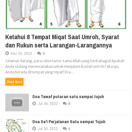
Ketahui 8 Tempat Miqat Saat Umroh, Syarat
dan Rukun serta Larangan-Larangannya
Dec
30,
2023
-
0
Selamat datang, para calon tamu-tamu Allah yang berbahagia! Apakah
Anda sedang merencanakan untuk menjalani ibadah umroh? Jika iya,
Anda berada di tempat yang tepat! Di a...
Read More
Doa Tawaf putaran satu sampai tujuh
Jul
30,
2022
-
8
Doa Sa'i Perjalanan Satu sampai Tujuh
Jul
30,
2022
-
6