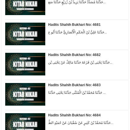
حَدَّثَنَا مُسَدَّدٌ حَدَّثَنَا يَزِيدُ بْنُ زُرَيْعٍ حَدَّثَنَا سَع...
Hadits Shahih Bukhari No: 4681
حَدَّثَنَا عَلِيُّ بْنُ الْحَكَمِ الْأَنْصَارِيُّ حَدَّثَنَا أَبُو ع...
Hadits Shahih Bukhari No: 4682
حَدَّثَنَا يَحْيَى بْنُ قَزَعَةَ حَدَّثَنَا مَالِكٌ عَنْ يَحْيَى بْن...
Hadits Shahih Bukhari No: 4683
حَدَّثَنَا مُحَمَّدُ بْنُ الْمُثَنَّى حَدَّثَنَا يَحْيَى حَدَّثَنَا ...
Hadits Shahih Bukhari No: 4684
حَدَّثَنَا مُحَمَّدُ بْنُ كَثِيرٍ عَنْ سُفْيَانَ عَنْ حُمَيْدٍ الطَّ...