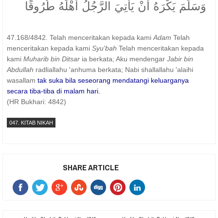
وَسَلَّمَ يَكْرَهُ أَنْ يَأْتِيَ الرَّجُلُ أَهْلَهُ طُرُوقًا
47.168/4842. Telah menceritakan kepada kami
Adam
Telah
menceritakan kepada kami
Syu'bah
Telah menceritakan kepada
kami
Muharib bin Ditsar
ia berkata; Aku mendengar
Jabir bin
Abdullah
radliallahu 'anhuma berkata; Nabi shallallahu 'alaihi
wasallam
tak suka bila seseorang mendatangi keluarganya
secara tiba-tiba di malam hari.
(HR Bukhari: 4842)
047. KITAB NIKAH
SHARE ARTICLE