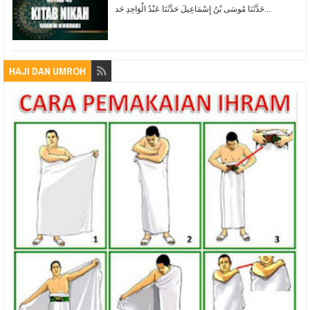
حَدَّثَنَا مُوسَى بْنُ إِسْمَاعِيلَ حَدَّثَنَا عَبْدُ الْوَاحِدِ حَد...
HAJI DAN UMROH