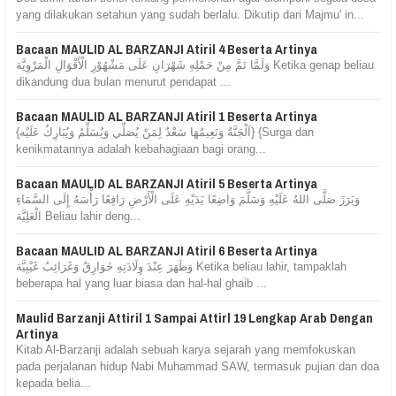
yang dilakukan setahun yang sudah berlalu. Dikutip dari Majmu' in...
Bacaan MAULID AL BARZANJI Atiril 4 Beserta Artinya
وَلَمَّا تَمَّ مِنْ حَمْلِهِ شَهْرَانِ عَلَى مَشْهُوْرِ الْأَقْوَالِ الْمَرْوِيَّة Ketika genap beliau
dikandung dua bulan menurut pendapat ...
Bacaan MAULID AL BARZANJI Atiril 1 Beserta Artinya
{اَلْجَنَّةُ وَنَعِيمُهَا سَعْدٌ لِمَنْ يُصَلِّي وَيُسَلِّمُ وَيُبَارِكُ عَلَيْه} {Surga dan
kenikmatannya adalah kebahagiaan bagi orang...
Bacaan MAULID AL BARZANJI Atiril 5 Beserta Artinya
وَبَرَزَ صَلَّى اللهُ عَلَيْهِ وَسَلَّمَ وَاضِعًا يَدَيْهِ عَلَى الْأَرْضِ رَافِعًا رَأْسَهُ إِلَى السَّمَاءِ
الْعَلِيَّة Beliau lahir deng...
Bacaan MAULID AL BARZANJI Atiril 6 Beserta Artinya
وَظَهَرَ عِنْدَ وِلَادَتِهِ خَوَارِقُ وَغَرَائِبُ غَيْبِيَّة Ketika beliau lahir, tampaklah
beberapa hal yang luar biasa dan hal-hal ghaib ...
Maulid Barzanji Attiril 1 Sampai Attirl 19 Lengkap Arab Dengan
Artinya
Kitab Al-Barzanji adalah sebuah karya sejarah yang memfokuskan
pada perjalanan hidup Nabi Muhammad SAW, termasuk pujian dan doa
kepada belia...