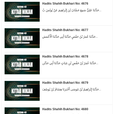
Hadits Shahih Bukhari No: 4676
حَدَّثَنَا عَلِيٌّ سَمِعَ حَسَّانَ بْنَ إِبْرَاهِيمَ عَنْ يُونُسَ بْ...
Hadits Shahih Bukhari No: 4677
حَدَّثَنَا عُمَرُ بْنُ حَفْصٍ حَدَّثَنَا أَبِي حَدَّثَنَا الْأَعْمَش...
Hadits Shahih Bukhari No: 4678
حَدَّثَنَا عُمَرُ بْنُ حَفْصِ بْنِ غِيَاثٍ حَدَّثَنَا أَبِي حَدَّثَن...
Hadits Shahih Bukhari No: 4679
حَدَّثَنَا إِبْرَاهِيمُ بْنُ مُوسَى أَخْبَرَنَا هِشَامُ بْنُ يُوسُفَ...
Hadits Shahih Bukhari No: 4680