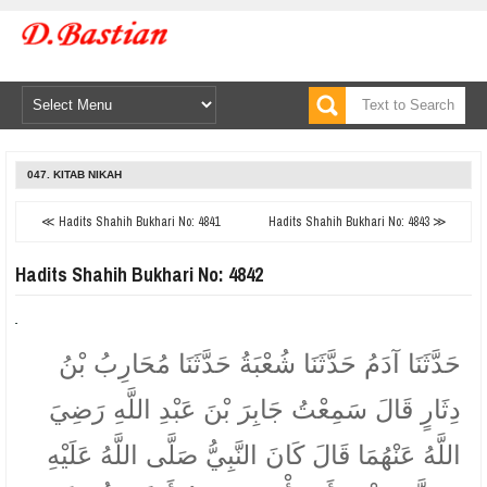
047. KITAB NIKAH
≪ Hadits Shahih Bukhari No: 4841
Hadits Shahih Bukhari No: 4843 ≫
Hadits Shahih Bukhari No: 4842
حَدَّثَنَا آدَمُ حَدَّثَنَا شُعْبَةُ حَدَّثَنَا مُحَارِبُ بْنُ
دِثَارٍ قَالَ سَمِعْتُ جَابِرَ بْنَ عَبْدِ اللَّهِ رَضِيَ
اللَّهُ عَنْهُمَا قَالَ كَانَ النَّبِيُّ صَلَّى اللَّهُ عَلَيْهِ