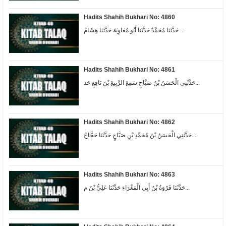
Hadits Shahih Bukhari No: 4860
حَدَّثَنَا مُحَمَّدٌ حَدَّثَنَا أَبُو مُعَاوِيَةَ حَدَّثَنَا هِشَامُ ...
Hadits Shahih Bukhari No: 4861
حَدَّثَنِي الْحَسَنُ بْنُ صَبَّاحٍ سَمِعَ الرَّبِيعَ بْنَ نَافِعٍ حَد...
Hadits Shahih Bukhari No: 4862
حَدَّثَنِي الْحَسَنُ بْنُ مُحَمَّدِ بْنِ صَبَّاحٍ حَدَّثَنَا حَجَّاجٌ...
Hadits Shahih Bukhari No: 4863
حَدَّثَنَا فَرْوَةُ بْنُ أَبِي الْمَغْرَاءِ حَدَّثَنَا عَلِيُّ بْنُ م...