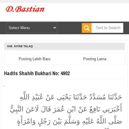
048. KITAB TALAQ
Posting Lebih Baru
Posting Lama
Hadits Shahih Bukhari No: 4902
حَدَّثَنَا مُسَدَّدٌ حَدَّثَنَا يَحْيَى عَنْ عُبَيْدِ اللَّهِ
أَخْبَرَنِي نَافِعٌ عَنْ ابْنِ عُمَرَ قَالَ لَاعَنَ النَّبِيُّ
صَلَّى اللَّهُ عَلَيْهِ وَسَلَّمَ بَيْنَ رَجُلٍ وَامْرَأَةٍ