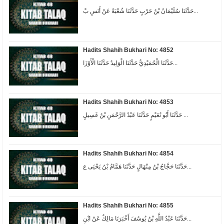
حَدَّثَنَا سُلَيْمَانُ بْنُ حَرْبٍ حَدَّثَنَا شُعْبَةُ عَنْ أَنَسِ بْ...
Hadits Shahih Bukhari No: 4852
حَدَّثَنَا الْحُمَيْدِيُّ حَدَّثَنَا الْوَلِيدُ حَدَّثَنَا الْأَوْزَا...
Hadits Shahih Bukhari No: 4853
حَدَّثَنَا أَبُو نُعَيْمٍ حَدَّثَنَا عَبْدُ الرَّحْمَنِ بْنُ غَسِيلٍ ...
Hadits Shahih Bukhari No: 4854
حَدَّثَنَا حَجَّاجُ بْنُ مِنْهَالٍ حَدَّثَنَا هَمَّامُ بْنُ يَحْيَى ع...
Hadits Shahih Bukhari No: 4855
حَدَّثَنَا عَبْدُ اللَّهِ بْنُ يُوسُفَ أَخْبَرَنَا مَالِكٌ عَنْ ابْنِ...