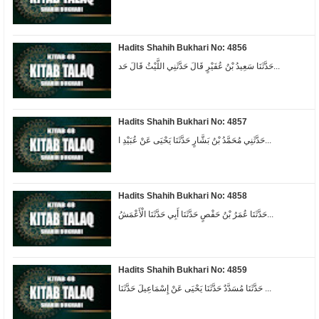
Hadits Shahih Bukhari No: 4856
حَدَّثَنَا سَعِيدُ بْنُ عُفَيْرٍ قَالَ حَدَّثَنِي اللَّيْثُ قَالَ حَد...
Hadits Shahih Bukhari No: 4857
حَدَّثَنِي مُحَمَّدُ بْنُ بَشَّارٍ حَدَّثَنَا يَحْيَى عَنْ عُبَيْدِ ا...
Hadits Shahih Bukhari No: 4858
حَدَّثَنَا عُمَرُ بْنُ حَفْصٍ حَدَّثَنَا أَبِي حَدَّثَنَا الْأَعْمَشُ...
Hadits Shahih Bukhari No: 4859
حَدَّثَنَا مُسَدَّدٌ حَدَّثَنَا يَحْيَى عَنْ إِسْمَاعِيلَ حَدَّثَنَا ...