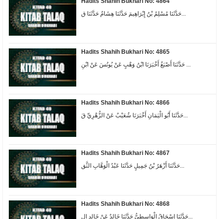
Hadits Shahih Bukhari No: 4864
حَدَّثَنَا مُسْلِمُ بْنُ إِبْرَاهِيمَ حَدَّثَنَا هِشَامٌ حَدَّثَنَا ق...
Hadits Shahih Bukhari No: 4865
حَدَّثَنَا أَصْبَغُ أَخْبَرَنَا ابْنُ وَهْبٍ عَنْ يُونُسَ عَنْ ابْنِ ...
Hadits Shahih Bukhari No: 4866
حَدَّثَنَا أَبُو الْيَمَانِ أَخْبَرَنَا شُعَيْبٌ عَنْ الزُّهْرِيِّ قَ...
Hadits Shahih Bukhari No: 4867
حَدَّثَنَا أَزْهَرُ بْنُ جَمِيلٍ حَدَّثَنَا عَبْدُ الْوَهَّابِ الثَّق...
Hadits Shahih Bukhari No: 4868
حَدَّثَنَا إِسْحَاقُ الْوَاسِطِيُّ حَدَّثَنَا خَالِدٌ عَنْ خَالِدٍ ال...