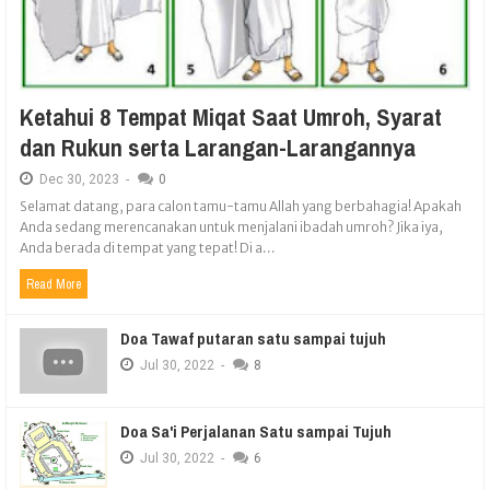
Ketahui 8 Tempat Miqat Saat Umroh, Syarat
dan Rukun serta Larangan-Larangannya
Dec
30,
2023
-
0
Selamat datang, para calon tamu-tamu Allah yang berbahagia! Apakah
Anda sedang merencanakan untuk menjalani ibadah umroh? Jika iya,
Anda berada di tempat yang tepat! Di a...
Read More
Doa Tawaf putaran satu sampai tujuh
Jul
30,
2022
-
8
Doa Sa'i Perjalanan Satu sampai Tujuh
Jul
30,
2022
-
6