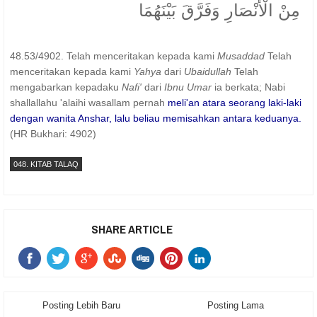
مِنْ الْأَنْصَارِ وَفَرَّقَ بَيْنَهُمَا
48.53/4902. Telah menceritakan kepada kami
Musaddad
Telah
menceritakan kepada kami
Yahya
dari
Ubaidullah
Telah
mengabarkan kepadaku
Nafi'
dari
Ibnu Umar
ia berkata; Nabi
shallallahu 'alaihi wasallam pernah
meli'an atara seorang laki-laki
dengan wanita Anshar, lalu beliau memisahkan antara keduanya.
(HR Bukhari: 4902)
048. KITAB TALAQ
SHARE ARTICLE
Posting Lebih Baru
Posting Lama