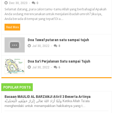
Dec
30,
2023
-
0
Selamat datang, para calon tamu-tamu Allah yang berbahagia! Apakah
Anda sedang merencanakan untuk menjalani ibadah umroh? Jika iya,
Anda berada di tempat yang tepat! Di a...
Read More
Doa Tawaf putaran satu sampai tujuh
Jul
30,
2022
-
8
Doa Sa'i Perjalanan Satu sampai Tujuh
Jul
30,
2022
-
6
POPULAR POSTS
Bacaan MAULID AL BARZANJI Atiril 3 Beserta Artinya
وَلَمَّا أَرَادَ اللهُ تَعَالَى إِبْرَازَ حَقِيْقَتِهِ الْمُحَمَّدِيَّة Ketika Allah Ta‘ala
menghendaki untuk menampakkan hakikatnya yang t...