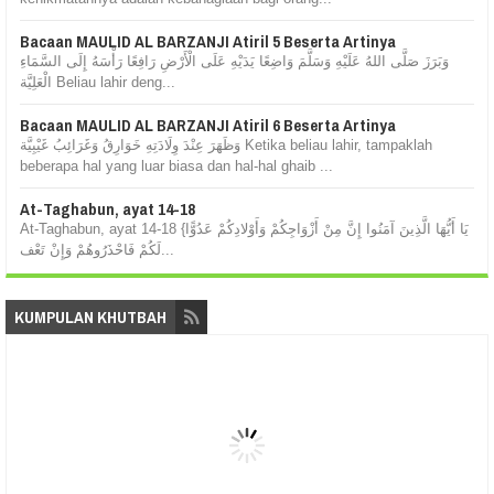
Bacaan MAULID AL BARZANJI Atiril 5 Beserta Artinya
وَبَرَزَ صَلَّى اللهُ عَلَيْهِ وَسَلَّمَ وَاضِعًا يَدَيْهِ عَلَى الْأَرْضِ رَافِعًا رَأْسَهُ إِلَى السَّمَاءِ
الْعَلِيَّة Beliau lahir deng...
Bacaan MAULID AL BARZANJI Atiril 6 Beserta Artinya
وَظَهَرَ عِنْدَ وِلَادَتِهِ خَوَارِقُ وَغَرَائِبُ غَيْبِيَّة Ketika beliau lahir, tampaklah
beberapa hal yang luar biasa dan hal-hal ghaib ...
At-Taghabun, ayat 14-18
At-Taghabun, ayat 14-18 {يَا أَيُّهَا الَّذِينَ آمَنُوا إِنَّ مِنْ أَزْوَاجِكُمْ وَأَوْلادِكُمْ عَدُوًّا
لَكُمْ فَاحْذَرُوهُمْ وَإِنْ تَعْف...
KUMPULAN KHUTBAH