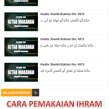
Hadits Shahih Bukhari No: 4970
حَدَّثَنَا أَبُو النُّعْمَانِ حَدَّثَنَا أَبُو عَوَانَةَ عَنْ أَبِي ب...
Hadits Shahih Bukhari No: 4971
حَدَّثَنَا سُلَيْمَانُ بْنُ حَرْبٍ حَدَّثَنَا حَمَّادٌ عَنْ يَحْيَى ع...
Hadits Shahih Bukhari No: 4972
حَدَّثَنَا مُحَمَّدُ بْنُ مُقَاتِلٍ أَبُو الْحَسَنِ أَخْبَرَنَا عَبْد...
HAJI DAN UMROH