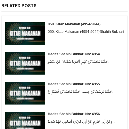
RELATED POSTS
050. Kitab Makanan (4954-5044)
050. Kitab Makanan (4954-5044)Shahih Bukhari
Hadits Shahih Bukhari No: 4954
حَدَّثَنَا مُحَمَّدُ بْنُ كَثِيرٍ أَخْبَرَنَا سُفْيَانُ عَنْ مَنْصُو...
Hadits Shahih Bukhari No: 4955
حَدَّثَنَا يُوسُفُ بْنُ عِيسَى حَدَّثَنَا مُحَمَّدُ بْنُ فُضَيْلٍ عَ...
Hadits Shahih Bukhari No: 4956
وَعَنْ أَبِي حَازِمٍ عَنْ أَبِي هُرَيْرَةَ أَصَابَنِي جَهْدٌ شَدِيدٌ...