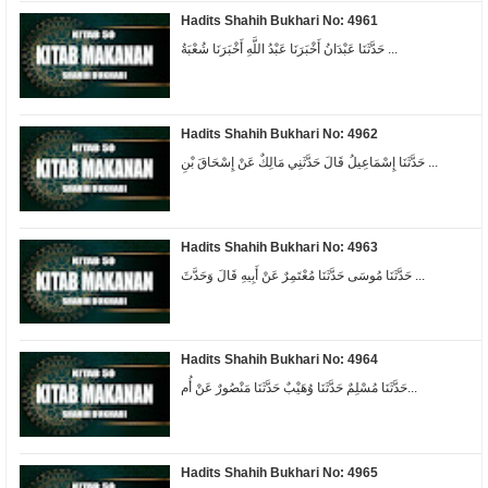
Hadits Shahih Bukhari No: 4961
حَدَّثَنَا عَبْدَانُ أَخْبَرَنَا عَبْدُ اللَّهِ أَخْبَرَنَا شُعْبَةُ ...
Hadits Shahih Bukhari No: 4962
حَدَّثَنَا إِسْمَاعِيلُ قَالَ حَدَّثَنِي مَالِكٌ عَنْ إِسْحَاقَ بْنِ ...
Hadits Shahih Bukhari No: 4963
حَدَّثَنَا مُوسَى حَدَّثَنَا مُعْتَمِرٌ عَنْ أَبِيهِ قَالَ وَحَدَّثَ ...
Hadits Shahih Bukhari No: 4964
حَدَّثَنَا مُسْلِمٌ حَدَّثَنَا وُهَيْبٌ حَدَّثَنَا مَنْصُورٌ عَنْ أُم...
Hadits Shahih Bukhari No: 4965