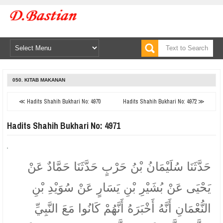
050. KITAB MAKANAN
≪ Hadits Shahih Bukhari No: 4970
Hadits Shahih Bukhari No: 4972 ≫
Hadits Shahih Bukhari No: 4971
حَدَّثَنَا سُلَيْمَانُ بْنُ حَرْبٍ حَدَّثَنَا حَمَّادٌ عَنْ
يَحْيَى عَنْ بُشَيْرِ بْنِ يَسَارٍ عَنْ سُوَيْدِ بْنِ
النُّعْمَانِ أَنَّهُ أَخْبَرَهُ أَنَّهُمْ كَانُوا مَعَ النَّبِيِّ