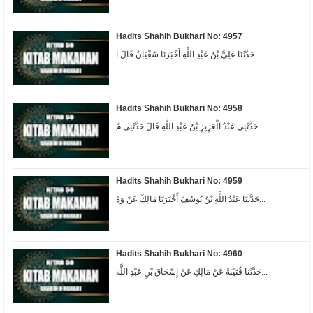
Hadits Shahih Bukhari No: 4957
حَدَّثَنَا عَلِيُّ بْنُ عَبْدِ اللَّهِ أَخْبَرَنَا سُفْيَانُ قَالَ ا...
Hadits Shahih Bukhari No: 4958
حَدَّثَنِي عَبْدُ الْعَزِيزِ بْنُ عَبْدِ اللَّهِ قَالَ حَدَّثَنِي مُ...
Hadits Shahih Bukhari No: 4959
حَدَّثَنَا عَبْدُ اللَّهِ بْنُ يُوسُفَ أَخْبَرَنَا مَالِكٌ عَنْ وَهْ...
Hadits Shahih Bukhari No: 4960
حَدَّثَنَا قُتَيْبَةُ عَنْ مَالِكٍ عَنْ إِسْحَاقَ بْنِ عَبْدِ اللَّه...