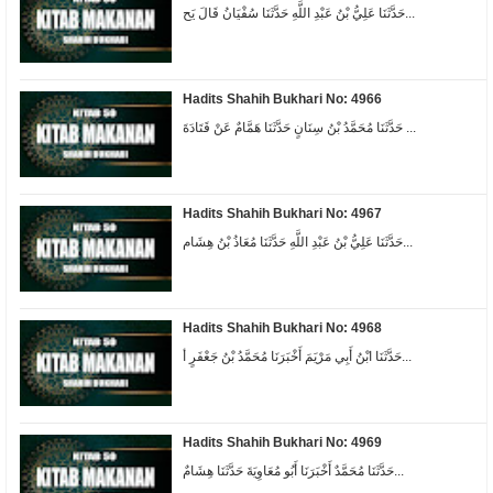
حَدَّثَنَا عَلِيُّ بْنُ عَبْدِ اللَّهِ حَدَّثَنَا سُفْيَانُ قَالَ يَح...
Hadits Shahih Bukhari No: 4966
حَدَّثَنَا مُحَمَّدُ بْنُ سِنَانٍ حَدَّثَنَا هَمَّامٌ عَنْ قَتَادَةَ ...
Hadits Shahih Bukhari No: 4967
حَدَّثَنَا عَلِيُّ بْنُ عَبْدِ اللَّهِ حَدَّثَنَا مُعَاذُ بْنُ هِشَام...
Hadits Shahih Bukhari No: 4968
حَدَّثَنَا ابْنُ أَبِي مَرْيَمَ أَخْبَرَنَا مُحَمَّدُ بْنُ جَعْفَرٍ أ...
Hadits Shahih Bukhari No: 4969
حَدَّثَنَا مُحَمَّدٌ أَخْبَرَنَا أَبُو مُعَاوِيَةَ حَدَّثَنَا هِشَامٌ...