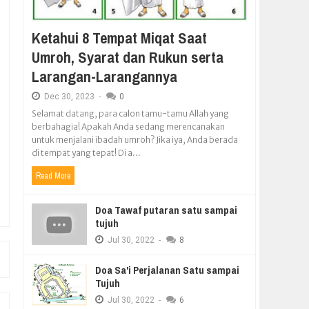
Ketahui 8 Tempat Miqat Saat
Umroh, Syarat dan Rukun serta
Larangan-Larangannya
Dec
30,
2023
-
0
Selamat datang, para calon tamu-tamu Allah yang
berbahagia! Apakah Anda sedang merencanakan
untuk menjalani ibadah umroh? Jika iya, Anda berada
di tempat yang tepat! Di a...
Read More
Doa Tawaf putaran satu sampai
tujuh
Jul
30,
2022
-
8
Doa Sa'i Perjalanan Satu sampai
Tujuh
Jul
30,
2022
-
6