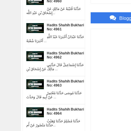
No: 4960
حَدَّثَنَا قُتَيْبَةُ عَنْ مَالِكٍ عَنْ
إِسْحَاقَ بْنِ عَبْدِ اللَّه...
Blog
Hadits Shahih Bukhari
No: 4961
حَدَّثَنَا عَبْدَانُ أَخْبَرَنَا عَبْدُ اللَّهِ
أَخْبَرَنَا شُعْبَةُ ...
Hadits Shahih Bukhari
No: 4962
حَدَّثَنَا إِسْمَاعِيلُ قَالَ حَدَّثَنِي
مَالِكٌ عَنْ إِسْحَاقَ بْنِ ...
Hadits Shahih Bukhari
No: 4963
حَدَّثَنَا مُوسَى حَدَّثَنَا مُعْتَمِرٌ
عَنْ أَبِيهِ قَالَ وَحَدَّثَ ...
Hadits Shahih Bukhari
No: 4964
حَدَّثَنَا مُسْلِمٌ حَدَّثَنَا وُهَيْبٌ
حَدَّثَنَا مَنْصُورٌ عَنْ أُم...