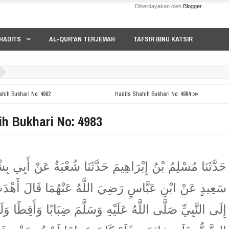
Diberdayakan oleh
Blogger
.
HADITS
AL-QUR'AN TERJEMAH
TAFSIR IBNU KATSIR
hih Bukhari No: 4982
Hadits Shahih Bukhari No: 4984 ≫
ih Bukhari No: 4983
حَدَّثَنَا مُسْلِمُ بْنُ إِبْرَاهِيمَ حَدَّثَنَا شُعْبَةُ عَنْ أَبِي بِ
سَعِيدٍ عَنْ ابْنِ عَبَّاسٍ رَضِيَ اللَّهُ عَنْهُمَا قَالَ أَهْدَ
إِلَى النَّبِيِّ صَلَّى اللَّهُ عَلَيْهِ وَسَلَّمَ ضِبَابًا وَأَقِطًا وَلَ