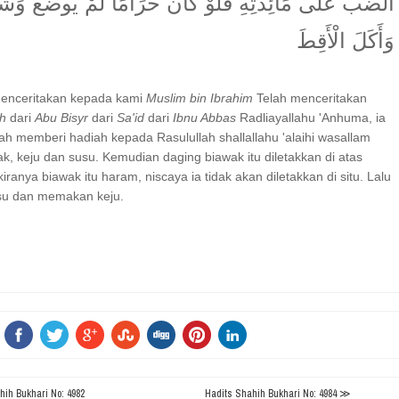
الضَّبُّ عَلَى مَائِدَتِهِ فَلَوْ كَانَ حَرَامًا لَمْ يُوضَعْ وَشَر
وَأَكَلَ الْأَقِطَ
menceritakan kepada kami
Muslim bin Ibrahim
Telah menceritakan
h
dari
Abu Bisyr
dari
Sa'id
dari
Ibnu Abbas
Radliayallahu 'Anhuma, ia
nah memberi hadiah kepada Rasulullah shallallahu 'alaihi wasallam
k, keju dan susu. Kemudian daging biawak itu diletakkan di atas
iranya biawak itu haram, niscaya ia tidak akan diletakkan di situ. Lalu
su dan memakan keju.
ih Bukhari No: 4982
Hadits Shahih Bukhari No: 4984 ≫