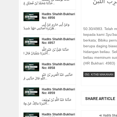
ِبَ اللَّبَنَ
حَدَّثَنَا مُحَمَّدُ بْنُ فُضَيْلٍ عَ...
Hadits Shahih Bukhari
No: 4956
وَعَنْ أَبِي حَازِمٍ عَنْ أَبِي
هُرَيْرَةَ أَصَابَنِي جَهْدٌ شَدِيدٌ...
50.30/4983. Telah 
kepada kami
Syu'ba
Hadits Shahih Bukhari
berkata; Bibiku per
No: 4957
berupa daging biawa
حَدَّثَنَا عَلِيُّ بْنُ عَبْدِ اللَّهِ
hidangan beliau. Sek
أَخْبَرَنَا سُفْيَانُ قَالَ ا...
beliau meminum su
(HR Bukhari: 4983)
Hadits Shahih Bukhari
No: 4958
حَدَّثَنِي عَبْدُ الْعَزِيزِ بْنُ عَبْدِ
050. KITAB MAKANAN
اللَّهِ قَالَ حَدَّثَنِي مُ...
Hadits Shahih Bukhari
No: 4959
SHARE ARTICLE
حَدَّثَنَا عَبْدُ اللَّهِ بْنُ يُوسُفَ
أَخْبَرَنَا مَالِكٌ عَنْ وَهْ...
Hadits Shahih Bukhari
≪ Hadits Shah