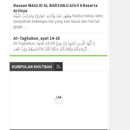
Bacaan MAULID AL BARZANJI Atiril 6 Beserta
Artinya
وَظَهَرَ عِنْدَ وِلَادَتِهِ خَوَارِقُ وَغَرَائِبُ غَيْبِيَّة Ketika beliau lahir,
tampaklah beberapa hal yang luar biasa dan hal-hal
ghaib ...
At-Taghabun, ayat 14-18
At-Taghabun, ayat 14-18 {يَا أَيُّهَا الَّذِينَ آمَنُوا إِنَّ مِنْ
أَزْوَاجِكُمْ وَأَوْلادِكُمْ عَدُوًّا لَكُمْ فَاحْذَرُوهُمْ وَإِنْ تَعْف...
KUMPULAN KHUTBAH