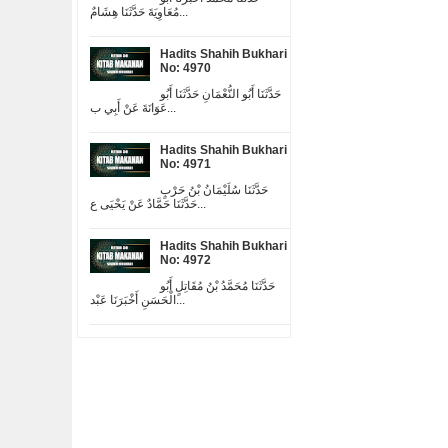
مُعَاوِيَةَ حَدَّثَنَا هِشَامٌ...
Hadits Shahih Bukhari
No: 4970
حَدَّثَنَا أَبُو النُّعْمَانِ حَدَّثَنَا أَبُو
عَوَانَةَ عَنْ أَبِي ب...
Hadits Shahih Bukhari
No: 4971
حَدَّثَنَا سُلَيْمَانُ بْنُ حَرْبٍ
حَدَّثَنَا حَمَّادٌ عَنْ يَحْيَى ع...
Hadits Shahih Bukhari
No: 4972
حَدَّثَنَا مُحَمَّدُ بْنُ مُقَاتِلٍ أَبُو
الْحَسَنِ أَخْبَرَنَا عَبْد...