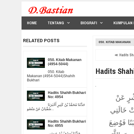
HOME
TENTANG
BIOGRAFI
KUMPULAN 
RELATED POSTS
050. KITAB MAKANAN
≪ Hadits Sha
050. Kitab Makanan
(4954-5044)
Hadits Shah
050. Kitab
Makanan (4954-5044)Shahih
Bukhari
Hadits Shahih Bukhari
شْرٍ عَنْ
No: 4954
حَدَّثَنَا مُحَمَّدُ بْنُ كَثِيرٍ أَخْبَرَنَا
تْ خَالَتِي
سُفْيَانُ عَنْ مَنْصُو...
بَنًا فَوُضِعَ
Hadits Shahih Bukhari
No: 4955
حَدَّثَنَا يُوسُفُ بْنُ عِيسَى