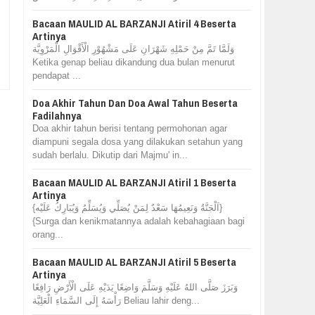
Bacaan MAULID AL BARZANJI Atiril 4 Beserta
Artinya
وَلَمَّا تَمَّ مِنْ حَمْلِهِ شَهْرَانِ عَلَى مَشْهُوْرِ الْأَقْوَالِ الْمَرْوِيَّة
Ketika genap beliau dikandung dua bulan menurut
pendapat ...
Doa Akhir Tahun Dan Doa Awal Tahun Beserta
Fadilahnya
Doa akhir tahun berisi tentang permohonan agar
diampuni segala dosa yang dilakukan setahun yang
sudah berlalu. Dikutip dari Majmu' in...
Bacaan MAULID AL BARZANJI Atiril 1 Beserta
Artinya
{اَلْجَنَّةُ وَنَعِيمُهَا سَعْدٌ لِمَنْ يُصَلِّي وَيُسَلِّمُ وَيُبَارِكُ عَلَيْه}
{Surga dan kenikmatannya adalah kebahagiaan bagi
orang...
Bacaan MAULID AL BARZANJI Atiril 5 Beserta
Artinya
وَبَرَزَ صَلَّى اللهُ عَلَيْهِ وَسَلَّمَ وَاضِعًا يَدَيْهِ عَلَى الْأَرْضِ رَافِعًا
رَأْسَهُ إِلَى السَّمَاءِ الْعَلِيَّة Beliau lahir deng...