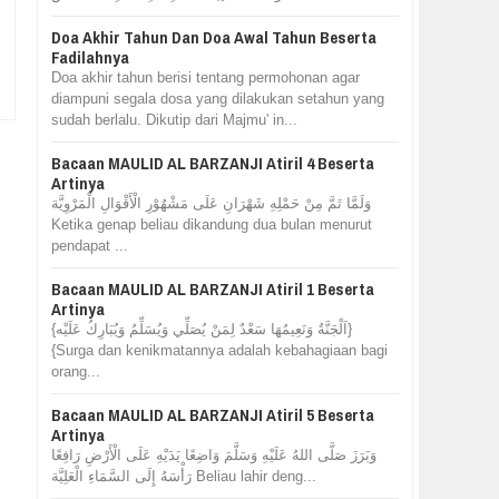
Doa Akhir Tahun Dan Doa Awal Tahun Beserta
Fadilahnya
Doa akhir tahun berisi tentang permohonan agar
diampuni segala dosa yang dilakukan setahun yang
sudah berlalu. Dikutip dari Majmu' in...
Bacaan MAULID AL BARZANJI Atiril 4 Beserta
Artinya
وَلَمَّا تَمَّ مِنْ حَمْلِهِ شَهْرَانِ عَلَى مَشْهُوْرِ الْأَقْوَالِ الْمَرْوِيَّة
Ketika genap beliau dikandung dua bulan menurut
pendapat ...
Bacaan MAULID AL BARZANJI Atiril 1 Beserta
Artinya
{اَلْجَنَّةُ وَنَعِيمُهَا سَعْدٌ لِمَنْ يُصَلِّي وَيُسَلِّمُ وَيُبَارِكُ عَلَيْه}
{Surga dan kenikmatannya adalah kebahagiaan bagi
orang...
Bacaan MAULID AL BARZANJI Atiril 5 Beserta
Artinya
وَبَرَزَ صَلَّى اللهُ عَلَيْهِ وَسَلَّمَ وَاضِعًا يَدَيْهِ عَلَى الْأَرْضِ رَافِعًا
رَأْسَهُ إِلَى السَّمَاءِ الْعَلِيَّة Beliau lahir deng...