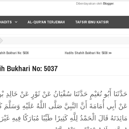
Diberdayakan oleh
Blogger
.
HADITS
AL-QUR'AN TERJEMAH
TAFSIR IBNU KATSIR
hih Bukhari No: 5036
Hadits Shahih Bukhari No: 5038 ≫
ih Bukhari No: 5037
حَدَّثَنَا أَبُو نُعَيْمٍ حَدَّثَنَا سُفْيَانُ عَنْ ثَوْرٍ عَنْ خَالِدِ ب
عَنْ أَبِي أُمَامَةَ أَنَّ النَّبِيَّ صَلَّى اللَّهُ عَلَيْهِ وَسَلَّمَ ك
مَائِدَتَهُ قَالَ الْحَمْدُ لِلَّهِ كَثِيرًا طَيِّبًا مُبَارَكًا فِيهِ غَيْرَ