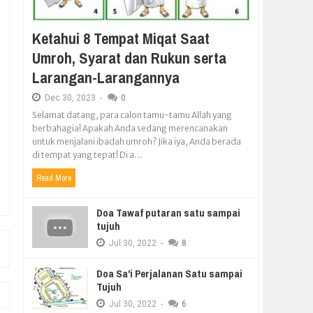
Ketahui 8 Tempat Miqat Saat
Umroh, Syarat dan Rukun serta
i
Larangan-Larangannya
Dec
30,
2023
-
0
Selamat datang, para calon tamu-tamu Allah yang
berbahagia! Apakah Anda sedang merencanakan
untuk menjalani ibadah umroh? Jika iya, Anda berada
di tempat yang tepat! Di a...
Read More
Doa Tawaf putaran satu sampai
tujuh
Jul
30,
2022
-
8
Doa Sa'i Perjalanan Satu sampai
Tujuh
Jul
30,
2022
-
6