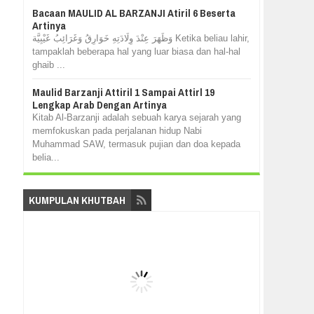
Bacaan MAULID AL BARZANJI Atiril 6 Beserta
Artinya
وَظَهَرَ عِنْدَ وِلَادَتِهِ خَوَارِقُ وَغَرَائِبُ غَيْبِيَّة Ketika beliau lahir,
tampaklah beberapa hal yang luar biasa dan hal-hal
ghaib ...
Maulid Barzanji Attiril 1 Sampai Attirl 19
Lengkap Arab Dengan Artinya
Kitab Al-Barzanji adalah sebuah karya sejarah yang
memfokuskan pada perjalanan hidup Nabi
Muhammad SAW, termasuk pujian dan doa kepada
belia...
KUMPULAN KHUTBAH