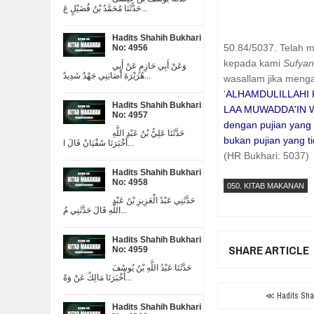
حَدَّثَنَا مُحَمَّدُ بْنُ فُضَيْلٍ عَ...
Hadits Shahih Bukhari
50.84/5037. Telah 
No: 4956
kepada kami
Sufya
وَعَنْ أَبِي حَازِمٍ عَنْ أَبِي
هُرَيْرَةَ أَصَابَنِي جَهْدٌ شَدِيدٌ...
wasallam jika meng
'
ALHAMDULILLAHI 
Hadits Shahih Bukhari
LAA MUWADDA'IN W
No: 4957
dengan pujian yang
حَدَّثَنَا عَلِيُّ بْنُ عَبْدِ اللَّهِ
bukan pujian yang t
أَخْبَرَنَا سُفْيَانُ قَالَ ا...
(HR Bukhari: 5037)
Hadits Shahih Bukhari
No: 4958
050. KITAB MAKANAN
حَدَّثَنِي عَبْدُ الْعَزِيزِ بْنُ عَبْدِ
اللَّهِ قَالَ حَدَّثَنِي مُ...
Hadits Shahih Bukhari
SHARE ARTICLE
No: 4959
حَدَّثَنَا عَبْدُ اللَّهِ بْنُ يُوسُفَ
أَخْبَرَنَا مَالِكٌ عَنْ وَهْ...
≪ Hadits Shah
Hadits Shahih Bukhari