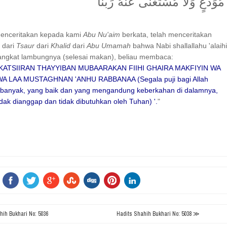
مُوَدَّعٍ وَلَا مُسْتَغْنًى عَنْهُ رَبَّنَا
menceritakan kepada kami
Abu Nu'aim
berkata, telah menceritakan
n
dari
Tsaur
dari
Khalid
dari
Abu Umamah
bahwa Nabi shallallahu 'alaih
angkat lambungnya (selesai makan), beliau membaca:
KATSIIRAN THAYYIBAN MUBAARAKAN FIIHI GHAIRA MAKFIYIN WA
A LAA MUSTAGHNAN 'ANHU RABBANAA (Segala puji bagi Allah
 banyak, yang baik dan yang mengandung keberkahan di dalamnya,
idak dianggap dan tidak dibutuhkan oleh Tuhan) '.
"
ih Bukhari No: 5036
Hadits Shahih Bukhari No: 5038 ≫