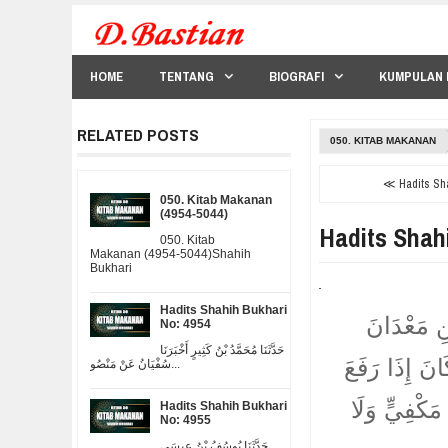
HOME
TENTANG
BIOGRAFI
KUMPULAN 
RELATED POSTS
050. KITAB MAKANAN
≪ Hadits Sha
050. Kitab Makanan
(4954-5044)
Hadits Shah
050. Kitab
Makanan (4954-5044)Shahih
Bukhari
Hadits Shahih Bukhari
ْنِ مَعْدَانَ
No: 4954
حَدَّثَنَا مُحَمَّدُ بْنُ كَثِيرٍ أَخْبَرَنَا
َانَ إِذَا رَفَعَ
سُفْيَانُ عَنْ مَنْصُو...
 مَكْفِيٍّ وَلَا
Hadits Shahih Bukhari
No: 4955
حَدَّثَنَا يُوسُفُ بْنُ عِيسَى