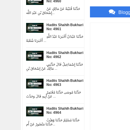
No: 4960
حَدَّثَنَا قُتَيْبَةُ عَنْ مَالِكٍ عَنْ
Blog
إِسْحَاقَ بْنِ عَبْدِ اللَّه...
Hadits Shahih Bukhari
No: 4961
حَدَّثَنَا عَبْدَانُ أَخْبَرَنَا عَبْدُ اللَّهِ
أَخْبَرَنَا شُعْبَةُ ...
Hadits Shahih Bukhari
No: 4962
حَدَّثَنَا إِسْمَاعِيلُ قَالَ حَدَّثَنِي
مَالِكٌ عَنْ إِسْحَاقَ بْنِ ...
Hadits Shahih Bukhari
No: 4963
حَدَّثَنَا مُوسَى حَدَّثَنَا مُعْتَمِرٌ
عَنْ أَبِيهِ قَالَ وَحَدَّثَ ...
Hadits Shahih Bukhari
No: 4964
حَدَّثَنَا مُسْلِمٌ حَدَّثَنَا وُهَيْبٌ
حَدَّثَنَا مَنْصُورٌ عَنْ أُم...