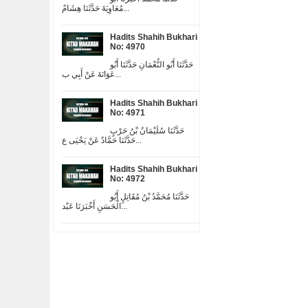
مُعَاوِيَةَ حَدَّثَنَا هِشَامٌ...
Hadits Shahih Bukhari
No: 4970
حَدَّثَنَا أَبُو النُّعْمَانِ حَدَّثَنَا أَبُو
عَوَانَةَ عَنْ أَبِي ب...
Hadits Shahih Bukhari
No: 4971
حَدَّثَنَا سُلَيْمَانُ بْنُ حَرْبٍ
حَدَّثَنَا حَمَّادٌ عَنْ يَحْيَى ع...
Hadits Shahih Bukhari
No: 4972
حَدَّثَنَا مُحَمَّدُ بْنُ مُقَاتِلٍ أَبُو
الْحَسَنِ أَخْبَرَنَا عَبْد...