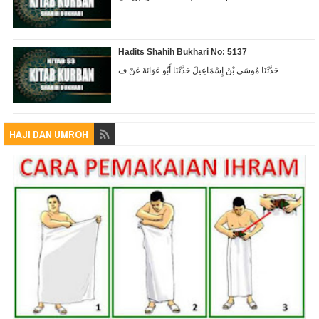
Hadits Shahih Bukhari No: 5137
حَدَّثَنَا مُوسَى بْنُ إِسْمَاعِيلَ حَدَّثَنَا أَبُو عَوَانَةَ عَنْ ف...
HAJI DAN UMROH