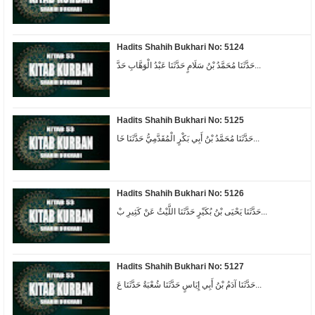
Hadits Shahih Bukhari No: 5124
حَدَّثَنَا مُحَمَّدُ بْنُ سَلَامٍ حَدَّثَنَا عَبْدُ الْوَهَّابِ حَدَّ...
Hadits Shahih Bukhari No: 5125
حَدَّثَنَا مُحَمَّدُ بْنُ أَبِي بَكْرٍ الْمُقَدَّمِيُّ حَدَّثَنَا خَا...
Hadits Shahih Bukhari No: 5126
حَدَّثَنَا يَحْيَى بْنُ بُكَيْرٍ حَدَّثَنَا اللَّيْثُ عَنْ كَثِيرِ بْ...
Hadits Shahih Bukhari No: 5127
حَدَّثَنَا آدَمُ بْنُ أَبِي إِيَاسٍ حَدَّثَنَا شُعْبَةُ حَدَّثَنَا عَ...