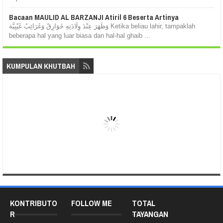
Bacaan MAULID AL BARZANJI Atiril 6 Beserta Artinya
وَظَهَرَ عِنْدَ وِلَادَتِهِ خَوَارِقُ وَغَرَائِبُ غَيْبِيَّة Ketika beliau lahir, tampaklah
beberapa hal yang luar biasa dan hal-hal ghaib ...
KUMPULAN KHUTBAH
KONTRIBUTO
FOLLOW ME
TOTAL
R
TAYANGAN