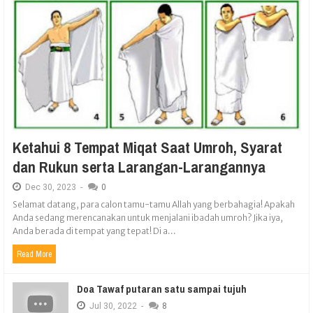
Ketahui 8 Tempat Miqat Saat Umroh, Syarat
dan Rukun serta Larangan-Larangannya
Dec
30,
2023
-
0
Selamat datang, para calon tamu-tamu Allah yang berbahagia! Apakah
Anda sedang merencanakan untuk menjalani ibadah umroh? Jika iya,
Anda berada di tempat yang tepat! Di a...
Read More
Doa Tawaf putaran satu sampai tujuh
Jul
30,
2022
-
8