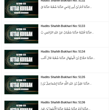
Hadits Shahih Bukhari No: 5132
حَدَّثَنَا آدَمُ بْنُ أَبِي إِيَاسٍ حَدَّثَنَا شُعْبَةُ حَدَّثَنَا قَ...
Hadits Shahih Bukhari No: 5133
حَدَّثَنَا قُتَيْبَةُ حَدَّثَنَا سُفْيَانُ عَنْ عَبْدِ الرَّحْمَنِ بْ...
Hadits Shahih Bukhari No: 5134
حَدَّثَنَا حَجَّاجُ بْنُ الْمِنْهَالِ حَدَّثَنَا شُعْبَةُ قَالَ أَخْب...
Hadits Shahih Bukhari No: 5135
حَدَّثَنَا عَلِيُّ بْنُ عَبْدِ اللَّهِ حَدَّثَنَا إِسْمَاعِيلُ بْنُ إ...
Hadits Shahih Bukhari No: 5136
حَدَّثَنَا آدَمُ حَدَّثَنَا شُعْبَةُ حَدَّثَنَا الْأَسْوَدُ بْنُ قَيْ...