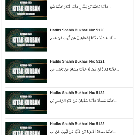
حَدَّثَنَا مُحَمَّدُ بْنُ بَشَّارٍ حَدَّثَنَا غُنْدَرٌ حَدَّثَنَا شُع...
Hadits Shahih Bukhari No: 5120
حَدَّثَنَا مُسَدَّدٌ حَدَّثَنَا إِسْمَاعِيلُ عَنْ أَيُّوبَ عَنْ مُحَم...
Hadits Shahih Bukhari No: 5121
حَدَّثَنَا مُعَاذُ بْنُ فَضَالَةَ حَدَّثَنَا هِشَامٌ عَنْ يَحْيَى عَن...
Hadits Shahih Bukhari No: 5122
حَدَّثَنَا مُسَدَّدٌ حَدَّثَنَا سُفْيَانُ عَنْ عَبْدِ الرَّحْمَنِ بْن...
Hadits Shahih Bukhari No: 5123
حَدَّثَنَا صَدَقَةُ أَخْبَرَنَا ابْنُ عُلَيَّةَ عَنْ أَيُّوبَ عَنْ اب...