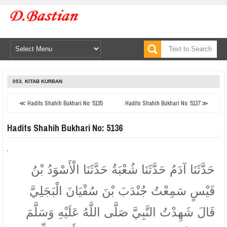
053. KITAB KURBAN
≪ Hadits Shahih Bukhari No: 5135
Hadits Shahih Bukhari No: 5137 ≫
Hadits Shahih Bukhari No: 5136
حَدَّثَنَا آدَمُ حَدَّثَنَا شُعْبَةُ حَدَّثَنَا الْأَسْوَدُ بْنُ
قَيْسٍ سَمِعْتُ جُنْدَبَ بْنَ سُفْيَانَ الْبَجَلِيَّ
قَالَ شَهِدْتُ النَّبِيَّ صَلَّى اللَّهُ عَلَيْهِ وَسَلَّمَ