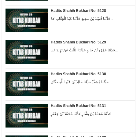
Hadits Shahih Bukhari No: 5128
حَدَّثَنَا قُتَيْبَةُ بْنُ سَعِيدٍ حَدَّثَنَا عَبْدُ الْوَهَّابِ حَدّ...
Hadits Shahih Bukhari No: 5129
حَدَّثَنَا عَمْرُو بْنُ خَالِدٍ حَدَّثَنَا اللَّيْثُ عَنْ يَزِيدَ عَن...
Hadits Shahih Bukhari No: 5130
حَدَّثَنَا مُسَدَّدٌ حَدَّثَنَا خَالِدُ بْنُ عَبْدِ اللَّهِ حَدَّثَنَ...
Hadits Shahih Bukhari No: 5131
حَدَّثَنَا مُحَمَّدُ بْنُ بَشَّارٍ حَدَّثَنَا مُحَمَّدُ بْنُ جَعْفَرٍ...