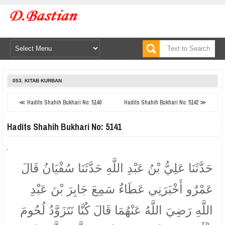
053. KITAB KURBAN
≪ Hadits Shahih Bukhari No: 5140
Hadits Shahih Bukhari No: 5142 ≫
Hadits Shahih Bukhari No: 5141
حَدَّثَنَا عَلِيُّ بْنُ عَبْدِ اللَّهِ حَدَّثَنَا سُفْيَانُ قَالَ
عَمْرٌو أَخْبَرَنِي عَطَاءٌ سَمِعَ جَابِرَ بْنَ عَبْدِ
اللَّهِ رَضِيَ اللَّهُ عَنْهُمَا قَالَ كُنَّا نَتَزَوَّدُ لُحُومَ