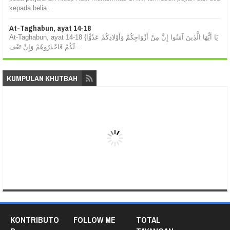
kepada belia...
At-Taghabun, ayat 14-18
At-Taghabun, ayat 14-18 {يَا أَيُّهَا الَّذِينَ آمَنُوا إِنَّ مِنْ أَزْوَاجِكُمْ وَأَوْلادِكُمْ عَدُوًّا
لَكُمْ فَاحْذَرُوهُمْ وَإِنْ تَعْف...
KUMPULAN KHUTBAH
KONTRIBUTO
FOLLOW ME
TOTAL