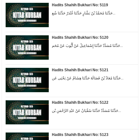
Hadits Shahih Bukhari No: 5119
حَدَّثَنَا مُحَمَّدُ بْنُ بَشَّارٍ حَدَّثَنَا غُنْدَرٌ حَدَّثَنَا شُع...
Hadits Shahih Bukhari No: 5120
حَدَّثَنَا مُسَدَّدٌ حَدَّثَنَا إِسْمَاعِيلُ عَنْ أَيُّوبَ عَنْ مُحَم...
Hadits Shahih Bukhari No: 5121
حَدَّثَنَا مُعَاذُ بْنُ فَضَالَةَ حَدَّثَنَا هِشَامٌ عَنْ يَحْيَى عَن...
Hadits Shahih Bukhari No: 5122
حَدَّثَنَا مُسَدَّدٌ حَدَّثَنَا سُفْيَانُ عَنْ عَبْدِ الرَّحْمَنِ بْن...
Hadits Shahih Bukhari No: 5123