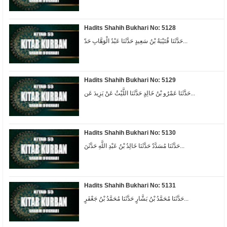
Hadits Shahih Bukhari No: 5128
حَدَّثَنَا قُتَيْبَةُ بْنُ سَعِيدٍ حَدَّثَنَا عَبْدُ الْوَهَّابِ حَدّ...
Hadits Shahih Bukhari No: 5129
حَدَّثَنَا عَمْرُو بْنُ خَالِدٍ حَدَّثَنَا اللَّيْثُ عَنْ يَزِيدَ عَن...
Hadits Shahih Bukhari No: 5130
حَدَّثَنَا مُسَدَّدٌ حَدَّثَنَا خَالِدُ بْنُ عَبْدِ اللَّهِ حَدَّثَنَ...
Hadits Shahih Bukhari No: 5131
حَدَّثَنَا مُحَمَّدُ بْنُ بَشَّارٍ حَدَّثَنَا مُحَمَّدُ بْنُ جَعْفَرٍ...