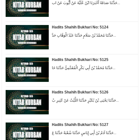
حَدَّثَنَا صَدَقَةُ أَخْبَرَنَا ابْنُ عُلَيَّةَ عَنْ أَيُّوبَ عَنْ اب...
Hadits Shahih Bukhari No: 5124
حَدَّثَنَا مُحَمَّدُ بْنُ سَلَامٍ حَدَّثَنَا عَبْدُ الْوَهَّابِ حَدَّ...
Hadits Shahih Bukhari No: 5125
حَدَّثَنَا مُحَمَّدُ بْنُ أَبِي بَكْرٍ الْمُقَدَّمِيُّ حَدَّثَنَا خَا...
Hadits Shahih Bukhari No: 5126
حَدَّثَنَا يَحْيَى بْنُ بُكَيْرٍ حَدَّثَنَا اللَّيْثُ عَنْ كَثِيرِ بْ...
Hadits Shahih Bukhari No: 5127
حَدَّثَنَا آدَمُ بْنُ أَبِي إِيَاسٍ حَدَّثَنَا شُعْبَةُ حَدَّثَنَا عَ...