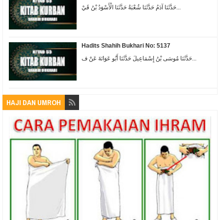
حَدَّثَنَا آدَمُ حَدَّثَنَا شُعْبَةُ حَدَّثَنَا الْأَسْوَدُ بْنُ قَيْ...
Hadits Shahih Bukhari No: 5137
حَدَّثَنَا مُوسَى بْنُ إِسْمَاعِيلَ حَدَّثَنَا أَبُو عَوَانَةَ عَنْ ف...
HAJI DAN UMROH