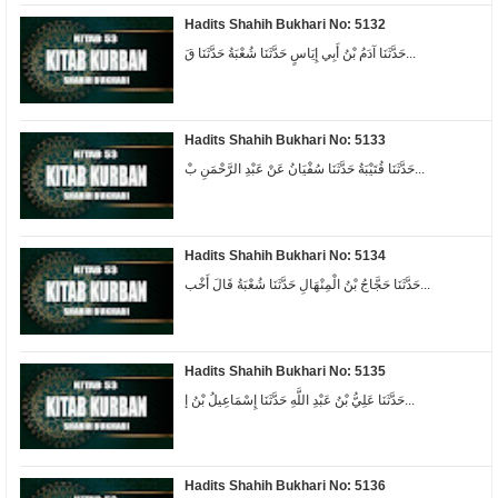
Hadits Shahih Bukhari No: 5132
حَدَّثَنَا آدَمُ بْنُ أَبِي إِيَاسٍ حَدَّثَنَا شُعْبَةُ حَدَّثَنَا قَ...
Hadits Shahih Bukhari No: 5133
حَدَّثَنَا قُتَيْبَةُ حَدَّثَنَا سُفْيَانُ عَنْ عَبْدِ الرَّحْمَنِ بْ...
Hadits Shahih Bukhari No: 5134
حَدَّثَنَا حَجَّاجُ بْنُ الْمِنْهَالِ حَدَّثَنَا شُعْبَةُ قَالَ أَخْب...
Hadits Shahih Bukhari No: 5135
حَدَّثَنَا عَلِيُّ بْنُ عَبْدِ اللَّهِ حَدَّثَنَا إِسْمَاعِيلُ بْنُ إ...
Hadits Shahih Bukhari No: 5136