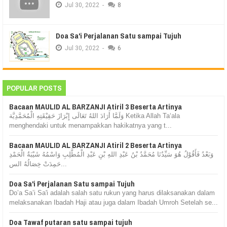
Jul
30,
2022
-
8
Doa Sa'i Perjalanan Satu sampai Tujuh
Jul
30,
2022
-
6
POPULAR POSTS
Bacaan MAULID AL BARZANJI Atiril 3 Beserta Artinya
وَلَمَّا أَرَادَ اللهُ تَعَالَى إِبْرَازَ حَقِيْقَتِهِ الْمُحَمَّدِيَّة Ketika Allah Ta‘ala
menghendaki untuk menampakkan hakikatnya yang t...
Bacaan MAULID AL BARZANJI Atiril 2 Beserta Artinya
وَبَعْدُ فَأَقُوْلُ هُوَ سَيِّدُنَا مُحَمَّدُ بْنُ عَبْدِ اللهِ بْنِ عَبْدِ الْمُطَّلِبِ وَاسْمُهُ شَيْبَةُ الْحَمْدِ
حَمِدَتْ خِصَالُهُ الس...
Doa Sa'i Perjalanan Satu sampai Tujuh
Do’a Sa’i Sa'i adalah salah satu rukun yang harus dilaksanakan dalam
melaksanakan Ibadah Haji atau juga dalam Ibadah Umroh Setelah se...
Doa Tawaf putaran satu sampai tujuh