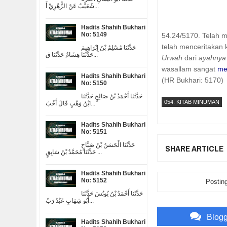
شُعَيْبٌ عَنْ الزُّهْرِيِّ أَ...
Hadits Shahih Bukhari
No: 5149
54.24/5170. Telah 
telah menceritakan
حَدَّثَنَا مُسْلِمُ بْنُ إِبْرَاهِيمَ
حَدَّثَنَا هِشَامٌ حَدَّثَنَا ق...
Urwah
dari
ayahnya
wasallam sangat
me
Hadits Shahih Bukhari
(HR Bukhari: 5170)
No: 5150
حَدَّثَنَا أَحْمَدُ بْنُ صَالِحٍ حَدَّثَنَا
054. KITAB MINUMAN
ابْنُ وَهْبٍ قَالَ أَخْبَ...
Hadits Shahih Bukhari
No: 5151
حَدَّثَنَا الْحَسَنُ بْنُ صَبَّاحٍ
SHARE ARTICLE
حَدَّثَنَا مُحَمَّدُ بْنُ سَابِقٍ ...
Hadits Shahih Bukhari
No: 5152
Postin
حَدَّثَنَا أَحْمَدُ بْنُ يُونُسَ حَدَّثَنَا
أَبُو شِهَابٍ عَبْدُ رَبّ...
Blog
Hadits Shahih Bukhari