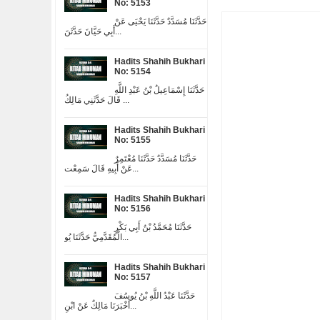
No: 5153
حَدَّثَنَا مُسَدَّدٌ حَدَّثَنَا يَحْيَى عَنْ
أَبِي حَيَّانَ حَدَّثَنَ...
Hadits Shahih Bukhari
No: 5154
حَدَّثَنَا إِسْمَاعِيلُ بْنُ عَبْدِ اللَّهِ
قَالَ حَدَّثَنِي مَالِكُ ...
Hadits Shahih Bukhari
No: 5155
حَدَّثَنَا مُسَدَّدٌ حَدَّثَنَا مُعْتَمِرٌ
عَنْ أَبِيهِ قَالَ سَمِعْت...
Hadits Shahih Bukhari
No: 5156
حَدَّثَنَا مُحَمَّدُ بْنُ أَبِي بَكْرٍ
الْمُقَدَّمِيُّ حَدَّثَنَا يُو...
Hadits Shahih Bukhari
No: 5157
حَدَّثَنَا عَبْدُ اللَّهِ بْنُ يُوسُفَ
أَخْبَرَنَا مَالِكٌ عَنْ ابْنِ...