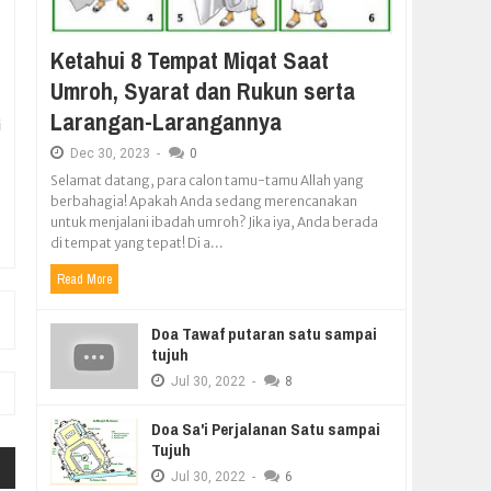
Ketahui 8 Tempat Miqat Saat
Umroh, Syarat dan Rukun serta
Larangan-Larangannya
i
Dec
30,
2023
-
0
Selamat datang, para calon tamu-tamu Allah yang
berbahagia! Apakah Anda sedang merencanakan
untuk menjalani ibadah umroh? Jika iya, Anda berada
di tempat yang tepat! Di a...
Read More
Doa Tawaf putaran satu sampai
tujuh
Jul
30,
2022
-
8
Doa Sa'i Perjalanan Satu sampai
Tujuh
Jul
30,
2022
-
6