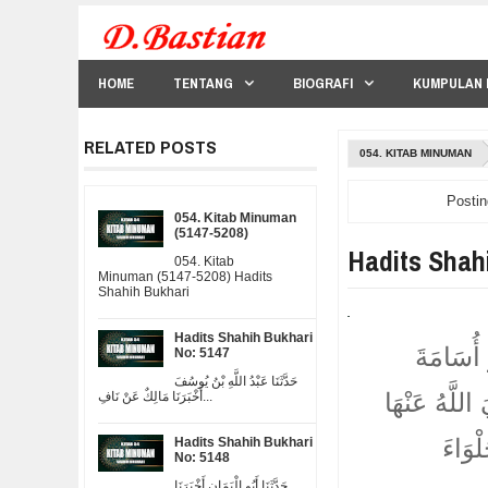
HOME
TENTANG
BIOGRAFI
KUMPULAN 
RELATED POSTS
054. KITAB MINUMAN
Postin
054. Kitab Minuman
(5147-5208)
Hadits Shah
054. Kitab
Minuman (5147-5208) Hadits
Shahih Bukhari
Hadits Shahih Bukhari
و أُسَامَةَ
No: 5147
حَدَّثَنَا عَبْدُ اللَّهِ بْنُ يُوسُفَ
للَّهُ عَنْهَا
أَخْبَرَنَا مَالِكٌ عَنْ نَافِ...
ْوَاءَ
Hadits Shahih Bukhari
No: 5148
حَدَّثَنَا أَبُو الْيَمَانِ أَخْبَرَنَا