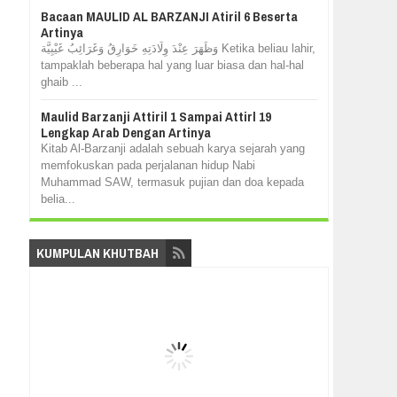
Bacaan MAULID AL BARZANJI Atiril 6 Beserta
Artinya
وَظَهَرَ عِنْدَ وِلَادَتِهِ خَوَارِقُ وَغَرَائِبُ غَيْبِيَّة Ketika beliau lahir,
tampaklah beberapa hal yang luar biasa dan hal-hal
ghaib ...
Maulid Barzanji Attiril 1 Sampai Attirl 19
Lengkap Arab Dengan Artinya
Kitab Al-Barzanji adalah sebuah karya sejarah yang
memfokuskan pada perjalanan hidup Nabi
Muhammad SAW, termasuk pujian dan doa kepada
belia...
KUMPULAN KHUTBAH