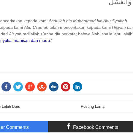
وَالْعَسَلَ
menceritakan kepada kami
Abdullah bin Muhammad bin Abu Syaibah
 kepada kami
Abu Usamah
telah menceritakan kepada kami
Hisyam bin
dari
Aisyah
radliallahu 'anha dia berkata; bahwa Nabi shallallahu 'alaih
nyukai manisan dan madu.
"
g Lebih Baru
Posting Lama
ger Comments
Facebook Comments