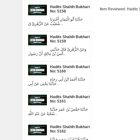
Hadits Shahih Bukhari
Item Reviewed:
Hadits 
No: 5158
حَدَّثَنَا أَبُو الْيَمَانِ أَخْبَرَنَا
شُعَيْبٌ عَنْ الزُّهْرِيِّ قَ...
Hadits Shahih Bukhari
No: 5159
وَعَنْ الزُّهْرِيِّ قَالَ حَدَّثَنِي
أَنَسُ بْنُ مَالِكٍ أَنَّ رَسُول...
Hadits Shahih Bukhari
No: 5160
حَدَّثَنَا أَحْمَدُ ابْنُ أَبِي رَجَاءٍ
حَدَّثَنَا يَحْيَى عَنْ أَبِي...
Hadits Shahih Bukhari
No: 5161
حَدَّثَنَا حَفْصُ بْنُ عُمَرَ حَدَّثَنَا
شُعْبَةُ عَنْ عَبْدِ اللَّهِ...
Hadits Shahih Bukhari
No: 5162
حَدَّثَنَا قُتَيْبَةُ بْنُ سَعِيدٍ حَدَّثَنَا