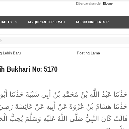
Diberdayakan oleh
Blogger
.
HADITS
AL-QUR'AN TERJEMAH
TAFSIR IBNU KATSIR
g Lebih Baru
Posting Lama
ih Bukhari No: 5170
حَدَّثَنَا عَبْدُ اللَّهِ بْنُ مُحَمَّدِ بْنُ أَبِي شَيْبَةَ حَدَّثَنَا أَبُ
حَدَّثَنَا هِشَامُ بْنُ عُرْوَةَ عَنْ أَبِيهِ عَنْ عَائِشَةَ رَضِيَ ا
قَالَتْ كَانَ النَّبِيُّ صَلَّى اللَّهُ عَلَيْهِ وَسَلَّمَ يُحِبُّ الْحَل