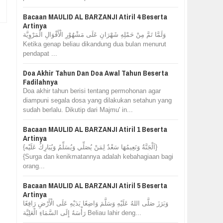
Bacaan MAULID AL BARZANJI Atiril 4 Beserta
Artinya
وَلَمَّا تَمَّ مِنْ حَمْلِهِ شَهْرَانِ عَلَى مَشْهُوْرِ الْأَقْوَالِ الْمَرْوِيَّة
Ketika genap beliau dikandung dua bulan menurut
pendapat ...
Doa Akhir Tahun Dan Doa Awal Tahun Beserta
Fadilahnya
Doa akhir tahun berisi tentang permohonan agar
diampuni segala dosa yang dilakukan setahun yang
sudah berlalu. Dikutip dari Majmu' in...
Bacaan MAULID AL BARZANJI Atiril 1 Beserta
Artinya
{اَلْجَنَّةُ وَنَعِيمُهَا سَعْدٌ لِمَنْ يُصَلِّي وَيُسَلِّمُ وَيُبَارِكُ عَلَيْه}
{Surga dan kenikmatannya adalah kebahagiaan bagi
orang...
Bacaan MAULID AL BARZANJI Atiril 5 Beserta
Artinya
وَبَرَزَ صَلَّى اللهُ عَلَيْهِ وَسَلَّمَ وَاضِعًا يَدَيْهِ عَلَى الْأَرْضِ رَافِعًا
رَأْسَهُ إِلَى السَّمَاءِ الْعَلِيَّة Beliau lahir deng...