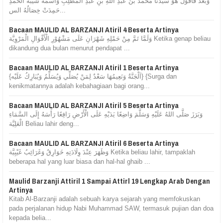
وَبَعْدُ فَأَقُوْلُ هُوَ سَيِّدُنَا مُحَمَّدُ بْنُ عَبْدِ اللهِ بْنِ عَبْدِ الْمُطَّلِبِ وَاسْمُهُ شَيْبَةُ الْحَمْدِ
حَمِدَتْ خِصَالُهُ الس...
Bacaan MAULID AL BARZANJI Atiril 4 Beserta Artinya
وَلَمَّا تَمَّ مِنْ حَمْلِهِ شَهْرَانِ عَلَى مَشْهُوْرِ الْأَقْوَالِ الْمَرْوِيَّة Ketika genap beliau
dikandung dua bulan menurut pendapat ...
Bacaan MAULID AL BARZANJI Atiril 1 Beserta Artinya
{اَلْجَنَّةُ وَنَعِيمُهَا سَعْدٌ لِمَنْ يُصَلِّي وَيُسَلِّمُ وَيُبَارِكُ عَلَيْه} {Surga dan
kenikmatannya adalah kebahagiaan bagi orang...
Bacaan MAULID AL BARZANJI Atiril 5 Beserta Artinya
وَبَرَزَ صَلَّى اللهُ عَلَيْهِ وَسَلَّمَ وَاضِعًا يَدَيْهِ عَلَى الْأَرْضِ رَافِعًا رَأْسَهُ إِلَى السَّمَاءِ
الْعَلِيَّة Beliau lahir deng...
Bacaan MAULID AL BARZANJI Atiril 6 Beserta Artinya
وَظَهَرَ عِنْدَ وِلَادَتِهِ خَوَارِقُ وَغَرَائِبُ غَيْبِيَّة Ketika beliau lahir, tampaklah
beberapa hal yang luar biasa dan hal-hal ghaib ...
Maulid Barzanji Attiril 1 Sampai Attirl 19 Lengkap Arab Dengan
Artinya
Kitab Al-Barzanji adalah sebuah karya sejarah yang memfokuskan
pada perjalanan hidup Nabi Muhammad SAW, termasuk pujian dan doa
kepada belia...