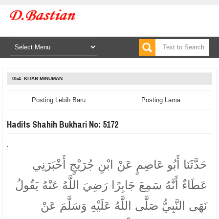
054. KITAB MINUMAN
Posting Lebih Baru
Posting Lama
Hadits Shahih Bukhari No: 5172
حَدَّثَنَا أَبُو عَاصِمٍ عَنْ ابْنِ جُرَيْجٍ أَخْبَرَنِي
عَطَاءٌ أَنَّهُ سَمِعَ جَابِرًا رَضِيَ اللَّهُ عَنْهُ يَقُولُ
نَهَى النَّبِيُّ صَلَّى اللَّهُ عَلَيْهِ وَسَلَّمَ عَنْ