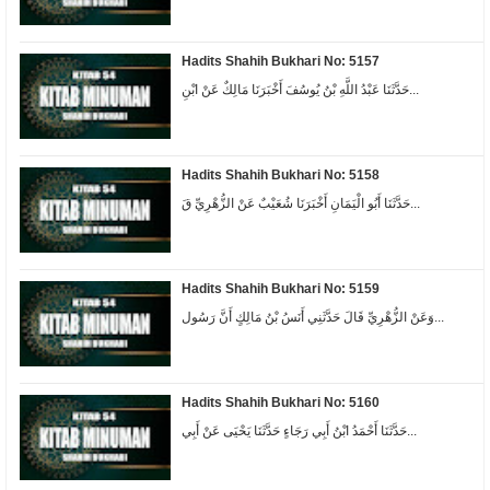
Hadits Shahih Bukhari No: 5157
حَدَّثَنَا عَبْدُ اللَّهِ بْنُ يُوسُفَ أَخْبَرَنَا مَالِكٌ عَنْ ابْنِ...
Hadits Shahih Bukhari No: 5158
حَدَّثَنَا أَبُو الْيَمَانِ أَخْبَرَنَا شُعَيْبٌ عَنْ الزُّهْرِيِّ قَ...
Hadits Shahih Bukhari No: 5159
وَعَنْ الزُّهْرِيِّ قَالَ حَدَّثَنِي أَنَسُ بْنُ مَالِكٍ أَنَّ رَسُول...
Hadits Shahih Bukhari No: 5160
حَدَّثَنَا أَحْمَدُ ابْنُ أَبِي رَجَاءٍ حَدَّثَنَا يَحْيَى عَنْ أَبِي...