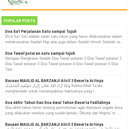
POPULAR POSTS
Doa Sa'i Perjalanan Satu sampai Tujuh
Do’a Sa’i Sa'i adalah salah satu rukun yang harus dilaksanakan dalam
melaksanakan Ibadah Haji atau juga dalam Ibadah Umroh Setelah se...
Doa Tawaf putaran satu sampai tujuh
Navigasi Rangkaian Ibadah Doa Tawaf putaran 1 Doa Tawaf putaran 2
Doa Tawaf putaran 3 Doa Tawaf putaran 4 Doa Tawaf putaran 5 Doa
Taw...
Bacaan MAULID AL BARZANJI Atiril 3 Beserta Artinya
وَلَمَّا أَرَادَ اللهُ تَعَالَى إِبْرَازَ حَقِيْقَتِهِ الْمُحَمَّدِيَّة Ketika Allah Ta‘ala
menghendaki untuk menampakkan hakikatnya yang t...
Doa Akhir Tahun Dan Doa Awal Tahun Beserta Fadilahnya
Doa akhir tahun berisi tentang permohonan agar diampuni segala dosa
yang dilakukan setahun yang sudah berlalu. Dikutip dari Majmu' in...
Bacaan MAULID AL BARZANJI Atiril 2 Beserta Artinya