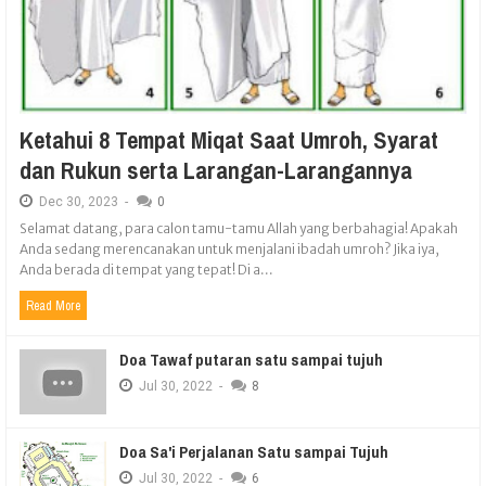
Ketahui 8 Tempat Miqat Saat Umroh, Syarat
dan Rukun serta Larangan-Larangannya
Dec
30,
2023
-
0
Selamat datang, para calon tamu-tamu Allah yang berbahagia! Apakah
Anda sedang merencanakan untuk menjalani ibadah umroh? Jika iya,
Anda berada di tempat yang tepat! Di a...
Read More
Doa Tawaf putaran satu sampai tujuh
Jul
30,
2022
-
8
Doa Sa'i Perjalanan Satu sampai Tujuh
Jul
30,
2022
-
6