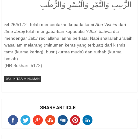
الزَّبِيبِ وَالتَّمْرِ وَالْبُسْرِ وَالرُّطَبِ
54.26/5172. Telah menceritakan kepada kami
Abu 'Ashim
dari
Ibnu Juraij
telah mengabarkan kepadaku
'Atha`
bahwa dia
mendengar
Jabir
radliallahu 'anhu berkata; Nabi shallallahu 'alaihi
wasallam melarang (minuman keras yang terbuat) dari kismis,
tamr (kurma kering), busr (kurma muda) dan ruthab (kurma
basah).
(HR Bukhari: 5172)
054. KITAB MINUMAN
SHARE ARTICLE