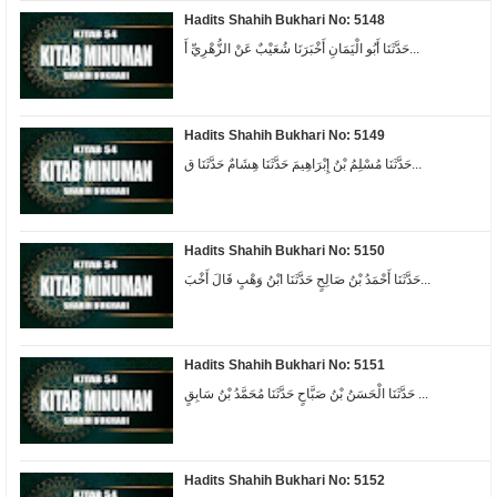
Hadits Shahih Bukhari No: 5148
حَدَّثَنَا أَبُو الْيَمَانِ أَخْبَرَنَا شُعَيْبٌ عَنْ الزُّهْرِيِّ أَ...
Hadits Shahih Bukhari No: 5149
حَدَّثَنَا مُسْلِمُ بْنُ إِبْرَاهِيمَ حَدَّثَنَا هِشَامٌ حَدَّثَنَا ق...
Hadits Shahih Bukhari No: 5150
حَدَّثَنَا أَحْمَدُ بْنُ صَالِحٍ حَدَّثَنَا ابْنُ وَهْبٍ قَالَ أَخْبَ...
Hadits Shahih Bukhari No: 5151
حَدَّثَنَا الْحَسَنُ بْنُ صَبَّاحٍ حَدَّثَنَا مُحَمَّدُ بْنُ سَابِقٍ ...
Hadits Shahih Bukhari No: 5152