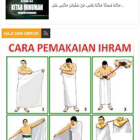
حَدَّثَنَا مُسَدَّدٌ حَدَّثَنَا يَحْيَى عَنْ سُفْيَانَ حَدَّثَنِي سُل...
HAJI DAN UMROH