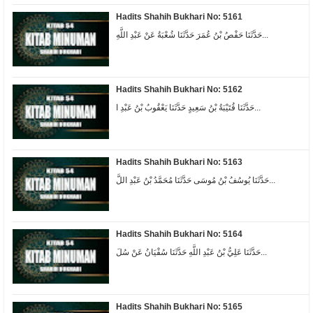
Hadits Shahih Bukhari No: 5161
حَدَّثَنَا حَفْصُ بْنُ عُمَرَ حَدَّثَنَا شُعْبَةُ عَنْ عَبْدِ اللَّهِ...
Hadits Shahih Bukhari No: 5162
حَدَّثَنَا قُتَيْبَةُ بْنُ سَعِيدٍ حَدَّثَنَا يَعْقُوبُ بْنُ عَبْدِ ا...
Hadits Shahih Bukhari No: 5163
حَدَّثَنَا يُوسُفُ بْنُ مُوسَى حَدَّثَنَا مُحَمَّدُ بْنُ عَبْدِ اللَّ...
Hadits Shahih Bukhari No: 5164
حَدَّثَنَا عَلِيُّ بْنُ عَبْدِ اللَّهِ حَدَّثَنَا سُفْيَانُ عَنْ سُلَ...
Hadits Shahih Bukhari No: 5165