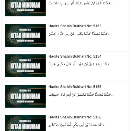
حَدَّثَنَا أَحْمَدُ بْنُ يُونُسَ حَدَّثَنَا أَبُو شِهَابٍ عَبْدُ رَبّ...
Hadits Shahih Bukhari No: 5153
حَدَّثَنَا مُسَدَّدٌ حَدَّثَنَا يَحْيَى عَنْ أَبِي حَيَّانَ حَدَّثَنَ...
Hadits Shahih Bukhari No: 5154
حَدَّثَنَا إِسْمَاعِيلُ بْنُ عَبْدِ اللَّهِ قَالَ حَدَّثَنِي مَالِكُ ...
Hadits Shahih Bukhari No: 5155
حَدَّثَنَا مُسَدَّدٌ حَدَّثَنَا مُعْتَمِرٌ عَنْ أَبِيهِ قَالَ سَمِعْت...
Hadits Shahih Bukhari No: 5156
حَدَّثَنَا مُحَمَّدُ بْنُ أَبِي بَكْرٍ الْمُقَدَّمِيُّ حَدَّثَنَا يُو...