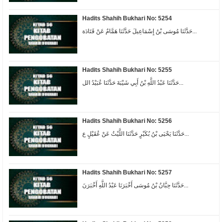
Hadits Shahih Bukhari No: 5254
حَدَّثَنَا مُوسَى بْنُ إِسْمَاعِيلَ حَدَّثَنَا هَمَّامٌ عَنْ قَتَادَة...
Hadits Shahih Bukhari No: 5255
حَدَّثَنَا عَبْدُ اللَّهِ بْنُ أَبِي شَيْبَةَ حَدَّثَنَا عُبَيْدُ الل...
Hadits Shahih Bukhari No: 5256
حَدَّثَنَا يَحْيَى بْنُ بُكَيْرٍ حَدَّثَنَا اللَّيْثُ عَنْ عُقَيْلٍ ع...
Hadits Shahih Bukhari No: 5257
حَدَّثَنَا حِبَّانُ بْنُ مُوسَى أَخْبَرَنَا عَبْدُ اللَّهِ أَخْبَرَنَ...