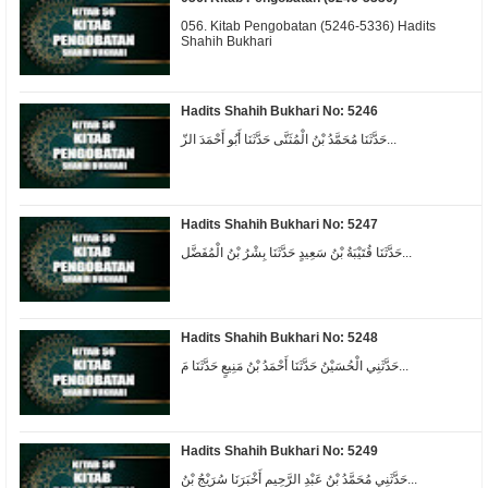
056. Kitab Pengobatan (5246-5336) Hadits
Shahih Bukhari
Hadits Shahih Bukhari No: 5246
حَدَّثَنَا مُحَمَّدُ بْنُ الْمُثَنَّى حَدَّثَنَا أَبُو أَحْمَدَ الزّ...
Hadits Shahih Bukhari No: 5247
حَدَّثَنَا قُتَيْبَةُ بْنُ سَعِيدٍ حَدَّثَنَا بِشْرُ بْنُ الْمُفَضَّل...
Hadits Shahih Bukhari No: 5248
حَدَّثَنِي الْحُسَيْنُ حَدَّثَنَا أَحْمَدُ بْنُ مَنِيعٍ حَدَّثَنَا مَ...
Hadits Shahih Bukhari No: 5249
حَدَّثَنِي مُحَمَّدُ بْنُ عَبْدِ الرَّحِيمِ أَخْبَرَنَا سُرَيْجُ بْنُ...