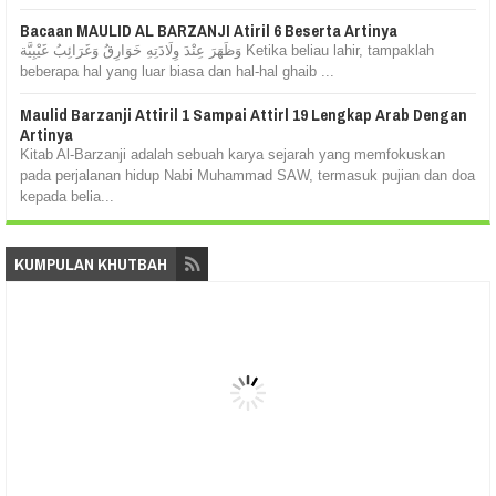
Bacaan MAULID AL BARZANJI Atiril 6 Beserta Artinya
وَظَهَرَ عِنْدَ وِلَادَتِهِ خَوَارِقُ وَغَرَائِبُ غَيْبِيَّة Ketika beliau lahir, tampaklah
beberapa hal yang luar biasa dan hal-hal ghaib ...
Maulid Barzanji Attiril 1 Sampai Attirl 19 Lengkap Arab Dengan
Artinya
Kitab Al-Barzanji adalah sebuah karya sejarah yang memfokuskan
pada perjalanan hidup Nabi Muhammad SAW, termasuk pujian dan doa
kepada belia...
KUMPULAN KHUTBAH