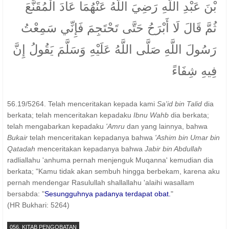
بْنَ عَبْدِ اللَّهِ رَضِيَ اللَّهُ عَنْهُمَا عَادَ الْمُقَنَّعَ
ثُمَّ قَالَ لَا أَبْرَحُ حَتَّى تَحْتَجِمَ فَإِنِّي سَمِعْتُ
رَسُولَ اللَّهِ صَلَّى اللَّهُ عَلَيْهِ وَسَلَّمَ يَقُولُ إِنَّ
فِيهِ شِفَاءً
56.19/5264. Telah menceritakan kepada kami
Sa'id bin Talid
dia
berkata; telah menceritakan kepadaku
Ibnu Wahb
dia berkata;
telah mengabarkan kepadaku
'Amru
dan yang lainnya, bahwa
Bukair
telah menceritakan kepadanya bahwa
'Ashim bin Umar bin
Qatadah
menceritakan kepadanya bahwa
Jabir bin Abdullah
radliallahu 'anhuma pernah menjenguk Muqanna' kemudian dia
berkata; "Kamu tidak akan sembuh hingga berbekam, karena aku
pernah mendengar Rasulullah shallallahu 'alaihi wasallam
bersabda: "
Sesungguhnya padanya terdapat obat.
"
(HR Bukhari: 5264)
056. KITAB PENGOBATAN