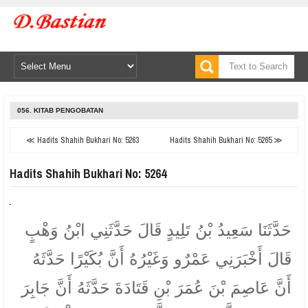
056. KITAB PENGOBATAN
≪ Hadits Shahih Bukhari No: 5263
Hadits Shahih Bukhari No: 5265 ≫
Hadits Shahih Bukhari No: 5264
حَدَّثَنَا سَعِيدُ بْنُ تَلِيدٍ قَالَ حَدَّثَنِي ابْنُ وَهْبٍ
قَالَ أَخْبَرَنِي عَمْرٌو وَغَيْرُهُ أَنَّ بُكَيْرًا حَدَّثَهُ
أَنَّ عَاصِمَ بْنَ عُمَرَ بْنِ قَتَادَةَ حَدَّثَهُ أَنَّ جَابِرَ