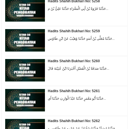
Hadits Shahih Bukhari No: 5258
حَدَّثَنَا فَرْوَةُ بْنُ أَبِي الْمَغْرَاءِ حَدَّثَنَا عَلِيُّ بْنُ م...
Hadits Shahih Bukhari No: 5259
حَدَّثَنَا مُعَلَّى بْنُ أَسَدٍ حَدَّثَنَا وُهَيْبٌ عَنْ ابْنِ طَاوُس...
Hadits Shahih Bukhari No: 5260
حَدَّثَنَا صَدَقَةُ بْنُ الْفَضْلِ أَخْبَرَنَا ابْنُ عُيَيْنَةَ قَالَ...
Hadits Shahih Bukhari No: 5261
حَدَّثَنَا أَبُو مَعْمَرٍ حَدَّثَنَا عَبْدُ الْوَارِثِ حَدَّثَنَا أَي...
Hadits Shahih Bukhari No: 5262
حَدَّثَنَا مُسَدَّدٌ حَدَّثَنَا سُفْيَانُ عَنْ عَمْرٍو عَنْ طَاوُسٍ و...