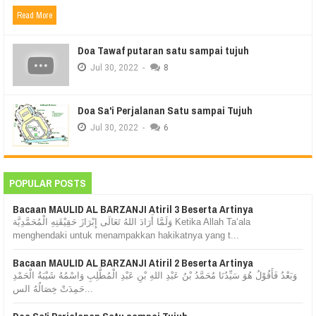
Read More
Doa Tawaf putaran satu sampai tujuh
Jul
30,
2022
-
8
Doa Sa'i Perjalanan Satu sampai Tujuh
Jul
30,
2022
-
6
POPULAR POSTS
Bacaan MAULID AL BARZANJI Atiril 3 Beserta Artinya
وَلَمَّا أَرَادَ اللهُ تَعَالَى إِبْرَازَ حَقِيْقَتِهِ الْمُحَمَّدِيَّة Ketika Allah Ta‘ala
menghendaki untuk menampakkan hakikatnya yang t...
Bacaan MAULID AL BARZANJI Atiril 2 Beserta Artinya
وَبَعْدُ فَأَقُوْلُ هُوَ سَيِّدُنَا مُحَمَّدُ بْنُ عَبْدِ اللهِ بْنِ عَبْدِ الْمُطَّلِبِ وَاسْمُهُ شَيْبَةُ الْحَمْدِ
حَمِدَتْ خِصَالُهُ الس...