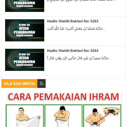
Hadits Shahih Bukhari No: 5263
حَدَّثَنَا مُحَمَّدُ بْنُ مُقَاتِلٍ أَخْبَرَنَا عَبْدُ اللَّهِ أَخْبَ...
Hadits Shahih Bukhari No: 5264
حَدَّثَنَا سَعِيدُ بْنُ تَلِيدٍ قَالَ حَدَّثَنِي ابْنُ وَهْبٍ قَالَ أ...
HAJI DAN UMROH